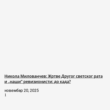
Никола Милованчев: Жртве Другог светског рата
и „наши“ ревизионисти: до када?
новембар 20, 2025