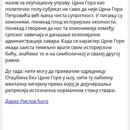
назив за окупациону управу. Црна Гора као
политички полу-субјекат не само да није Црна Гора
Петровића већ њена чиста супротност. У питању су
хомоними, понекад плод историјских околности,
понекад створени да нас та хомонимија између
српског завичаја и данашње колонијалне
администрације завара. Када се карактер Црне Горе
икада заиста темељно врати свом историјском
бићу, знаћемо то и на симболичкој и свакој другој
равни.
До тада: нити могу да прихватим одредницу
Отаџбина без Црне Горе у њој, нити ту лабилну
менталну хигијену према којој је дојучерашња
репресија истозначна нормалном стању ствари.
Дарко Ристов Ђого