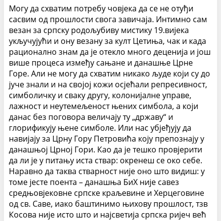
Могу да схватим потребу човјека да се не отуђи
сасвим од прошлости свога завичаја. Интимно сам
везан за српску родољубиву мистику 19.вијека
укључујући и ону везану за култ Цетиња, чак и када
рационално знам да је отекло много деценија и још
више процеса између сањане и данашње Црне
Горе. Али не могу да схватим никако људе који су до
јуче знали и на својој кожи осјећали репресивност,
симболичку и сваку другу, колонијалне управе,
лажност и неутемељеност њених симбола, а који
данас без поговора величају ту „државу“ и
глорификују њене симболе. Или нас убјеђују да
навијају за Црну Гору Петровића коју препознају у
данашњој Црној Гори. Као да је тешко провјерити
да ли је у питању иста ствар: окренеш се око себе.
Наравно да таква стварност није оно што видиш: у
томе јесте поента – данашња БиХ није савез
средњовјековне српске краљевине и Херцеговине
од св. Саве, иако баштинимо њихову прошлост, тзв
Косова није исто што и најсветија српска ријеч већ