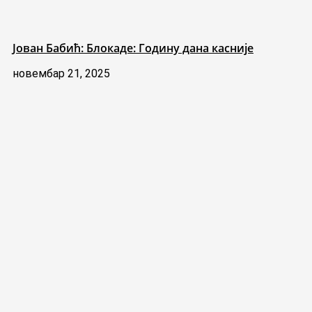
Јован Бабић: Блокаде: Годину дана касније
новембар 21, 2025