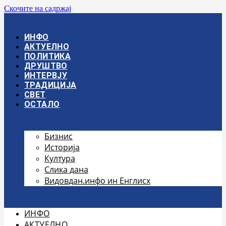
Скочите на садржај
ИНФО
АКТУЕЛНО
ПОЛИТИКА
ДРУШТВО
ИНТЕРВЈУ
ТРАДИЦИЈА
СВЕТ
ОСТАЛО
Бизнис
Историја
Култура
Слика дана
Видовдан.инфо ин Енглисх
ИНФО
АКТУЕЛНО