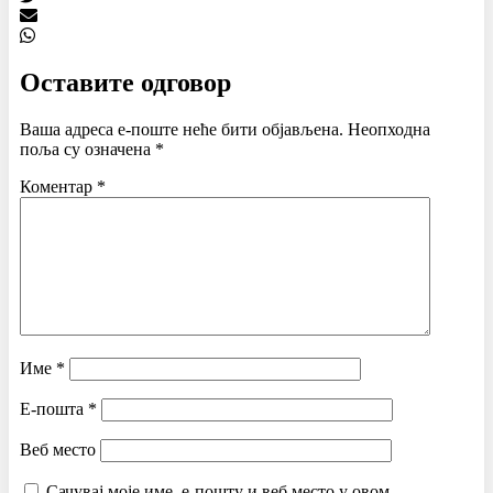
Оставите одговор
Ваша адреса е-поште неће бити објављена.
Неопходна
поља су означена
*
Коментар
*
Име
*
Е-пошта
*
Веб место
Сачувај моје име, е-пошту и веб место у овом