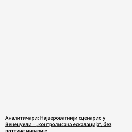
Аналитичари: Највероватнији сценарио у
Венецуели – „контролисана ескалација“, без
потпуне инвазије