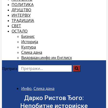
ПОЛИТИКА
ДРУШТВО
ИНТЕРВЈУ
ТРАДИЦИЈА
СВЕТ
ОСТАЛО
Бизнис
Историја
Култура
Слика дана
Видовдан.инфо ин Енглисх
Претрага
Инфо
,
Слика дана
Дарко Ристов Ђого:
Непобитне историјске