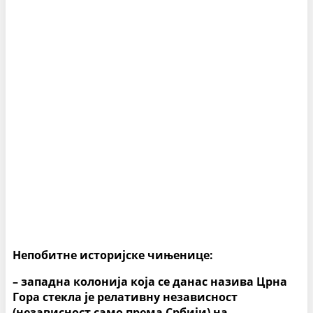
Непобитне историјске чињенице:
– западна колонија која се данас назива Црна
Гора стекла је релативну независност
(независност само према Србији) на