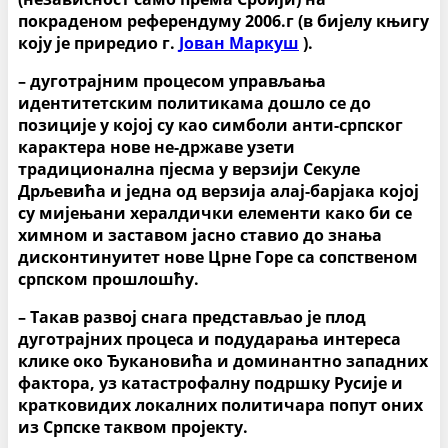
покраденом референдуму 2006.г (в бијелу књигу
коју је приредио г.
Јован Маркуш
).
– дуготрајним процесом управљања
идентитетским политикама дошло се до
позиције у којој су као симболи анти-српског
карактера нове не-државе узети
традиционална пјесма у верзији Секуле
Дрљевића и једна од верзија алај-барјака којој
су мијењани хералдички елементи како би се
химном и заставом јасно ставио до знања
дисконтинуитет нове Црне Горе са сопственом
српском прошлошћу.
– Такав развој снага представљао је плод
дуготрајних процеса и подударања интереса
клике око Ђукановића и доминантно западних
фактора, уз катастрофалну подршку Русије и
кратковидих локалних политичара попут оних
из Српске таквом пројекту.