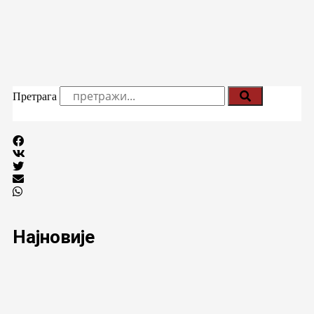
Претрага
Најновије