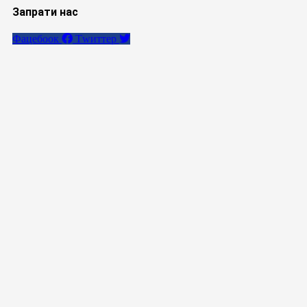
Запрати нас
Фацебоок
Тwиттер