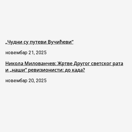
„Чудни су путеви Вучићеви“
новембар 21, 2025
Никола Милованчев: Жртве Другог светског рата
и „наши“ ревизионисти: до када?
новембар 20, 2025