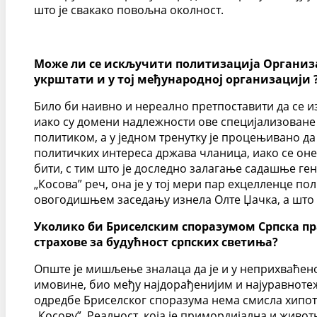
што је свакако повољна околност.
Може ли се искључити политизација Организац
укрштати и у тој међународној организацији 
Било би наивно и нереално претпоставити да се и
иако су домени надлежности ове специјализоване 
политиком, а у једном тренутку је процењивано да
политичких интереса држава чланица, иако се оне 
бити, с тим што је доследно залагање садашње ге
„Косова” реч, она је у тој мери пар еxцелленце пол
овогодишњем заседању изнела Олте Џачка, а што
Уколико би Бриселским споразумом Српска пра
страхове за будућност српских светиња?
Опште је мишљење зналаца да је и у неприхваћеном
имовине, био међу најдорађенијим и најуравнотеж
одредбе Бриселског споразума нема смисла хипот
„Косову”. Реалност, која је примордијална и живот