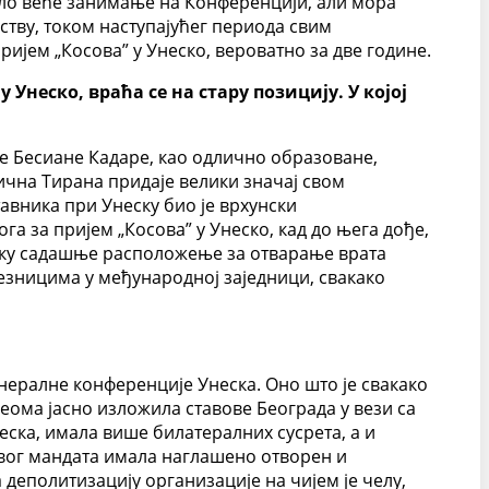
вало веће занимање на Конференцији, али мора
ству, током наступајућег периода свим
јем „Косова” у Унеско, вероватно за две године.
неско, враћа се на стару позицију. У којој
е Бесиане Кадаре, као одлично образоване,
чна Тирана придаје велики значај свом
авника при Унеску био је врхунски
а за пријем „Косова” у Унеско, кад до њега дође,
неску садашње расположење за отварање врата
езницима у међународној заједници, свакако
нералне конференције Унеска. Оно што је свакако
еома јасно изложила ставове Београда у вези са
ска, имала више билатералних сусрета, а и
рвог мандата имала наглашено отворен и
 деполитизацију организације на чијем је челу,