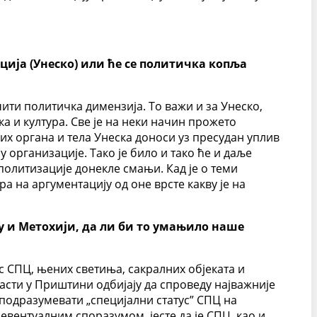
ија (Унеско) или ће се политичка копља
ити политичка димензија. То важи и за Унеско,
 и култура. Све је на неки начин прожето
них органа и тела Унеска доноси уз пресудан уплив
 организације. Тако је било и тако ће и даље
политизације донекле смањи. Кад је о теми
ра на аргументацију од оне врсте какву је на
у и Метохији, да ли би то умањило наше
с СПЦ, њених светиња, сакралних објеката и
асти у Приштини одбијају да спроведу најважније
подразумевати „специјални статус” СПЦ на
евентуалним споразумом, јесте да је СПЦ, као и