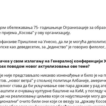
дом обележавања 75- годишњице Огранизације за образо
 пријема „Косова” у ову организацију.
офанзиве Приштине на Унеско, да ли је могућа деполитиз
пске као деведесетих, за „Јединство” је говорио филоло
чке у свом излагању на Генералној конференцији У
страх поводом новог актуелизовања ове теме?
 није представљало никакво изненађење и било је на п
 тзв. „новог ветра” у спољној политици Албаније, америч
елног става да би укључивање ове пара државе у рад аге
штити и очувању културне баштине на КиМ, у погледу ч
аде на реализовању циљева који се најуспешније могу до
ионални” очито били они који се везују за „државу Косо