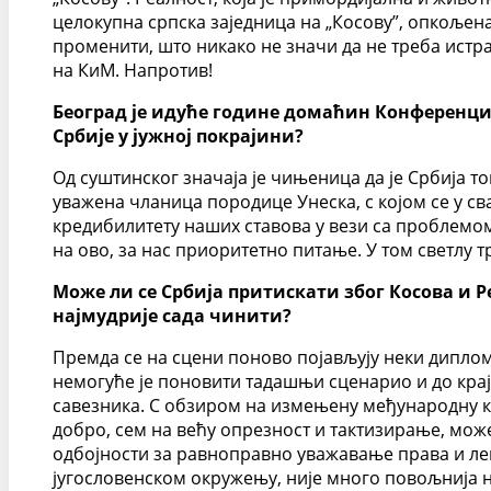
целокупна српска заједница на „Косову”, опкољен
променити, што никако не значи да не треба истр
на КиМ. Напротив!
Београд је идуће године домаћин Конференције
Србије у јужној покрајини?
Од суштинског значаја је чињеница да је Србија т
уважена чланица породице Унеска, с којом се у с
кредибилитету наших ставова у вези са проблемом
на ово, за нас приоритетно питање. У том светлу
Може ли се Србија притискати због Косова и Р
најмудрије сада чинити?
Премда се на сцени поново појављују неки диплом
немогуће је поновити тадашњи сценарио и до крај
савезника. С обзиром на измењену међународну ко
добро, сем на већу опрезност и тактизирање, може
одбојности за равноправно уважавање права и ле
југословенском окружењу, није много повољнија не