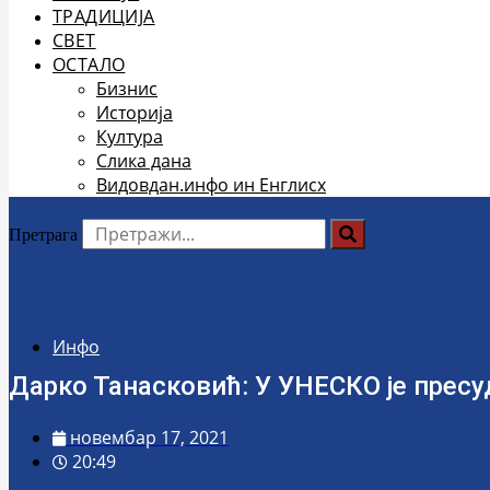
ТРАДИЦИЈА
СВЕТ
ОСТАЛО
Бизнис
Историја
Култура
Слика дана
Видовдан.инфо ин Енглисх
Претрага
Инфо
Дарко Танасковић: У УНЕСКО је пресу
новембар 17, 2021
20:49