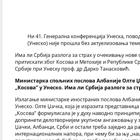
Ни 41. Генерална конференција Унеска, пово
(Унеско) није прошла без актуелизовања теме
Има ли Србија разлога за страх у очекивању нове 
притискати због Косова и Метохије и Републике Ср
Србије при Унеску проф. др Дарко Танасковић.
Министарка спољних послова Албаније Олте Џа
„Косова” у Унеско. Има ли Србија разлоге за 
Излагање министарке иностраних послова Албаније
Унеско. Олте Џачка, која је изразита представница
„Косова” формулисала је у духу наводно принципиј
допринети делотворнијем укупном ангажовању у за
Џачки, Албанци, Срби и остали треба заједно да р
интернационалних напора, при чему би за њу „нац