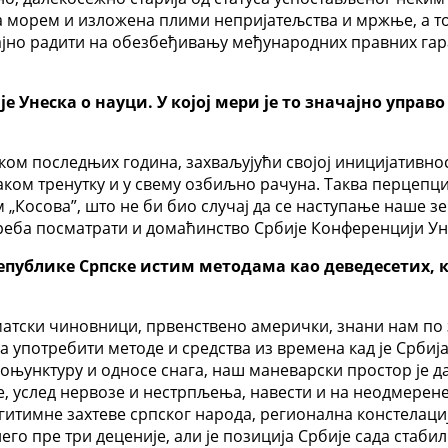
а морем и изложена плими непријатељства и мржње, а то 
ајно радити на обезбеђивању међународних правних гар
 Унеска о науци. У којој мери је то значајно управ
оком последњих година, захваљујући својој иницијативнос
ваком тренутку и у свему озбиљно рачуна. Таква перцепц
 „Косова”, што не би био случај да се наступање наше 
 треба посматрати и домаћинство Србије Конференцији Ун
епублике Српске истим методама као деведесетих, ка
атски чиновници, првенствено амерички, знани нам по з
а употребити методе и средства из времена кад је Србиј
њунктуру и односе снага, наш маневарски простор је да
, услед нервозе и нестрпљења, навести и на неодмерене
гитимне захтеве српског народа, регионална констелац
го пре три деценије, али је позиција Србије сада стабил