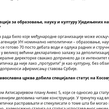
ије за образовање, науку и културу Уједињених нац
?
з рада било које међународне организације може искључ
агенције УН номинално неполитички – образовање, наука
 се готово 70 посто дебата води и одлука радних и струч
у великој већини декларативно залажу за деполитизацију
нералне директорке свакако допринело да се интензитет 
итичка да није лако „протурити” је као културну, без обзи
 доприноси афирмисању ставова Србије.
вославна црква добила специјалан статус на Косов
 Ахтисаријевом плану Анекс 5, који се односио да стату
енијим деловима читаве конструкције. У тренутку кад вл
етички расправљати и спекулисати о томе шта би могао 
но, далекосежно старија од статуса успостављеног неким 