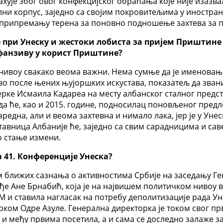
рахује због овог конфекцијског обраћања које није изаз
ни корпус, заједно са својим покровитељима у иностран
рипремању терена за поновно подношење захтева за при
ри Унеску и жестоки лобиста за пријем Приштине у У
фанзиву у корист Приштине?
 нивоу свакако веома важни. Нема сумње да је именовањ
о после њених њујоршких искустава, показатељ да звани
ерке Исмаила Кадареа на месту албанског сталног предст
 ће, као и 2015. године, подносилац поновљеног предлог
зредна, али и веома захтевна и нимало лака, јер је у У
авница Албаније ће, заједно са свим сарадницима и сав
о стање измени.
 41. Конференције Унеска?
м ближих сазнања о активностима Србије на заседању Ге
ђе Ане Брнабић, која је на највишем политичком нивоу в
 и ставила нагласак на потребу деполитизације рада Уне
ком Одре Азуле. Генерална директорка је током свог п
 и међу првима посетила, а и сама се доследно залаже за