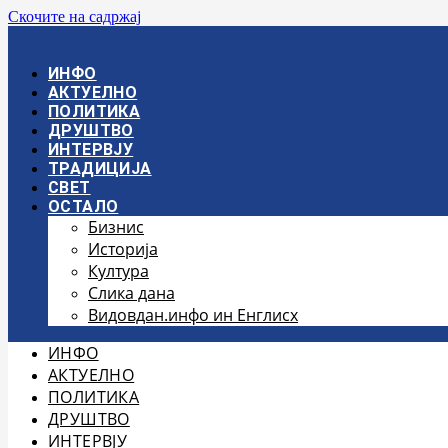
Скочите на садржај
ИНФО
АКТУЕЛНО
ПОЛИТИКА
ДРУШТВО
ИНТЕРВЈУ
ТРАДИЦИЈА
СВЕТ
ОСТАЛО
Бизнис
Историја
Култура
Слика дана
Видовдан.инфо ин Енглисх
ИНФО
АКТУЕЛНО
ПОЛИТИКА
ДРУШТВО
ИНТЕРВЈУ