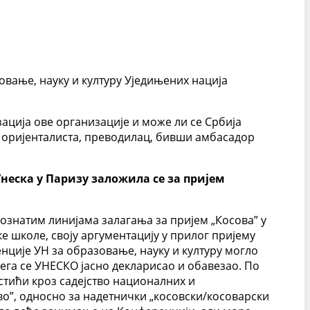
вање, науку и културу Уједињених нација
ација ове организације и може ли се Србија
г, оријенталиста, преводилац, бивши амбасадор
неска у Паризу заложила се за пријем
ознатим линијама залагања за пријем „Косова” у
ке школе, своју аргументацију у прилог пријему
нције УН за образовање, науку и културу могло
ега се УНЕСКО јасно декларисао и обавезао. По
стићи кроз садејство националних и
во”, односно за надетнички „косовски/косоварски