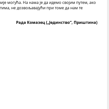
је могућа. На нама је да идемо својим путем, ако
има, не дозвољавајући при томе да нам те
Рада Комазец („Јединство“, Приштина)