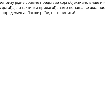
епризу једне срамне представе која објективно више и ни
к догађаја и тактички прилагођавамо понашање околност
ка опредељења. Лакше рећи, него чинити!