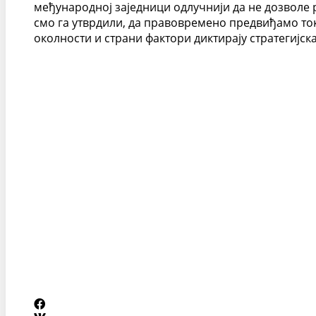
међународној заједници одлучнији да не дозволе р
смо га утврдили, да правовремено предвиђамо то
околности и страни фактори диктирају стратегијс