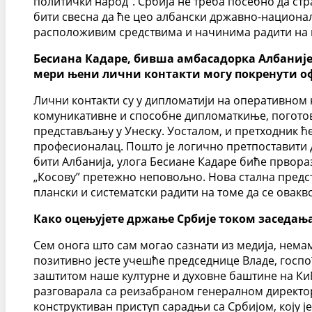
политички народ”. Србија не треба посебно да ст
бити свесна да ће цео албански државно-национал
расположивим средствима и начинима радити на п
Бесиана Кадаре, бивша амбасадорка Албаније п
мери њени лични контакти могу покренути о
Лични контакти су у дипломатији на оперативном
комуникативне и способне дипломаткиње, поготов
представљању у Унеску. Уосталом, и претходник ћ
професионалац. Пошто је логично претпоставити да
бити Албанија, улога Бесиане Кадаре биће првора
„Косову” претежно неповољно. Нова стална предст
плански и систематски радити на томе да се овакв
Како оцењујете држање Србије током заседања
Сем онога што сам могао сазнати из медија, нема
позитивно јесте учешће председнице Владе, госпо
заштитом наше културне и духовне баштине на КиМ
разговарала са реизабраном генералном директор
конструктиван приступ сарадњи са Србијом, коју је