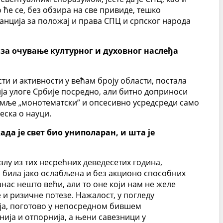
ће се, без обзира на све привиде, тешко
анција за положај и права СПЦ и српског народа
о за очување културног и духовног наслеђа
ти и активности у већам броју области, постала
ија улоге Србије посредно, али битно доприноси
земље „монотематски” и опсесивно усредсреди само
еска о науци.
да је свет био униполаран, и шта је
лу из тих несрећних деведесетих година,
а била јако ослабљена и без акционо способних
нас нешто већи, али то оне који нам не желе
 и ризичне потезе. Нажалост, у погледу
ија, поготово у непосредном бившем
нија и отпорнија, а њени савезници у