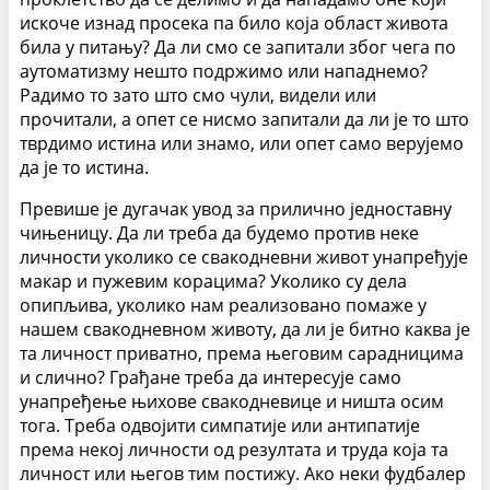
искоче изнад просека па било која област живота
била у питању? Да ли смо се запитали због чега по
аутоматизму нешто подржимо или нападнемо?
Радимо то зато што смо чули, видели или
прочитали, а опет се нисмо запитали да ли је то што
тврдимо истина или знамо, или опет само верујемо
да је то истина.
Превише је дугачак увод за прилично једноставну
чињеницу. Да ли треба да будемо против неке
личности уколико се свакодневни живот унапређује
макар и пужевим корацима? Уколико су дела
опипљива, уколико нам реализовано помаже у
нашем свакодневном животу, да ли је битно каква је
та личност приватно, према његовим сарадницима
и слично? Грађане треба да интересује само
унапређење њихове свакодневице и ништа осим
тога. Треба одвојити симпатије или антипатије
према некој личности од резултата и труда која та
личност или његов тим постижу. Ако неки фудбалер