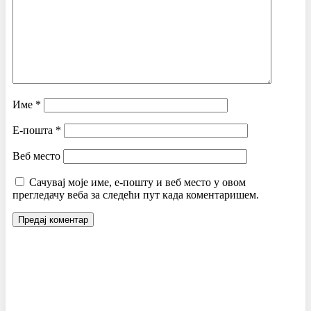
Име
*
Е-пошта
*
Веб место
Сачувај моје име, е-пошту и веб место у овом
прегледачу веба за следећи пут када коментаришем.