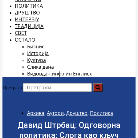
ПОЛИТИКА
ДРУШТВО
ИНТЕРВЈУ
ТРАДИЦИЈА
СВЕТ
ОСТАЛО
Бизнис
Историја
Култура
Слика дана
Видовдан.инфо ин Енглисх
Претрага
Архива
,
Аутори
,
Друштво
,
Политика
Давид Штрбац: Одговорна
политика: Слога као кључ