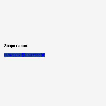
Запрати нас
Фацебоок
Тwиттер