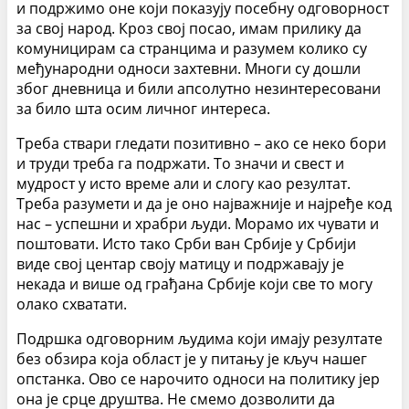
и подржимо оне који показују посебну одговорност
за свој народ. Кроз свој посао, имам прилику да
комуницирам са странцима и разумем колико су
међународни односи захтевни. Многи су дошли
због дневница и били апсолутно незинтересовани
за било шта осим личног интереса.
Треба ствари гледати позитивно – ако се неко бори
и труди треба га подржати. То значи и свест и
мудрост у исто време али и слогу као резултат.
Треба разумети и да је оно најважније и најређе код
нас – успешни и храбри људи. Морамо их чувати и
поштовати. Исто тако Срби ван Србије у Србији
виде свој центар своју матицу и подржавају је
некада и више од грађана Србије који све то могу
олако схватати.
Подршка одговорним људима који имају резултате
без обзира која област је у питању је кључ нашег
опстанка. Ово се нарочито односи на политику јер
она је срце друштва. Не смемо дозволити да