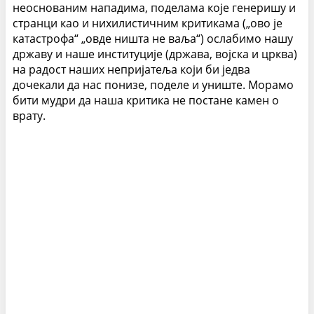
неоснованим нападима, поделама које генеришу и
странци као и нихилистичним критикама („ово је
катастрофа“ „овде ништа не ваља“) ослабимо нашу
државу и наше институције (држава, војска и црква)
на радост наших непријатеља који би једва
дочекали да нас понизе, поделе и униште. Морамо
бити мудри да наша критика не постане камен о
врату.