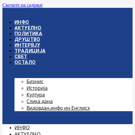
Скочите на садржај
ИНФО
АКТУЕЛНО
ПОЛИТИКА
ДРУШТВО
ИНТЕРВЈУ
ТРАДИЦИЈА
СВЕТ
ОСТАЛО
Бизнис
Историја
Култура
Слика дана
Видовдан.инфо ин Енглисх
ИНФО
АКТУЕЛНО