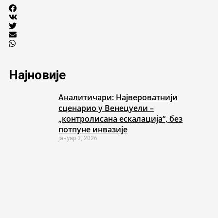
Најновије
Аналитичари: Највероватнији
сценарио у Венецуели –
„контролисана ескалација“, без
потпуне инвазије
јануар 3, 2026