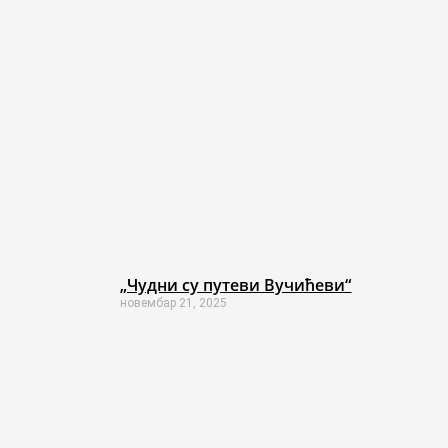
„Чудни су путеви Вучићеви“
новембар 21, 2025