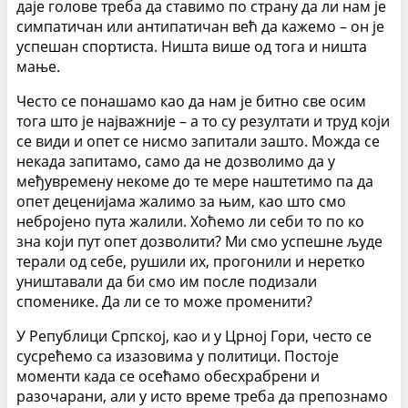
даје голове треба да ставимо по страну да ли нам је
симпатичан или антипатичан већ да кажемо – он је
успешан спортиста. Ништа више од тога и ништа
мање.
Често се понашамо као да нам је битно све осим
тога што је најважније – а то су резултати и труд који
се види и опет се нисмо запитали зашто. Можда се
некада запитамо, само да не дозволимо да у
међувремену некоме до те мере наштетимо па да
опет деценијама жалимо за њим, као што смо
небројено пута жалили. Хоћемо ли себи то по ко
зна који пут опет дозволити? Ми смо успешне људе
терали од себе, рушили их, прогонили и неретко
уништавали да би смо им после подизали
споменике. Да ли се то може променити?
У Републици Српској, као и у Црној Гори, често се
сусрећемо са изазовима у политици. Постоје
моменти када се осећамо обесхрабрени и
разочарани, али у исто време треба да препознамо