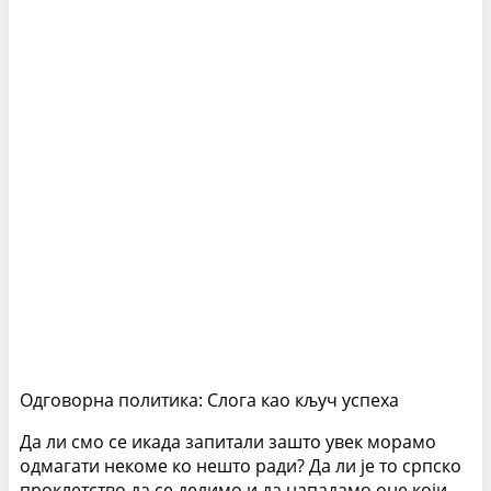
Одговорна политика: Слога као кључ успеха
Да ли смо се икада запитали зашто увек морамо
одмагати некоме ко нешто ради? Да ли је то српско
проклетство да се делимо и да нападамо оне који