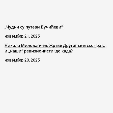
„Чудни су путеви Вучићеви“
новембар 21, 2025
Никола Милованчев: Жртве Другог светског рата
и „наши“ ревизионисти: до када?
новембар 20, 2025