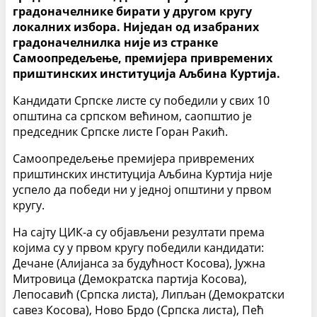
градоначелнике бирати у другом кругу
локалних избора. Ниједан од изабраних
градоначелнилка није из странке
Самоопредељење, премијера привремених
приштинских институција Аљбина Куртија.
Кандидати Српске листе су победили у свих 10
општина са српском већином, саопштио је
председник Српске листе Горан Ракић.
Самоопредељење премијера привремених
приштинских институција Аљбина Куртија није
успело да победи ни у једној општини у првом
кругу.
На сајту ЦИК-а су објављени резултати према
којима су у првом кругу победили кандидати:
Дечане (Алијанса за будућност Косова), Јужна
Митровица (Демократска партија Косова),
Лепосавић (Српска листа), Липљан (Демократски
савез Косова), Ново Брдо (Српска листа), Пећ