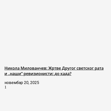
Никола Милованчев: Жртве Другог светског рата
и „наши“ ревизионисти: до када?
новембар 20, 2025