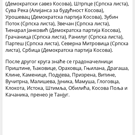
(Демократски савез Косова), Штрпце (Српска листа),
Сува Река (Алијанса за будућност Косова),
Урошевац (Демократска партија Косова), Зубин
Поток (Српска листа), Звечан (Српска листа),
Ђенарал Јанковић (Демократска партија Косова),
Грачаница (Српска листа), Ранилуг (Српска листа),
Партеш (Српска листа), Северна Митровица (Српска
листа), Србица (Демократска партија Косова).
После другог круга знаће се градоначелници
Приштине, Ђаковице, Ораховца, Гњилана, Драгаша,
Клине, Каменице, Подујева, Призрена, Витине,
Вучитрна, Малишева, Јуника, Мамуша, Глоговца,
Клокота, Истока, Штимља, Обилића, Косова Поља и
Качаника, пренео је Танјуг.