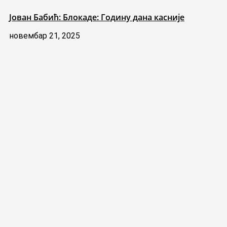
Јован Бабић: Блокаде: Годину дана касније
новембар 21, 2025