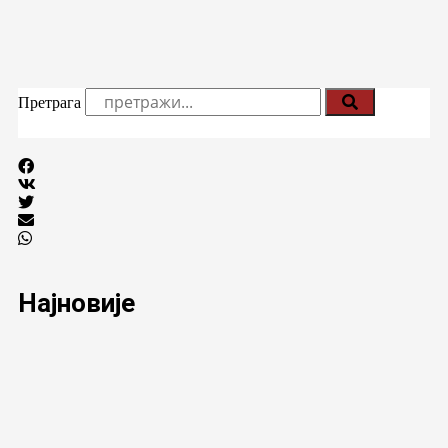
Претрага
Најновије