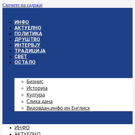
Скочите на садржај
ИНФО
АКТУЕЛНО
ПОЛИТИКА
ДРУШТВО
ИНТЕРВЈУ
ТРАДИЦИЈА
СВЕТ
ОСТАЛО
Бизнис
Историја
Култура
Слика дана
Видовдан.инфо ин Енглисх
ИНФО
АКТУЕЛНО