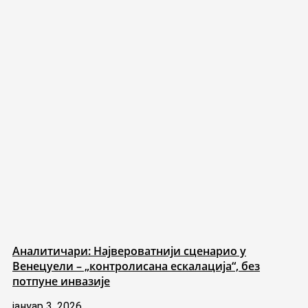
Аналитичари: Највероватнији сценарио у
Венецуели – „контролисана ескалација“, без
потпуне инвазије
јануар 3, 2026