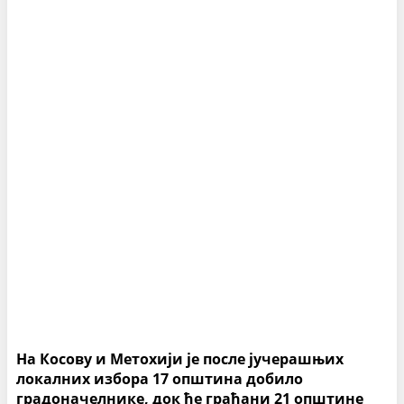
На Косову и Метохији је после јучерашњих
локалних избора 17 општина добило
градоначелнике, док ће грађани 21 општине