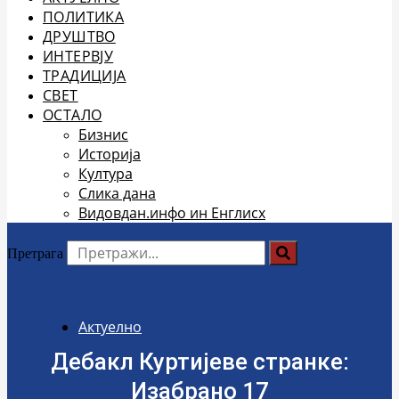
ПОЛИТИКА
ДРУШТВО
ИНТЕРВЈУ
ТРАДИЦИЈА
СВЕТ
ОСТАЛО
Бизнис
Историја
Култура
Слика дана
Видовдан.инфо ин Енглисх
Претрага
Актуелно
Дебакл Куртијеве странке:
Изабрано 17