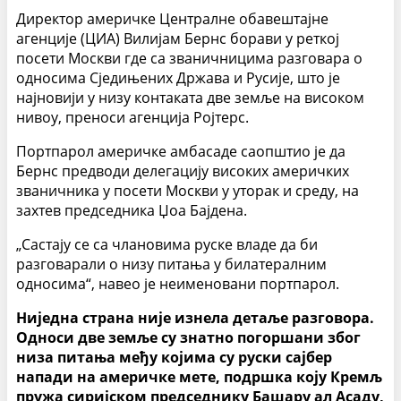
Директор америчке Централне обавештајне
агенције (ЦИА) Вилијам Бернс борави у реткој
посети Москви где са званичницима разговара о
односима Сједињених Држава и Русије, што је
најновији у низу контаката две земље на високом
нивоу, преноси агенција Ројтерс.
Портпарол америчке амбасаде саопштио је да
Бернс предводи делегацију високих америчких
званичника у посети Москви у уторак и среду, на
захтев председника Џоа Бајдена.
„Састају се са члановима руске владе да би
разговарали о низу питања у билатералним
односима“, навео је неименовани портпарол.
Ниједна страна није изнела детаље разговора.
Односи две земље су знатно погоршани због
низа питања међу којима су руски сајбер
напади на америчке мете, подршка коју Кремљ
пружа сиријском председнику Башару ал Асаду,