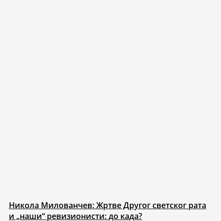
Никола Милованчев: Жртве Другог светског рата
и „наши“ ревизионисти: до када?