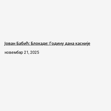
Јован Бабић: Блокаде: Годину дана касније
новембар 21, 2025