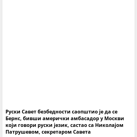
Руски Савет безбедности саопштио је да се
Бернс, бивши амерички амбасадор у Москви
који говори руски језик, састао са Николајом
Патрушевом, секретаром Савета