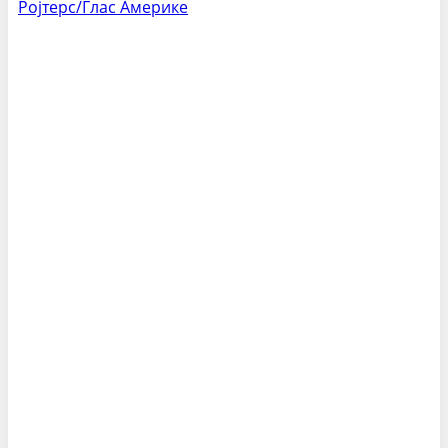
Ројтерс/Глас Америке