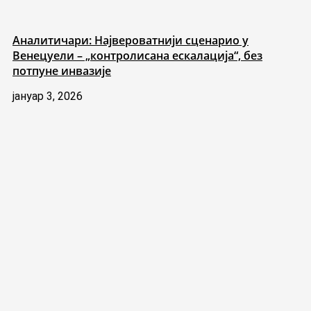
Аналитичари: Највероватнији сценарио у
Венецуели – „контролисана ескалација“, без
потпуне инвазије
јануар 3, 2026