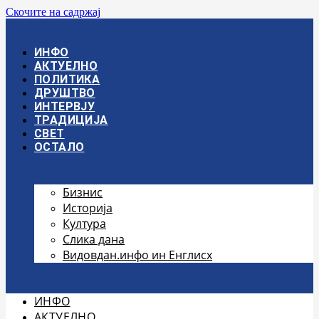
Скочите на садржај
ИНФО
АКТУЕЛНО
ПОЛИТИКА
ДРУШТВО
ИНТЕРВЈУ
ТРАДИЦИЈА
СВЕТ
ОСТАЛО
Бизнис
Историја
Култура
Слика дана
Видовдан.инфо ин Енглисх
ИНФО
АКТУЕЛНО