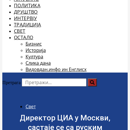
ПОЛИТИКА
ДРУШТВО
ИНТЕРВЈУ
ТРАДИЦИЈА
СВЕТ
ОСТАЛО
Бизнис
Историја
Култура
Слика дана
Видовдан.инфо ин Енглисх
Претрага
Свет
Директор ЦИА у Москви,
састаје се са руским