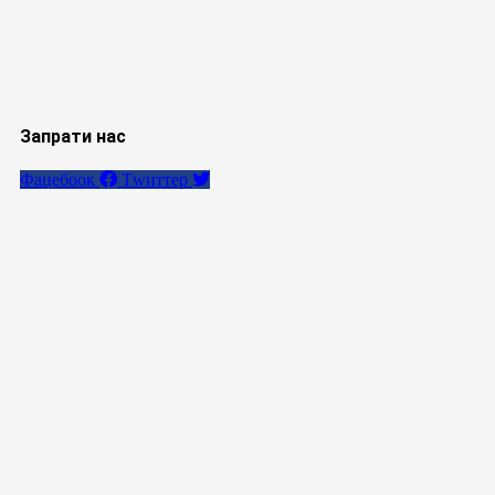
Запрати нас
Фацебоок
Тwиттер