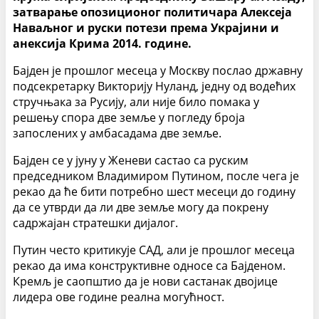
затварање опозиционог политичара Алексеја
Наваљног и руски потези према Украјини и
анексија Крима 2014. године.
Бајден је прошлог месеца у Москву послао државну
подсекретарку Викторију Нуланд, једну од водећих
стручњака за Русију, али није било помака у
решењу спора две земље у погледу броја
запослених у амбасадама две земље.
Бајден се у јуну у Женеви састао са руским
председником Владимиром Путином, после чега је
рекао да ће бити потребно шест месеци до годину
да се утврди да ли две земље могу да покрену
садржајан стратешки дијалог.
Путин често критикује САД, али је прошлог месеца
рекао да има конструктивне односе са Бајденом.
Кремљ је саопштио да је нови састанак двојице
лидера ове године реална могућност.