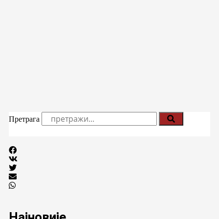
Претрага
Најновије