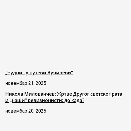
„Чудни су путеви Вучићеви“
новембар 21, 2025
Никола Милованчев: Жртве Другог светског рата
и „наши“ ревизионисти: до када?
новембар 20, 2025