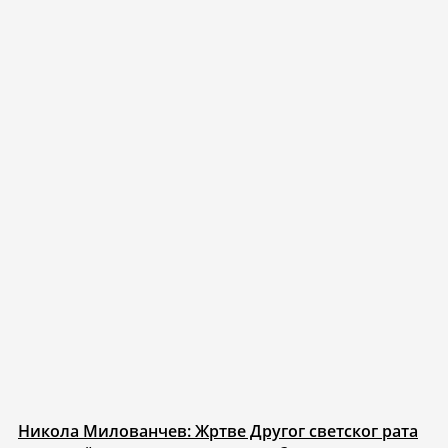
Никола Милованчев: Жртве Другог светског рата