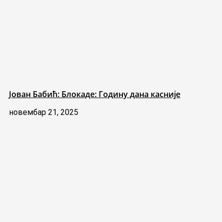
Јован Бабић: Блокаде: Годину дана касније
новембар 21, 2025