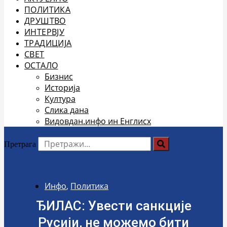
ПОЛИТИКА
ДРУШТВО
ИНТЕРВЈУ
ТРАДИЦИЈА
СВЕТ
ОСТАЛО
Бизнис
Историја
Култура
Слика дана
Видовдан.инфо ин Енглисх
Претрага
Инфо
,
Политика
ЂИЛАС: Увести санкције
Русији, не можемо бити