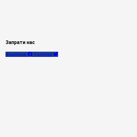
Запрати нас
Фацебоок
Тwиттер