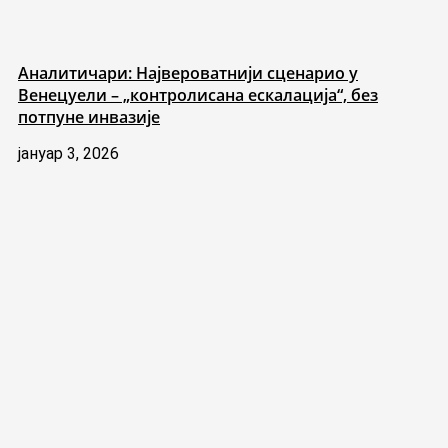
Аналитичари: Највероватнији сценарио у
Венецуели – „контролисана ескалација“, без
потпуне инвазије
јануар 3, 2026