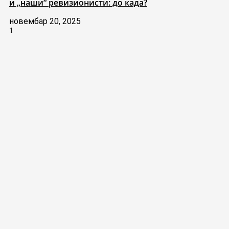
и „наши“ ревизионисти: до када?
новембар 20, 2025