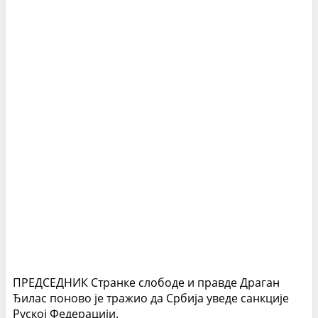
ПРЕДСЕДНИК Странке слободе и правде Драган
Ђилас поново је тражио да Србија уведе санкције
Руској Федерацији.