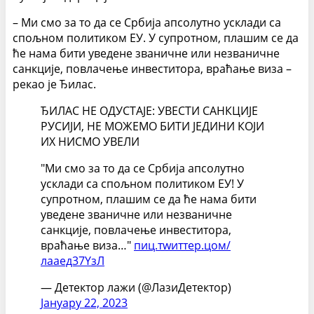
– Ми смо за то да се Србија апсолутно усклади са
спољном политиком ЕУ. У супротном, плашим се да
ће нама бити уведене званичне или незваничне
санкције, повлачење инвеститора, враћање виза –
рекао је Ђилас.
ЂИЛАС НЕ ОДУСТАЈЕ: УВЕСТИ САНКЦИЈЕ
РУСИЈИ, НЕ МОЖЕМО БИТИ ЈЕДИНИ КОЈИ
ИХ НИСМО УВЕЛИ
"Ми смо за то да се Србија апсолутно
усклади са спољном политиком ЕУ! У
супротном, плашим се да ће нама бити
уведене званичне или незваничне
санкције, повлачење инвеститора,
враћање виза…"
пиц.тwиттер.цом/
лааед37YзЛ
— Детектор лажи (@ЛазиДетектор)
Јануарy 22, 2023