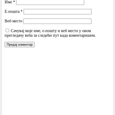
Име
*
Е-пошта
*
Веб место
Сачувај моје име, е-пошту и веб место у овом
прегледачу веба за следећи пут када коментаришем.