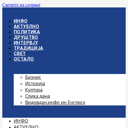
Скочите на садржај
ИНФО
АКТУЕЛНО
ПОЛИТИКА
ДРУШТВО
ИНТЕРВЈУ
ТРАДИЦИЈА
СВЕТ
ОСТАЛО
Бизнис
Историја
Култура
Слика дана
Видовдан.инфо ин Енглисх
ИНФО
АКТУЕЛНО