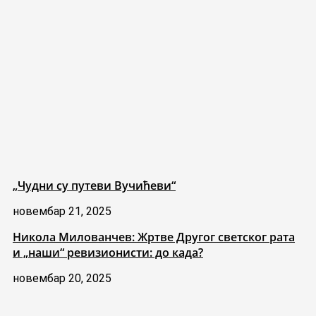
„Чудни су путеви Вучићеви“
новембар 21, 2025
Никола Милованчев: Жртве Другог светског рата
и „наши“ ревизионисти: до када?
новембар 20, 2025