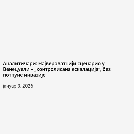
Аналитичари: Највероватнији сценарио у
Венецуели – „контролисана ескалација“, без
потпуне инвазије
јануар 3, 2026