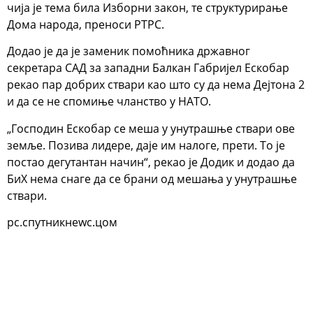
чија је тема била Изборни закон, те структурирање
Дома народа, преноси РТРС.
Додао је да је заменик помоћника државног
секретара САД за западни Балкан Габријел Ескобар
рекао пар добрих ствари као што су да нема Дејтона 2
и да се не спомиње чланство у НАТО.
„Господин Ескобар се меша у унутрашње ствари ове
земље. Позива лидере, даје им налоге, прети. То је
постао дегутантан начин“, рекао је Додик и додао да
БиХ нема снаге да се брани од мешања у унутрашње
ствари.
рс.спутникнеwс.цом