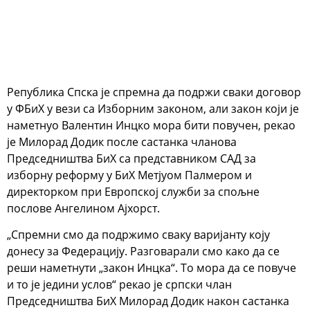
Република Спска је спремна да подржи сваки договор
у ФБиХ у вези са Изборним законом, али закон који је
наметнуо Валентин Инцко мора бити повучен, рекао
је Милорад Додик после састанка чланова
Председништва БиХ са представником САД за
изборну реформу у БиХ Метјуом Палмером и
директорком при Европској служби за спољне
послове Ангелином Ајхорст.
„Спремни смо да подржимо сваку варијанту коју
донесу за Федерацију. Разговарали смо како да се
реши наметнути „закон Инцка“. То мора да се повуче
и то је једини услов“ рекао је српски члан
Председништва БиХ Милорад Додик након састанка