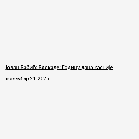
Јован Бабић: Блокаде: Годину дана касније
новембар 21, 2025