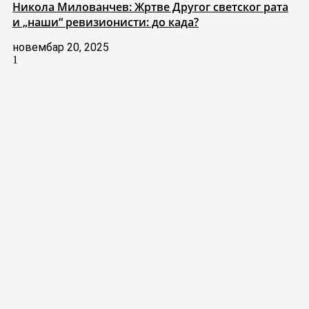
Никола Милованчев: Жртве Другог светског рата
и „наши“ ревизионисти: до када?
новембар 20, 2025