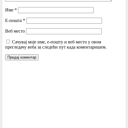
Име
*
Е-пошта
*
Веб место
Сачувај моје име, е-пошту и веб место у овом
прегледачу веба за следећи пут када коментаришем.