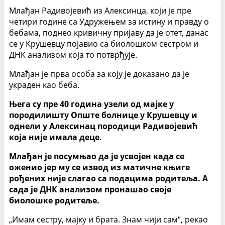
Млађан Радивојевић из Алексинца, који је пре
четири године са Удружењем за истину и правду о
бебама, поднео кривичну пријаву да је отет, данас
се у Крушевцу појавио са биолошком сестром и
ДНК анализом која то потврђује.
Млађан је прва особа за коју је доказано да је
украден као беба.
Њега су пре 40 година узели од мајке у
породилишту Опште болнице у Крушевцу и
однели у Алексинац породици Радивојевић
која није имала деце.
Млађан је посумњао да је усвојен када се
оженио јер му се извод из матичне књиге
рођених није слагао са подацима родитеља. А
сада је ДНК анализом пронашао своје
биолошке родитеље.
„Имам сестру, мајку и брата. Знам чији сам“, рекао