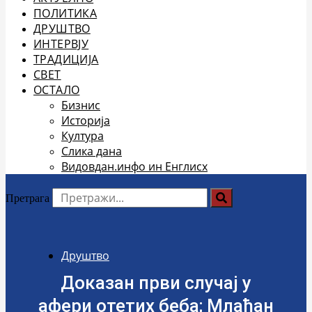
ПОЛИТИКА
ДРУШТВО
ИНТЕРВЈУ
ТРАДИЦИЈА
СВЕТ
ОСТАЛО
Бизнис
Историја
Култура
Слика дана
Видовдан.инфо ин Енглисх
Претрага
Друштво
Доказан први случај у
афери отетих беба; Млађан