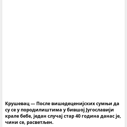
Крушевац — После вишедеценијских сумњи да
су се у породилиштима у бившој Југославији
крале бебе, један случај стар 40 година данас је,
чини се, расветљен.