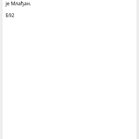
је Млађан.
Б92