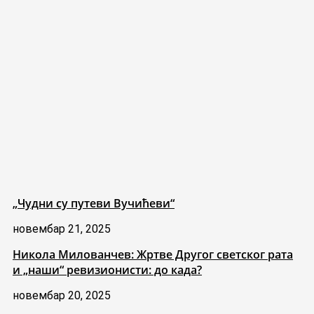
„Чудни су путеви Вучићеви“
новембар 21, 2025
Никола Милованчев: Жртве Другог светског рата
и „наши“ ревизионисти: до када?
новембар 20, 2025