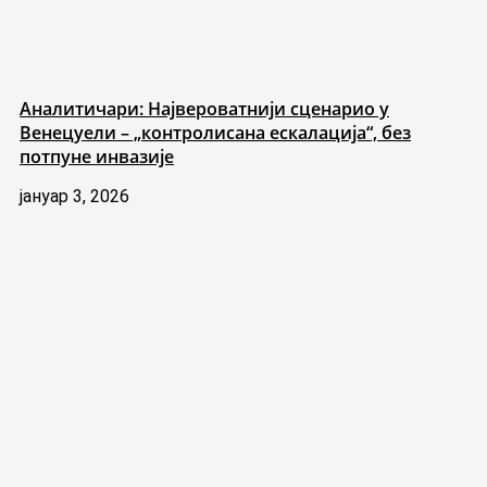
Аналитичари: Највероватнији сценарио у
Венецуели – „контролисана ескалација“, без
потпуне инвазије
јануар 3, 2026