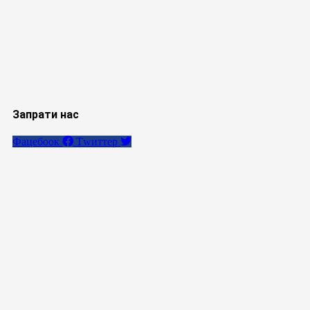
Запрати нас
Фацебоок
Тwиттер