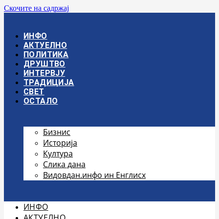
Скочите на садржај
ИНФО
АКТУЕЛНО
ПОЛИТИКА
ДРУШТВО
ИНТЕРВЈУ
ТРАДИЦИЈА
СВЕТ
ОСТАЛО
Бизнис
Историја
Култура
Слика дана
Видовдан.инфо ин Енглисх
ИНФО
АКТУЕЛНО