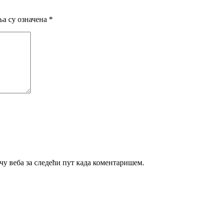
а су означена
*
ачу веба за следећи пут када коментаришем.