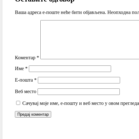
Ваша адреса е-поште неће бити објављена.
Неопходна пољ
Коментар
*
Име
*
Е-пошта
*
Веб место
Сачувај моје име, е-пошту и веб место у овом преглед