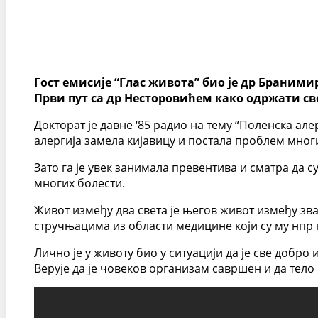
Гост емисије “Глас живота” био је др Браними
Први пут са др Несторовићем како одржати свој
Докторат је давне ‘85 радио на тему “Поленска алер
алергија замела кијавицу и постала проблем многих
Зато га је увек занимала превентива и сматра да 
многих болести.
Живот између два света је његов живот између зв
стручњацима из области медицине који су му нпр
Лично је у животу био у ситуацији да је све добро 
Верује да је човеков организам савршен и да тело и 