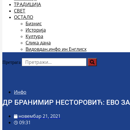
ТРАДИЦИЈА
СВЕТ
ОСТАЛО
Бизнис
Историја
Култура
Слика дана
Видовдан.инфо ин Енглисх
Претрага
Инфо
ДР БРАНИМИР НЕСТОРОВИЋ: ЕВО З
новембар 21, 2021
09:31