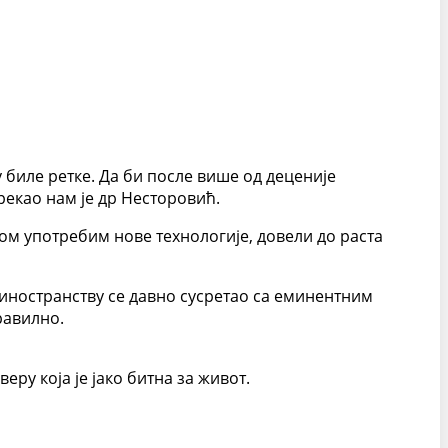
у биле ретке. Да би после више од деценије
рекао нам је др Несторовић.
ном употребим нове технологије, довели до раста
 иностранству се давно сусретао са еминентним
равилно.
еру која је јако битна за живот.