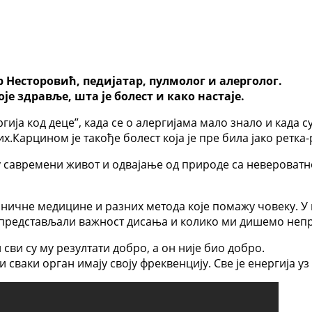
р Несторовић, педијатар, пулмолог и алерголог.
е здравље, шта је болест и како настаје.
гија код деце”, када се о алергијама мало знало и када с
.Карцином је такође болест која је пре била јако ретка-
су савремени живот и одвајање од природе са невероват
аничне медицине и разних метода које помажу човеку. У
 представљали важност дисања и колико ми дишемо неп
и сви су му резултати добро, а он није био добро.
сваки орган имају своју фреквенцију. Све је енергија уз в