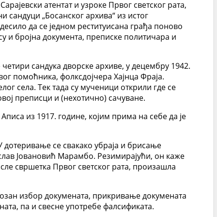
Сарајевски атентат и узроке Првог светског рата,
и сандуци „Босанског архива“ из истог
десило да се једном реституисана грађа поново
су и бројна документа, преписке политичара и
четири сандука дворске архиве, у децембру 1942.
вог помоћника, фолксдојчера Хајнца Фраја.
ог села. Тек тада су мученици открили где се
вој преписци и (нехотично) сачуване.
иса из 1917. године, којим прима на себе да је
 У дотеривање се свакако убраја и брисање
ислав Јовановић Марамбо. Резимирајући, он каже
после свршетка Првог светског рата, произашла
нциозан избор докумената, прикривање докумената
ата, па и свесне употребе фалсификата.