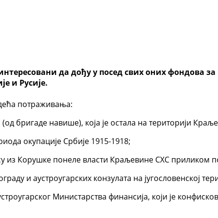
интересовани да дођу у посед свих оних фондова за к
је и Русије.
едећа потраживања:
 (од бригаде навише), која је остала на територији Кра
ериода окупације Србије 1915-1918;
у су из Корушке понеле власти Краљевине СХС приликом 
ограду и аустроугарских конзулата на југословенској тер
строугарског Министарства финансија, који је конфисков