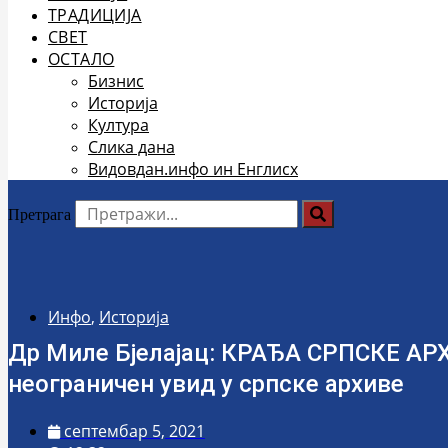
ТРАДИЦИЈА
СВЕТ
ОСТАЛО
Бизнис
Историја
Култура
Слика дана
Видовдан.инфо ин Енглисх
Претрага
Инфо
,
Историја
Др Миле Бјелајац: КРАЂА СРПСКЕ АРХ
неограничен увид у српске архиве
септембар 5, 2021