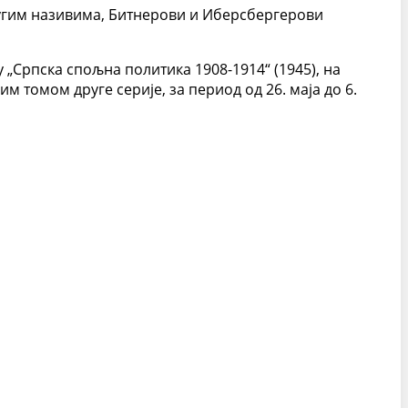
другим називима, Битнерови и Иберсбергерови
у „Српска спољна политика 1908-1914“ (1945), на
м томом друге серије, за период од 26. маја до 6.