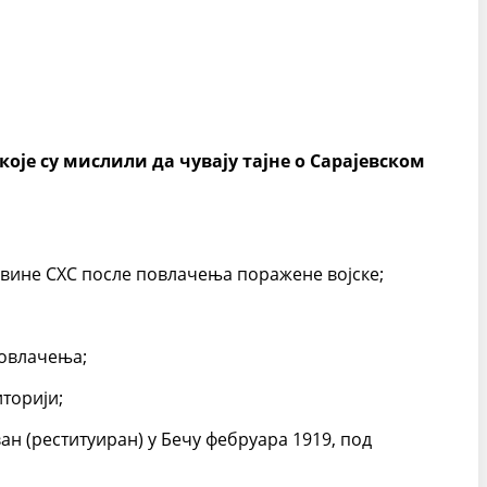
оје су мислили да чувају тајне о Сарајевском
љевине СХС после повлачења поражене војске;
повлачења;
иторији;
ан (реституиран) у Бечу фебруара 1919, под