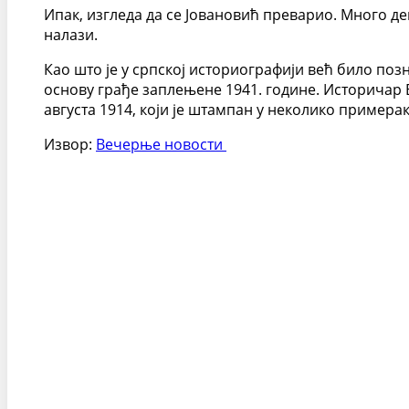
Ипак, изгледа да се Јовановић преварио. Много де
налази.
Као што је у српској историографији већ било позн
основу грађе заплењене 1941. године. Историчар Бу
августа 1914, који је штампан у неколико примерак
Извор:
Вечерње новости