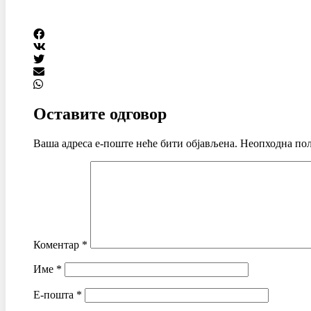
Оставите одговор
Ваша адреса е-поште неће бити објављена.
Неопходна пољ
Коментар
*
Име
*
Е-пошта
*