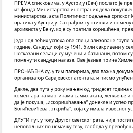
ПРЕМА списковима, у Аустрију (Беч) послато је пре
из фонда Министарства иностраних дела покупљени
министарства, акта Политичког одељења српског М
вратила у Аустрију. Са грађом су отишли и помену
архивиста у Бечу, које су пратила коришћена, прев
Један од већих успеха ове специјализоване групе
године. Сандуци који су 1941. били сакривени у с
Потказани сељаци су мучени и батинани, потом су 
поменути сандуци налазе. Ове језиве приче Химле
ПРОНАЂЕНА су, у тим папирима, два важна докумен
организатор Сарајевског атентата, и писмо упућен
Дакле, два пута у року мањем од тридесет година 
коментара на маргинама самих аката, лепљење и п
да је покушај „искоришћавања“ донекле и успео пр
Богићевићева „открића“, која су имала извесног у
ДРУГИ пут, у току Другог светског рата, није пос
неповољних по немачку тезу, слобода у превођењ