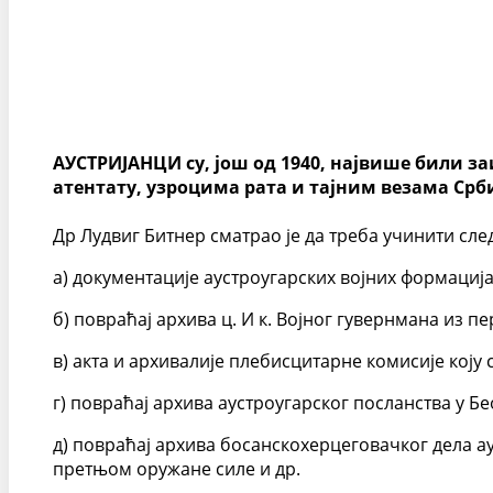
АУСТРИЈАНЦИ су, још од 1940, највише били за
атентату, узроцима рата и тајним везама Срби
Др Лудвиг Битнер сматрао је да треба учинити сл
а) документације аустроугарских војних формација
б) повраћај архива ц. И к. Војног гувернмана из п
в) акта и архивалије плебисцитарне комисије кој
г) повраћај архива аустроугарског посланства у Бе
д) повраћај архива босанскохерцеговачког дела ау
претњом оружане силе и др.