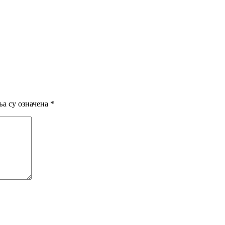
а су означена
*