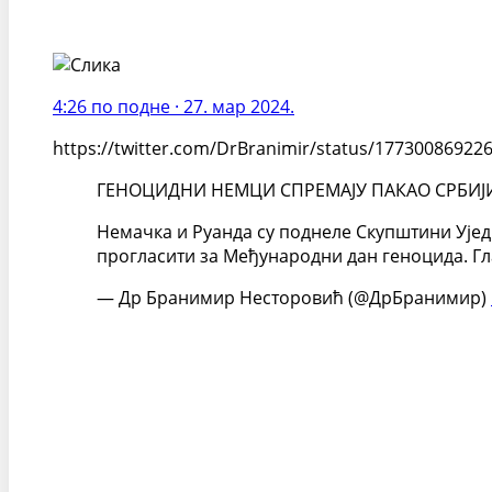
4:26 по подне · 27. мар 2024.
https://twitter.com/DrBranimir/status/17730086922
ГЕНОЦИДНИ НЕМЦИ СПРЕМАЈУ ПАКАО СРБИЈИ
Немачка и Руанда су поднеле Скупштини Уједи
прогласити за Међународни дан геноцида. Гл
— Др Бранимир Несторовић (@ДрБранимир)