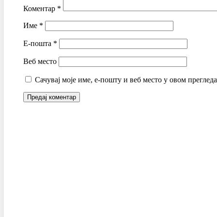
Коментар
*
Име
*
Е-пошта
*
Веб место
Сачувај моје име, е-пошту и веб место у овом преглед