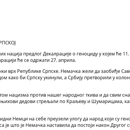
РПСКОЈ
 нација предлог Декалрације о геноциду у којем ће 11. 
рацији ће се одржати 27. априла.
чки врх Републике Српске. Немачка жели да заобиђе Саве
ом како би Српску укинули, а Србију претворили у коло
том нацизма против нашег народног ткива и да свим снаг
 њихови дедови стрељали по Краљеву и Шумарицама, как
ноцидни Немци на себе преузели улогу да народ који су г
 је што је Немачка наставила да постоји након Другог с