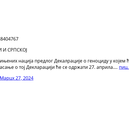
68404767
 И СРПСКОЈ
њених нација предлог Декалрације о геноциду у којем ће 
асање о тој Декларацији ће се одржати 27. априла.…
пиц
Марцх 27, 2024