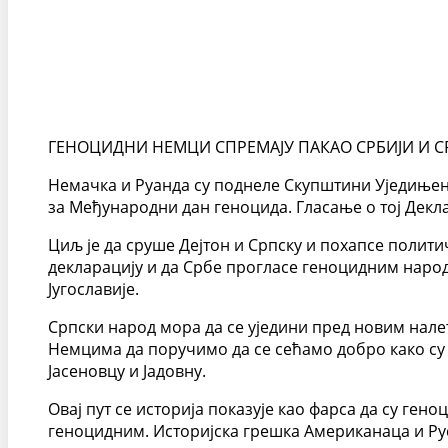
ГЕНОЦИДНИ НЕМЦИ СПРЕМАЈУ ПАКАО СРБИЈИ И С
Немачка и Руанда су поднеле Скупштини Уједињених
за Међународни дан геноцида. Гласање о тој Декла
Циљ је да сруше Дејтон и Српску и похапсе полити
декларацију и да Србе прогласе геноцидним народ
Југославије.
Српски народ мора да се уједини пред новим нале
Немцима да поручимо да се сећамо добро како су
Јасеновцу и Јадовну.
Овај пут се историја показује као фарса да су ге
геноцидним. Историјска грешка Американаца и Руса