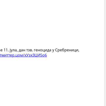
11. јула, дан тзв. геноцида у Сребреници,
.тwиттер.цом/хУзxЗЦИ5о6