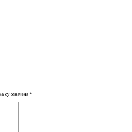
а су означена
*