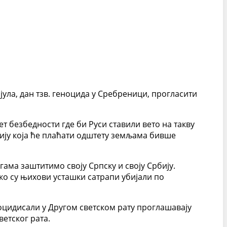
јула, дан тзв. геноцида у Сребреници, прогласити
т безбедности где би Руси ставили вето на такву
нију која ће плаћати одштету земљама бивше
ама заштитимо своју Српску и своју Србију.
о су њихови усташки сатрапи убијали по
еноцидисали у Другом светском рату проглашавају
ветског рата.