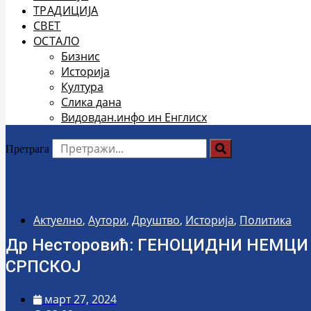
ТРАДИЦИЈА
СВЕТ
ОСТАЛО
Бизнис
Историја
Култура
Слика дана
Видовдан.инфо ин Енглисх
Претрага
Актуелно
,
Аутори
,
Друштво
,
Историја
,
Политика
Др Несторовић: ГЕНОЦИДНИ НЕМЦИ
СРПСКОЈ
март 27, 2024