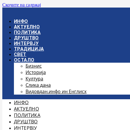
Скочите на садржај
ИНФО
АКТУЕЛНО
ПОЛИТИКА
ДРУШТВО
ИНТЕРВЈУ
ТРАДИЦИЈА
СВЕТ
ОСТАЛО
Бизнис
Историја
Култура
Слика дана
Видовдан.инфо ин Енглисх
ИНФО
АКТУЕЛНО
ПОЛИТИКА
ДРУШТВО
ИНТЕРВЈУ