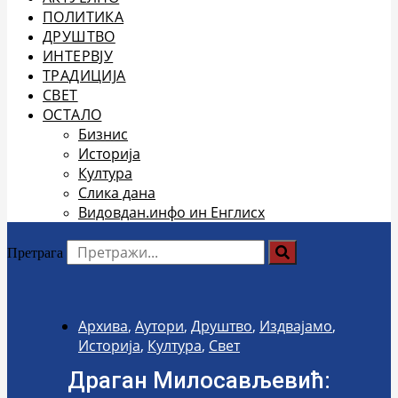
ПОЛИТИКА
ДРУШТВО
ИНТЕРВЈУ
ТРАДИЦИЈА
СВЕТ
ОСТАЛО
Бизнис
Историја
Култура
Слика дана
Видовдан.инфо ин Енглисх
Претрага
Архива
,
Аутори
,
Друштво
,
Издвајамо
,
Историја
,
Култура
,
Свет
Драган Милосављевић: