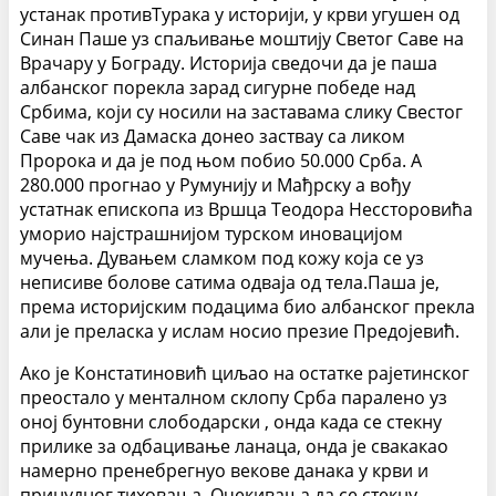
устанак противТурака у историји, у крви угушен од
Синан Паше уз спаљивање моштију Светог Саве на
Врачару у Бограду. Историја сведочи да је паша
албанског порекла зарад сигурне победе над
Србима, који су носили на заставама слику Свестог
Саве чак из Дамаска донео заствау са ликом
Пророка и да је под њом побио 50.000 Срба. А
280.000 прогнао у Румунију и Мађрску а вођу
устатнак епископа из Вршца Теодора Нессторовића
уморио најстрашнијом турском иновацијом
мучења. Дувањем сламком под кожу која се уз
неписиве болове сатима одваја од тела.Паша је,
према историјским подацима био албанског прекла
али је преласка у ислам носио презие Предојевић.
Ако је Констатиновић циљао на остатке рајетинског
преостало у менталном склопу Срба паралено уз
оној бунтовни слободарски , онда када се стекну
прилике за одбацивање ланаца, онда је свакакао
намерно пренебрегнуо векове данака у крви и
принудног тиховања. Очекивања да се стекну