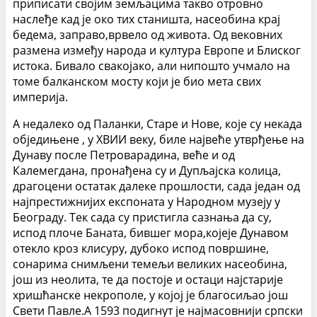
приписати својим земљацима такво отровно
наслеђе кад је око тих станишта, насеобина крај
бедема, заправо,врвело од живота. Од вековних
размена између народа и култура Европе и Блиског
истока. Бивало свакојако, али нипошто учмало на
томе балканском мосту који је био мета свих
империја.
А недалеко од Паланки, Старе и Нове, које су некада
обједињене , у XВИИ веку, биле највеће утврђење на
Дунаву после Петроварадина, веће и од
Калемегдана, пронађена су и Дупљајска колица,
драгоцени остатак далеке прошлости, сада један од
најпрестижнијих експоната у Народном музеју у
Београду. Тек сада су пристигла сазнања да су,
испод плоче Баната, бившег мора,којеје Дунавом
отекло кроз клисуру, дубоко испод површине,
сонарима снимљени темељи великих насеобина,
још из неолита, те да постоје и остаци најстарије
хришћанске некрополе, у којој је благосиљао још
Свети Павле.А 1593 подигнут је најмасовнији српски