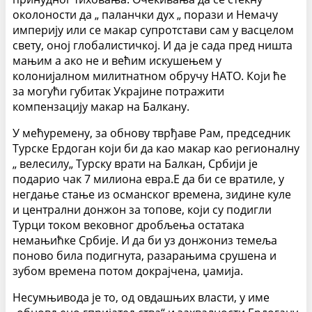
околоности да „ паланчки дух „ порази и Немачу
империју или се макар супротстави сам у васцелом
свету, оној глобалистичкој. И да је сада пред ништа
мањим а ако не и већим искушењем у
колонијалном милитнатном обручу НАТО. Који ће
за могући губитак Украјине потражити
компензацију макар на Балкану.
У мећуремену, за обнову тврђаве Рам, председник
Турске Ердоган који би да као макар као регионалну
„ велесилу„ Турску врати на Балкан, Србији је
подарио чак 7 милиона евра.Е да би се вратиле, у
негдање стање из османског времена, зидине куле
и централни донжон за топове, који су подигли
Турци током вековног дробљења остатака
немањићке Србије. И да би уз донжониз темеља
поново била подигнута, разарањима срушена и
зубом времена потом докрајчена, џамија.
Несумњивода је то, од овдашњих власти, у име