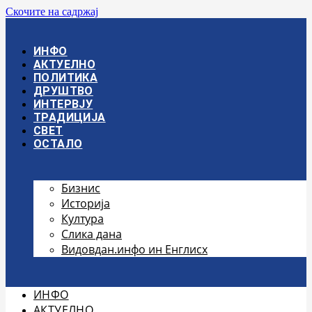
Скочите на садржај
ИНФО
АКТУЕЛНО
ПОЛИТИКА
ДРУШТВО
ИНТЕРВЈУ
ТРАДИЦИЈА
СВЕТ
ОСТАЛО
Бизнис
Историја
Култура
Слика дана
Видовдан.инфо ин Енглисх
ИНФО
АКТУЕЛНО