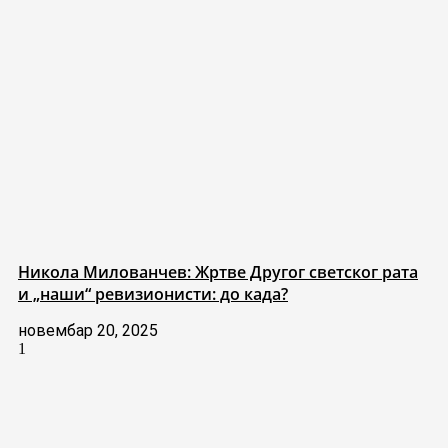
Никола Милованчев: Жртве Другог светског рата
и „наши“ ревизионисти: до када?
новембар 20, 2025