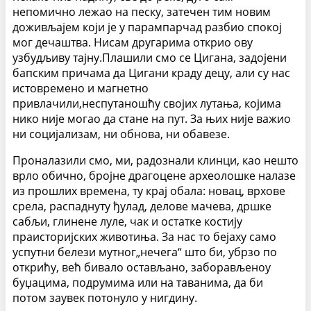
непомично лежао на песку, затечен тим новим
доживљајем који је у парампарчад разбио спокој
мог дечаштва. Нисам другарима открио ову
узбудљиву тајну.Плашили смо се Цигана, задојени
бапским причама да Цигани краду децу, али су нас
истовремено и магнетно
привлачили,неспутаношћу својих лутања, којима
нико није могао да стане на пут. За њих није важио
ни социјализам, ни обнова, ни обавезе.
Проналазили смо, ми, радознали клинци, као нешто
врло обично, бројне драгоцене археолошке налазе
из прошлих времена, ту крај обала: новац, врхове
срела, распаднуту ђулад, делове мачева, дршке
сабљи, глинене луле, чак и остатке костију
праисторијских животиња. За нас то бејаху само
успутни белези мутног„нечега“ што би, убрзо по
открићу, већ бивало остављано, заборављеноу
буџацима, подрумима или на таванима, да би
потом заувек потонуло у нигдину.