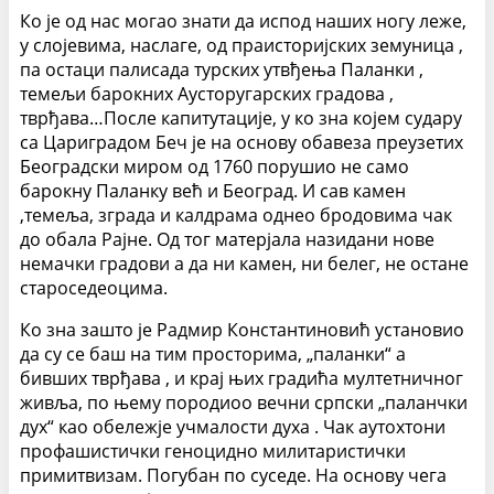
Ко је од нас могао знати да испод наших ногу леже,
у слојевима, наслаге, од праисторијских земуница ,
па остаци палисада турских утвђења Паланки ,
темељи барокних Аусторугарских градова ,
тврђава…После капитутације, у ко зна којем судару
са Цариградом Беч је на основу обавеза преузетих
Београдски миром од 1760 порушио не само
барокну Паланку већ и Београд. И сав камен
,темеља, зграда и калдрама однео бродовима чак
до обала Рајне. Од тог матерјала назидани нове
немачки градови а да ни камен, ни белег, не остане
староседеоцима.
Ко зна зашто је Радмир Константиновић установио
да су се баш на тим просторима, „паланки“ а
бивших тврђава , и крај њих градића мултетничног
живља, по њему породиоо вечни српски „паланчки
дух“ као обележје учмалости духа . Чак аутохтони
профашистички геноцидно милитаристички
примитвизам. Погубан по суседе. На основу чега