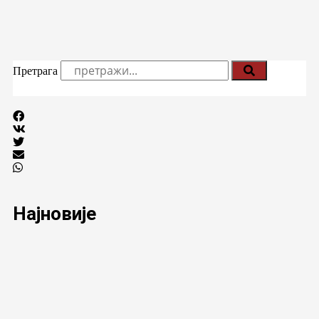
Претрага
Најновије