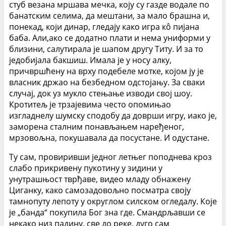
стуб везана мршава мечка, коју су газде водале по
банатским селима, да мештани, за мало брашна и,
понекад, који динар, гледају како игра кô пијана
баба. Али,ако се додатно плати и нема униформи у
близини, салутирала је шапом другу Титу. И за то
једобијала бакшиш. Имала је у носу алку,
причвршћену на врху подебеле мотке, којом ју је
власник држао на безбедном одстојању. За сваки
случај, док уз мукло стењање изводи свој шоу.
Кротитељ је трзајевима често опомињао
изгладнелу шумску сподобу да доврши игру, иако је,
заморена сталним понављањем наређеног,
мрзовољна, покушавала да посустане. И одустане.
Ту сам, провиривши једног летњег поподнева кроз
слабо прикривену пукотину у зидини у
унутрашњост тврђаве, видео младу обнажену
Циганку, како самозадовољно посматра своју
тамнопуту лепоту у округлом силском огледалу. Које
је „банда“ покупила Бог зна где. Смандрљавши се
некако низ падину, све до реке, дуго сам