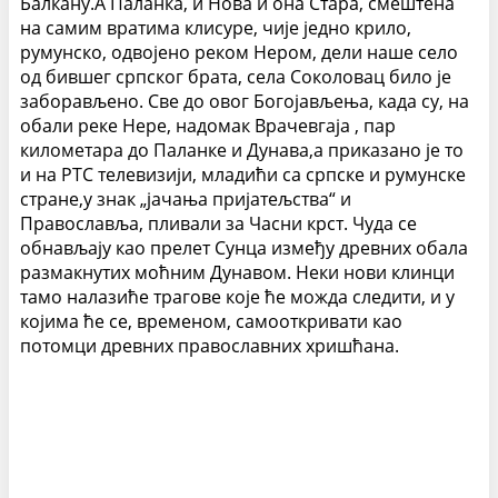
Балкану.А Паланка, и Нова и она Стара, смештена
на самим вратима клисуре, чије једно крило,
румунско, одвојено реком Нером, дели наше село
од бившег српског брата, села Соколовац било је
заборављено. Све до овог Богојављења, када су, на
обали реке Нере, надомак Врачевгаја , пар
километара до Паланке и Дунава,а приказано је то
и на РТС телевизији, младићи са српске и румунске
стране,у знак „јачања пријатељства“ и
Православља, пливали за Часни крст. Чуда се
обнављају као прелет Сунца између древних обала
размакнутих моћним Дунавом. Неки нови клинци
тамо налазиће трагове које ће можда следити, и у
којима ће се, временом, самооткривати као
потомци древних православних хришћана.