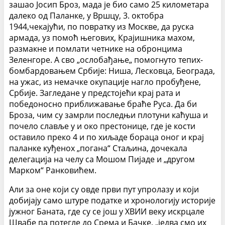
зашао Јосип Броз, мада је био само 25 километара
далеко од Паланке, у Вршцу, 3. октобра
1944,чекајући, по повратку из Москве, да руска
армада, уз помоћ његових, Крајишника махом,
размакне и помлати четнике на обронцима
Зеленгоре. А сво „ослобађање„ помогнуто тепих-
бомбардовањем Србије: Ниша, Лесковца, Београда,
на ужас, из немачке окупације нагло пробуђене,
Србије. Загледане у предстојећи крај рата и
победоносно приближавање браће Руса. Да би
Броза, чим су замрли последњи плотуни каћуша и
почело славље у и око престонице, где је кости
оставило преко 4 и по хиљаде бораца оног и крај
паланке куђенох „погана“ Стаљина, дочекала
делегација на челу са Мошом Пијаде и „другом
Марком“ Ранковићем.
Али за оне који су овде први пут упролазу и који
добијају само штуре податке и хронологију историје
јужног Баната, где су се још у XВИИ веку искрцале
Швабе па потегле до Срема и Бачке, „једва смо их