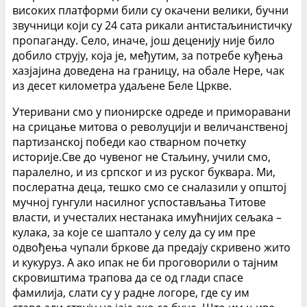
високих платформи били су окачени велики, бучни
звучници који су 24 сата рикали антистаљинистичку
пропаганду. Село, иначе, још деценију није било
добило струју, која је, међутим, за потребе куђења
хазјајина доведена на границу, на обале Нере, чак
из десет километра удаљене Беле Цркве.
Утеривани смо у пионирске одреде и приморавани
на срицање митова о револуцији и величанственој
партизанској победи као стварном почетку
историје.Све до чувеног не Стаљину, учили смо,
паралелно, и из српског и из руског буквара. Ми,
послератна деца, тешко смо се сналазили у општој
мучној гунгули насилног успостављања Титове
власти, и учесталих нестанака имућнијих сељака –
кулака, за које се шаптало у селу да су им пре
одвођења чупали бркове да предају скривено жито
и кукуруз. А ако ипак не би проговорили о тајним
скровиштима трапова да се од глади спасе
фамилија, слати су у радне логоре, где су им