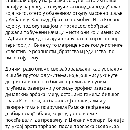
стављали струју на јаја ако се буне. Што им њиве
остају у парлогу, док кулуче за нову,„народну“ власт
која жито, отето у обавезном откупу,масовно шаље
у Албанију. Као вид „братске помоћи“. И на Косово,
које су, под окупацијом и после „ослобођења“,
држали побуњени качаци – исти они који данас од
САД империје добијају државу на срској вековној
територији.. Биле су то матрице нове комунистичке
колективне реалности „братства и јединства“ по
било коју цену.
Дочим, радо бисмо све заборављали, као уосталом
и шибе прутом од учитења, које још нису укинуте
декретом и поново бисмо продисали пуним
плућима, разиграни у окриљу бројних изазова
дунавских врбака. Међу остацима темеља бившег
града Клостера, на банатској страни, али и у
лавиринтима и подрумима Рамске тврђаве на
„србијанској“ обали, коју су, у оно време,
посећивали, да предахну, и Цигани чергари. Била је
ту, украј врата тврђаве, после преласка скелом, за