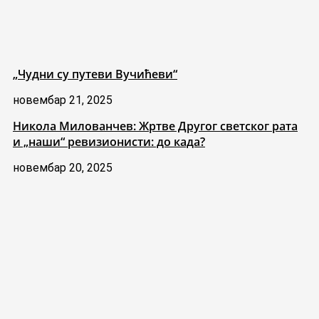
„Чудни су путеви Вучићеви“
новембар 21, 2025
Никола Милованчев: Жртве Другог светског рата
и „наши“ ревизионисти: до када?
новембар 20, 2025