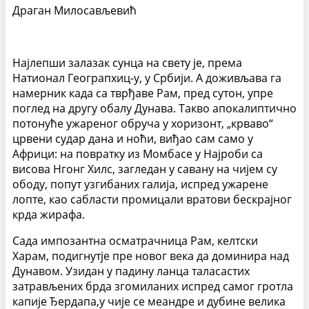
Драган Милосављевић
Најлепши залазак сунца на свету је, према
Натионал Геограпхиц-у, у Србији. А доживљава га
намерник када са тврђаве Рам, пред сутон, упре
поглед на другу обалу Дунава. Такво апокалиптично
потонуће ужареног обруча у хоризонт, „крваво“
црвени судар дана и ноћи, виђао сам само у
Африци: на повратку из Момбасе у Најроби са
висова Нгонг Хилс, загледан у савану на чијем су
ободу, попут узгибаних галија, испред ужарене
лопте, као сабласти промицали вратови бескрајног
крда жирафа.
Сада импозантна осматрачница Рам, келтски
Харам, подигнутје пре новог века да доминира над
Дунавом. Узидан у падину ланца таласастих
затрављених брда згомиланих испред самог гротла
капије Ђердапа,у чије се меандре и дубине велика