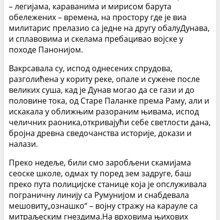
– легијама, караванима и мирисом барута
обележених – времена, на простору где је виа
милитарис прелазио са једне на другу обалуДунава,
и сплавовима и скелама пребацивао војске у
походе Панонијом.
Вакрсавала су, испод однесених спрудова,
разголићена у кориту реке, опале и сужене после
великих суша, кад је Дунав могао да се гази и до
половине тока, од Старе Паланке према Раму, али и
искакала у оближњим разораним њивама, испод
челичних раоника,откривајући себе светлости дана,
бројна древна сведочанства историје, докази и
налази.
Преко недеље, били смо заробљени скамијама
сеоске школе, одмах ту поред зем задруге, баш
преко пута полицијске станице која је опслуживала
пограничну линију са Румунијом и снабдевала
мешовиту„ознашко“ – војну стражу на карауле са
митраљеским гнездима.На врховима њихових