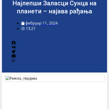
Најлепши Заласци Сунца на
планети – најава рађања
фебруар 11, 2024
13:21