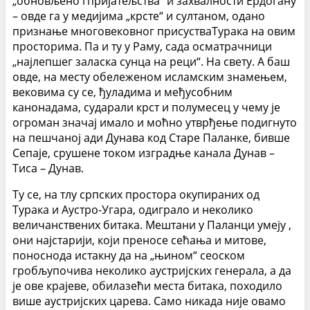
„обновљено гпријатељства“ и захвалности Ердогану
– овде га у медијима „крсте“ и султаном, одано
признање многовековног присустваТурака на овим
просторима. Па и ту у Раму, сада осматрачници
„најлепшег заласка сунца на реци“. На свету. А баш
овде, на месту обележеном исламским знамењем,
вековима су се, ђуладима и међусобним
канонадама, сударали крст и полумесец у чему је
огроман значај имало и моћно утврђење подигнуто
на пешчаној ади Дунава код Старе Паланке, бивше
Сепаје, срушене током изградње канала Дунав –
Тиса – Дунав.
Ту се, на тлу српских простора окупираних од
Турака и Аустро-Угара, одиграло и неколико
величанствених битака. Мештани у Паланци умеју ,
они најстарији, који преносе сећања и митове,
поноснода истакну да на „њином“ сеоском
гробљупочива неколико аустријских генерала, а да
је ове крајеве, обилазећи места битака, походило
више аустријских царева. Само никада није овамо