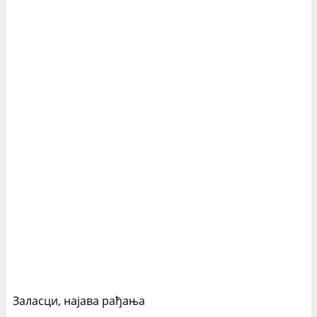
Заласци, најава рађања