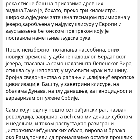
река стисне баш на прилазима древних
зидина.Тамо је, бахато, преко три километра,
широка,одједном затечена теснацом примирена у
језеро,заробљена у најдужу клисуру у Европи и
заустављена бетонском препреком коју је
поставила наметљива људска рука.
После неизбежног потапања насеобина, оних
новијег времена, у дубине надошлог Ђердапског
језера, спасавања само налазишта Лепенског Вира,
отишла су у неповрат, у муљевити мрак и тишину,
бројна сведочанства о рађању и „клијању“ европске
цивилизације. Баш ту, у заветрини клисуре, на
обалама Дунава, на тлу данашње, за геноцидност и
варваризам оптужене Србије.
Само коју годину пошто се грађански рат, назван
револуција, завршио, а већ смо ми дечаци,суботом
и недељом, и током распуста,као разиграни
„истраживачи“дунавских обала, вирова и брзака
око Рама,почели да проналазимо остатке прошлих