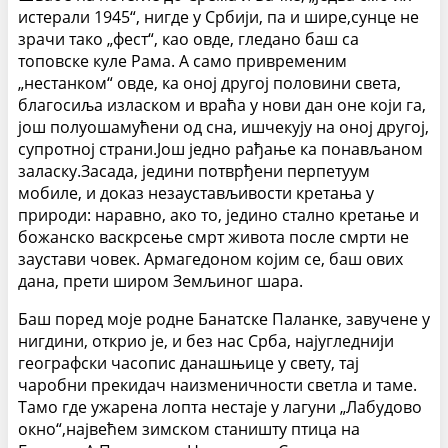
истерали 1945“, нигде у Србији, па и шире,сунце не
зрачи тако „фест“, као овде, гледано баш са
топовске куле Рама. А само привременим
„нестанком“ овде, ка оној другој половини света,
благосиља изласком и враћа у нови дан оне који га,
још полуошамућени од сна, ишчекују на оној другој,
супротној страни.Још једно рађање ка понављаном
заласку.Засада, једини потврђени перпетуум
мобиле, и доказ незаустављивости кретања у
природи: наравно, ако то, једино стално кретање и
божанско васкрсење смрт живота после смрти не
заустави човек. Армагедоном којим се, баш ових
дана, прети широм Земљиног шара.
Баш поред моје родне Банатске Паланке, завучене у
нигдини, открио је, и без нас Срба, најугледнији
географски часопис данашњице у свету, тај
чаробни прекидач наизменичности светла и таме.
Тамо где ужарена лопта нестаје у лагуни „Лабудово
окно“,највећем зимском станишту птица на