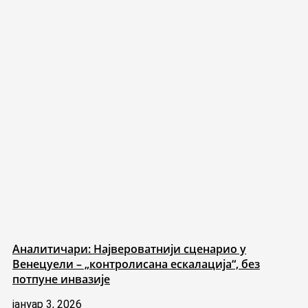
Аналитичари: Највероватнији сценарио у
Венецуели – „контролисана ескалација“, без
потпуне инвазије
јануар 3, 2026