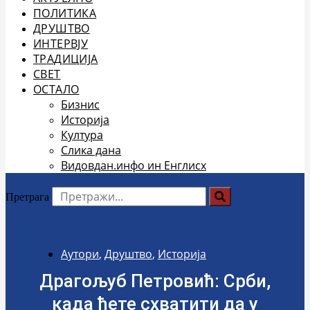
ПОЛИТИКА
ДРУШТВО
ИНТЕРВЈУ
ТРАДИЦИЈА
СВЕТ
ОСТАЛО
Бизнис
Историја
Култура
Слика дана
Видовдан.инфо ин Енглисх
Претрага
Аутори
,
Друштво
,
Историја
Драгољуб Петровић: Срби,
када ћете схватити да у