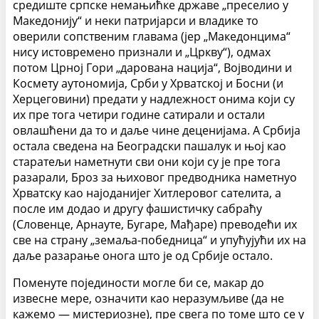
средиште српске немањићке државе „преселио у
Македонију“ и неки патријарси и владике то
оверили сопственим главама (јер „Македонцима“
нису истовремено признали и „Цркву“), одмах
потом Црној Гори „дарована нација“, Војводини и
Космету аутономија, Срби у Хрватској и Босни (и
Херцеговини) предати у надлежност онима који су
их пре тога четири године сатирали и остали
овлашћени да то и даље чине деценијама. А Србија
остала сведена на Београдски пашалук и њој као
старатељи наметнути сви они који су је пре тога
разарали, Броз за њиховог предводника наметнуо
Хрватску као најоданијег Хитлеровог сателита, а
после им додао и другу фашистичку сабраћу
(Словенце, Арнауте, Бугаре, Мађаре) преводећи их
све на страну „земаља-победница“ и упућујући их на
даље разарање онога што је од Србије остало.
Поменуте појединости могле би се, макар до
извесне мере, означити као неразумљиве (да не
кажемо — мистериозне), пре свега по томе што се у