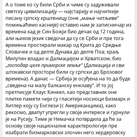
А о томе ко су били Срби и чиме су задуживали
светску цивилизацију — најстарију и најчиткије
писану српску крштеницу (оне „мање читљиве“
помињаћемо касније) оставио нам је записничар из
времена кад је Син Божји био дечак од 12 година,
али њихов језик сведочи да су се Срби и пре тога
времена простирали макар од Крита до Средње
Словачке и од делте Дунава до делте Поа; краљ
Милутин владао и Далмацијом и Хрватском, био
„
господар целе приморске земље“
(Далмација и сви
штокавски простори били су српски до Брозовог
времена). А данас — Србија је осуђена на то да буде
„сведена на малу балканску енклаву“. И то јој
претписује Клаус Кинкел, као представник оне
плитке памети чији су гласитији носиоци Бизмарк и
Хитлер коју су Енглези (с Американцима), како
рекосмо, двапут упрегли у своје интересе и гурнули
је на Русију. Тиме је Немачка потврдила да ће за
основу своје националне карактерологије пре
изабрати бизмарковски злочин него хердеровску