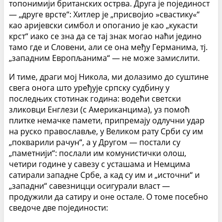
топонимији британских острва. Друга је појединост
— „друге врсте“: Хитлер је „присвојио »свастику«“
као аријевски симбол и опоганио је као „кукасти
крст“ иако се зна да се тај знак могао наћи једино
тамо где и Словени, али се она међу Германима, тј.
„западним Европљанима“ — не може замислити.
И тиме, драги мој Никола, ми долазимо до суштине
свега онога што уређује српску судбину у
последњих стотинак година: водећи светски
зликовци Енглези (с Американцима), уз помоћ
плитке немачке памети, припремају одлучни удар
на руско православље, у Великом рату Срби су им
„покварили рачун“, а у Другом — постали су
„паметнији“: послали им комунистички олош,
четири године у савезу с усташама и Немцима
сатирали западне Србе, а кад су им и „источни“ и
„западни“ савезницци осигурали власт —
продужили да сатиру и оне остале. О томе посебно
сведоче две појединости: