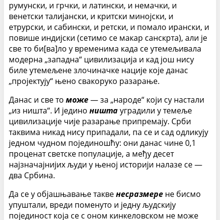
румунски, и грчки, и латински, и немачки, и
венетски талијански, и критски минојски, и
етрурски, и сабински, и ретски, и помало ирански, и
повише индијски (сетимо се макар санскрта), али је
све то би[ва]ло у временима када се утемељивала
модерна „западна“ цивилизација и кад још нису
биле утемељене злочиначке нације које данас
„пројектују“ њено свакоруко разарање.
Данас и све то
може
— за „народе“ који су настали
„из ништа“. И једино
ништа
уградили у темеље
цивилизације чије разарање припремају. Срби
таквима никад нису припадали, па се и сад одликују
једном чудном појединошћу: они данас чине 0,1
проценат светске популације, а међу десет
најзначајнијих људи у њеној историји налазе се —
два Србина.
Да се у објашњавање такве
несразмере
не бисмо
упуштали, вреди поменуто и једну људскију
појединост која се с оном кинкеловском не може