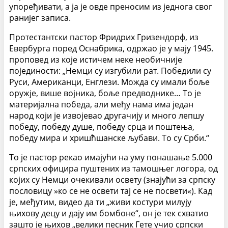
упоређивати, а ја је овде преносим из једнога свог
ранијег записа.
Протестантски пастор Фридрих Гризендорф, из
Евербурга поред Оснабрика, одржао је у мају 1945.
проповед из које истичем неке необичније
појединости: „Немци су изгубили рат. Победили су
Руси, Американци, Енглези. Можда су имали боље
оружје, више војника, боље предводнике… То је
материјална победа, али међу нама има један
народ који је извојевао другачију и много лепшу
победу, победу душе, победу срца и поштења,
победу мира и хришћшанске љубави. То су Срби.“
То је пастор рекао имајући на уму понашање 5.000
српских официра пуштених из тамошњег логора, од
којих су Немци очекивали освету (знајући за српску
пословицу »ко се не освети тај се не посвети«). Кад
је, међутим, видео да ти „живи костури милују
њихову децу и дају им бомбоне“, он је тек схватио
зашто је њихов „велики песник Гете учио српски