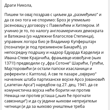
Драги Никола,
Пишем ти овај поздрав с циљем да „размеђимо“ и
да се око тога не споримо: Броз је утемељио
Јасеновац у договору с Павелићем и Хитлером. И
учинио је то, по налогу англоамеричких демократа
и Ватикана (уз надлежни благослов Степинца),
управник логора био је Владимир Купферштајн
(познатији је под презименом Бакарић), уз
непосредну подршку и надзор Едуарда Карделија и
Ивана-Стеве Крајачића, фрањевце-извођаче (њих
1371!) предводили су „фра Сотоне“ Шарићи, Гутићи,
Мајсторовићи (и остали папски изасланици и
референти с Каптола). А све те пазаре „овјерио“
начелник штаба партизанске војске Арсо Јовановић
(„капетан Арса“) наредбом од 27. дец. 1941. да се
комунистичка војска неће борити ни против
Немаца ни против усташа („њих ће прогнати
савезници“) и да су једини њихови непријатељи
четници (и да за њихово уништење треба