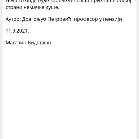
Нека то овде буде забележено као признање бољој
страни немачке душе.
Аутор: Драгољуб Петровић, професор у пензији
11.9.2021.
Магазин Видовдан