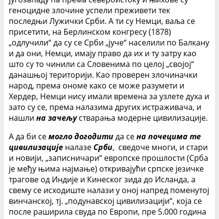
геноцидне злочине успели преживети тек
последњи Лужички Срби. А ти су Немци, ваља се
присетити, на Берлинском конгресу (1878)
„одлучили“ да су се Срби „јуче“ населили по Балкану
и да они, Немци, имају право да их и ту затру као
што су то чинили са Словенима по целој „својој“
данашњој територији. Као проверен злочиначки
народ, према ономе како се може разумети и
Хердер, Немци нису имали времена за узлете духа и
зато су се, према налазима других истраживача, и
нашли
на зачељу
стварања модерне цивилизације.
А да би се
могло догодити
да се
на почецима те
цивилизације
налазе
Срби
, сведоче многи, и стари
и новији, „записничари“ европске прошлости (Срба
је међу њима најмање) откривајући српске језичке
трагове од Индије и Кинеског зида до Исланда, а
свему се исходиште налази у оној напред поменутој
винчанској, тј. „подунавској цивилизацији“, која се
после раширила свуда по Европи, пре 5.000 година