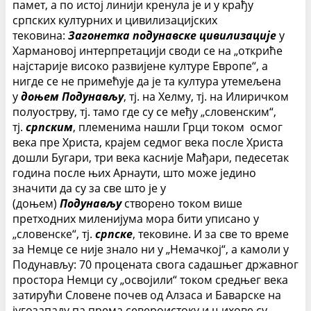
памет, а по истој линији кренула је и у крађу
српских културних и цивилизацијских
тековина:
Загонетка подунавске цивилизације
у
Хармановој интерпретацији своди се на „откриће
најстарије високо развијене културе Европе“, а
нигде се не примећује да је та култура утемељена
у
доњем Подунављу
, тј. на Хелму, тј. на Илиричком
полуострву, тј. тамо где су се међу „словенским“,
тј.
српским
, племенима нашли Грци током осмог
века пре Христа, крајем седмог века после Христа
дошли Бугари, три века касније Мађари, педесетак
година после њих Арнаути, што може једино
значити да су за све што је у
(доњем)
Подунављу
створено током више
претходних миленијума мора бити уписано у
„словенске“, тј.
српске
, тековине. И за све то време
за Немце се није знало ни у „Немачкој“, а камоли у
Подунављу: 70 процената свога садашњег државног
простора Немци су „освојили“ током средњег века
затирући Словене почев од Алзаса и Баварске на
југозападу па према североистоку и њихове су