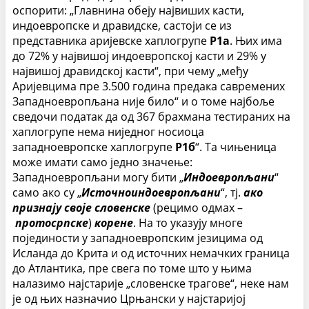
оспорити: „Главнина обеју највиших касти,
индоевропске и дравидске, састоји се из
представника аријевске хаплогрупе
Р1а
. Њих има
до 72% у највишој индоевропској касти и 29% у
највишој дравидској касти“, при чему „међу
Аријевцима пре 3.500 година предака савремених
Западноевропљана није било“ и о томе најбоље
сведочи податак да од 367 брахмана тестираних на
хаплогрупе нема ниједног носиоца
западноевропске хаплогрупе
Р1б
“. Та чињеница
може имати само једно значење:
Западноевропљани могу бити „
Индоевропљани
“
само ако су „
Источноиндоевропљани
“, тј.
ако
признају своје словенске
(рецимо одмах –
протосрпске
)
корене
. На то указују многе
појединости у западноевропским језицима од
Исланда до Крита и од источних немачких граница
до Атлантика, пре свега по томе што у њима
налазимо најстарије „словенске трагове“, неке нам
је од њих назначио Црњански у најстаријој