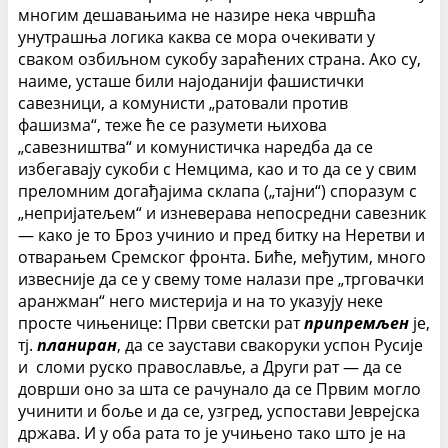
многим дешавањима не назире нека чвршћа
унутрашња логика каква се мора очекивати у
сваком озбиљном сукобу зараћених страна. Ако су,
наиме, усташе били најоданији фашистички
савезници, а комунисти „ратовали против
фашизма“, теже ће се разумети њихова
„савезништва“ и комунистичка наредба да се
избегавају сукоби с Немцима, као и то да се у свим
преломним догађајима склапа („тајни“) споразум с
„непријатељем“ и изневерава непосредни савезник
— како је то Броз учинио и пред битку на Неретви и
отварањем Сремског фронта. Биће, међутим, много
извесније да се у свему томе налази пре „трговачки
аранжман“ него мистерија и на то указују неке
просте чињенице: Први светски рат
припремљен
је,
тј.
планиран
, да се заустави свакоруки успон Русије
и сломи руско православље, а Други рат — да се
доврши оно за шта се рачунало да се Првим могло
учинити и боље и да се, узгред, успостави Јеврејска
држава. И у оба рата то је учињено тако што је на