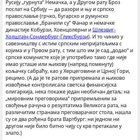
Русију „гурнута“ Немачка, а у Другом рату Броз
послат на Србију — да разори и њу и српско
православље (грчко, бугарско и румунско
православље „бранили су“ Фанар и немачке
династије Кобурзи, Хоенцолерни и
Шлезвиг-
Холштајн-Сондербург-Гликсбурзи
). И то чинио у
савезништву с истим српским непријатељима с
којима и у Првом рату, с тим што им је сад „додао“ и
српске комунисте које је употребио тамо где није
имао усташе или њихову (напред поменуту)
кољачку сабраћу, као у Херцеговини и Црној Гори,
рецимо. (А да је те ратове припремала и њихово
извођење контролисала светска финансијска
олигархија, нека покаже један необичан детаљ: на
„мировним преговорима“ припремљеним за
свођење рачуна о резултатима Великога рата, на
различитим странама преговарачког стола, нашла
су се два рођена брата Вартбург: ни једном ни
другом није било битно чију су крв претакали у
злато.)