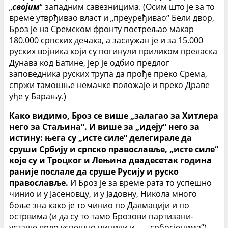
„
својим
“ западним савезницима. (Осим што је за то
време утврђивао власт и „преуређивао“ Бели двор,
Броз је на Сремском фронту пострељао макар
180.000 српских дечака, а заслужан је и за 15.000
руских војника који су погинули приликом преласка
Дунава код Батине, јер је одбио предлог
заповедника руских трупа да прође преко Срема,
спржи тамошње немачке положаје и преко Драве
уђе у Барању.)
Како видимо, Броз се више „залагао за Хитлера
него за Стаљина“. И више за „идеју“ него за
истину: њега су „исте силе“ делегирале да
сруши Србију и српско православље, „исте силе“
које су и Троцког и Лењина двадесетак година
раније послале да сруше Русију и руско
православље.
И Броз је за време рата то успешно
чинио и у Јасеновцу, и у Јадовну, Никола много
боље зна како је то чинио по Далмацији и по
острвима (и да су то тамо Брозови партизани-
усташе врло успешно чинили и — „србосјецима“),