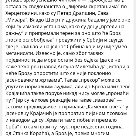
остала су сведочанства о „лијевим скретањима“ по
Херцеговини, како су Петар Драпшин, Сава
„Мизара“, Владо Шегрт и дружина бацали у јаме оне
који су измакли усташама, како су децу „вртели на
ражњу“ и припремали терен за оно што ће Броз
„после ослобођења“ продужити у Србији и свугде
где је наишао и на једног Србина који му није умео
метанисати. Извесно је, само због таквих
појединости, да мора остати без одјека (да се не
каже тежа реч) навод Антуна Милетића да „историја
неће Брозу опростити што се није поклонио
јасеновачким жртвама“. Такав „прекор“ може се
упутити нормалним људима, али до Броза или Стеве
Крајачића такве поруке никад нису могле „пронаћи
пут“ јер су њихове реакције на такве „изазове“ —
сасвим предвидљиве: откривање „Каменог цвета“ у
Јасеновцу Крајачић је пропратио пијаном псовком
и наводом да су „Хрвати тамо побили премало
Срба“ (то сам први пут чуо, пре педесетак година,
од Станка Кораћа), а Броз је, према многим