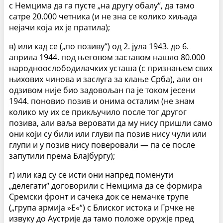
с Немцима да га пусте „на другу обалу“, да тамо
сатре 20.000 четника (и не зна се колико хиљада
нејачи која их је пратила);
в) или кад се („по позиву“) од 2. јула 1943. до 6.
априла 1944. под његовом заставом нашло 80.000
народноослободилачких усташа (с признањем свих
њихових чинова и заслуга за клање Срба), али он
одзивом није био задовољан па је током јесени
1944. поновио позив и онима осталим (не знам
колико му их се прикључило после тог другог
позива, али ваља веровати да му нису пришли само
они који су били или глуви па позив нису чули или
глупи и у позив нису поверовали — па се после
запутили према Блајбургу);
г) или кад су се исти они напред поменути
„делегати“ договорили с Немцима да се формира
Сремски фронт и сачека док се немачке трупе
(„група армија »Е«“) с Блиског истока и Грчке не
извуку до Аустрије да тамо положе оружје пред