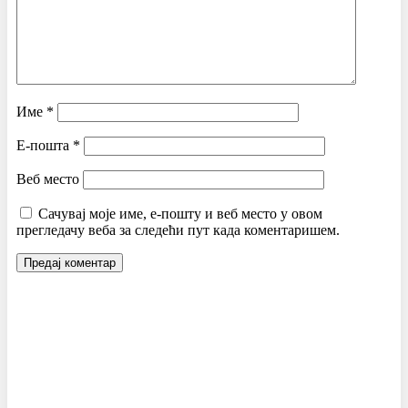
Име
*
Е-пошта
*
Веб место
Сачувај моје име, е-пошту и веб место у овом
прегледачу веба за следећи пут када коментаришем.