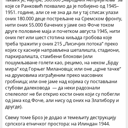
које се Ранковић похвалио да је побијено од 1945–
1951. године, али се не зна да ли у тај списак улази
оних 180.000 деце пострељане на Сремском фронту,
нити оних 55.000 бачених у јаме око Фоче током
друге половине маја и почетком августа 1945, нити
оних пет или шест стотина хиљада гробова које
треба тражити у оних 215 „Лисичјих потока“ преко
којих су касније направљена шеталишта, стадиони,
паркиралишта, стамбени блокови (или
пошумљаване голети као, рецимо, на неком „Брду
мира“ код Горњег Милановца; или оне „црне тачке“
на друмовима изграђеним преко масовних
гробница; или оне јаме над којима су постављани
стубови далековода — да неки радознали
спелеолог не би открио кости оних који су побегли
од јама код Фоче, али нису од оних на Златибору и
другде).
Свему томе Броз је додао и темељиту деструкцију
српскога етничког простора: на Илиндан 1944.