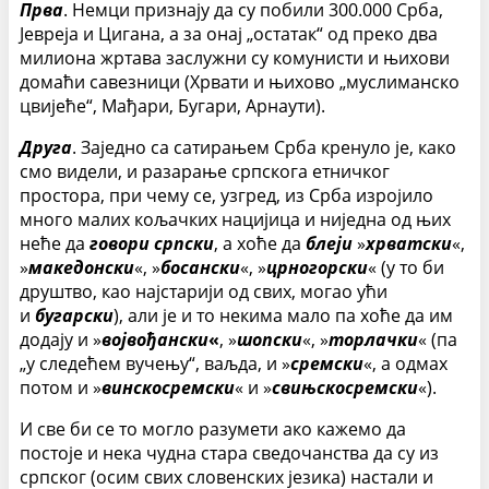
Прва
. Немци признају да су побили 300.000 Срба,
Јевреја и Цигана, а за онај „остатак“ од преко два
милиона жртава заслужни су комунисти и њихови
домаћи савезници (Хрвати и њихово „муслиманско
цвијеће“, Мађари, Бугари, Арнаути).
Друга
. Заједно са сатирањем Срба кренуло је, како
смо видели, и разарање српскога етничког
простора, при чему се, узгред, из Срба изројило
много малих кољачких нацијица и ниједна од њих
неће да
говори
српски
, а хоће да
блеји
»
хрватски
«,
»
македонски
«, »
босански
«, »
црногорски
« (у то би
друштво, као најстарији од свих, могао ући
и
бугарски
), али је и то некима мало па хоће да им
додају и »
војвођански
«
, »
шопски
«, »
торлачки
« (па
„у следећем вучењу“, ваљда, и »
сремски
«, а одмах
потом и »
винскосремски
« и »
свињскосремски
«).
И све би се то могло разумети ако кажемо да
постоје и нека чудна стара сведочанства да су из
српског (осим свих словенских језика) настали и