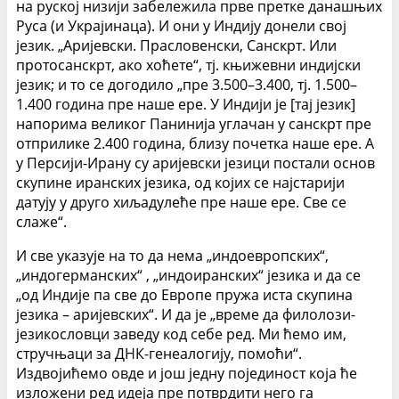
на руској низији забележила прве претке данашњих
Руса (и Украјинаца). И они у Индију донели свој
језик. „Аријевски. Прасловенски, Санскрт. Или
протосанскрт, ако хоћете“, тј. књижевни индијски
језик; и то се догодило „пре 3.500–3.400, тј. 1.500–
1.400 година пре наше ере. У Индији је [тај језик]
напорима великог Панинија углачан у санскрт пре
отприлике 2.400 година, близу почетка наше ере. А
у Персији-Ирану су аријевски језици постали основ
скупине иранских језика, од којих се најстарији
датују у друго хиљадулеће пре наше ере. Све се
слаже“.
И све указује на то да нема „индоевропских“,
„индогерманских“ , „индоиранских“ језика и да се
„од Индије па све до Европе пружа иста скупина
језика – аријевских“. И да је „време да филолози-
језикословци заведу код себе ред. Ми ћемо им,
стручњаци за ДНК-генеалогију, помоћи“.
Издвојићемо овде и још једну појединост која ће
изложени ред идеја пре потврдити него га