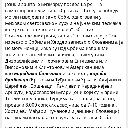
језик и зашто је Бизмарку последња реч на
самртној постељи била »Србија«… Такву су победу
могли извојевати само Срби, однеговани у
њиховом светосавском духу и на јуначким песмама
које је наш Гете толико волео“. Због тих
Гризендорфових речи, као и због оних које је Гете
изрекао о Србима и Хердер записао о Словенима, ја
не могу Немце, иако су над Србима извршили
толико незапамћених злочина, прикључити
Дизраелијевим и Черчиловим Енглезима или
Вилсоновим и Клинтоновим Американцима
као
народима-балегама
иза којих су
народи-
брабоњци
(Брозови и Туђманови Хрвати, Алијини и
Церићеви „Бошњаци“, Тачијеви и Харадинајеви
Арнаути, Радославови Бугари (они који су, у време
Топличког устанка, Турцима као робље, за злато,
продали 8.000 српских девојчица од 7–10 година),
Хортијеви Мађари, Кучанови и Јаншини Словенци)
наступали као кољачка руља за сатирање Срба.