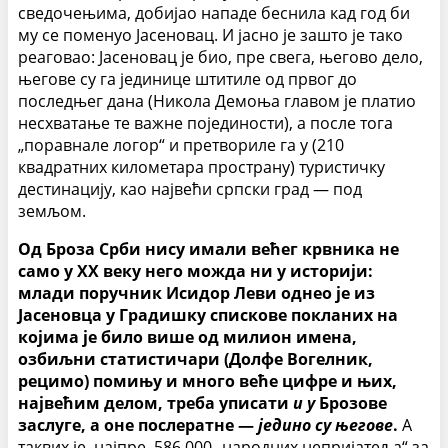
сведочењима, добијао нападе беснила кад год би
му се поменуо Јасеновац. И јасно је зашто је тако
реаговао: Јасеновац је био, пре свега, његово дело,
његове су га јединице штитиле од првог до
последњег дана (Никола Демоња главом је платио
несхватање те важне појединости), а после тога
„поравнале логор“ и претвориле га у (210
квадратних километара пространу) туристичку
дестинацију, као највећи српски град — под
земљом.
Од Броза Срби нису имали већег крвника не
само у ХХ веку него можда ни у историји:
млади поручник Исидор Леви однео је из
Јасеновца у Градишку спискове покланих на
којима је било више од милион имена,
озбиљни статистичари (Долфе Вогелник,
рецимо) помињу и много веће цифре и њих,
највећим делом, треба уписати
и у
Брозове
заслуге, а оне послератне —
једино су његове
.
А
таквих је, најпре, 586.000 „народних непријатеља“ за