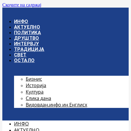
Скочите на садржај
ИНФО
АКТУЕЛНО
ПОЛИТИКА
ДРУШТВО
ИНТЕРВЈУ
ТРАДИЦИЈА
СВЕТ
ОСТАЛО
Бизнис
Историја
Култура
Слика дана
Видовдан.инфо ин Енглисх
ИНФО
АКТУЕЛНО