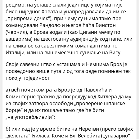
рецимо, на усташе слали јединице у којима није
било ниједног Хрвата и унапред јављали да им се
„припреми дочек“), при чему су њима тамо пре
командовали Рандолф и његов ћаћа Винстон
(Черчил), а Броза водали (као Цигани мечку по
вашарима) на шестосатну аудијенцију код папе, или
на сликање са савезничким командантима по
Италији, или на вишемесечно сунчање на Вису.
Своје савезништво с усташама и Немцима Броз је
посведочио више пута и од тога овде помињем тек
покоју појединост:
а) већ почетком рата Броз је од Павелића и
Коминтерне тражио да посредују код Хитлера да му
из својих затвора ослободи „проверене шпанске
борце“ и да их пошаље тамо где ће бити
„најупотребљивији“;
б) или кад је у време битке на Неретви (преко својих
„делегата“ Ђиласа, Коче и Вл. Велебита) „упазарио“