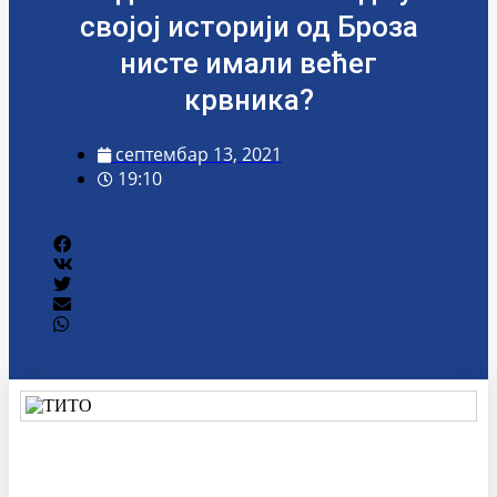
својој историји од Броза
нисте имали већег
крвника?
септембар 13, 2021
19:10