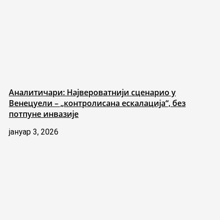
Аналитичари: Највероватнији сценарио у
Венецуели – „контролисана ескалација“, без
потпуне инвазије
јануар 3, 2026