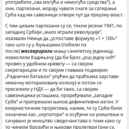
употребити „сва могућа и немогућа средства“), а
они, партизани, морају чувати снаге за сатирање
Срба кад им савезници отворе пут да преузму власт.
С тим циљем партизани су се, током јесени 1941, по
западној Србији „мало играли револуције“,
изазвали Немце да „успоставе формулу »1 = 100«“
тако што су у Љуљацима (побили па
после)
масакрирали
мању санитетску јединицу,
измислили Кадињачу (да би Броз „још једну ноћ“
провео у удобном кревету — са својом
секретарицом и то својим главама подмирио
„Раднички батаљон“ упућен да праћкама заустави
немачку моторизовану колону) и потом се
преселили у НДХ — да би тамо, са својим
савезницима-усташама, проређивали „западне
Србе“ и припремали њихов дефинитивни изгон. У
комунистичким пројектима, наиме, ти су Срби били
означени као „окупатори“ и осуђени на уништење и
сачувано је мноштво сведочанстава о томе како су
то чинили брозићи и њихови пролетери (они су,