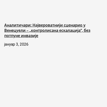
Аналитичари: Највероватнији сценарио у
Венецуели – „контролисана ескалација“, без
потпуне инвазије
јануар 3, 2026