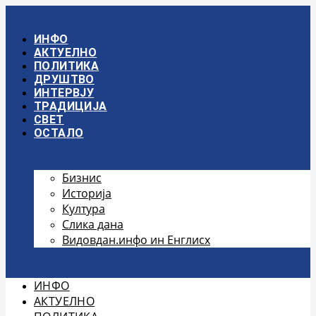
Скочите
на
садржај
ИНФО
АКТУЕЛНО
ПОЛИТИКА
ДРУШТВО
ИНТЕРВЈУ
ТРАДИЦИЈА
СВЕТ
ОСТАЛО
Бизнис
Историја
Култура
Слика дана
Видовдан.инфо ин Енглисх
ИНФО
АКТУЕЛНО