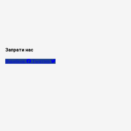
Запрати нас
Фацебоок
Тwиттер