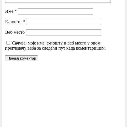
Име
*
Е-пошта
*
Веб место
Сачувај моје име, е-пошту и веб место у овом
прегледачу веба за следећи пут када коментаришем.