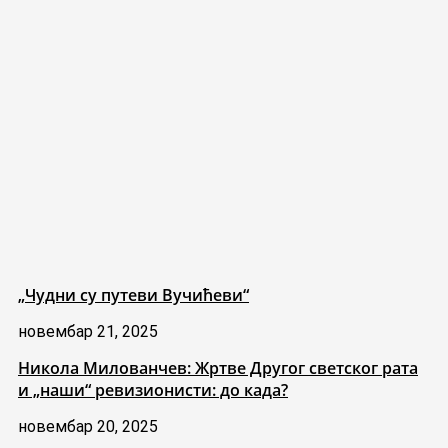
„Чудни су путеви Вучићеви“
новембар 21, 2025
Никола Милованчев: Жртве Другог светског рата
и „наши“ ревизионисти: до када?
новембар 20, 2025