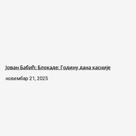
Јован Бабић: Блокаде: Годину дана касније
новембар 21, 2025