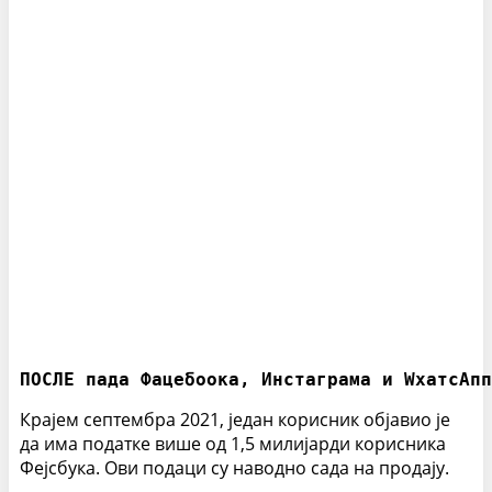
ПОСЛЕ пада Фацебоока, Инстаграма и WхатсАпп
Крајем септембра 2021, један корисник објавио је
да има податке више од 1,5 милијарди корисника
Фејсбука. Ови подаци су наводно сада на продају.