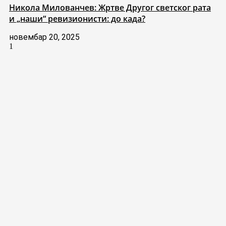
Никола Милованчев: Жртве Другог светског рата
и „наши“ ревизионисти: до када?
новембар 20, 2025