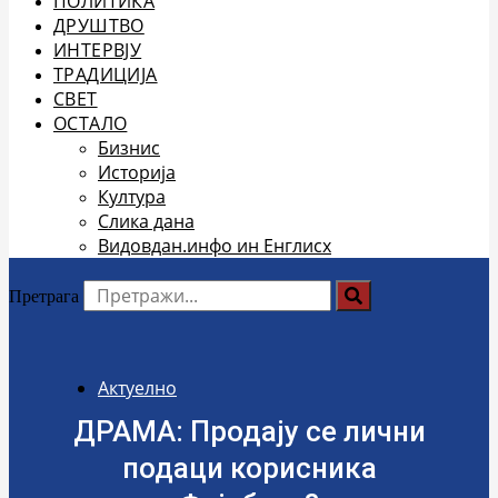
ПОЛИТИКА
ДРУШТВО
ИНТЕРВЈУ
ТРАДИЦИЈА
СВЕТ
ОСТАЛО
Бизнис
Историја
Култура
Слика дана
Видовдан.инфо ин Енглисх
Претрага
Актуелно
ДРАМА: Продају се лични
подаци корисника