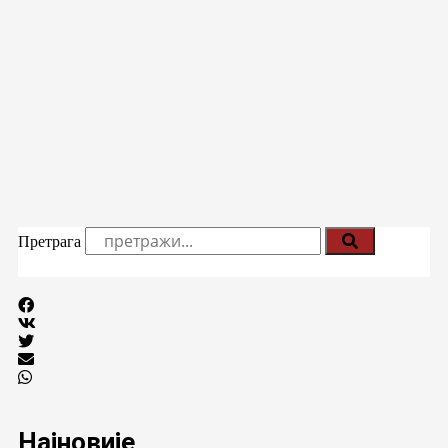
Претрага
Најновије