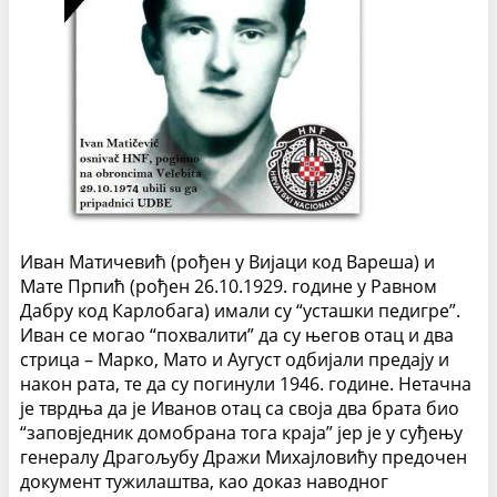
Иван Матичевић (рођен у Вијаци код Вареша) и
Мате Прпић (рођен 26.10.1929. године у Равном
Дабру код Карлобага) имали су “усташки педигре”.
Иван се могао “похвалити” да су његов отац и два
стрица – Марко, Мато и Аугуст одбијали предају и
након рата, те да су погинули 1946. године. Нетачна
је тврдња да је Иванов отац са своја два брата био
“заповједник домобрана тога краја” јер је у суђењу
генералу Драгољубу Дражи Михајловићу предочен
документ тужилаштва, као доказ наводног