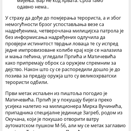
мијења. Бар не код Хрвата. Срба тамо
одавно нема..
У страху да дође до помјерања терориста, а и због
немогућности брзог успостављања везе са
надређенима, четверочлана милицијска патрола је
без информисања надређених одлучила да
провјери истинитост тврдњи ловаца те су испред
једне импровизоване колибе крај које се налазила
и мања пећина, угледали Прпића и Матичевића
како припремају оброк са оружјем спремним за
дејство. Након што су се распоредили дошло је до
позива за предају оружја што су великохрватски
терористи одбили.
Први метак испаљен из пиштоља погодио је
Матичевића. Прпић је у покушају бијега преко
усијека налетио на милиционера Мирка Вучинића,
припадника специјалне јединице Загреб, родом из
Окучана, који је покушао отворити ватру
аутоматском пушком М-56, али му се метак заглавио