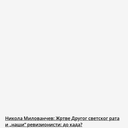
Никола Милованчев: Жртве Другог светског рата
и „наши“ ревизионисти: до када?