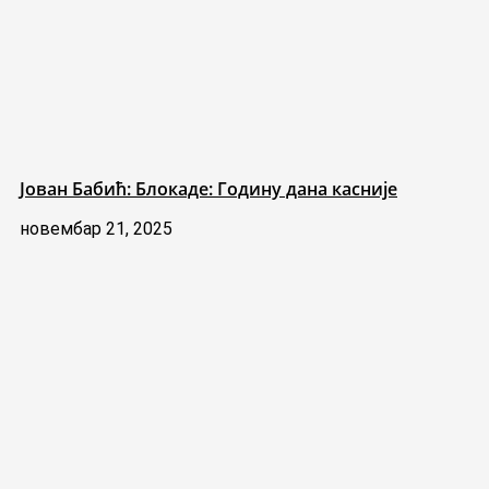
Јован Бабић: Блокаде: Годину дана касније
новембар 21, 2025