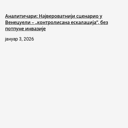
Аналитичари: Највероватнији сценарио у
Венецуели – „контролисана ескалација“, без
потпуне инвазије
јануар 3, 2026