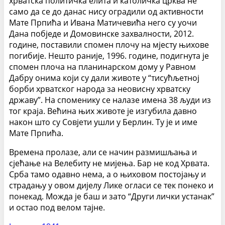
хрватска политичка елита и католичка црква не
само да се до данас нису оградили од активности
Мате Прпића и Ивана Матичевића него су уочи
Дана побједе и Домовинске захвалности, 2012.
године, поставили спомен плочу на мјесту њихове
погибије. Нешто раније, 1996. године, подигнута је
спомен плоча на планинарском дому у Равном
Дабру онима који су дали животе у “тисућљетној
борби хрватског народа за неовисну хрватску
државу”. На споменику се налазе имена 38 људи из
тог краја. Већина њих животе је изгубила давно
након што су Совјети ушли у Берлин. Ту је и име
Мате Прпића.
Времена пролазе, али се начин размишљања и
сјећање на Велебиту не мијења. Бар не код Хрвата.
Срба тамо одавно нема, а о њиховом постојању и
страдању у овом дијелу Лике огласи се тек понеко и
понекад. Можда је баш и зато “Други лички устанак”
и остао под велом тајне.