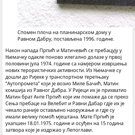
Спомен плоча на планинарском дому у
Равном Дабру, постављена 1996. године.
Након напада Прпић и Матичевић се пребацују у
Њемачку одакле поново илегално долазе у првој
половини јула 1974. године са намјером извршења
нових терористичких активности. Из Њемачке су
дошли до Ријеке у транспортном теретњаку
“Аутопромета” који је возио Миле Бачић, Матин
комшија из Равног Дабра. У Ријеци их је прихватио
Матин брат Анте Прпић који им помаже да се преко
Сења пребаце на Велебит и Равни Дабар гдје их је
чекало раније остављено наоружање и гдје су
имали велику помоћ мјештана. Мате Прпић је
ухапшен 18.01.1975. године и осуђен на 15 година
затвора које је издржао у Лепоглави.