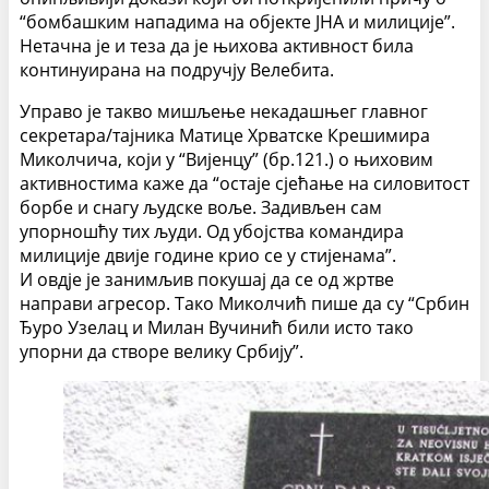
“бомбашким нападима на објекте ЈНА и милиције”.
Нетачна је и теза да је њихова активност била
континуирана на подручју Велебита.
Управо је такво мишљење некадашњег главног
секретара/тајника Матице Хрватске Крешимира
Миколчича, који у “Вијенцу” (бр.121.) о њиховим
активностима каже да “остаје сјећање на силовитост
борбе и снагу људске воље. Задивљен сам
упорношћу тих људи. Од убојства командира
милиције двије године крио се у стијенама”.
И овдје је занимљив покушај да се од жртве
направи агресор. Тако Миколчић пише да су “Србин
Ђуро Узелац и Милан Вучинић били исто тако
упорни да створе велику Србију”.