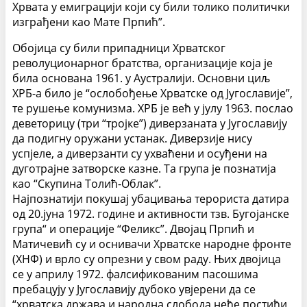
Хрвата у емиграцији који су били толико политички
изграђени као Мате Прпић”.
Обојица су били припадници Хрватског
револуционарног братства, организације која је
била основана 1961. у Аустралији. Основни циљ
ХРБ-а било је “ослобођење Хрватске од Југославије”,
те рушење комунизма. ХРБ је већ у јулу 1963. послао
деветорицу (три “тројке”) диверзаната у Југославију
да подигну оружани устанак. Диверзије нису
успјеле, а диверзанти су ухваћени и осуђени на
дуготрајне затворске казне. Та група је познатија
као “Скупина Толић-Облак”.
Најпознатији покушај убацивања терориста датира
од 20.јуна 1972. године и активности тзв. Бугојанске
група“ и операције “Феликс”. Двојац Прпић и
Матичевић су и оснивачи Хрватске народне фронте
(ХНФ) и врло су опрезни у свом раду. Њих двојица
се у априлу 1972. фалсификованим пасошима
пребацују у Југославију дубоко увјерени да се
“хрватска држава и народна слобода неће постићи