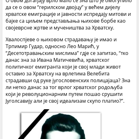
О овом догађају врло мало се зна што је омогућило
да се о овом “герилском двојцу” у већем дијелу
хрватске емиграције и јавности испредају митови и
бајке са циљем представљања њихове борбе као
својеврсне жртве и мучеништва за Хрватску.
Хвалоспјеве о њиховом страдавању је имао и
Трпимир Гудар, односно Лео Марић, у
“Десетотравањским мислима” гдје се запитао, “тко
данас зна за Ивана Матичевића, хрватског
политичког емигранта који је свој млади живот
оставио за Хрватску на врлетима Велебита
страдавши од руке југословенских полицајаца? Зна
ли нетко данас за тог врлог хрватског родољуба
који је револуционарним путем пошао срушити
Југолсавију али је свој идеализам скупо платио?”.