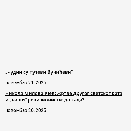
„Чудни су путеви Вучићеви“
новембар 21, 2025
Никола Милованчев: Жртве Другог светског рата
и „наши“ ревизионисти: до када?
новембар 20, 2025