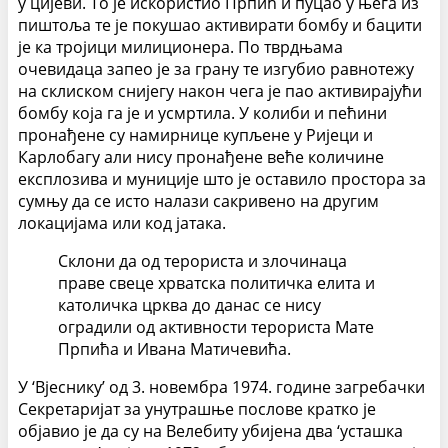
у цијеви. То је искористио Прпић и пуцао у њега из
пиштоља те је покушао активирати бомбу и бацити
је ка тројици милиционера. По тврдњама
очевидаца запео је за грану те изгубио равнотежу
на склиском снијегу након чега је пао активирајући
бомбу која га је и усмртила. У колиби и пећини
пронађене су намирнице купљене у Ријеци и
Карлобагу али нису пронађене веће количине
експлозива и муниције што је оставило простора за
сумњу да се исто налази сакривено на другим
локацијама или код јатака.
Склони да од терориста и злочинаца
праве свеце хрватска политичка елита и
католичка црква до данас се нису
оградили од активности терориста Мате
Прпића и Ивана Матичевића.
У ‘Вјеснику’ од 3. новембра 1974. године загребачки
Секретаријат за унутрашње послове кратко је
објавио је да су на Велебиту убијена два ‘усташка