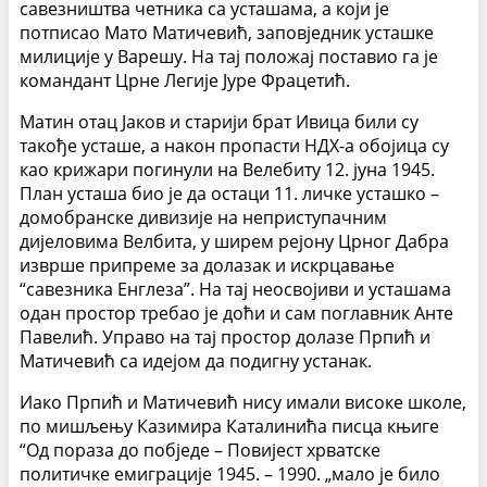
савезништва четника са усташама, а који је
потписао Мато Матичевић, заповједник усташке
милиције у Варешу. На тај положај поставио га је
командант Црне Легије Јуре Фрацетић.
Матин отац Јаков и старији брат Ивица били су
такође усташе, а након пропасти НДХ-а обојица су
као крижари погинули на Велебиту 12. јуна 1945.
План усташа био је да остаци 11. личке усташко –
домобранске дивизије на неприступачним
дијеловима Велбита, у ширем рејону Црног Дабра
изврше припреме за долазак и искрцавање
“савезника Енглеза”. На тај неосвојиви и усташама
одан простор требао је доћи и сам поглавник Анте
Павелић. Управо на тај простор долазе Прпић и
Матичевић са идејом да подигну устанак.
Иако Прпић и Матичевић нису имали високе школе,
по мишљењу Казимира Каталинића писца књиге
“Од пораза до побједе – Повијест хрватске
политичке емиграције 1945. – 1990. „мало је било