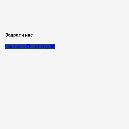
Запрати нас
Фацебоок
Тwиттер