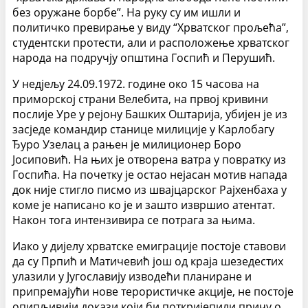
без оружане борбе”. На руку су им ишли и
политичко превирање у виду “Хрватског прољећа”,
студентски протести, али и расположење хрватског
народа на подручју општина Госпић и Перушић.
У недјељу 24.09.1972. године око 15 часова на
приморској страни Велебита, на првој кривини
послије Уре у рејону Башких Оштарија, убијен је из
засједе командир станице милиције у Карлобагу
Ђуро Узелац а рањен је милиционер Боро
Јосиповић. На њих је отворена ватра у повратку из
Госпића. На почетку је остао нејасан мотив напада
док није стигло писмо из швајцарског Рајхенбаха у
коме је написано ко је и зашто извршио атентат.
Након тога интензивира се потрага за њима.
Иако у дијелу хрватске емиграције постоје ставови
да су Прпић и Матичевић још од краја шезедестих
улазили у Југославију изводећи планиране и
припремајући нове терористичке акције, не постоје
опипљивији докази који би поткријепили причу о