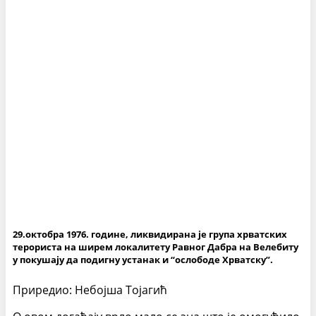
29.октобра 1976. године, ликвидирана је група хрватских
терориста на ширем локалитету Равног Дабра на Велебиту
у покушају да подигну устанак и “ослободе Хрватску”.
Приредио: Небојша Тојагић