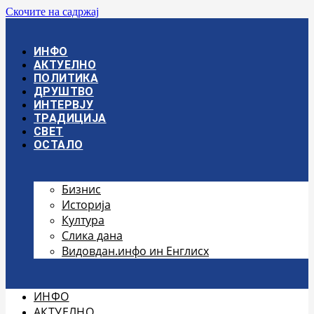
Скочите на садржај
ИНФО
АКТУЕЛНО
ПОЛИТИКА
ДРУШТВО
ИНТЕРВЈУ
ТРАДИЦИЈА
СВЕТ
ОСТАЛО
Бизнис
Историја
Култура
Слика дана
Видовдан.инфо ин Енглисх
ИНФО
АКТУЕЛНО