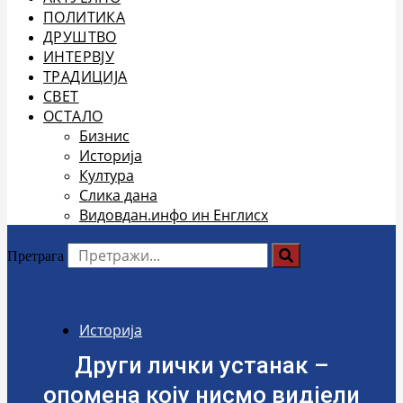
ПОЛИТИКА
ДРУШТВО
ИНТЕРВЈУ
ТРАДИЦИЈА
СВЕТ
ОСТАЛО
Бизнис
Историја
Култура
Слика дана
Видовдан.инфо ин Енглисх
Претрага
Историја
Други лички устанак –
опомена коју нисмо видјели