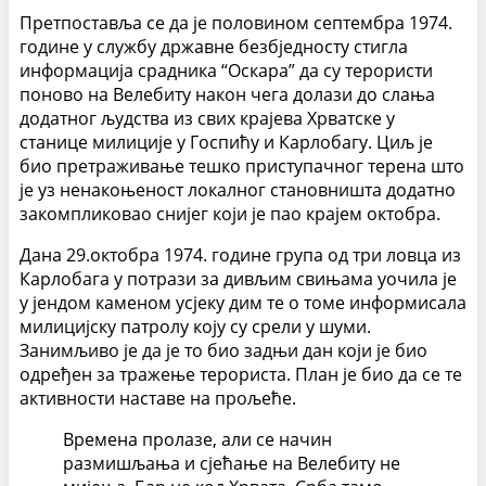
Претпоставља се да је половином септембра 1974.
године у службу државне безбједносту стигла
информација срадника “Оскара” да су терористи
поново на Велебиту након чега долази до слања
додатног људства из свих крајева Хрватске у
станице милиције у Госпићу и Карлобагу. Циљ је
био претраживање тешко приступачног терена што
је уз ненакоњеност локалног становништа додатно
закомпликовао снијег који је пао крајем октобра.
Дана 29.октобра 1974. године група од три ловца из
Карлобага у потрази за дивљим свињама уочила је
у јендом каменом усјеку дим те о томе информисала
милицијску патролу коју су срели у шуми.
Занимљиво је да је то био задњи дан који је био
одређен за тражење терориста. План је био да се те
активности наставе на прољеће.
Времена пролазе, али се начин
размишљања и сјећање на Велебиту не