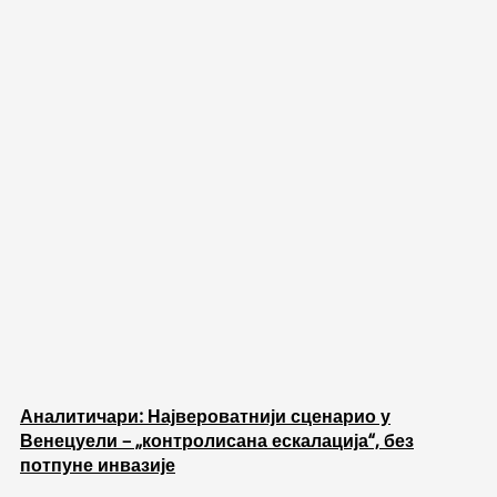
Аналитичари: Највероватнији сценарио у
Венецуели – „контролисана ескалација“, без
потпуне инвазије