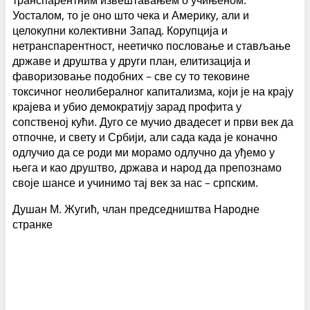
транспарентним извештавањем о учињеном.
Уосталом, то је оно што чека и Америку, али и
целокупни колективни Запад. Корупција и
нетранспарентност, неетичко пословање и стављање
државе и друштва у други план, елитизација и
фаворизовање подобних – све су то тековине
токсичног неолибералног капитализма, који је на крају
крајева и убио демократију зарад профита у
сопственој кући. Дуго се мучио двадесет и први век да
отпочне, и свету и Србији, али сада када је коначно
одлучио да се роди ми морамо одлучно да уђемо у
њега и као друштво, држава и народ да препознамо
своје шансе и учинимо тај век за нас – српским.
Душан М. Жугић, члан председништва Народне
странке