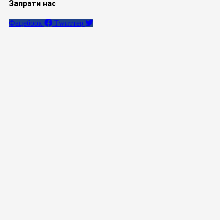
Запрати нас
Фацебоок
Тwиттер