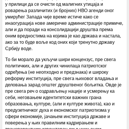
у прилици да се очисти од малигних утицаја и
роварења различитих (и бројних) НВО агенди оног
умирућег Запада чије време истиче како се
инаогурација нове америчке администрације примиче,
али и да поради на консолидацији друштва према
оним вредностима на којима је као држава и настала,
ако за то буде воље код оних који тренутно државу
Србију воде.
То би морало да укључи шири концензус, пре свега
политичких, али и других чинилаца патриотског
одређења (не неопходно и предзнака) и широку
реформу институција, пре свега њиховог владања и
деловања зарад општег друштвеног бољитка. Овде је
пре свега реч о оздрављењу нације и усмерењу ка
себи, неговањем идентитетски важних грана
образовања, културе, (али и културе живота), као и
предузетничког духа и економског патриотизма у
сфери економије, јачањем институција државе и
поверења у њих правилним кадрирањем и