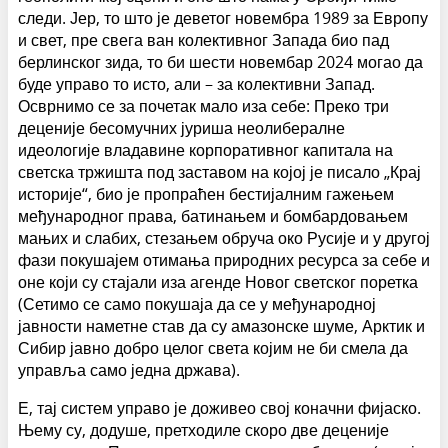
следи. Јер, то што је деветог новембра 1989 за Европу
и свет, пре свега ван колективног Запада био пад
берлинског зида, то би шести новембар 2024 могао да
буде управо то исто, али – за колективни Запад.
Осврнимо се за почетак мало иза себе: Преко три
деценије бесомучних јуриша неолибералне
идеологије владавине корпоративног капитала на
светска тржишта под заставом на којој је писало „Крај
историје“, био је пропраћен бестијалним гажењем
међународног права, батинањем и бомбардовањем
мањих и слабих, стезањем обруча око Русије и у другој
фази покушајем отимања природних ресурса за себе и
оне који су стајали иза агенде Новог светског поретка
(Сетимо се само покушаја да се у међународној
јавности наметне став да су амазонске шуме, Арктик и
Сибир јавно добро целог света којим не би смела да
управља само једна држава).
Е, тај систем управо је доживео свој коначни фијаско.
Њему су, додуше, претходиле скоро две деценије