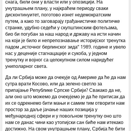
снага, били они у власти или у опозицији. На
унутрашњем плану, у најкраћем периоду сваки
дисконтинуитет, поготово изнет недемократским
путем, а како то заговарају грађанистичке политичке
странке, удубно седећи у скупштинским фотељама,
био би погубан за наш народ и државу на исти начин
на који је било и непрепознавање историјског тренутка
падом „источног берлинског зида“ 1989. године и увело
нас у деценије стагнацације и сукоба, у једном
тренутку и војног са целокупном силом наридућег
униполарног света.
Да ли Србија може да очекује од Америке да ће да нам
сутра врати Косово, или да зелено светло за
припајање Републике Српске Србији? Свакако да не,
али оно што можемо да очекујемо је да ће притисак да
их се одрекнемо бити мањи и самим тим отворити нам
простор за даље јачање наших позиција у
међународној сфери и у повољном тренутку оно што
нам се данас чини као утопијски сан биће нам итекако
достижно. На свом унутрашњем плану, Србија ће бити