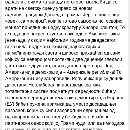
одрасли с очима ка западу поготово, могла би да се
врати на светску сцену управо са новом
администрацијом Доналда Трампа. Јер, то више није
човек „са мисијом“, који је готово самостално, освојио
мандат победивши бедну креатуру Хилари Клинтон; То
је сада цео покрет, окупљен око идеје Америке каква
је некада, у својим најбољим годинама двадесетог
века била, подржан неким од најбогатијих и
најмоћнијих људи света и широко прихваћен од свих
који су са неверицом протеклих две деценије гледали
у шта им се друштво, али и држава претвара. Јер,
Америка није демократија – Америка је република! То
Американци нису заборавили. Републиканци су дошли
да остану. Неолиберални пост демократски,
тоталитарни систем подметнутих вредности биће у
наредном периоду систематски демонтиран, а Европи
(ЕУ) биће пружена прилика да, уместо досадашњег
вазалног, којим су били задовољни одрицањем од
одговорности за сопствену безбедност, изабере
партнерски однос који јој Трамп нуди, или да имлодира
на начин на који је то данас готово немогуће