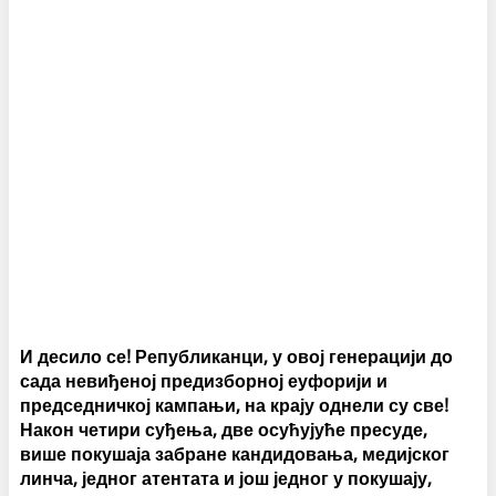
И десило се! Републиканци, у овој генерацији до
сада невиђеној предизборној еуфорији и
председничкој кампањи, на крају однели су све!
Након четири суђења, две осућујуће пресуде,
више покушаја забране кандидовања, медијског
линча, једног атентата и још једног у покушају,