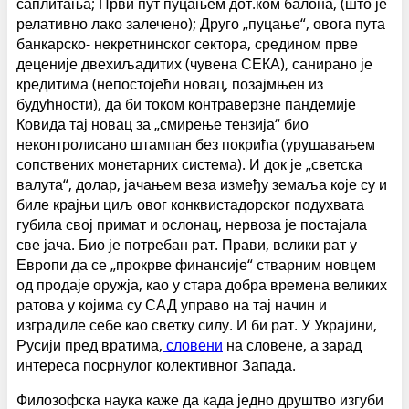
саплитања; Први пут пуцањем дот.ком балона, (што је
релативно лако залечено); Друго „пуцање“, овога пута
банкарско- некретнинског сектора, средином прве
деценије двехиљадитих (чувена СЕКА), санирано је
кредитима (непостојећи новац, позајмњен из
будућности), да би током контраверзне пандемије
Ковида тај новац за „смирење тензија“ био
неконтролисано штампан без покрића (урушавањем
сопствених монетарних система). И док је „светска
валута“, долар, јачањем веза између земаља које су и
биле крајњи циљ овог конквистадорског подухвата
губила свој примат и ослонац, нервоза је постајала
све јача. Био је потребан рат. Прави, велики рат у
Европи да се „прокрве финансије“ стварним новцем
од продаје оружја, као у стара добра времена великих
ратова у којима су САД управо на тај начин и
изградиле себе као светку силу. И би рат. У Украјини,
Русији пред вратима,
словени
на словене, а зарад
интереса посрнулог колективног Запада.
Филозофска наука каже да када једно друштво изгуби