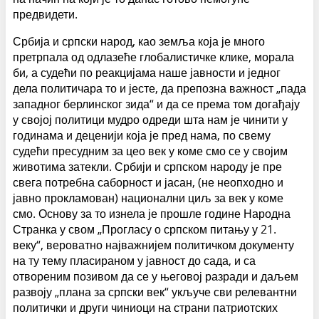
предвидети.
Србија и српски народ, као земља која је много
претрпала од одлазеће глобалистичке клике, морала
би, а судећи по реакцијама наше јавности и једног
дела политичара то и јесте, да препозна важност „пада
западног берлинског зида“ и да се према том догађају
у својој политици мудро одреди шта нам је чинити у
годинама и деценији која је пред нама, по свему
судећи пресудним за цео век у коме смо се у својим
животима затекли. Србији и српском народу је пре
свега потребна саборност и јасан, (не неопходно и
јавно прокламован) национални циљ за век у коме
смо. Основу за то изнела је прошле године Народна
Странка у свом „Прогласу о српском питању у 21.
веку“, вероватно најважнијем политичком документу
на ту тему пласираном у јавност до сада, и са
отвореним позивом да се у његовој разради и даљем
развоју „плана за српски век“ укључе сви релевантни
политички и други чиниоци на страни патриотских