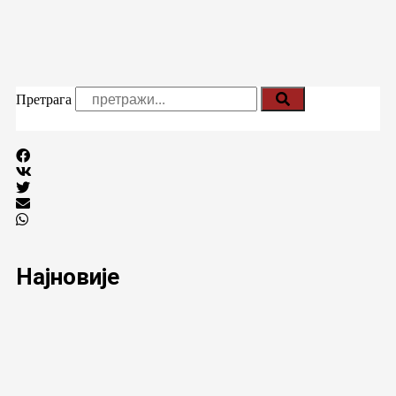
Претрага
Најновије