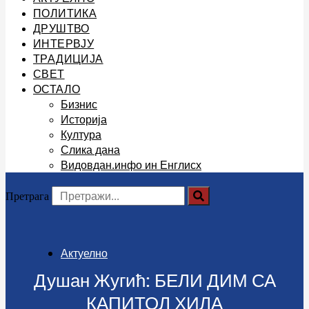
ПОЛИТИКА
ДРУШТВО
ИНТЕРВЈУ
ТРАДИЦИЈА
СВЕТ
ОСТАЛО
Бизнис
Историја
Култура
Слика дана
Видовдан.инфо ин Енглисх
Претрага
Актуелно
Душан Жугић: БЕЛИ ДИМ СА
КАПИТОЛ ХИЛА