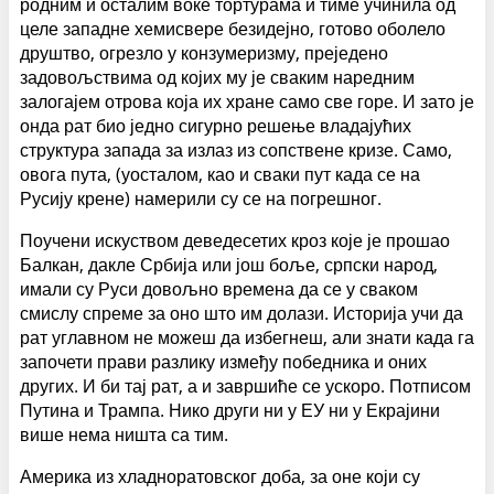
родним и осталим воке тортурама и тиме учинила од
целе западне хемисвере безидејно, готово оболело
друштво, огрезло у конзумеризму, преједено
задовољствима од којих му је сваким наредним
залогајем отрова која их хране само све горе. И зато је
онда рат био једно сигурно решење владајућих
структура запада за излаз из сопствене кризе. Само,
овога пута, (уосталом, као и сваки пут када се на
Русију крене) намерили су се на погрешног.
Поучени искуством деведесетих кроз које је прошао
Балкан, дакле Србија или још боље, српски народ,
имали су Руси довољно времена да се у сваком
смислу спреме за оно што им долази. Историја учи да
рат углавном не можеш да избегнеш, али знати када га
започети прави разлику између победника и оних
других. И би тај рат, а и завршиће се ускоро. Потписом
Путина и Трампа. Нико други ни у ЕУ ни у Екрајини
више нема ништа са тим.
Америка из хладноратовског доба, за оне који су