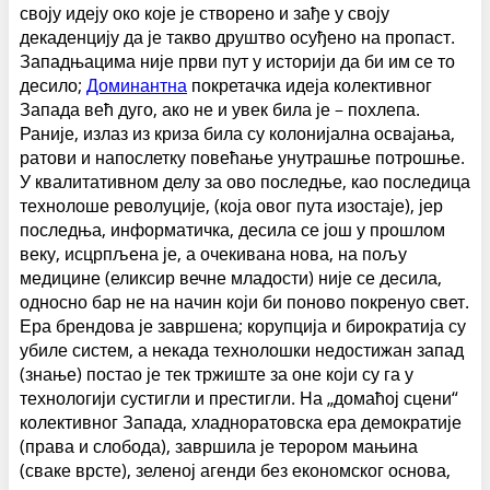
своју идеју око које је створено и зађе у своју
декаденцију да је такво друштво осуђено на пропаст.
Западњацима није први пут у историји да би им се то
десило;
Доминантна
покретачка идеја колективног
Запада већ дуго, ако не и увек била је – похлепа.
Раније, излаз из криза била су колонијална освајања,
ратови и напослетку повећање унутрашње потрошње.
У квалитативном делу за ово последње, као последица
технолоше револуције, (која овог пута изостаје), јер
последња, информатичка, десила се још у прошлом
веку, исцрпљена је, а очекивана нова, на пољу
медицине (еликсир вечне младости) није се десила,
односно бар не на начин који би поново покренуо свет.
Ера брендова је завршена; корупција и бирократија су
убиле систем, а некада технолошки недостижан запад
(знање) постао је тек тржиште за оне који су га у
технологији сустигли и престигли. На „домаћој сцени“
колективног Запада, хладноратовска ера демократије
(права и слобода), завршила је терором мањина
(сваке врсте), зеленој агенди без економског основа,