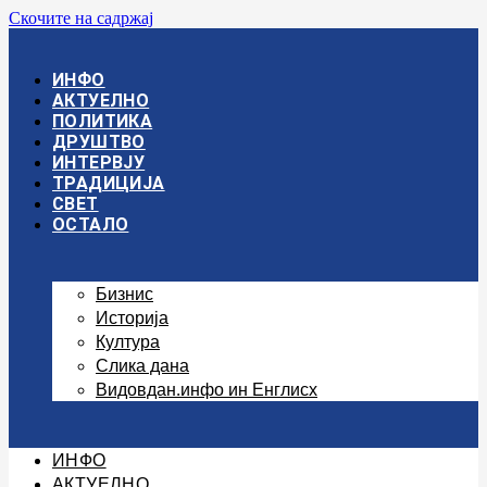
Скочите на садржај
ИНФО
АКТУЕЛНО
ПОЛИТИКА
ДРУШТВО
ИНТЕРВЈУ
ТРАДИЦИЈА
СВЕТ
ОСТАЛО
Бизнис
Историја
Култура
Слика дана
Видовдан.инфо ин Енглисх
ИНФО
АКТУЕЛНО