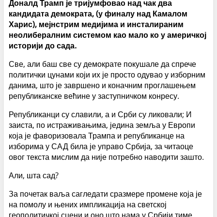
Доналд Трамп је тријумфовао над чак два
кандидата демократа, (у финалу над Камалом
Харис), мејнстрим медијима и инсталираним
неолибералним системом као мало ко у америчкој
историји до сада.
Све, али баш све су демократе покушале да спрече
политички цунами који их је просто одувао у изборним
данима, што је завршено и коначним проглашењем
републиканске већине у заступничком конресу.
Републиканци су славили, а и Срби су ликовали; И
заиста, по истраживањима, једина земља у Европи
која је фаворизовала Трампа и републиканце на
изборима у САД била је управо Србија, за читаоце
овог текста мислим да није потребно наводити зашто.
Али, шта сад?
За почетак ваља сагледати сразмере промене која је
на помолу и њених импликација на светској
геополитичкој сцени и оно што нама у Србији тиме