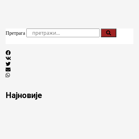
Претрага
Најновије