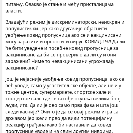
питању. Овакво је стање и међу присталицама
власти.
Владајући режим је дискриминаторски, неискрен и
популистички. Јер како другачије објаснити
увођење ковид пропусница ако се и вакцинисани
могу заразити и преносити вирус КОВИД-19?! Да ли
ће бити уведене и посебне ковид пропуснице за
вакцинисане да би се проверило да ли су и они
заражени? Чиме то невакцинисани угрожавају
вакцинисане?
Још је нејасније увођење ковид пропусница, ако се
већ уводе, само у угоститељске објекте, али не и у
тржне центре, супермаркете, спортске хале и
концертне сале где се такође окупља велики број
људи, итд. Да ли је ово само прва фаза и шта још
следи касније? Очито је да се овај режим игра са
државом јер жели прво да види потенцијалну
реакцију грађана како би наставили да ковид
пропуснице уводе и на свим другим нивоима.