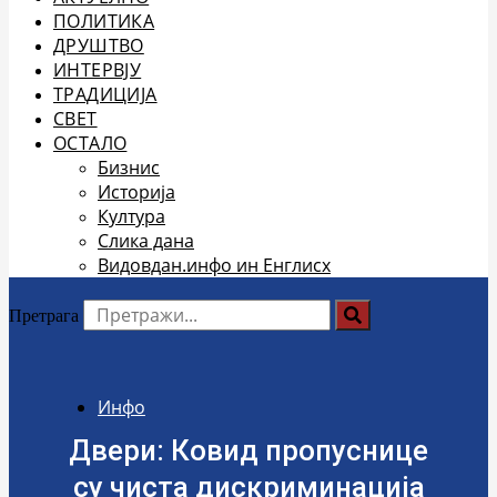
ПОЛИТИКА
ДРУШТВО
ИНТЕРВЈУ
ТРАДИЦИЈА
СВЕТ
ОСТАЛО
Бизнис
Историја
Култура
Слика дана
Видовдан.инфо ин Енглисх
Претрага
Инфо
Двери: Ковид пропуснице
су чиста дискриминација