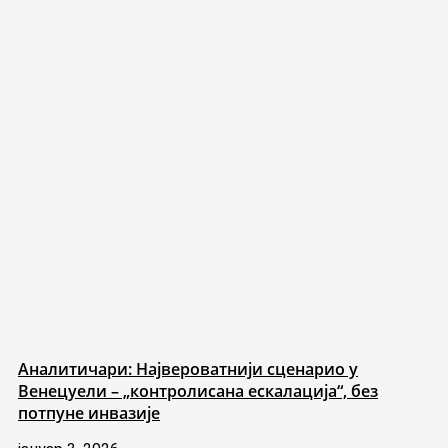
Аналитичари: Највероватнији сценарио у
Венецуели – „контролисана ескалација“, без
потпуне инвазије