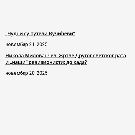
„Чудни су путеви Вучићеви“
новембар 21, 2025
Никола Милованчев: Жртве Другог светског рата
и „наши“ ревизионисти: до када?
новембар 20, 2025