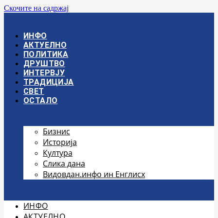
Скочите на садржај
ИНФО
АКТУЕЛНО
ПОЛИТИКА
ДРУШТВО
ИНТЕРВЈУ
ТРАДИЦИЈА
СВЕТ
ОСТАЛО
Бизнис
Историја
Култура
Слика дана
Видовдан.инфо ин Енглисх
ИНФО
АКТУЕЛНО