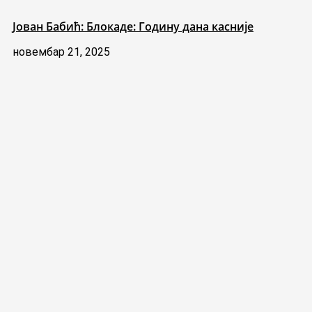
Јован Бабић: Блокаде: Годину дана касније
новембар 21, 2025