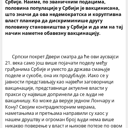
Србије. Наиме, по званичним подацима,
половина популације у Србији је вакцинисана,
што значи да ова недемократска и коруптивна
власт планира да дискриминише другу
половину становништва у Србији и да им на тај
начин наметне обавезну вакцинацију.
Српски покрет Двери сматра да ће ови аусвајси
21. века само још више појачати поделу међу
грађанима Србије и уместо да држава смањује
поделе и сукобе, она их продубљује. Иако се у
јавности представљају као највећи заговорници
вакцинације, представници актуелне власти у
пракси су највише допринели да се људи не
вакцинишу. Ко може да верује једном Лончару и
Кону? Својим контрадикторним мерама,
наметањима и претњама направили су хаос у
нашем друштву и огроман број људи нема више
никакво поверење у власт и њихове потезе по овом