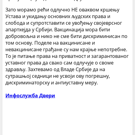
Зато морамо рећи одлучно НЕ оваквом кршењу
Устава и укидању основних људских права и
слобода и супротставити се увођењу својеврсног
апартхејда у Србији. Вакцинација мора бити
добровољна и нико не сме бити дискриминисан по
том основу. Поделе на вакцинисане и
невакцинисане грађане су нам крајње непотребне.
То је питање права на приватност и загарантованог
уставног права да свако сам одлучује о своме
здрављу. Захтевамо од Владе Србије да на
сутрашњој седници не усвоји ову погрешну,
дискриминаторску и антиуставну меру.
Инфослужба Двери