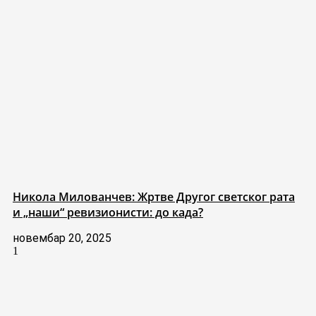
Никола Милованчев: Жртве Другог светског рата
и „наши“ ревизионисти: до када?
новембар 20, 2025