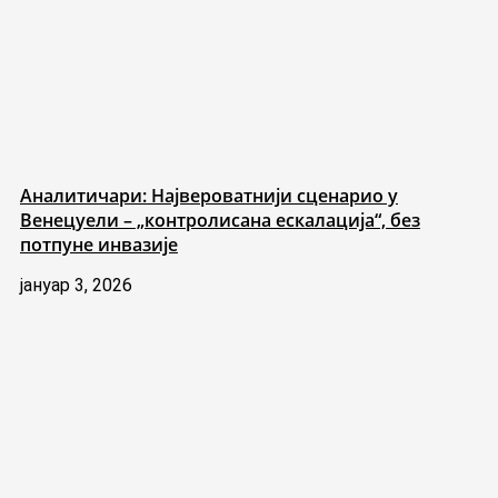
Аналитичари: Највероватнији сценарио у
Венецуели – „контролисана ескалација“, без
потпуне инвазије
јануар 3, 2026