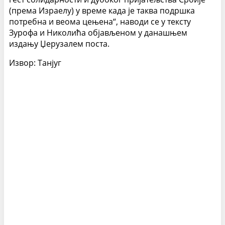
(према Израелу) у време када је таква подршка
потребна и веома цењена“, наводи се у тексту
Зурофа и Николића објављеном у данашњем
издању Џерузалем поста.
Извор: Танјуг