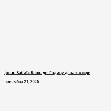
Јован Бабић: Блокаде: Годину дана касније
новембар 21, 2025