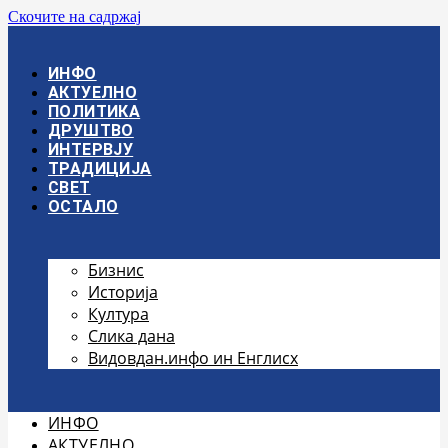
Скочите на садржај
ИНФО
АКТУЕЛНО
ПОЛИТИКА
ДРУШТВО
ИНТЕРВЈУ
ТРАДИЦИЈА
СВЕТ
ОСТАЛО
Бизнис
Историја
Култура
Слика дана
Видовдан.инфо ин Енглисх
ИНФО
АКТУЕЛНО