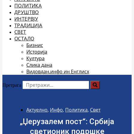
ПОЛИТИКА
ДРУШТВО
ИНТЕРВЈУ
ТРАДИЦИЈА
СВЕТ
ОСТАЛО
Бизнис
Историја
Култура
Слика дана
Видовдан.инфо ин Енглисх
Претрага
Актуелно
,
Инфо
,
Политика
,
Свет
„Џерузалем пост“: Србија
светионик подршке