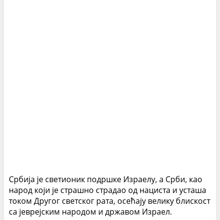
Србија је светионик подршке Израелу, а Срби, као
народ који је страшно страдао од нациста и усташа
током Другог светског рата, осећају велику блискост
са јеврејским народом и државом Израел.