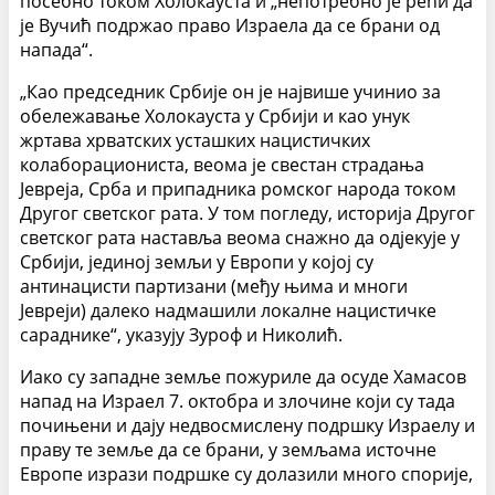
посебно током Холокауста и „непотребно је рећи да
је Вучић подржао право Израела да се брани од
напада“.
„Као председник Србије он је највише учинио за
обележавање Холокауста у Србији и као унук
жртава хрватских усташких нацистичких
колаборациониста, веома је свестан страдања
Јевреја, Срба и припадника ромског народа током
Другог светског рата. У том погледу, историја Другог
светског рата наставља веома снажно да одјекује у
Србији, јединој земљи у Европи у којој су
антинацисти партизани (међу њима и многи
Јевреји) далеко надмашили локалне нацистичке
сараднике“, указују Зуроф и Николић.
Иако су западне земље пожуриле да осуде Хамасов
напад на Израел 7. октобра и злочине који су тада
почињени и дају недвосмислену подршку Израелу и
праву те земље да се брани, у земљама источне
Европе изрази подршке су долазили много спорије,