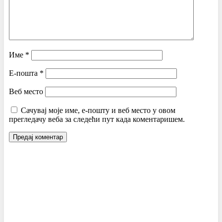
Име
*
Е-пошта
*
Веб место
Сачувај моје име, е-пошту и веб место у овом
прегледачу веба за следећи пут када коментаришем.