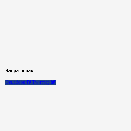
Запрати нас
Фацебоок
Тwиттер