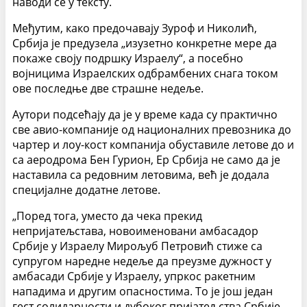
наводи се у тексту.
Међутим, како предочавају Зуроф и Николић,
Србија је предузела „изузетно конкретне мере да
покаже своју подршку Израелу“, а посебно
војницима Израелских одбрамбених снага током
ове последње две страшне недеље.
Аутори подсећају да је у време када су практично
све авио-компаније од националних превозника до
чартер и лоу-кост компанија обуставиле летове до и
са аеродрома Бен Гурион, Ер Србија не само да је
наставила са редовним летовима, већ је додала
специјалне додатне летове.
„Поред тога, уместо да чека прекид
непријатељстава, новоименовани амбасадор
Србије у Израелу Мирољуб Петровић стиже са
супругом наредне недеље да преузме дужност у
амбасади Србије у Израелу, упркос ракетним
нападима и другим опасностима. То је још један
гест солидарности и дубоког пријатељства Србије