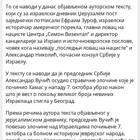
То се наводи у данас објављеном ауторском тексту,
који су за израелски дневник Џерузалем пост
заједнички потписали Ефраим Зуроф, израелски
историчар америчког порекла, главни ловац на
нацисте Центра „Симон Визентал“ и директор
канцеларије за Израел и источноевропске послове,
човек кога називају „последњи ловац на нацисте“ и
Александар Николић, почасни конзул Србије у
Израелу.
У тексту се наводи да је председник Србије
Александар Вучић осудио стравичне злочине које је
починио Хамас у нападу 7. октобра убрзо након
што је вест о покољу великог броја невиних
Израелаца стигла у Београд.
Према речима аутора текста објављеног у
јерусалимском дневнику, председник Вучић је
повезао злочине над Израелцима почињене 7.
октобра са болном историјом јеврејског народа,