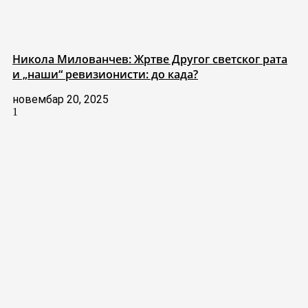
Никола Милованчев: Жртве Другог светског рата
и „наши“ ревизионисти: до када?
новембар 20, 2025