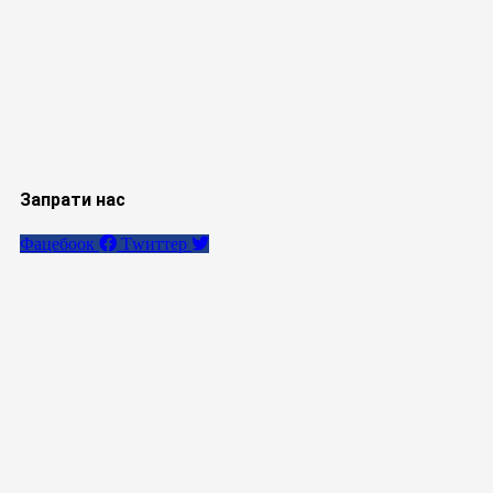
Запрати нас
Фацебоок
Тwиттер