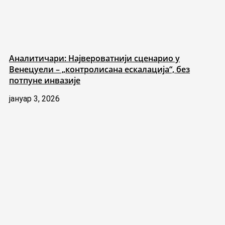
Аналитичари: Највероватнији сценарио у
Венецуели – „контролисана ескалација“, без
потпуне инвазије
јануар 3, 2026