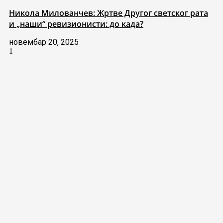
Никола Милованчев: Жртве Другог светског рата
и „наши“ ревизионисти: до када?
новембар 20, 2025