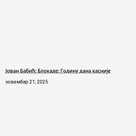
Јован Бабић: Блокаде: Годину дана касније
новембар 21, 2025