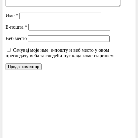
Име
*
Е-пошта
*
Веб место
Сачувај моје име, е-пошту и веб место у овом
прегледачу веба за следећи пут када коментаришем.