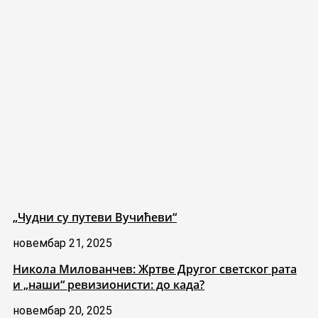
„Чудни су путеви Вучићеви“
новембар 21, 2025
Никола Милованчев: Жртве Другог светског рата
и „наши“ ревизионисти: до када?
новембар 20, 2025