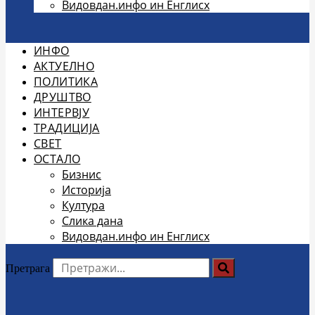
Видовдан.инфо ин Енглисх
ИНФО
АКТУЕЛНО
ПОЛИТИКА
ДРУШТВО
ИНТЕРВЈУ
ТРАДИЦИЈА
СВЕТ
ОСТАЛО
Бизнис
Историја
Култура
Слика дана
Видовдан.инфо ин Енглисх
Претрага