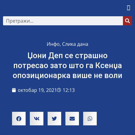
Инфо
,
Слика дана
Џони Деп се страшно
потресао зато што га Ксенџа
опозиционарка више не воли
октобар 19, 2021
12:13