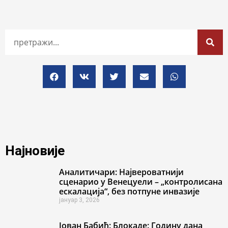
Најновије
Аналитичари: Највероватнији
сценарио у Венецуели – „контролисана
ескалација“, без потпуне инвазије
јануар 3, 2026
Јован Бабић: Блокаде: Годину дана