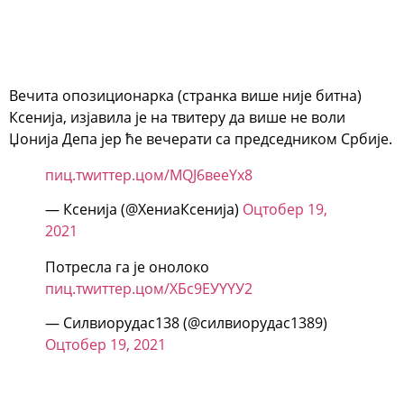
Вечита опозиционарка (странка више није битна)
Ксенија, изјавила је на твитеру да више не воли
Џонија Депа јер ће вечерати са председником Србије.
пиц.тwиттер.цом/МQЈ6вееYx8
— Ксенија (@XениаКсенија)
Оцтобер 19,
2021
Потресла га је онолоко
пиц.тwиттер.цом/XБс9ЕУYYУ2
— Силвиорудас138 (@силвиорудас1389)
Оцтобер 19, 2021