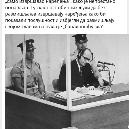
„само извршавао наређења“, како је непрестано
понављао. Ту склоност обичних људи да без
размишљања извршавају наређења како би
показали послушност и избјегли да размишљају
својом главом назвала је „баналношћу зла“.