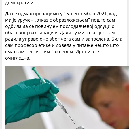
демократији.
Да се одмах пребацимо у 16. септембар 2021, кад
ми је уручен „отказ с образложењем“ пошто сам
одбила да се повинујем послодавчевој одлуци о
обавезној вакцинацији. Дали су ми отказ јер сам
радила управо оно због чега сам и запослена. Била
сам професор етике и довела у питање нешто што
сматрам неетичким захтјевом. Иронија је
очигледна.