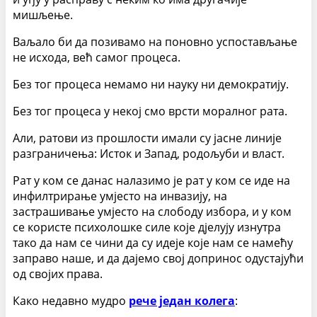
мишљење.
Ваљало би да позивамо на поновно успостављање
не исхода, већ самог процеса.
Без тог процеса немамо ни науку ни демократију.
Без тог процеса у некој смо врсти моралног рата.
Али, ратови из прошлости имали су јасне линије
разграничења: Исток и Запад, родољуби и власт.
Рат у ком се данас налазимо је рат у ком се иде на
инфилтрирање умјесто на инвазију, на
застрашивање умјесто на слободу избора, и у ком
се користе психолошке силе које дјелују изнутра
тако да нам се чини да су идеје које нам се намећу
заправо наше, и да дајемо свој допринос одустајући
од својих права.
Како недавно мудро
рече један колега
: