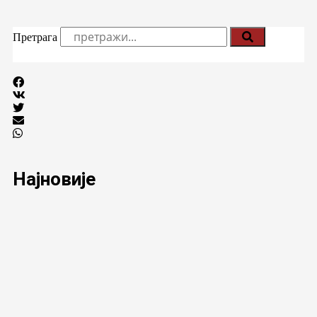
Претрага
Најновије