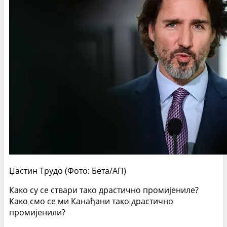
Џастин Трудо (Фото: Бета/АП)
Како су се ствари тако драстично промијениле?
Како смо се ми Канађани тако драстично
промијенили?