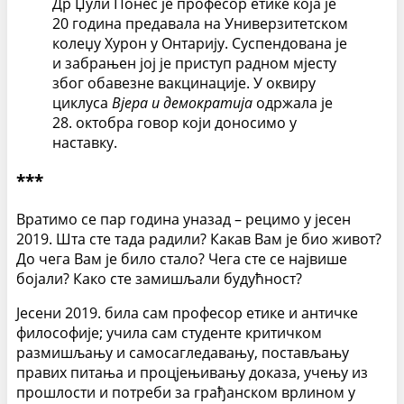
Др Џули Понес је професор етике која је
20 година предавала на Универзитетском
колеџу Хурон у Онтарију. Суспендована је
и забрањен јој је приступ радном мјесту
због обавезне вакцинације. У оквиру
циклуса
Вјера и демократија
одржала је
28. октобра говор који доносимо у
наставку.
***
Вратимо се пар година уназад – рецимо у јесен
2019. Шта сте тада радили? Какав Вам је био живот?
До чега Вам је било стало? Чега сте се највише
бојали? Како сте замишљали будућност?
Јесени 2019. била сам професор етике и античке
философије; учила сам студенте критичком
размишљању и самосагледавању, постављању
правих питања и процјењивању доказа, учењу из
прошлости и потреби за грађанском врлином у