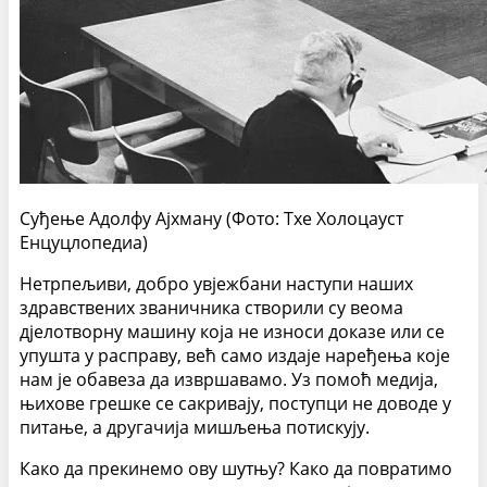
Суђење Адолфу Ајхману (Фото: Тхе Холоцауст
Енцyцлопедиа)
Нетрпељиви, добро увјежбани наступи наших
здравствених званичника створили су веома
дјелотворну машину која не износи доказе или се
упушта у расправу, већ само издаје наређења које
нам је обавеза да извршавамо. Уз помоћ медија,
њихове грешке се сакривају, поступци не доводе у
питање, а другачија мишљења потискују.
Како да прекинемо ову шутњу? Како да повратимо