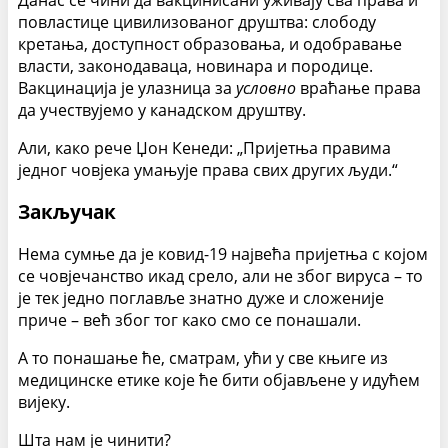
повластице цивилизованог друштва: слободу
кретања, доступност образовања, и одобравање
власти, законодаваца, новинара и породице.
Вакцинација је улазница за
условно
враћање права
да учествујемо у канадском друштву.
Али, како рече Џон Кенеди: „Пријетња правима
једног човјека умањује права свих других људи.“
Закључак
Нема сумње да је ковид-19 највећа пријетња с којом
се човјечанство икад срело, али не због вируса – то
је тек једно поглавље знатно дуже и сложеније
приче – већ због тог како смо се понашали.
А то понашање ће, сматрам, ући у све књиге из
медицинске етике које ће бити објављене у идућем
вијеку.
Шта нам је чинити?