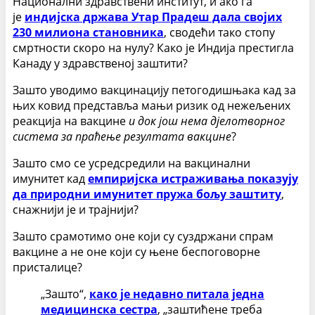
Национални здравствени институт, и ако га
је
индијска држава Утар Прадеш дала својих
230 милиона становника
, сводећи тако стопу
смртности скоро на нулу? Како је Индија престигла
Канаду у здравственој заштити?
Зашто уводимо вакцинацију петогодишњака кад за
њих ковид представља мањи ризик од нежељених
реакција на вакцине
и док још нема дјелотворног
система за праћење резултата вакцине
?
Зашто смо се усредсредили на вакцинални
имунитет кад
емпиријска истраживања показују
да природни имунитет пружа бољу заштиту
,
снажнији је и трајнији?
Зашто срамотимо оне који су суздржани спрам
вакцине а не оне који су њене беспоговорне
присталице?
„Зашто“,
како је недавно питала једна
медицинска сестра
, „заштићене треба