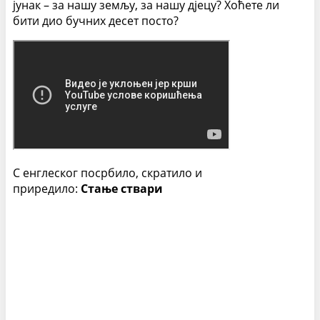
јунак – за нашу земљу, за нашу дјецу? Хоћете ли
бити дио бучних десет посто?
С енглеског посрбило, скратило и
приредило:
Стање ствари