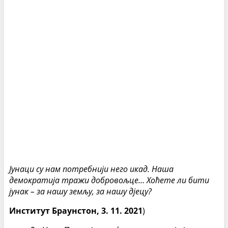
Јунаци су нам потребнији него икад. Наша
демократија тражи добровољце… Хоћете ли бити
јунак – за нашу земљу, за нашу дјецу?
Институт Браунстон, 3. 11. 2021
)