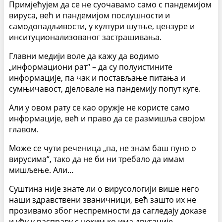
Примјећујем да се не суочавамо само с пандемијом
вируса, већ и пандемијом послушности и
самодопадљивости, у култури шутње, цензуре и
инситуционализованог застрашивања.
Главни медији воле да кажу да водимо
„информациони рат“ – да су полуистините
информације, па чак и постављање питања и
сумњичавост, дјеловале на пандемију попут куге.
Али у овом рату се као оружје не користе само
информације, већ и право да се размишља својом
главом.
Може се чути реченица „па, не знам баш пуно о
вирусима“, тако да не би ни требало да имам
мишљење. Али…
Суштина није знате ли о вирусологији више него
наши здравствени званичници, већ зашто их не
прозивамо због неспремности да сагледају доказе
и уђу у расправу с неким ко има другачије