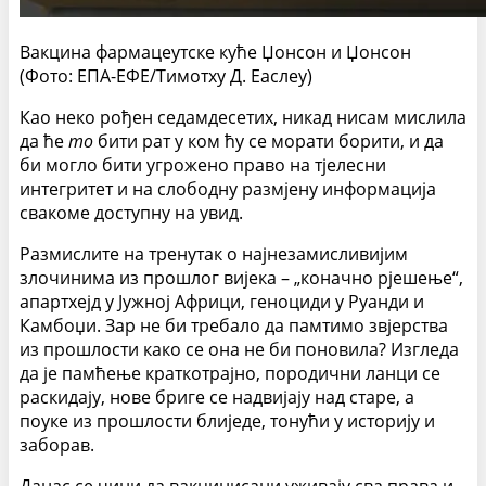
Вакцина фармацеутске куће Џонсон и Џонсон
(Фото: ЕПА-ЕФЕ/Тимотхy Д. Еаслеy)
Као неко рођен седамдесетих, никад нисам мислила
да ће
то
бити рат у ком ћу се морати борити, и да
би могло бити угрожено право на тјелесни
интегритет и на слободну размјену информација
свакоме доступну на увид.
Размислите на тренутак о најнезамисливијим
злочинима из прошлог вијека – „коначно рјешење“,
апартхејд у Јужној Африци, геноциди у Руанди и
Камбоџи. Зар не би требало да памтимо звјерства
из прошлости како се она не би поновила? Изгледа
да је памћење краткотрајно, породични ланци се
раскидају, нове бриге се надвијају над старе, а
поуке из прошлости блиједе, тонући у историју и
заборав.
Данас се чини да вакцинисани уживају сва права и