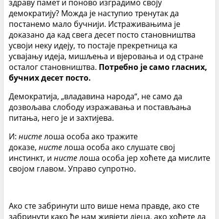
здраву памет и поново изградимо своју
демократију? Можда је наступио тренутак да
постанемо мало бучнији. Истраживањима је
доказано да кад свега десет посто становништва
усвоји неку идеју, то постаје прекретница ка
усвајању идеја, мишљења и вјеровања и од стране
осталог становништва.
Потребно је само гласних,
бучних десет посто.
Демократија, „владавина народа“, не само да
дозвољава слободу изражавања и постављања
питања, него је и захтијева.
И:
нисте
лоша особа ако тражите
доказе,
нисте
лоша особа ако слушате свој
инстинкт, и
нисте
лоша особа јер хоћете да мислите
својом главом. Управо супротно.
Ако сте забринути што више нема правде, ако сте
забринути како ће нам живјети дјеца, ако хоћете да