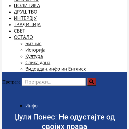
ПОЛИТИКА
ДРУШТВО
ИНТЕРВЈУ
ТРАДИЦИЈА
СВЕТ
ОСТАЛО
Бизнис
Историја
Култура
Слика дана
Видовдан.инфо ин Енглисх
Претрага
Инфо
Џули Понес: Не одустајте од
својих права