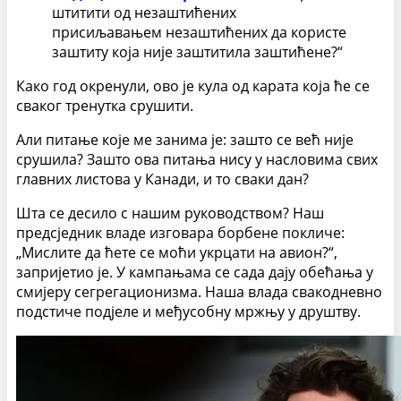
штитити од незаштићених
присиљавањем незаштићених да користе
заштиту која није заштитила заштићене?“
Како год окренули, ово је кула од карата која ће се
сваког тренутка срушити.
Али питање које ме занима је: зашто се већ није
срушила? Зашто ова питања нису у насловима свих
главних листова у Канади, и то сваки дан?
Шта се десило с нашим руководством? Наш
предсједник владе изговара борбене покличе:
„Мислите да ћете се моћи укрцати на авион?“,
запријетио је. У кампањама се сада дају обећања у
смијеру сегрегационизма. Наша влада свакодневно
подстиче подјеле и међусобну мржњу у друштву.