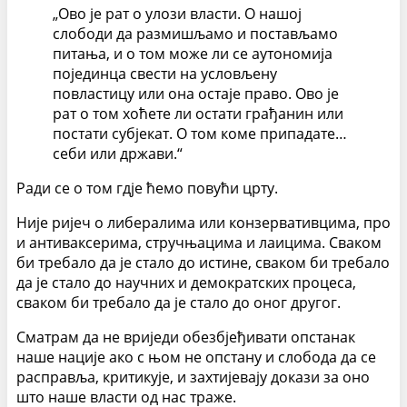
„Ово је рат о улози власти. О нашој
слободи да размишљамо и постављамо
питања, и о том може ли се аутономија
појединца свести на условљену
повластицу или она остаје право. Ово је
рат о том хоћете ли остати грађанин или
постати субјекат. О том коме припадате…
себи или држави.“
Ради се о том гдје ћемо повући црту.
Није ријеч о либералима или конзервативцима, про
и антиваксерима, стручњацима и лаицима. Сваком
би требало да је стало до истине, сваком би требало
да је стало до научних и демократских процеса,
сваком би требало да је стало до оног другог.
Сматрам да не вриједи обезбјеђивати опстанак
наше нације ако с њом не опстану и слобода да се
расправља, критикује, и захтијевају докази за оно
што наше власти од нас траже.