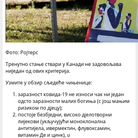
Фото: Ројтерс
Тренутно стање ствари у Канади не задовољава
ниједан од ових критерија.
Узмите у обзир сљедеће чињенице:
заразност ковида-19 не износи чак ни један
одсто заразности малих богиња (с још мањим
ризиком по дјецу);
постоје безбједни, високо дјелотворни
лијекови (укључујући моноклонална
антитијела, ивермектин, флувоксамин,
витамин Де и цинк),
и