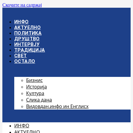
Скочите на садржај
ИНФО
АКТУЕЛНО
ПОЛИТИКА
ДРУШТВО
ИНТЕРВЈУ
ТРАДИЦИЈА
СВЕТ
ОСТАЛО
Бизнис
Историја
Култура
Слика дана
Видовдан.инфо ин Енглисх
ИНФО
АКТУЕЛНО