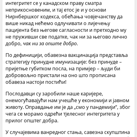
интегритет се у канадском праву сматра
неприкосновеним, и тај етос је и у основи
Нирнбершког кодекса, обећања човјечанству да
више никад нећемо одлучивати о лијечењу
пацијента без његове сагласности и претходно му
не пруживши све податке, чак ни за његово лично
добро,
чак ни за опште добро
.
По дефиницији, обавезна вакцинација представља
стратегију принудне имунизације: без принуде –
пријетње губитком посла, на примјер – људи би
добровољно пристали на оно што прописана
обавеза настоји постићи!
Послодавци су заробили наше каријере,
онемогућавајући нам учешће у економији и јавном
животу. Оправдање им је да „смо у пандемији“, због
чега се морамо одрећи тјелесног интегритета у
прилог општег добра.
У случајевима ванредног стања, савезна скупштина