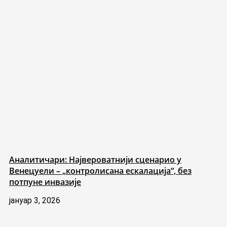
Аналитичари: Највероватнији сценарио у
Венецуели – „контролисана ескалација“, без
потпуне инвазије
јануар 3, 2026