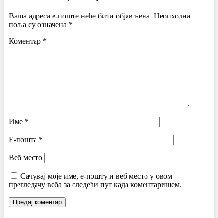
Ваша адреса е-поште неће бити објављена.
Неопходна
поља су означена
*
Коментар
*
Име
*
Е-пошта
*
Веб место
Сачувај моје име, е-пошту и веб место у овом
прегледачу веба за следећи пут када коментаришем.