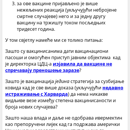
за ове вакцине пријављено је више
нежељених реакција (укључујући небројене
смртне случајеве) него и за једну другу
вакцину на тржишту током посљедњих
тридесет година.
У том свјетлу намеће ми се толико питања:
Зашто су вакцинисанима дати вакцинациони
пасоши и омогућен приступ јавним објектима кад
је директорка ЦДЦ-а
изјавила да вакцине не
спречавају преношење заразе
?
Зашто је вакцинација
једина
стратегија за сузбијање
ковида кад је све више доказа (укључујући
недавно
истраживање с Харварда
) да нема никакве
видљиве везе између степена вакцинисаности и
броја нових случајева?
Зашто наша влада и даље не одобрава ивермектин
као препоручени лијек кад га подржава амерички