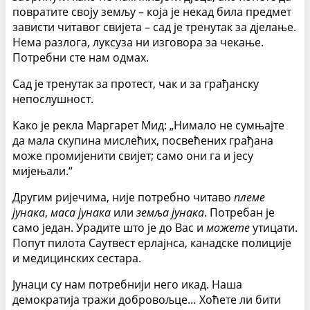
повратите своју земљу – која је некад била предмет
зависти читавог свијета – сад је тренутак за дјелање.
Нема разлога, луксуза ни изговора за чекање.
Потребни сте нам одмах.
Сад је тренутак за протест, чак и за грађанску
непослушност.
Како је рекла Маргарет Мид: „Нимало не сумњајте
да мала скупина мислећих, посвећених грађана
може промијенити свијет; само они га и јесу
мијењали.“
Другим ријечима, није потребно читаво
племе
јунака
,
маса јунака
или
земља
јунака
. Потребан је
само један. Урадите што је до Вас и
можете
утицати.
Попут пилота Саутвест ерлајнса, канадске полиције
и медицинских сестара.
Јунаци су нам потребнији него икад. Наша
демократија тражи добровољце… Хоћете ли бити