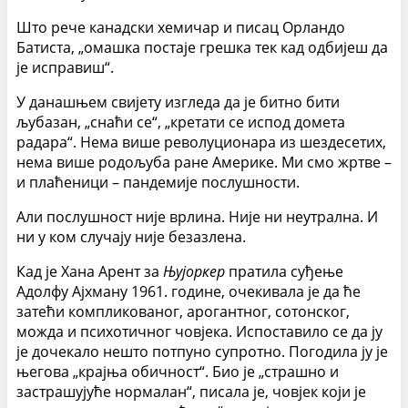
Што рече канадски хемичар и писац Орландо
Батиста, „омашка постаје грешка тек кад одбијеш да
је исправиш“.
У данашњем свијету изгледа да је битно бити
љубазан, „снаћи се“, „кретати се испод домета
радара“. Нема више револуционара из шездесетих,
нема више родољуба ране Америке. Ми смо жртве –
и плаћеници – пандемије послушности.
Али послушност није врлина. Није ни неутрална. И
ни у ком случају није безазлена.
Кад је Хана Арент за
Њујоркер
пратила суђење
Адолфу Ајхману 1961. године, очекивала је да ће
затећи компликованог, арогантног, сотонског,
можда и психотичног човјека. Испоставило се да ју
је дочекало нешто потпуно супротно. Погодила ју је
његова „крајња обичност“. Био је „страшно и
застрашујуће нормалан“, писала је, човјек који је