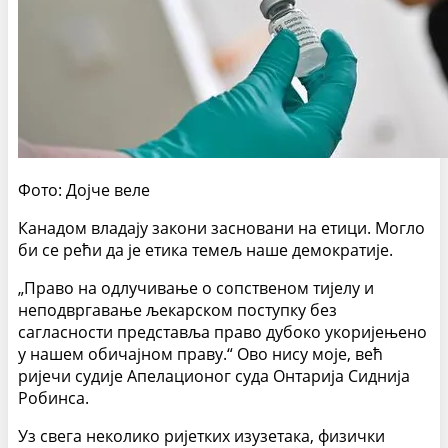
Фото: Дојче веле
Канадом владају закони засновани на етици. Могло
би се рећи да је етика темељ наше демократије.
„Право на одлучивање о сопственом тијелу и
неподвргавање љекарском поступку без
сагласности представља право дубоко укоријењено
у нашем обичајном праву.“ Ово нису моје, већ
ријечи судије Апелационог суда Онтарија Сиднија
Робинса.
Уз свега неколико ријетких изузетака, физички