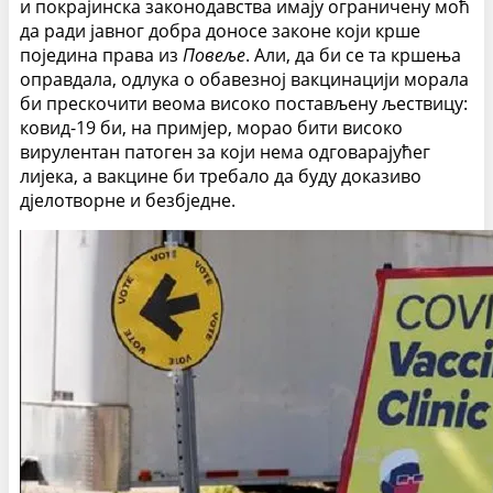
и покрајинска законодавства имају ограничену моћ
да ради јавног добра доносе законе који крше
поједина права из
Повеље
. Али, да би се та кршења
оправдала, одлука о обавезној вакцинацији морала
би прескочити веома високо постављену љествицу:
ковид-19 би, на примјер, морао бити високо
вирулентан патоген за који нема одговарајућег
лијека, а вакцине би требало да буду доказиво
дјелотворне и безбједне.