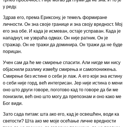
у реду.
Здрав его, према Ериксону, је темељ формиране
личности. Он зна своје границе и зна своју вредност. Мој
его зна обе. И када је исмеван, остаје усправан. Када је
нападнут, не узвраћа одмах. Он није ратник. Он је
стражар. Он не тражи да доминира. Он тражи да не буде
порицан.
Учен сам да ће ме смирење спасити. Али нигде ми нису
објаснили разлику између смирења и самопонижења.
Смирење без истине о себи је лаж. А его који зна истину
о себи није горд, већ интегрисан. Јер није истина о мени
оно што други говоре, поготово кад то говоре да би ме
понизили, већ оно што могу да препознам и оно како ме
Бог види.
Зато сада питам: шта ако его, кад је освешћен, води ка
светости? Шта ако ме моје осећање личне вредности