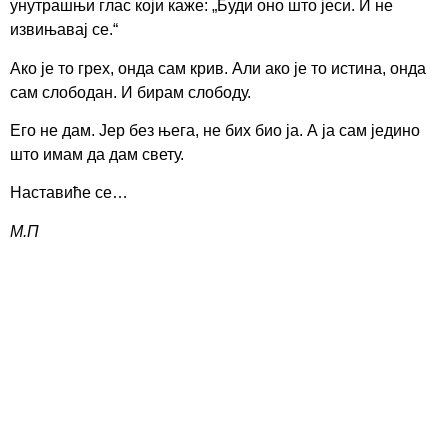
унутрашњи глас који каже: „Буди оно што јеси. И не
извињавај се.“
Ако је то грех, онда сам крив. Али ако је то истина, онда
сам слободан. И бирам слободу.
Его не дам. Јер без њега, не бих био ја. А ја сам једино
што имам да дам свету.
Наставиће се…
М.П