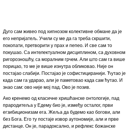
Дуго сам живео под хипнозом колективне обмане да је
его непријатељ. Учили су ме да га треба скршити,
покопати, претворити у прах и пепео. И све сам то
покушао. Са интелектуалном дисциплином, са духовном
ригорозношћу, са моралним грчем. Али што сам га више
порицао, то ме је више изнутра обликовао. Није он
постајао слабији. Постајао је софистициранији. Ћутао је
када сам га ударао, али је паметовао када сам ћутао. И
знао сам: ово није мој пад. Ово је позив.
Ако кренемо од класичне хришћанске онтологије, пад
прародитеља у Едему био је, између осталог, први
егзибиционизам ега. Жеља да будемо као богови, али
без Бога. Его ту постаје извор аутономије, али и прве
дистанце. Он је, парадоксално, и рефлекс божанске