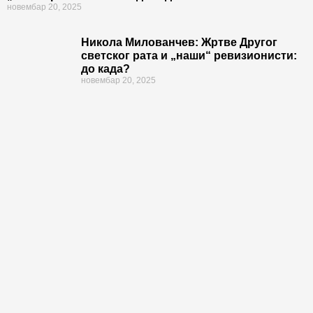
новембар 20, 2025
Никола Милованчев: Жртве Другог
светског рата и „наши“ ревизионисти:
до када?
новембар 20, 2025