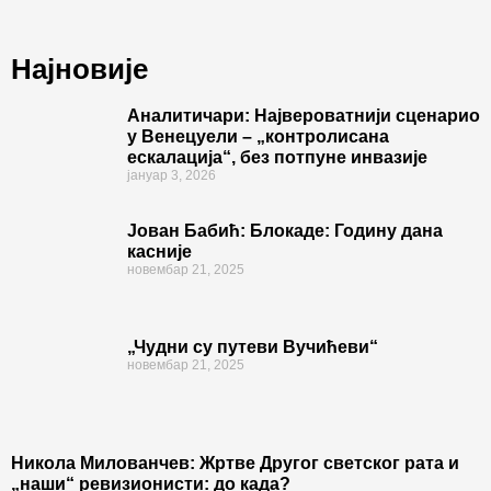
Најновије
Аналитичари: Највероватнији сценарио
у Венецуели – „контролисана
ескалација“, без потпуне инвазије
јануар 3, 2026
Јован Бабић: Блокаде: Годину дана
касније
новембар 21, 2025
„Чудни су путеви Вучићеви“
новембар 21, 2025
Никола Милованчев: Жртве Другог светског рата и
„наши“ ревизионисти: до када?