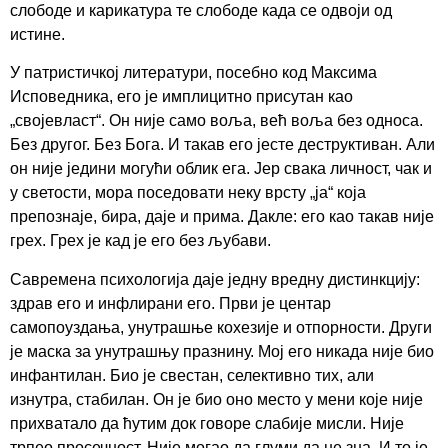
слободе и карикатура те слободе када се одвоји од
истине.
У патристичкој литератури, посебно код Максима
Исповедника, его је имплицитно присутан као
„својевласт“. Он није само воља, већ воља без односа.
Без другог. Без Бога. И такав его јесте деструктиван. Али
он није једини могући облик ега. Јер свака личност, чак и
у светости, мора поседовати неку врсту „ја“ која
препознаје, бира, даје и прима. Дакле: его као такав није
грех. Грех је кад је его без љубави.
Савремена психологија даје једну вредну дистинкцију:
здрав его и инфлирани его. Први је центар
самопоуздања, унутрашње кохезије и отпорности. Други
је маска за унутрашњу празнину. Мој его никада није био
инфантилан. Био је свестан, селективно тих, али
изнутра, стабилан. Он је био оно место у мени које није
прихватало да ћутим док говоре слабије мисли. Није
трпео просечност. Није могао да глуми да не зна. И то је