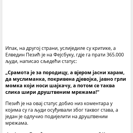
Ипак, на другој страни, услиједиле су критике, а
Елведин Пезић је на Фејсбуку, гдје га прати 365.000
људи, написао сљедећи статус:
„Срамота је за породицу, а вјером јасни харам,
да муслиманка, покривена дјевојка, јавно грли
момка који носи шајкачу, а потом се таква
слика шири друштвеним мрежама!“
Пезић је на овај статус добио низ коментара у
којима су га људи осуђивали због таквог става, а
један је одлучио подијелити на друштвеним
мрежама.