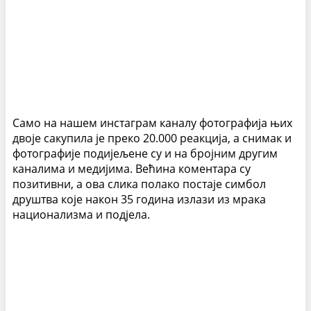
Само на нашем инстаграм каналу фотографија њих
двоје сакупила је преко 20.000 реакција, а снимак и
фотографије подијељене су и на бројним другим
каналима и медијима. Већина коментара су
позитивни, а ова слика полако постаје симбол
друштва које након 35 година излази из мрака
национализма и подјела.