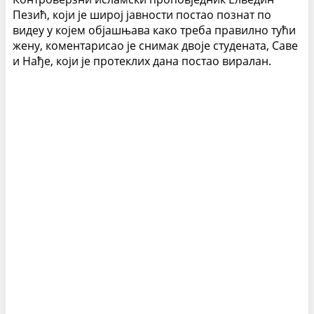
Пезић, који је широј јавности постао познат по
видеу у којем објашњава како треба правилно тући
жену, коментарисао је снимак двоје студената, Саве
и Нађе, који је протеклих дана постао виралан.