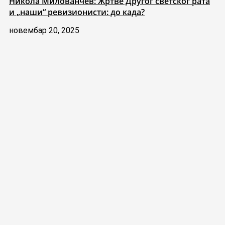
Никола Милованчев: Жртве Другог светског рата
и „наши“ ревизионисти: до када?
новембар 20, 2025