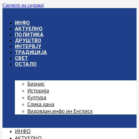
Скочите на садржај
ИНФО
АКТУЕЛНО
ПОЛИТИКА
ДРУШТВО
ИНТЕРВЈУ
ТРАДИЦИЈА
СВЕТ
ОСТАЛО
Бизнис
Историја
Култура
Слика дана
Видовдан.инфо ин Енглисх
ИНФО
АКТУЕЛНО