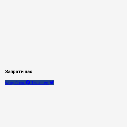
Запрати нас
Фацебоок
Тwиттер