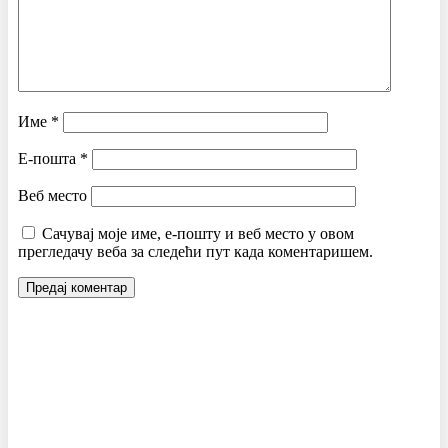
Име
*
Е-пошта
*
Веб место
Сачувај моје име, е-пошту и веб место у овом
прегледачу веба за следећи пут када коментаришем.