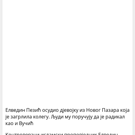
Елведин Пезић осудио дјевојку из Новог Пазара која
је загрлила колегу. Људи му поручују да је радикал
као и Вучић
Контроверзни исламски проповједник Елведин