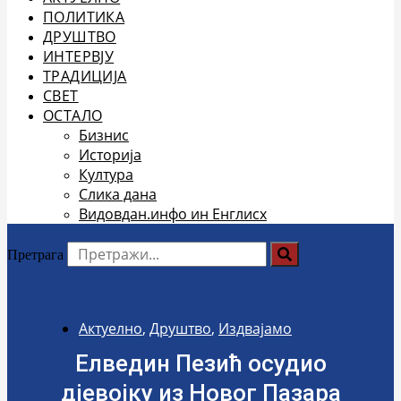
ПОЛИТИКА
ДРУШТВО
ИНТЕРВЈУ
ТРАДИЦИЈА
СВЕТ
ОСТАЛО
Бизнис
Историја
Култура
Слика дана
Видовдан.инфо ин Енглисх
Претрага
Актуелно
,
Друштво
,
Издвајамо
Елведин Пезић осудио
дјевојку из Новог Пазара