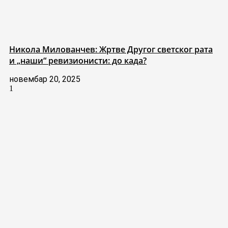
Никола Милованчев: Жртве Другог светског рата
и „наши“ ревизионисти: до када?
новембар 20, 2025