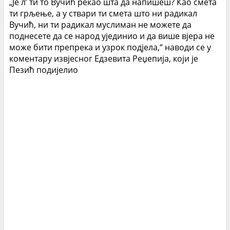
„Је л’ ти то Вучић рекао шта да напишеш? Као смета
ти грљење, а у ствари ти смета што ни радикал
Вучић, ни ти радикал муслиман не можете да
поднесете да се народ ујединио и да више вјера не
може бити препрека и узрок подјела,“ наводи се у
коментару извјесног Едзевита Реџепија, који је
Пезић подијелио