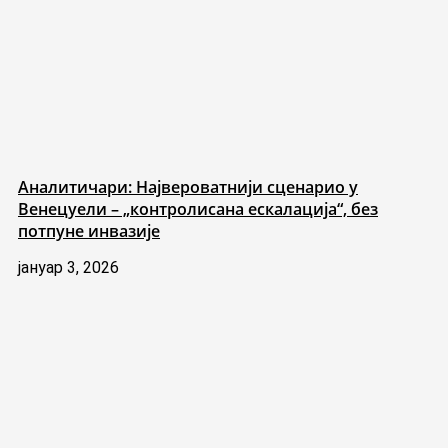
Аналитичари: Највероватнији сценарио у
Венецуели – „контролисана ескалација“, без
потпуне инвазије
јануар 3, 2026