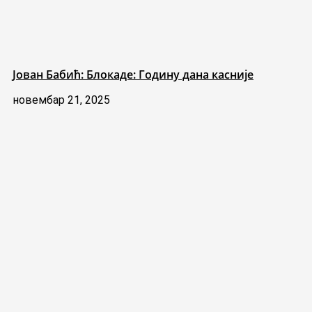
Јован Бабић: Блокаде: Годину дана касније
новембар 21, 2025