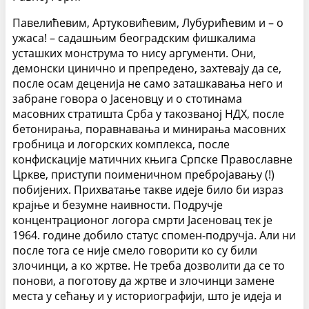
Павелићевим, Артуковићевим, Лубурићевим и – о
ужаса! – садашњим београдским фишкалима
усташких монструма то нису аргументи. Они,
демонски цинично и препредено, захтевају да се,
после осам деценија не само заташкавања него и
забране говора о Јасеновцу и о стотинама
масовних стратишта Срба у такозваној НДХ, после
бетонирања, поравнавања и минирања масовних
гробница и логорских комплекса, после
конфискације матичних књига Српске Православне
Цркве, приступи поименичном пребројавању (!)
побијених. Прихватање такве идеје било би израз
крајње и безумне наивности. Подручје
концентрационог логора смрти Јасеновац тек је
1964. године добило статус спомен-подручја. Али ни
после тога се није смело говорити ко су били
злочинци, а ко жртве. Не треба дозволити да се то
понови, а поготову да жртве и злочинци замене
места у сећању и у историографији, што је идеја и