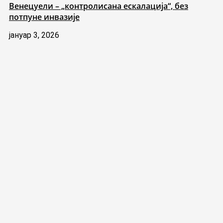
Венецуели – „контролисана ескалација“, без
потпуне инвазије
јануар 3, 2026