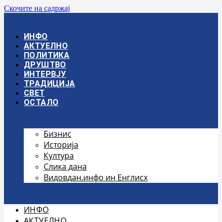
Скочите на садржај
ИНФО
АКТУЕЛНО
ПОЛИТИКА
ДРУШТВО
ИНТЕРВЈУ
ТРАДИЦИЈА
СВЕТ
ОСТАЛО
Бизнис
Историја
Култура
Слика дана
Видовдан.инфо ин Енглисх
ИНФО
АКТУЕЛНО