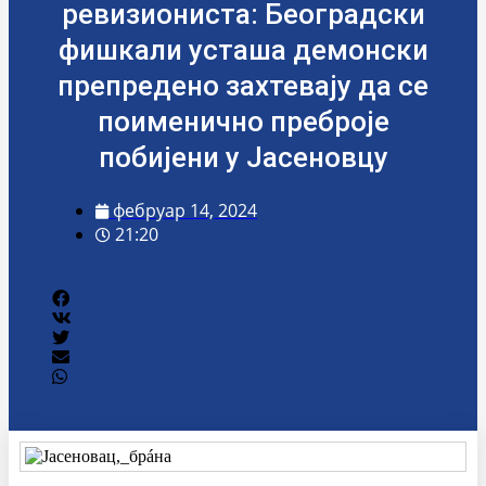
ревизиониста: Београдски
фишкали усташа демонски
препредено захтевају да се
поименично преброје
побијени у Јасеновцу
фебруар 14, 2024
21:20