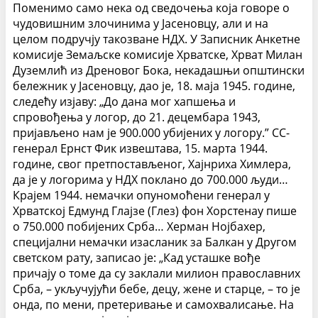
Поменимо само нека од сведочења која говоре о
чудовишним злочинима у Јасеновцу, али и на
целом подручју такозване НДХ. У Записник Анкетне
комисије Земаљске комисије Хрватске, Хрват Милан
Дуземлић из Дреновог Бока, некадашњи општински
бележник у Јасеновцу, дао је, 18. маја 1945. године,
следећу изјаву: „До дана мог хапшења и
спровођења у логор, до 21. децембара 1943,
пријављено нам је 900.000 убијених у логору.” СС-
генерал Ернст Фик извештава, 15. марта 1944.
године, свог претпостављеног, Хајнриха Химлера,
да је у логорима у НДХ поклано до 700.000 људи…
Крајем 1944. немачки опуномоћени генерал у
Хрватској Едмунд Глајзе (Глез) фон Хорстенау пише
о 750.000 побијених Срба… Херман Нојбахер,
специјални немачки изасланик за Балкан у Другом
светском рату, записао је: „Кад усташке вође
причају о томе да су заклали милион православних
Срба, – укључујући бебе, децу, жене и старце, – то је
онда, по мени, претеривање и самохвалисање. На