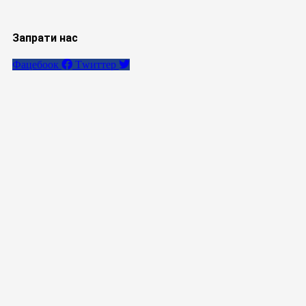
Запрати нас
Фацебоок
Тwиттер