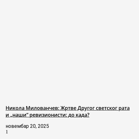
Никола Милованчев: Жртве Другог светског рата
и „наши“ ревизионисти: до када?
новембар 20, 2025