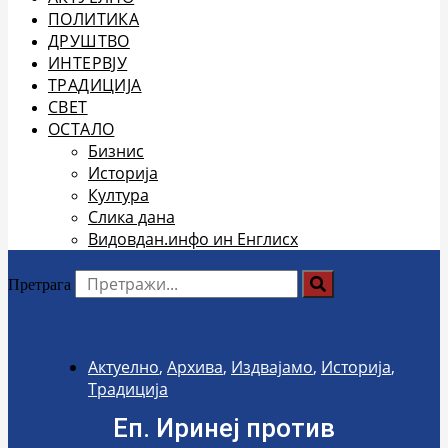
ПОЛИТИКА
ДРУШТВО
ИНТЕРВЈУ
ТРАДИЦИЈА
СВЕТ
ОСТАЛО
Бизнис
Историја
Култура
Слика дана
Видовдан.инфо ин Енглисх
Претрага
Актуелно
,
Архива
,
Издвајамо
,
Историја
,
Традиција
Еп. Иринеј против