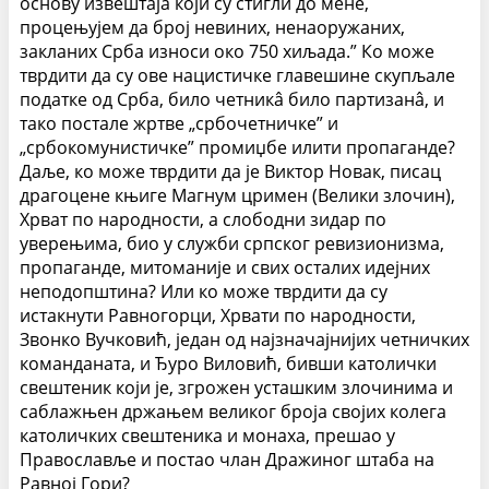
основу извештаја који су стигли до мене,
процењујем да број невиних, ненаоружаних,
закланих Срба износи око 750 хиљада.” Ко може
тврдити да су ове нацистичке главешине скупљале
податке од Срба, било четникâ било партизанâ, и
тако постале жртве „србочетничке” и
„србокомунистичке” промиџбе илити пропаганде?
Даље, ко може тврдити да је Виктор Новак, писац
драгоцене књиге Магнум цримен (Велики злочин),
Хрват по народности, а слободни зидар по
уверењима, био у служби српског ревизионизма,
пропаганде, митоманије и свих осталих идејних
неподопштина? Или ко може тврдити да су
истакнути Равногорци, Хрвати по народности,
Звонко Вучковић, један од најзначајнијих четничких
команданата, и Ђуро Виловић, бивши католички
свештеник који је, згрожен усташким злочинима и
саблажњен држањем великог броја својих колега
католичких свештеника и монаха, прешао у
Православље и постао члан Дражиног штаба на
Равној Гори?