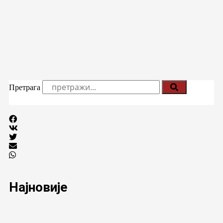
Претрага
Најновије