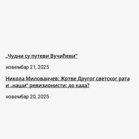
„Чудни су путеви Вучићеви“
новембар 21, 2025
Никола Милованчев: Жртве Другог светског рата
и „наши“ ревизионисти: до када?
новембар 20, 2025