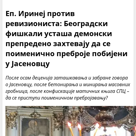
Еп. Иринеј против
ревизиониста: Београдски
фишкали усташа демонски
препредено захтевају да се
поименично преброје побијени
у Јасеновцу
П
осле осам деценија заташкавања
и
забране говора
о Јасеновц
у
, после бетонирања и минирања масовних
гробница, после конфискације матичних књига
СПЦ –
да се
приступи поименичном пребројавању?