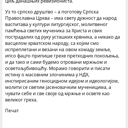
циљ данашњих ревизиониста.
Уз то српско друштво – а поготову Српска
Православна Црква – има свету дужност да народ
васпитава у култури литургијског, молитвеног
памћења светих мученика за Христа и свих
пострадалих од руку усташких крвника, а никако да
васцелом хрватском народу, са којим смо
испреплетани и везани на овом комаду земље,
ипсо фацто припише грехе претходних покољења,
и да тако и сами будемо отровани мржњом и
осветољубивошћу. Морамо говорити и писати
истину о масовним злочинима у НДХ,
инспирисаним геноцидном идејом и идеологијом,
молити се светим јасеновачким мученицима, а
чувати себе и све своје од мржње и освете као
великог греха.
Печат