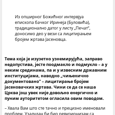
Из опширног Божићног интервјуа
епископа бачког Иринеја (Буловића),
традиционално датог у листу „Печат“,
доносимо део у вези са лицитирањем
бројем жртава Јасеновца.
Тема која је изузетно узнемирујућа, заправо
недопустива, јесте поодмакло и подмукло – а у
неким срединама, па и у извесним државним
институцијама, наводно „чињенично
документовано” – лицитирање бројем
јасеновачких жртава. Чини се да се наша
Црква још увек није довољно енергично и
пуним ауторитетом огласила овим поводом.
– Хвала Вам што сте тачно и прецизно именовали
проблем. Узалудан би био ревизионизам са