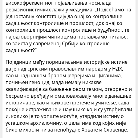
високофреквентног појављивања носилаца
ревизионистичких лажи у медијима: „Подсећамо на
једноставну констатацију да онај ко контролише
садашњост контролише и прошлост, док онај ко
контролише прошлост контролише и будућност, те
најодговорнијим чиниоцима постављамо питање:
ко заиста у савременој Србији контролише
садашњост?”
Појединци међу порицатељима историјске истине
да је над српским православним народом у НДХ,
као и над нашом браћом Јеврејима и Циганима,
почињен геноцид, мада немају никакве
квалификације за бављење овом темом, отворено и
бесрамно вређају и омаловажавају многе данашње
историчаре, као и њихове претече и учитеље, сада
покојне истраживаче и научнике који су утврђивали
и, колико је то уопште могуће, утврдили истину о
усташком архизлочину, о џелатима код којих није
било милости ни за непоћудне Хрвате и Словенце.