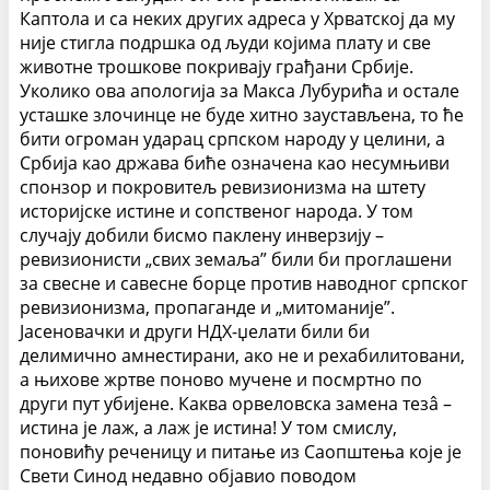
Каптола и са неких других адреса у Хрватској да му
није стигла подршка од људи којима плату и све
животне трошкове покривају грађани Србије.
Уколико ова апологија за Макса Лубурића и остале
усташке злочинце не буде хитно заустављена, то ће
бити огроман ударац српском народу у целини, а
Србија као држава биће означена као несумњиви
спонзор и покровитељ ревизионизма на штету
историјске истине и сопственог народа. У том
случају добили бисмо паклену инверзију –
ревизионисти „свих земаља” били би проглашени
за свесне и савесне борце против наводног српског
ревизионизма, пропаганде и „митоманије”.
Јасеновачки и други НДХ-џелати били би
делимично амнестирани, ако не и рехабилитовани,
а њихове жртве поново мучене и посмртно по
други пут убијене. Каква орвеловска замена тезâ –
истина је лаж, а лаж је истина! У том смислу,
поновићу реченицу и питање из Саопштења које је
Свети Синод недавно објавио поводом