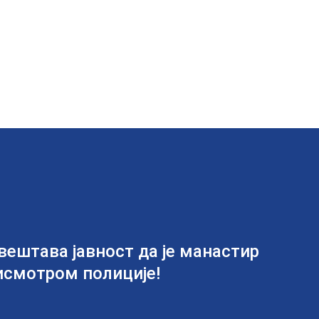
ештава јавност да је манастир
исмотром полиције!