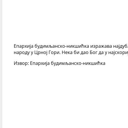
Епархија будимљанско-никшићка изражава најдуб
народу у Црној Гори. Нека би дао Бог да у најскор
Извор: Епархија будимљанско-никшићка