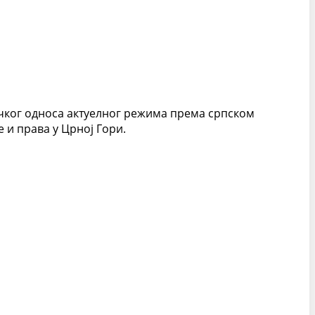
чког односа актуелног режима према српском
 и права у Црној Гори.