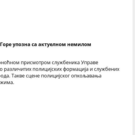
 Горе упозна са актуелном немилом
аноноћном присмотром службеника Управе
во различитих полицијских формација и службених
рода. Такве сцене полицијског опкољавања
ежима.