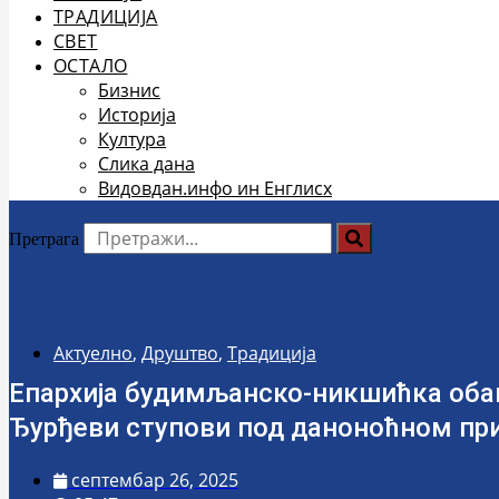
ТРАДИЦИЈА
СВЕТ
ОСТАЛО
Бизнис
Историја
Култура
Слика дана
Видовдан.инфо ин Енглисх
Претрага
Актуелно
,
Друштво
,
Традиција
Епархија будимљанско-никшићка обав
Ђурђеви ступови под даноноћном пр
септембар 26, 2025