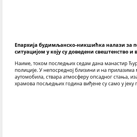
Епархија будимљанско-никшићка налази за по
ситуацијом у коју су доведени свештенство и 
Наиме, током последњих седам дана манастир Ђур
полиције. У непосредној близини и на прилазима
аутомобила, ствара атмосферу опсадног стања, и
храмова посљедњих година виђене су само у јеку