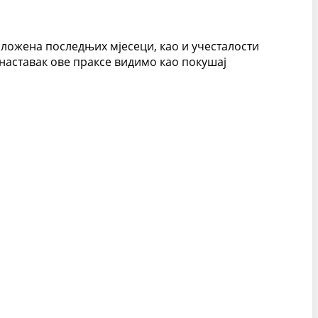
зложена последњих мјесеци, као и учесталости
аставак ове праксе видимо као покушај