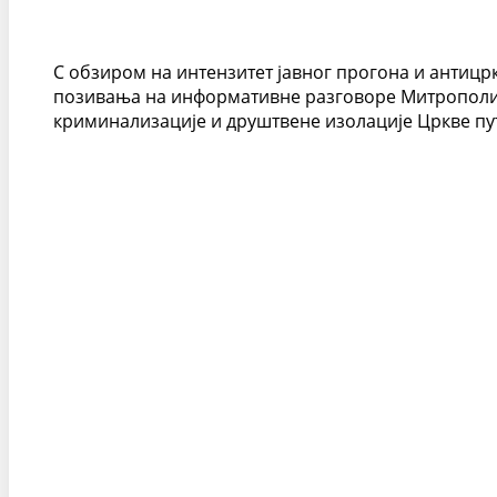
С обзиром на интензитет јавног прогона и антицрк
позивања на информативне разговоре Митрополита
криминализације и друштвене изолације Цркве пу