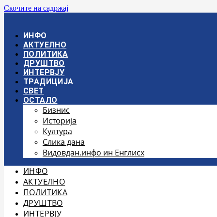
Скочите на садржај
ИНФО
АКТУЕЛНО
ПОЛИТИКА
ДРУШТВО
ИНТЕРВЈУ
ТРАДИЦИЈА
СВЕТ
ОСТАЛО
Бизнис
Историја
Култура
Слика дана
Видовдан.инфо ин Енглисх
ИНФО
АКТУЕЛНО
ПОЛИТИКА
ДРУШТВО
ИНТЕРВЈУ