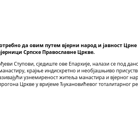
требно да овим путем вјерни народ и јавност Црне
вјерници Српске Православне Цркве.
ђеви Ступови, сједиште ове Епархије, налази се под д
 манастиру, крајње индискретно и необјашњиво присуст
зазивајући узнемиреност житеља манастира и вјерног на
 прогона Цркве у вријеме Ђукановићевог тоталитарног р