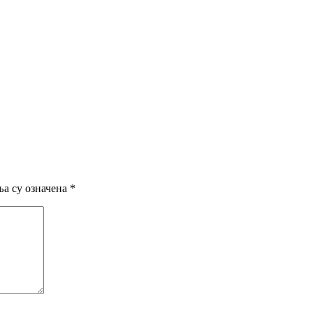
а су означена
*