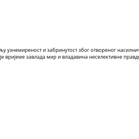
љу узнемиреност и забринутост због отвореног насилни
ије вријеме завлада мир и владавина неселективне правде