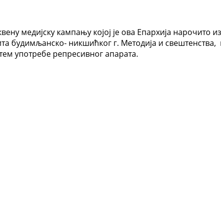
вену медијску кампању којој је ова Епархија нарочито и
 будимљанско- никшићког г. Методија и свештенства, н
тем употребе репресивног апарата.