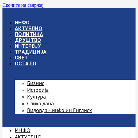
Скочите на садржај
ИНФО
АКТУЕЛНО
ПОЛИТИКА
ДРУШТВО
ИНТЕРВЈУ
ТРАДИЦИЈА
СВЕТ
ОСТАЛО
Бизнис
Историја
Култура
Слика дана
Видовдан.инфо ин Енглисх
ИНФО
АКТУЕЛНО