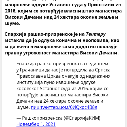
извршење одлуке Уставног суда у Приштини из
2016, којим се потврђује власништво манастира
Високи Дечани над 24 хектара околне земље и
шуме.
Епархија рашко-призренске је на
Твитеру
истакла да је одлука коначна и неопозива, као
и да њено неизвршење само додатно показује
правну угроженост манастира Високи Дечани.
Епархија рашко-призренска са седиштем
у Грачаници данас је потврдила да Српска
Православна Црква очекује од надлежних
институција пуно извршење одлуке
косовског Уставног суда из 2016. којим се
потврђује власништво манастира Високи
Дечани над 24 хектара околне земље и
шуме.
пиц.тwиттер.цом/0ИQхрс4В8л
— Рашкопризренска (@ЕпархијаКИМ)
Новембер 1, 2021