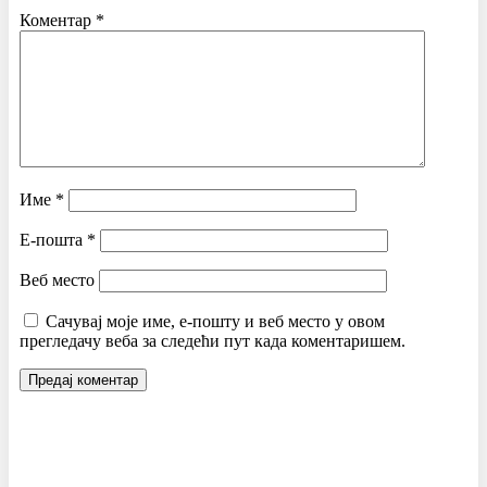
Коментар
*
Име
*
Е-пошта
*
Веб место
Сачувај моје име, е-пошту и веб место у овом
прегледачу веба за следећи пут када коментаришем.