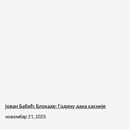
Јован Бабић: Блокаде: Годину дана касније
новембар 21, 2025