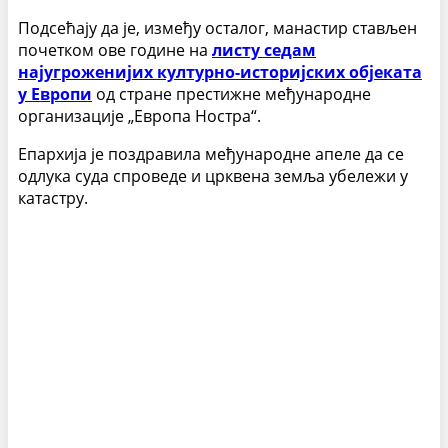
Подсећају да је, између осталог, манастир стављен
почетком ове године на
листу седам
најугроженијих културно-историјских објеката
у Европи
од стране престижне међународне
организације „Европа Ностра“.
Епархија је поздравила међународне апеле да се
одлука суда спроведе и црквена земља убележи у
катастру.