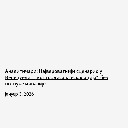
Аналитичари: Највероватнији сценарио у
Венецуели – „контролисана ескалација“, без
потпуне инвазије
јануар 3, 2026