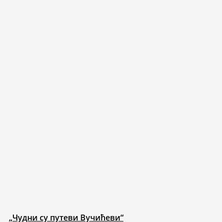
„Чудни су путеви Вучићеви“