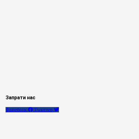
Запрати нас
Фацебоок
Тwиттер