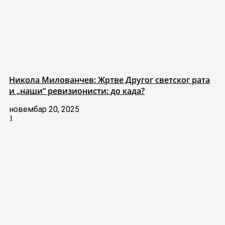
Никола Милованчев: Жртве Другог светског рата
и „наши“ ревизионисти: до када?
новембар 20, 2025