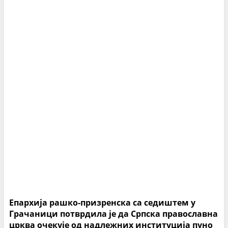
Епархија рашко-призренска са седиштем у
Грачаници потврдила је да Српска православна
црква очекује од надлежних институција пуно