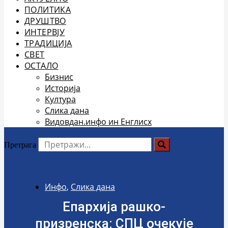
ПОЛИТИКА
ДРУШТВО
ИНТЕРВЈУ
ТРАДИЦИЈА
СВЕТ
ОСТАЛО
Бизнис
Историја
Култура
Слика дана
Видовдан.инфо ин Енглисх
Претрага
Инфо
,
Слика дана
Епархија рашко-
призренска: СПЦ очекује