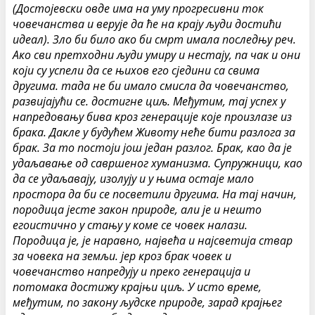
(Достојевски овде има на уму прогресивни ток
човечанства и верује да ће на крају људи достићи
идеал). Зло би било ако би смрт имала последњу реч.
Ако сви претходни људи умиру и нестају, па чак и они
који су успели да се њихов его сједини са свима
другима. тада не би имало смисла да човечанство,
развијајући се. достигне циљ. Међутим, тај успех у
напредовању бива кроз генерације које произлазе из
брака. Дакле у будућем Животу неће бити разлога за
брак. За то постоји још један разлог. Брак, као да је
удаљавање од савршеног хуманизма. Супружници, као
да се удаљавају, изолују и у њима остаје мало
простора да би се посветили другима. На тај начин,
породица јесте закон природе, али је и нешто
егоистично у стању у коме се човек налази.
Породица је, је наравно, највећа и најсветија ствар
за човека на земљи. јер кроз брак човек и
човечанство напредују и преко генерација и
потомака достижу крајњи циљ. У исто време,
међутим, по закону људске природе, зарад крајњег