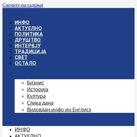
Скочите на садржај
ИНФО
АКТУЕЛНО
ПОЛИТИКА
ДРУШТВО
ИНТЕРВЈУ
ТРАДИЦИЈА
СВЕТ
ОСТАЛО
Бизнис
Историја
Култура
Слика дана
Видовдан.инфо ин Енглисх
ИНФО
АКТУЕЛНО