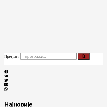
Претрага
Најновије