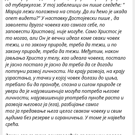
од туберкулозе. У тој забелешци он пише следеће: “
Марија лежи положена на столу. Да ли ћемо је икада
опет видети?“ У наставку Достојевски пише , да
заволети другог човека као самога себе, по
заповести Христовој, није могуће. Само Христос је
то могао, али Он је вечни идеал коме сваки човек
тежи, и по закону природе, треба да тежи, и по
закону природе, треба да тежи. Међутим, након
јављања Христа у телу, као идеала човека, постало
је јасно постало је јасно да треба да се догоди
потпуни развој личности. На крају развоја, на крају
узрастања, у тачки у којој човек долази до циља,
требало би да пронађе, спозна и силом природе се
увери да је најузвишенија могућа потреба његове
личности, најузвишенија употреба пуноће раста и
развоја његовог ја (ега), разбијање самог
тог ја предавање њега целог сваком човеку и свим
људима без резерве и ограничења. У томе је највећа
срећа.