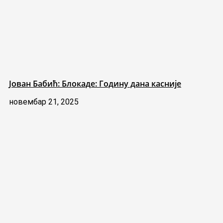
Јован Бабић: Блокаде: Годину дана касније
новембар 21, 2025