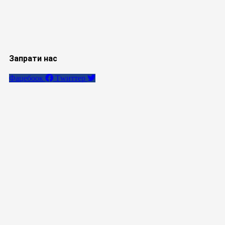
Запрати нас
Фацебоок
Тwиттер