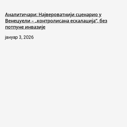
Аналитичари: Највероватнији сценарио у
Венецуели – „контролисана ескалација“, без
потпуне инвазије
јануар 3, 2026