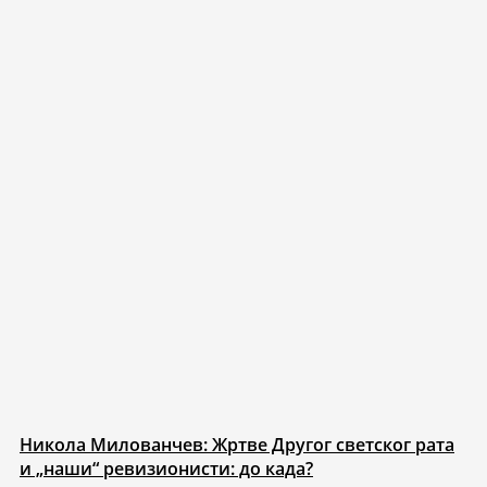
Никола Милованчев: Жртве Другог светског рата
и „наши“ ревизионисти: до када?