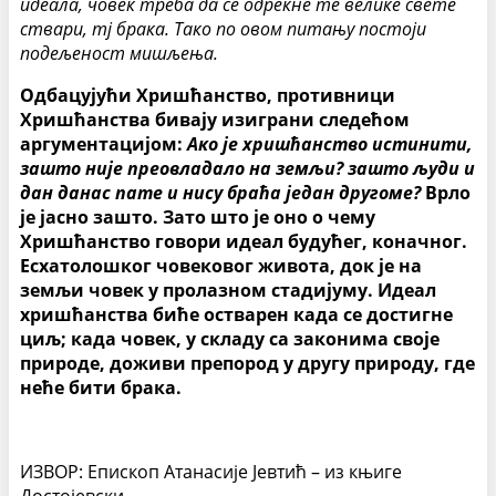
идеала, човек треба да се одрекне те велике свете
ствари, тј брака. Тако по овом питању постоји
подељеност мишљења.
Одбацујући Хришћанство, противници
Хришћанства бивају изиграни следећом
аргументацијом:
Ако је хришћанство истинити,
зашто није преовладало на земљи? зашто људи и
дан данас пате и нису браћа један другоме?
Врло
је јасно зашто. Зато што је оно о чему
Хришћанство говори идеал будућег, коначног.
Есхатолошког човековог живота, док је на
земљи човек у пролазном стадијуму. Идеал
хришћанства биће остварен када се достигне
циљ; када човек, у складу са законима своје
природе, доживи препород у другу природу, где
неће бити брака.
ИЗВОР: Епископ Атанасије Јевтић – из књиге