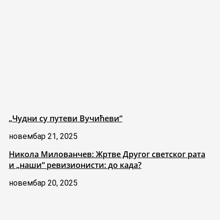
„Чудни су путеви Вучићеви“
новембар 21, 2025
Никола Милованчев: Жртве Другог светског рата
и „наши“ ревизионисти: до када?
новембар 20, 2025