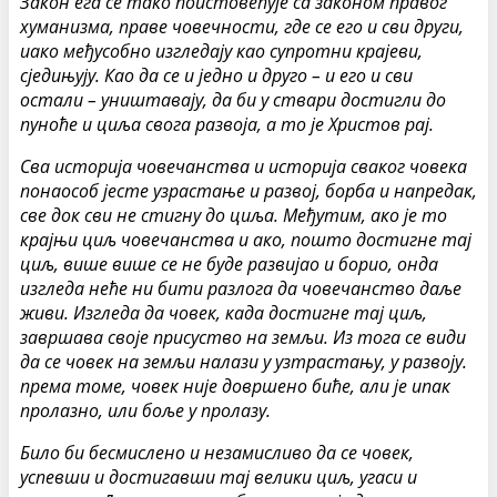
Закон ега се тако поистовећује са законом правог
хуманизма, праве човечности, где се его и сви други,
иако међусобно изгледају као супротни крајеви,
сједињују. Као да се и једно и друго – и его и сви
остали – уништавају, да би у ствари достигли до
пуноће и циља свога развоја, а то је Христов рај.
Сва историја човечанства и историја сваког човека
понаособ јесте узрастање и развој, борба и напредак,
све док сви не стигну до циља. Међутим, ако је то
крајњи циљ човечанства и ако, пошто достигне тај
циљ, више више се не буде развијао и борио, онда
изгледа неће ни бити разлога да човечанство даље
живи. Изгледа да човек, када достигне тај циљ,
завршава своје присуство на земљи. Из тога се види
да се човек на земљи налази у узтрастању, у развоју.
према томе, човек није довршено биће, али је ипак
пролазно, или боље у пролазу.
Било би бесмислено и незамисливо да се човек,
успевши и достигавши тај велики циљ, угаси и