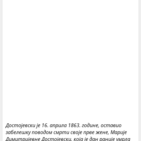
Достојевски је 16. априла 1863. године, оставио
забелешку поводом смрти своје прве жене, Марије
Димитријевне Достојевски, која је дан раније умрла