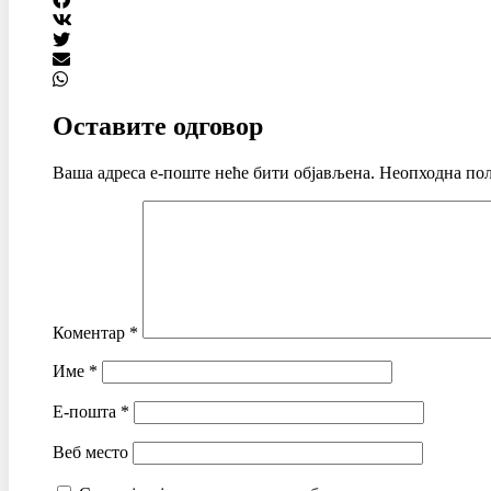
Оставите одговор
Ваша адреса е-поште неће бити објављена.
Неопходна пољ
Коментар
*
Име
*
Е-пошта
*
Веб место