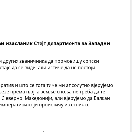
ви изасланик Стејт департмента за Западни
 и других званичника да промовишу српски
стаје да се види, али истиче да не постоји
ератив и што се тога тиче ми апсолутно вјерујемо
везе према њој, а земље споља не треба да те
и Сјеверној Македонији, али вјерујемо да Балкан
 императиви који проистичу из етничке