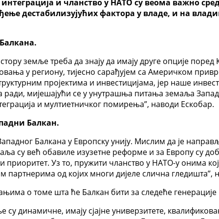
а интеграција и чланство у НАТО су веома важно сред
ђење дестабилизујућих фактора у владе, и на влад
 Балкана.
стору земље треба да знају да имају друге опције поред
жовања у региону, тијесно сарађујем са Америчком привр
руктурним пројектима и инвестицијама, јер наше инвести
ија ради, мијешајући се у унутрашња питања земаља Запа
теграција и мултиетничког помирења”, наводи Ескобар.
ападни Балкан.
ападног Балкана у Европску унију. Мислим да је направљ
аља су већ обавиле изузетне реформе и за Европу су доб
и приоритет. Уз то, пружити чланство у НАТО-у онима кој
им партнерима од којих многи дијеле слична гледишта”, 
њима о томе шта ће Балкан бити за следеће генерације и
ље су динамичне, имају сјајне универзитете, квалификова