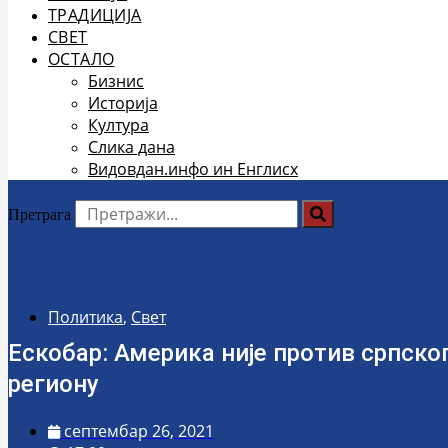
ТРАДИЦИЈА
СВЕТ
ОСТАЛО
Бизнис
Историја
Култура
Слика дана
Видовдан.инфо ин Енглисх
Претрага
Политика
,
Свет
Ескобар: Америка није против српског
региону
септембар 26, 2021