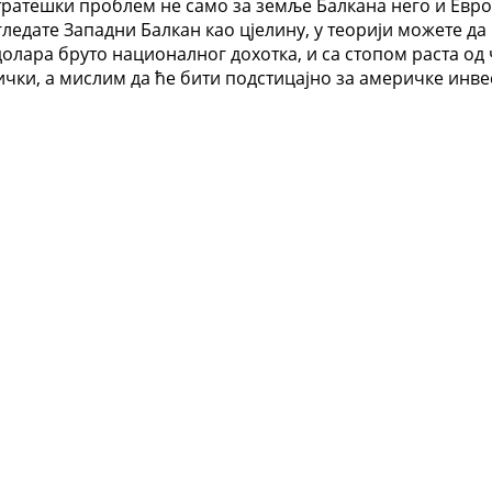
 стратешки проблем не само за земље Балкана него и Евро
 гледате Западни Балкан као цјелину, у теорији можете д
олара бруто националног дохотка, и са стопом раста од ч
тички, а мислим да ће бити подстицајно за америчке инве