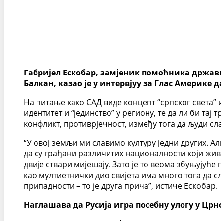
Габријел Ескобар, замјеник помоћника државн
Балкан, казао је у интервјуу за Глас Америке д
На питање како САД виде концепт “српског света”
идентитет и “јединство” у региону, те да ли би тај
конфликт, противрјечност, између тога да људи слав
“У овој земљи ми славимо културу једни других. Ал
да су грађани различитих националности који живе
двије ствари мијешају. Зато је то веома збуњујуће 
као мултиетнички дио свијета има много тога да 
припадности – то је друга прича”, истиче Ескобар.
Наглашава да Русија игра посебну улогу у Црно