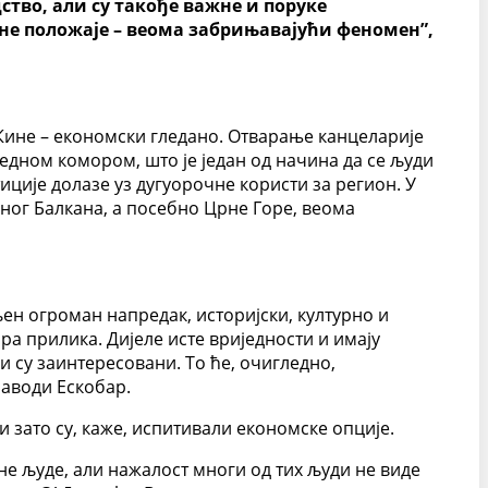
ство, али су такође важне и поруке
ине положаје – веома забрињавајући феномен”,
 Кине – економски гледано. Отварање канцеларије
едном комором, што је један од начина да се људи
ције долазе уз дугуорочне користи за регион. У
дног Балкана, а посебно Црне Горе, веома
ен огроман напредак, историјски, културно и
ра прилика. Дијеле исте вриједности и имају
и су заинтересовани. То ће, очигледно,
наводи Ескобар.
 зато су, каже, испитивали економске опције.
не људе, али нажалост многи од тих људи не виде