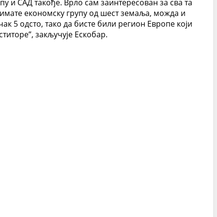
пу и САД такође. Врло сам заинтересован за сва та
а имате економску групу од шест земаља, можда и
ак 5 одсто, тако да бисте били регион Европе који
ститоре”, закључује Ескобар.