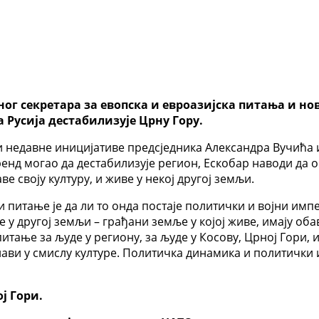
ог секретара за евопска и евроазијска питања и но
а Русија дестабилизује Црну Гору.
 и недавне иницијативе предсједника Александра Вучића
 тренд могао да дестабилизује регион, Ескобар наводи да о
е своју културу, и живе у некој другој земљи.
и питање је да ли то онда постаје политички и војни имп
 у другој земљи – грађани земље у којој живе, имају оба
питање за људе у региону, за људе у Косову, Црној Гори, 
слави у смислу културе. Политичка динамика и политички
ј Гори.