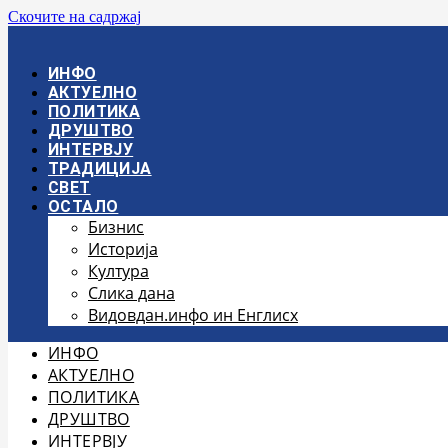
Скочите на садржај
ИНФО
АКТУЕЛНО
ПОЛИТИКА
ДРУШТВО
ИНТЕРВЈУ
ТРАДИЦИЈА
СВЕТ
ОСТАЛО
Бизнис
Историја
Култура
Слика дана
Видовдан.инфо ин Енглисх
ИНФО
АКТУЕЛНО
ПОЛИТИКА
ДРУШТВО
ИНТЕРВЈУ