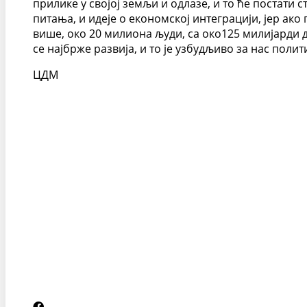
прилике у својој земљи и одлазе, и то ће постати
питања, и идеје о економској интеграцији, јер ако
више, око 20 милиона људи, са око125 милијарди д
се најбрже развија, и то је узбудљиво за нас поли
ЦДМ