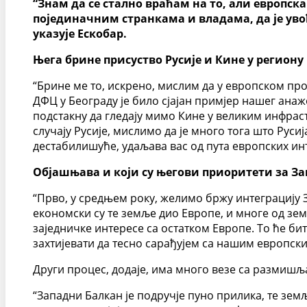
“Знам да се стално враћам на то, али европск
појединачним странкама и владама, да је уво
указује Ескобар.
Њега брине присуство Русије и Кине у региону
“Брине ме то, искрено, мислим да у европском про
ДФЦ у Београду је било сјајан примјер нашег ана
подстакну да гледају мимо Кине у великим инфраст
случају Русије, мислимо да је много тога што Рус
дестабилишуће, удаљава вас од пута европских ин
Објашњава и који су његови приоритети за З
“Прво, у средњем року, желимо бржу интеграцију З
економски су те земље дио Европе, и многе од зем
заједничке интересе са остатком Европе. То ће бит
захтијевати да тесно сарађујем са нашим европск
Други процес, додаје, има много везе са размишља
“Западни Балкан је подручје пуно прилика, те зем