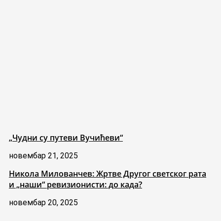
„Чудни су путеви Вучићеви“
новембар 21, 2025
Никола Милованчев: Жртве Другог светског рата
и „наши“ ревизионисти: до када?
новембар 20, 2025