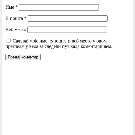
Име
*
Е-пошта
*
Веб место
Сачувај моје име, е-пошту и веб место у овом
прегледачу веба за следећи пут када коментаришем.