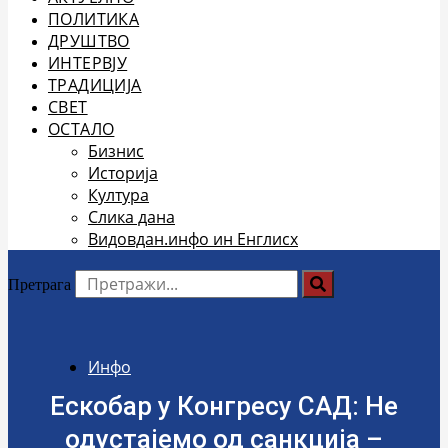
ПОЛИТИКА
ДРУШТВО
ИНТЕРВЈУ
ТРАДИЦИЈА
СВЕТ
ОСТАЛО
Бизнис
Историја
Култура
Слика дана
Видовдан.инфо ин Енглисх
Претрага
Инфо
Ескобар у Конгресу САД: Не
одустајемо од санкција –