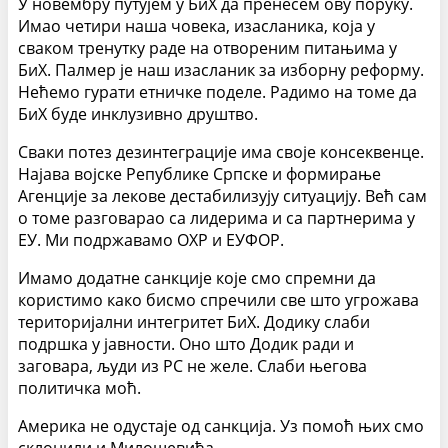
У новембру путујем у БиХ да пренесем
ов
у поруку.
Имао четири наша човека, изасланика, која у
сваком тренутку раде на отвореним питањима у
БиХ. Палмер је наш изасланик за изборну реформу.
Нећемо гурати етничке поделе. Радимо на томе да
БиХ буде инклузивно друштво.
Сваки потез дезинтеграције има своје консеквенце.
Најава војске Р
епублике Српске
и формирање
Агенције за лекове дестабилизуј
у
ситуацију. Већ сам
о томе разговарао са лидерима и са партнерима у
ЕУ. Ми подржавамо ОХР и ЕУФОР.
Имамо додатне санкције које смо спремни да
користимо како би
смо
спречили све што угрожава
територијални интегритет БиХ. Додику слаби
подршка у јавности. Оно што Додик ради и
заговара, људи из РС не желе. Слаби његова
политичка моћ.
Америка не одустаје од санкција. Уз помоћ њих смо