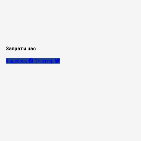
Запрати нас
Фацебоок
Тwиттер