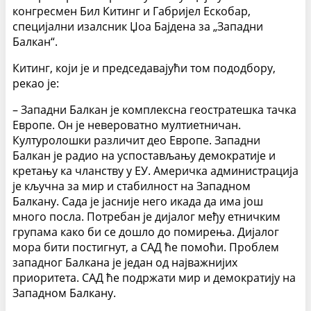
к
онгресмен Бил Китинг
и Габријел Ескобар,
специјални изалсник Џоа Бајдена за „Западни
Балкан“.
Китинг, који је и
председавајући
том пододбору,
рекао је:
–
Западни Балкан је комплексна геостратешка тачка
Европе. Он је невероватно мултиетничан.
Културолошки различит део Европе. Западни
Балкан је радио на успостављању демократије и
кретању ка чланству у ЕУ. Америчка администрација
је кључна за мир и стабилност на Западном
Балкану. Сада је јасније него икада да има још
много посла. Потребан је дијалог међу етничким
групама како би се дошло до помирења. Дијалог
мора бити постигнут, а САД ће помоћи. Проблем
западног Балкана је један од најважнијих
приоритета. САД ће подржати мир и демократију на
Западном Балкану.