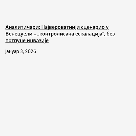
Аналитичари: Највероватнији сценарио у
Венецуели – „контролисана ескалација“, без
потпуне инвазије
јануар 3, 2026