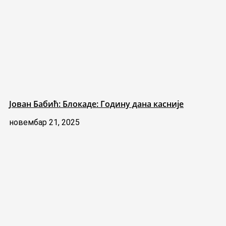
Јован Бабић: Блокаде: Годину дана касније
новембар 21, 2025