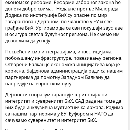
економске реформе. Реформе изборног закона ће
донети добро свима.
Недавне претње Милорада
Додика по институције БиХ су опасне по мир
загарантован Дејтоном, по чланство у ЕУ и све
грађане БиХ. Ургирамо да се сви покушаји зауставе
и осигура светла будућност региона. Не смемо им
дозволити да успеју.
Посвећени смо интеграцијама, инвестицијама,
побољшању инфраструктуре, повезивању региона.
Отворени Балкан је економска иницијатива која је
корисна. Бајденова администрација ради са нашим
партнерима да помогну Западном Балкану да
напредује на европском путу.
Дејтонски споразум гарантује територијални
интегритет и суверенитет БиХ. САД раде на томе да
БиХ буде инклузивна мултиетничка држава. Радимо
са нашим партнерима у ЕУ, Еуфором и НАТО да
сачувамо суверенитет и интегритет БиХ.