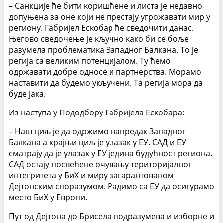
–
Санкције ће бити коришћене и листа је недавно
допуњена за оне који не престају угрожавати мир у
региону. Габријел Ескобар ће сведочити данас.
Његово сведочење је кључно како би се боље
разумела проблематика Западног Балкана. То је
регија са великим потенцијалом. Ту ћемо
одржавати добре односе и партнерства. Морамо
наставити да будемо укључени.
Т
а регија мора да
буде јака.
Из наступа у Пододбору
Габријел
а
Ескобар
а:
–
Наш циљ је да одржимо напредак Западног
Балкана а крајњи циљ је улазак у ЕУ. САД и ЕУ
сматрају да је улазак у ЕУ једина будућност региона.
САД остај
у
посвећен
е
очувањ
у
територијалног
интегритета у БиХ и миру загарантованом
Дејтонским споразумом. Радимо са ЕУ да осигурамо
место БиХ у Европи.
Пут од Дејтона до Брисела подразумева и изборне и