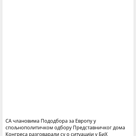
СА члановима
Пододбора за Европу у
спољнополитичком одбору Представничког дома
Конгреса
разговарали су о ситуацији у БиХ