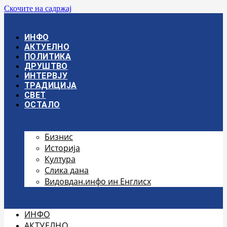
Скочите на садржај
ИНФО
АКТУЕЛНО
ПОЛИТИКА
ДРУШТВО
ИНТЕРВЈУ
ТРАДИЦИЈА
СВЕТ
ОСТАЛО
Бизнис
Историја
Култура
Слика дана
Видовдан.инфо ин Енглисх
ИНФО
АКТУЕЛНО