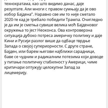
технократама, као што видимо данас, даје
резултате. Али многи с правом сумњају да је ово
избор Бајдена”. Наравно све им то није сметало
2020-те кад је требало победити Трампа. Очигледно
је да им је сметња сувише велика моћ Бајденовог
окружења то јест Неоконса. Ова контроверзна
ситуација дубоко потреса америчку политику и даје
Кини и Русији разлог више да одбаце тврдње
Запада о својој супериорности. С друге стране,
Бајден, или барем његови најближи сарадници,
баве се чудним и радикалним потезима који доводе
у питање политичку стабилност у Америци, чиме
критичари оптужују целокупни Запад за
лицемерију.