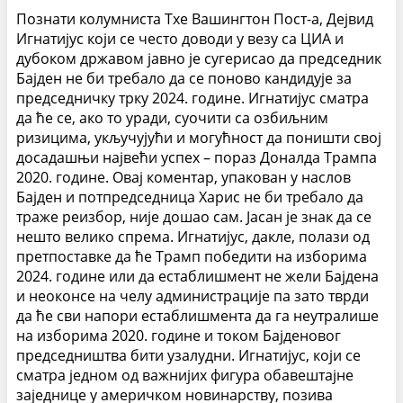
Познати колумниста Тхе Вашингтон Пост-а, Дејвид
Игнатијус који се често доводи у везу са ЦИА и
дубоком државом јавно је сугерисао да председник
Бајден не би требало да се поново кандидује за
председничку трку 2024. године. Игнатијус сматра
да ће се, ако то уради, суочити са озбиљним
ризицима, укључујући и могућност да поништи свој
досадашњи највећи успех – пораз Доналда Трампа
2020. године. Овај коментар, упакован у наслов
Бајден и потпредседница Харис не би требало да
траже реизбор, није дошао сам. Јасан је знак да се
нешто велико спрема. Игнатијус, дакле, полази од
претпоставке да ће Трамп победити на изборима
2024. године или да естаблишмент не жели Бајдена
и неоконсе на челу администрације па зато тврди
да ће сви напори естаблишмента да га неутралише
на изборима 2020. године и током Бајденовог
председништва бити узалудни. Игнатијус, који се
сматра једном од важнијих фигура обавештајне
заједнице у америчком новинарству, позива