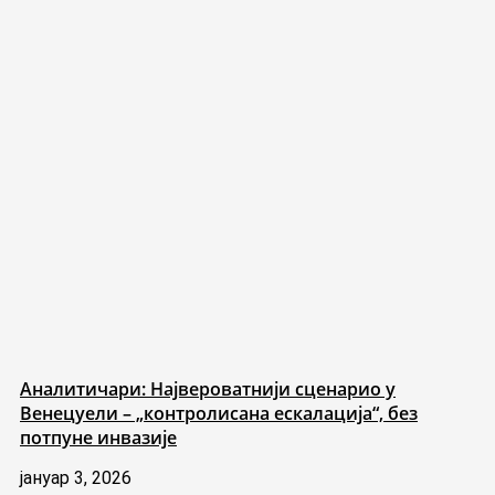
Аналитичари: Највероватнији сценарио у
Венецуели – „контролисана ескалација“, без
потпуне инвазије
јануар 3, 2026