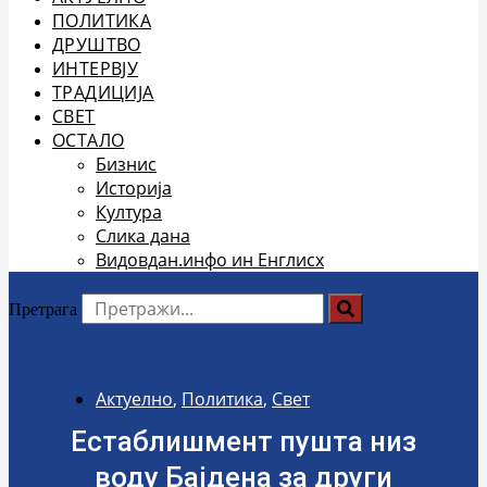
ПОЛИТИКА
ДРУШТВО
ИНТЕРВЈУ
ТРАДИЦИЈА
СВЕТ
ОСТАЛО
Бизнис
Историја
Култура
Слика дана
Видовдан.инфо ин Енглисх
Претрага
Актуелно
,
Политика
,
Свет
Естаблишмент пушта низ
воду Бајдена за други