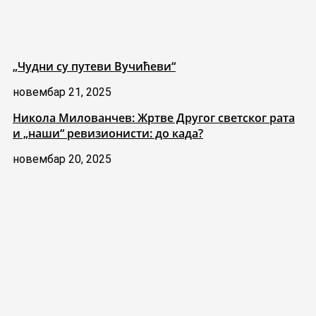
„Чудни су путеви Вучићеви“
новембар 21, 2025
Никола Милованчев: Жртве Другог светског рата
и „наши“ ревизионисти: до када?
новембар 20, 2025