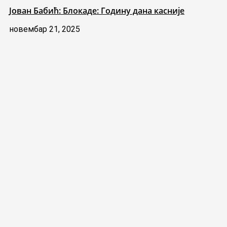
Јован Бабић: Блокаде: Годину дана касније
новембар 21, 2025