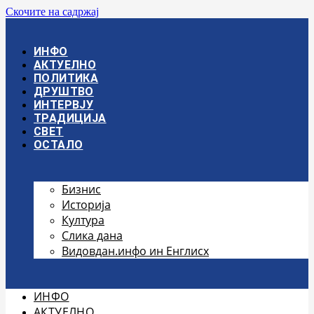
Скочите на садржај
ИНФО
АКТУЕЛНО
ПОЛИТИКА
ДРУШТВО
ИНТЕРВЈУ
ТРАДИЦИЈА
СВЕТ
ОСТАЛО
Бизнис
Историја
Култура
Слика дана
Видовдан.инфо ин Енглисх
ИНФО
АКТУЕЛНО