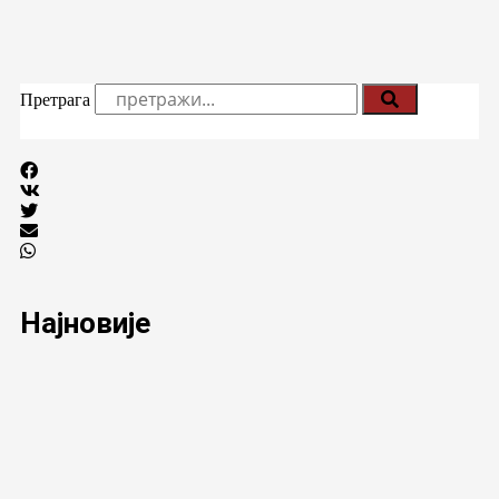
Претрага
Најновије