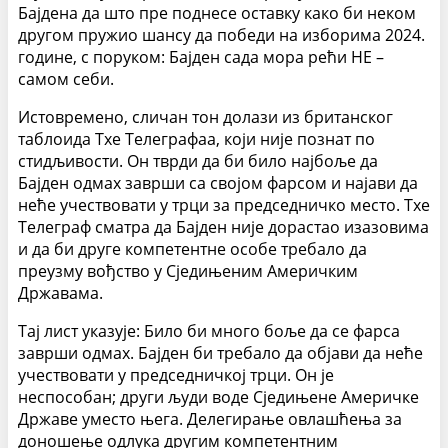
Бајдена да што пре поднесе оставку како би неком
другом пружио шансу да победи на изборима 2024.
године, с поруком: Бајден сада мора рећи НЕ –
самом себи.
Истовремено, сличан тон долази из британског
таблоида Тхе Телеграфаа, који није познат по
стидљивости. Он тврди да би било најбоље да
Бајден одмах заврши са својом фарсом и најави да
неће учествовати у трци за председничко место. Тхе
Телеграф сматра да Бајден није дорастао изазовима
и да би друге компетентне особе требало да
преузму вођство у Сједињеним Америчким
Државама.
Тај лист указује: Било би много боље да се фарса
заврши одмах. Бајден би требало да објави да неће
учествовати у председничкој трци. Он је
неспособан; други људи воде Сједињене Америчке
Државе уместо њега. Делегирање овлашћења за
доношење одлука другим компетентним