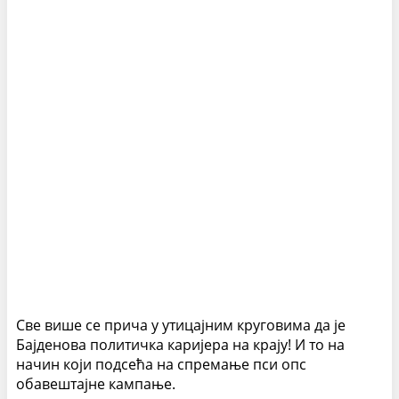
Све више се прича у утицајним круговима да је
Бајденова политичка каријера на крају! И то на
начин који подсећа на спремање пси опс
обавештајне кампање.