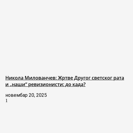
Никола Милованчев: Жртве Другог светског рата
и „наши“ ревизионисти: до када?
новембар 20, 2025