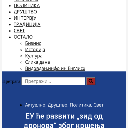
ПОЛИТИКА
ДРУШТВО
ИНТЕРВЈУ
ТРАДИЦИЈА
СВЕТ
ОСТАЛО
Бизнис
Историја
Култура
Слика дана
Видовдан.инфо ин Енглисх
Претрага
Актуелно
,
Друштво
,
Политика
,
Свет
ЕУ ће развити „зид од
дронова“ због кршења