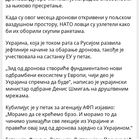
за њихово пресретање.
Када су овог месеца дронови откривени у пољском
ваздушном простору, НАТО ловци су узлетели како
би их оборили скупим ракетама.
Украјина, која је током рата са Русијом развила
јефтиније начине за обарање дронова, такође је
учествовала на састанку ЕУ у петак.
„Зид од дронова створиће фундаментално нови
одбрамбени екосистем у Европи, чији део је
Украјина спремна да буде“, написао је украјински
министар одбране Денис Шмигаљ на друштвеним
мрежама.
Кубилијус је у петак за агенцију АФП изјавио:
„Морамо да се крећемо брзо. И морамо то да
чинимо узимајући све лекције из Украјине и
правећи овај зид од дронова заједно са Украјином.“