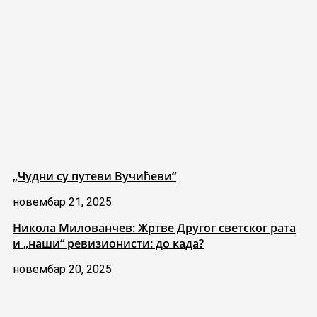
„Чудни су путеви Вучићеви“
новембар 21, 2025
Никола Милованчев: Жртве Другог светског рата
и „наши“ ревизионисти: до када?
новембар 20, 2025