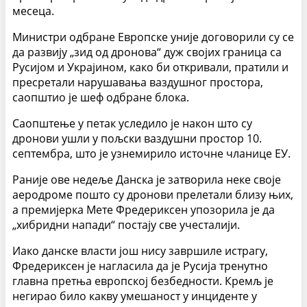
месеца.
Министри одбране Европске уније договорили су се
да развију „зид од дронова“ дуж својих граница са
Русијом и Украјином, како би откривали, пратили и
пресретали нарушавања ваздушног простора,
саопштио је шеф одбране блока.
Саопштење у петак уследило је након што су
дронови ушли у пољски ваздушни простор 10.
септембра, што је узнемирило источне чланице ЕУ.
Раније ове недеље Данска је затворила неке своје
аеродроме пошто су дронови прелетали близу њих,
а премијерка Мете Фредериксен упозорила је да
„хибридни напади“ постају све учесталији.
Иако данске власти још нису завршиле истрагу,
Фредериксен је нагласила да је Русија тренутно
главна претња европској безбедности. Кремљ је
негирао било какву умешаност у инциденте у