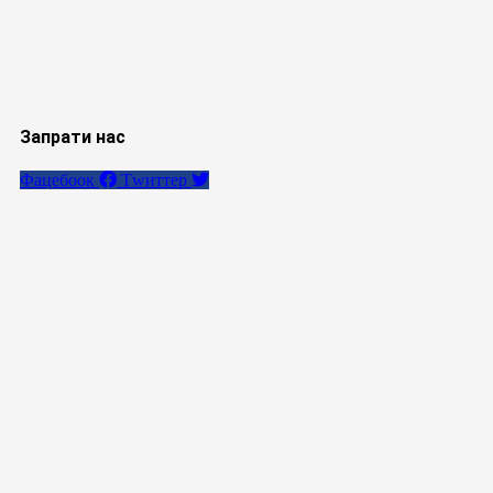
Запрати нас
Фацебоок
Тwиттер