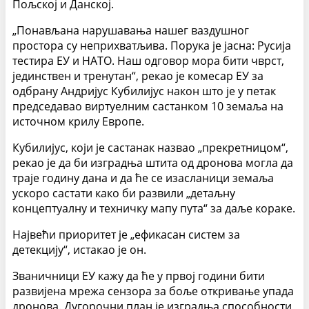
Пољској и Данској.
„Понављана нарушавања нашег ваздушног
простора су неприхватљива. Порука је јасна: Русија
тестира ЕУ и НАТО. Наш одговор мора бити чврст,
јединствен и тренутан“, рекао је комесар ЕУ за
одбрану Андријус Кубилијус након што је у петак
председавао виртуелним састанком 10 земаља на
источном крилу Европе.
Кубилијус, који је састанак назвао „прекретницом“,
рекао је да би изградња штита од дронова могла да
траје годину дана и да ће се изасланици земаља
ускоро састати како би развили „детаљну
концептуалну и техничку мапу пута“ за даље кораке.
Највећи приоритет је „ефикасан систем за
детекцију“, истакао је он.
Званичници ЕУ кажу да ће у првој години бити
развијена мрежа сензора за боље откривање упада
дронова. Дугорочни план је изградња способности