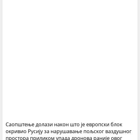
Саопштење долази након што је европски блок
окривио Русију за нарушавање пољског ваздушног
простора приликом упада дронова раније овог