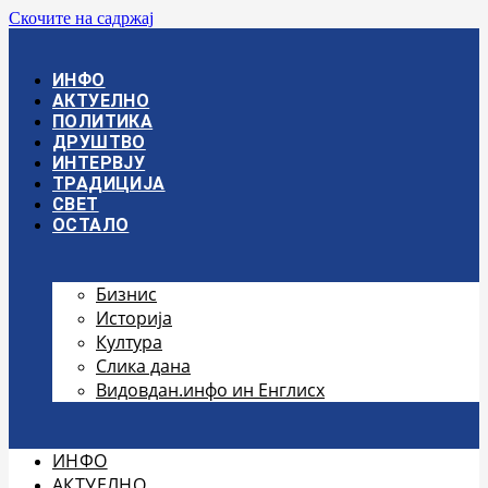
Скочите на садржај
ИНФО
АКТУЕЛНО
ПОЛИТИКА
ДРУШТВО
ИНТЕРВЈУ
ТРАДИЦИЈА
СВЕТ
ОСТАЛО
Бизнис
Историја
Култура
Слика дана
Видовдан.инфо ин Енглисх
ИНФО
АКТУЕЛНО