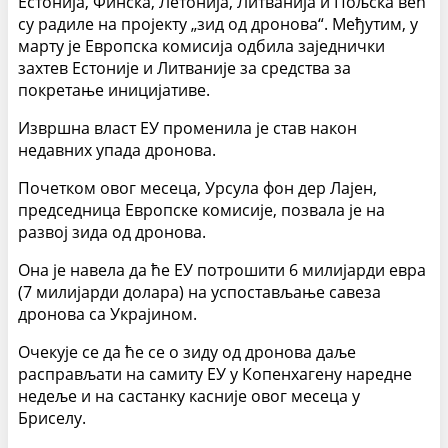
Естонија, Финска, Летонија, Литванија и Пољска већ
су радиле на пројекту „зид од дронова“. Међутим, у
марту је Европска комисија одбила заједнички
захтев Естоније и Литваније за средства за
покретање иницијативе.
Извршна власт ЕУ променила је став након
недавних упада дронова.
Почетком овог месеца, Урсула фон дер Лајен,
председница Европске комисије, позвала је на
развој зида од дронова.
Она је навела да ће ЕУ потрошити 6 милијарди евра
(7 милијарди долара) на успостављање савеза
дронова са Украјином.
Очекује се да ће се о зиду од дронова даље
расправљати на самиту ЕУ у Копенхагену наредне
недеље и на састанку касније овог месеца у
Бриселу.