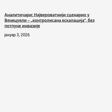
Аналитичари: Највероватнији сценарио у
Венецуели – „контролисана ескалација“, без
потпуне инвазије
јануар 3, 2026