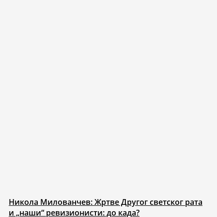
Никола Милованчев: Жртве Другог светског рата
и „наши“ ревизионисти: до када?