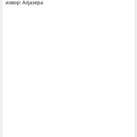
извор: Алјазера