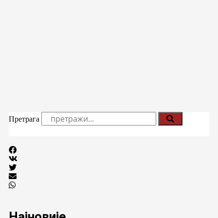
Претрага
Најновије