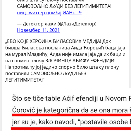
САМОВОЉНО ЉУДИ БЕЗ ЛЕГИТИМИТЕТА!
пиц.тwиттер.цом/ијЈИАНктт9
— Детектор лажи (@ЛазиДетектор)
Новембер 11, 2021
„ЕВО КО ЈЕ ХЕРОИНА ЂИЛАСОВИХ МЕДИЈА! Док
бивша Ђиласова посланица Аида Ћоровић баца јаја
на мурал Младићу, Аида није имала јаја да их баци и
на спомен плочу ЗЛОЧИНЦУ АЋИФУ ЕФЕНДИЈИ!
Напротив, ту јој једино спорно било шта су плочу
поставили САМОВОЉНО ЉУДИ БЕЗ
ЛЕГИТИМИТЕТА!“