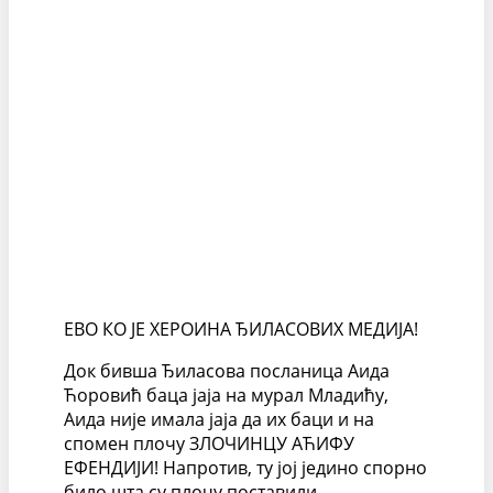
ЕВО КО ЈЕ ХЕРОИНА ЂИЛАСОВИХ МЕДИЈА!
Док бивша Ђиласова посланица Аида
Ћоровић баца јаја на мурал Младићу,
Аида није имала јаја да их баци и на
спомен плочу ЗЛОЧИНЦУ АЋИФУ
ЕФЕНДИЈИ! Напротив, ту јој једино спорно
било шта су плочу поставили