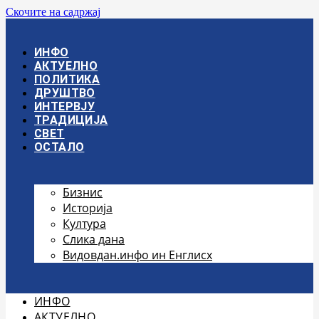
Скочите на садржај
ИНФО
АКТУЕЛНО
ПОЛИТИКА
ДРУШТВО
ИНТЕРВЈУ
ТРАДИЦИЈА
СВЕТ
ОСТАЛО
Бизнис
Историја
Култура
Слика дана
Видовдан.инфо ин Енглисх
ИНФО
АКТУЕЛНО