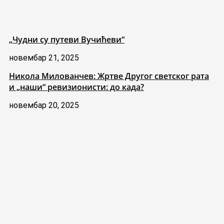
„Чудни су путеви Вучићеви“
новембар 21, 2025
Никола Милованчев: Жртве Другог светског рата
и „наши“ ревизионисти: до када?
новембар 20, 2025