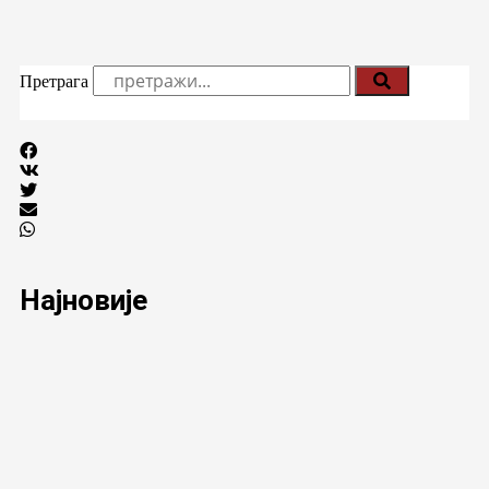
Претрага
Најновије