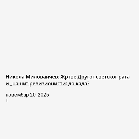
Никола Милованчев: Жртве Другог светског рата
и „наши“ ревизионисти: до када?
новембар 20, 2025