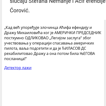
„Кад већ упоређује злочинца Аћифа ефендију и
Дражу Михаиловића ког је АМЕРИЧКИ ПРЕДСЕДНИК
постхумно ОДЛИКОВАО „Легијом заслуга“ због
учествовања у операцији спасавања америчких
пилота, ваља подсетити и да је ЂИЛАСОВ ДС
рехабилитовао Дражу а она потом била ЊЕГОВА
посланица!“
Детектор лажи