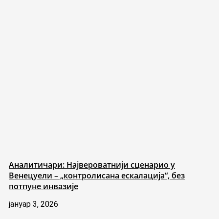
Аналитичари: Највероватнији сценарио у
Венецуели – „контролисана ескалација“, без
потпуне инвазије
јануар 3, 2026