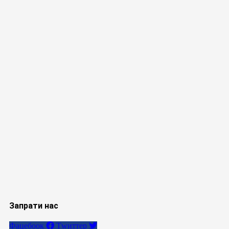
Запрати нас
Фацебоок
Тwиттер