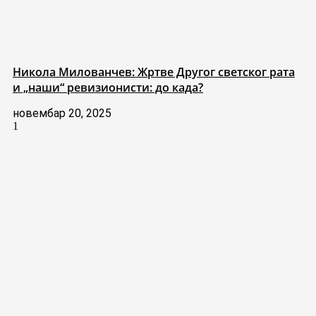
Никола Милованчев: Жртве Другог светског рата
и „наши“ ревизионисти: до када?
новембар 20, 2025