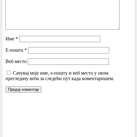
Име
*
Е-пошта
*
Веб место
Сачувај моје име, е-пошту и веб место у овом
прегледачу веба за следећи пут када коментаришем.