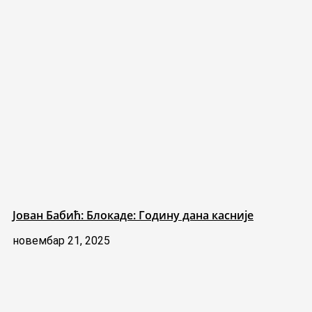
Јован Бабић: Блокаде: Годину дана касније
новембар 21, 2025