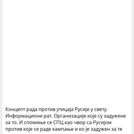
Концепт рада против утицаја Русије у свету.
Информациони рат. Организације које су задужене
за то. И спомиње се СПЦ као чвор са Русијом
против које се раде кампање и ко је задужен за те