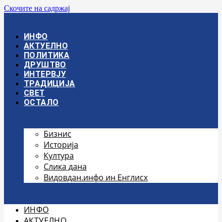
Скочите на садржај
ИНФО
АКТУЕЛНО
ПОЛИТИКА
ДРУШТВО
ИНТЕРВЈУ
ТРАДИЦИЈА
СВЕТ
ОСТАЛО
Бизнис
Историја
Култура
Слика дана
Видовдан.инфо ин Енглисх
ИНФО
АКТУЕЛНО