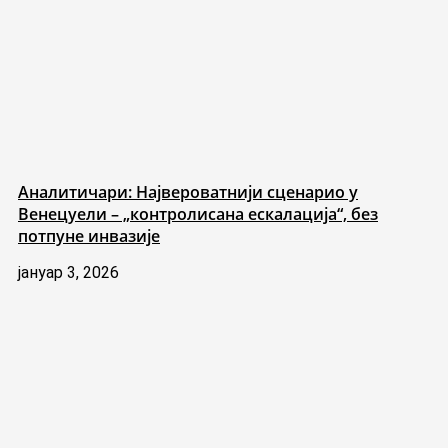
Аналитичари: Највероватнији сценарио у
Венецуели – „контролисана ескалација“, без
потпуне инвазије
јануар 3, 2026