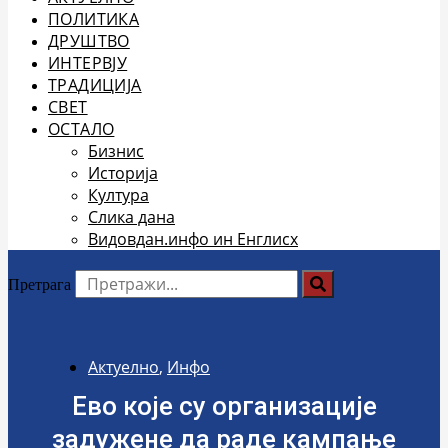
ПОЛИТИКА
ДРУШТВО
ИНТЕРВЈУ
ТРАДИЦИЈА
СВЕТ
ОСТАЛО
Бизнис
Историја
Култура
Слика дана
Видовдан.инфо ин Енглисх
Претрага
Актуелно
,
Инфо
Ево које су организације
задужене да раде кампање