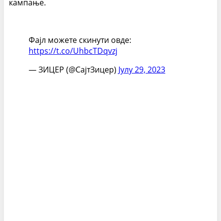
кампање.
Фајл можете скинути овде:
https://t.co/UhbcTDqvzj
— ЗИЦЕР (@СајтЗицер)
Јулy 29, 2023