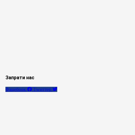
Запрати нас
Фацебоок
Тwиттер