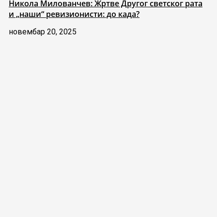
Никола Милованчев: Жртве Другог светског рата
и „наши“ ревизионисти: до када?
новембар 20, 2025