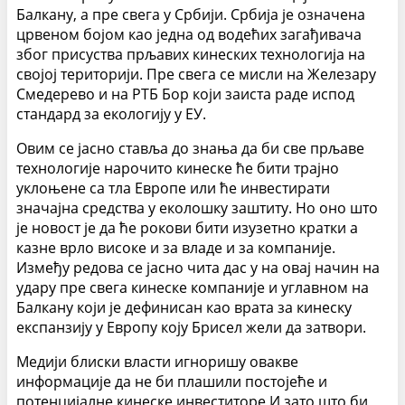
Балкану, а пре свега у Србији. Србија је означена
црвеном бојом као једна од водећих загађивача
због присуства прљавих кинеских технологија на
својој територији. Пре свега се мисли на Железару
Смедерево и на РТБ Бор који заиста раде испод
стандард за екологију у ЕУ.
Овим се јасно ставља до знања да би све прљаве
технологије нарочито кинеске ће бити трајно
уклоњене са тла Европе или ће инвестирати
значајна средства у еколошку заштиту. Но оно што
је новост је да ће рокови бити изузетно кратки а
казне врло високе и за владе и за компаније.
Између редова се јасно чита дас у на овај начин на
удару пре свега кинеске компаније и углавном на
Балкану који је дефинисан као врата за кинеску
експанзију у Европу коју Брисел жели да затвори.
Медији блиски власти игноришу овакве
информације да не би плашили постојеће и
потенцијалне кинеске инвеститоре И зато што би