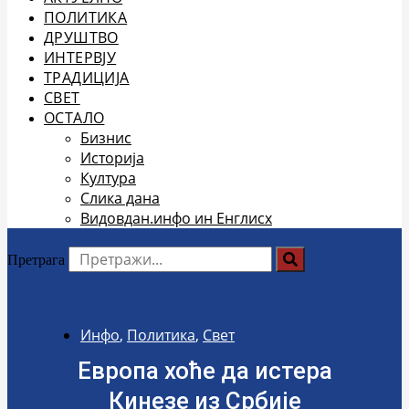
ПОЛИТИКА
ДРУШТВО
ИНТЕРВЈУ
ТРАДИЦИЈА
СВЕТ
ОСТАЛО
Бизнис
Историја
Култура
Слика дана
Видовдан.инфо ин Енглисх
Претрага
Инфо
,
Политика
,
Свет
Европа хоће да истера
Кинезе из Србије