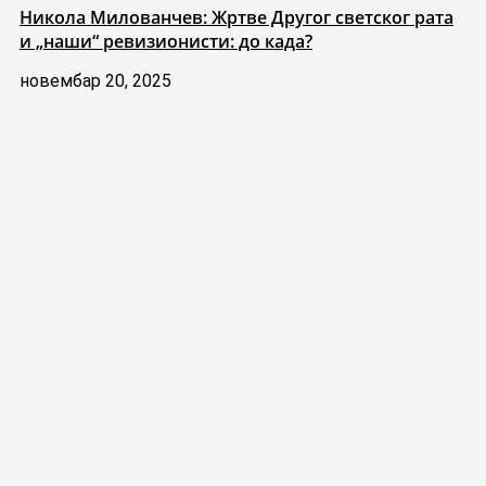
Никола Милованчев: Жртве Другог светског рата
и „наши“ ревизионисти: до када?
новембар 20, 2025