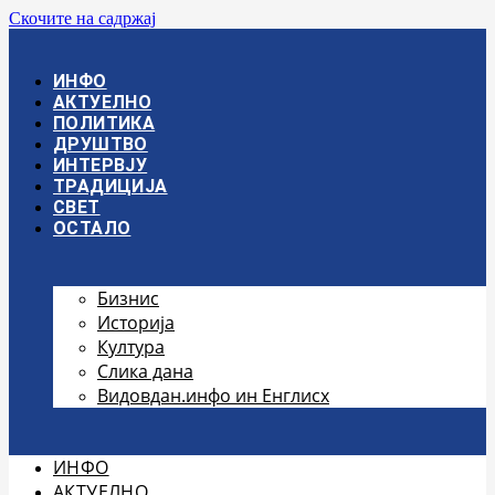
Скочите на садржај
ИНФО
АКТУЕЛНО
ПОЛИТИКА
ДРУШТВО
ИНТЕРВЈУ
ТРАДИЦИЈА
СВЕТ
ОСТАЛО
Бизнис
Историја
Култура
Слика дана
Видовдан.инфо ин Енглисх
ИНФО
АКТУЕЛНО