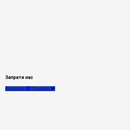
Запрати нас
Фацебоок
Тwиттер