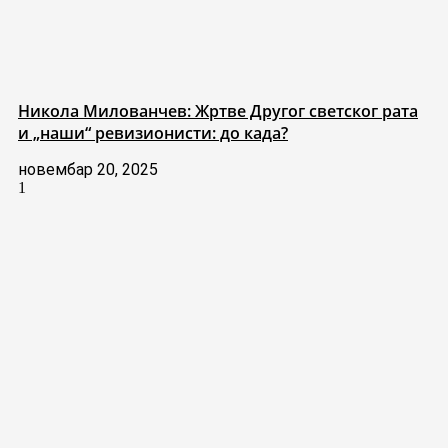
Никола Милованчев: Жртве Другог светског рата
и „наши“ ревизионисти: до када?
новембар 20, 2025