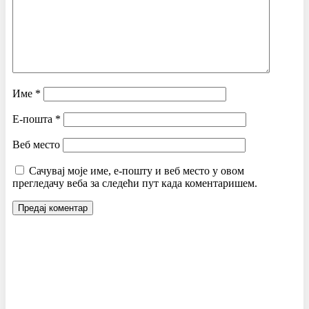
Име
*
Е-пошта
*
Веб место
Сачувај моје име, е-пошту и веб место у овом
прегледачу веба за следећи пут када коментаришем.