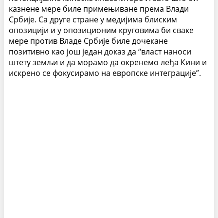
казнене мере биле примењиване према Влади
Србије. Са друге стране у медијима блиским
опозицији и у опозиционим круговима би сваке
мере против Владе Србије биле дочекане
позитивно као још један доказ да “власт наноси
штету земљи и да морамо да окренемо леђа Кини и
искрено се фокусирамо на европске интеграције”.