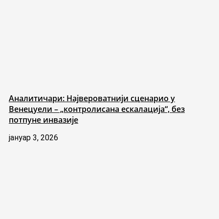
Аналитичари: Највероватнији сценарио у
Венецуели – „контролисана ескалација“, без
потпуне инвазије
јануар 3, 2026