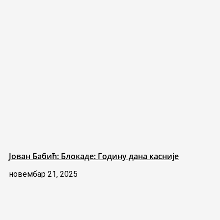
Јован Бабић: Блокаде: Годину дана касније
новембар 21, 2025