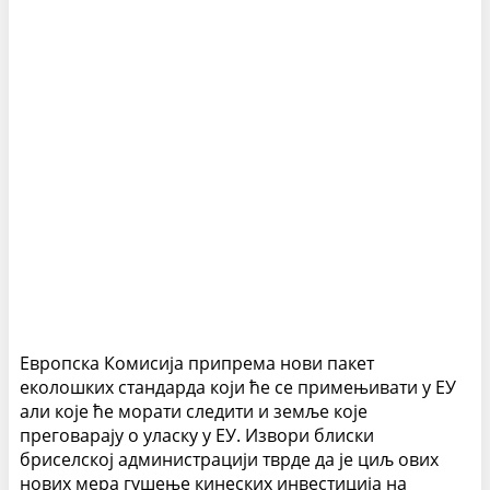
Европска Комисија припрема нови пакет
еколошких стандарда који ће се примењивати у ЕУ
али које ће морати следити и земље које
преговарају о уласку у ЕУ. Извори блиски
бриселској администрацији тврде да је циљ ових
нових мера гушење кинеских инвестиција на