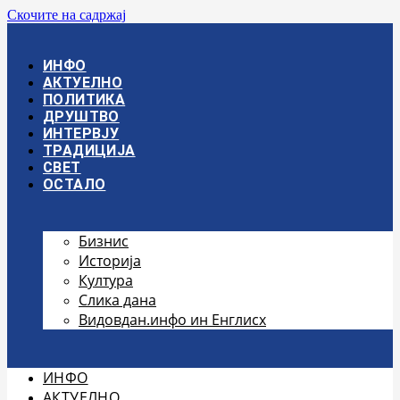
Скочите на садржај
ИНФО
АКТУЕЛНО
ПОЛИТИКА
ДРУШТВО
ИНТЕРВЈУ
ТРАДИЦИЈА
СВЕТ
ОСТАЛО
Бизнис
Историја
Култура
Слика дана
Видовдан.инфо ин Енглисх
ИНФО
АКТУЕЛНО