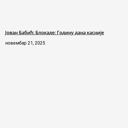
Јован Бабић: Блокаде: Годину дана касније
новембар 21, 2025