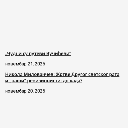
„Чудни су путеви Вучићеви“
новембар 21, 2025
Никола Милованчев: Жртве Другог светског рата
и „наши“ ревизионисти: до када?
новембар 20, 2025