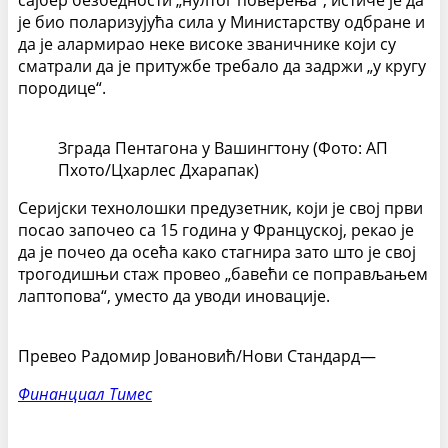
сајбер безбедности „нултог поверења“, истиче је да
је био поларизујућа сила у Министарству одбране и
да је алармирао неке високе званичнике који су
сматрали да је притужбе требало да задржи „у кругу
породице“.
Зграда Пентагона у Вашингтону (Фото: АП
Пхото/Цхарлес Дхарапак)
Серијски технолошки предузетник, који је свој први
посао започео са 15 година у Француској, рекао је
да је почео да осећа како стагнира зато што је свој
трогодишњи стаж провео „бавећи се поправљањем
лаптопова“, уместо да уводи иновације.
Превео Радомир Јовановић/Нови Стандард—
Финанциал Тимес