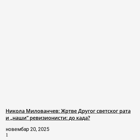
Никола Милованчев: Жртве Другог светског рата
и „наши“ ревизионисти: до када?
новембар 20, 2025