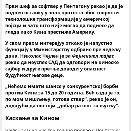
Први шеф за софтвер у Пентагону рекао је да је
поднео оставку у знак протеста због спорости
технолошке трансформације у америчкој
војсци и зато што није могао да поднесе да
гледа како Кина престиже Америку.
У свом првом интервјуу откако је напустио
функцију у Министарству одбране пре недељу
дана, Николас Чејлен је за
Фајненшел тајмс
рекао да неуспех САД да одговори на кинеске
сајбер и друге претње доводи у опасност
будућност његове деце.
„Нећемо имати шансе у конкурентској борби
против Кине за 15 до 20 година. Већ сада је то,
по мом мишљењу, готова ствар“, рекао је он,
додајући да постоји „добар разлог за љутњу“.
Каскање за Кином
Чејлен (37), који је три године провео у Пентагону