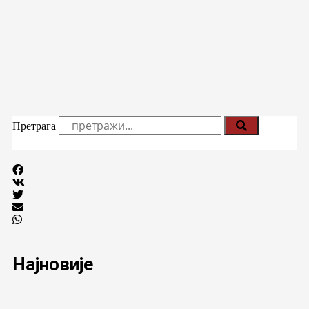
Претрага
Најновије