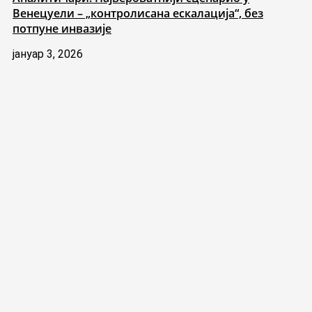
Венецуели – „контролисана ескалација“, без
потпуне инвазије
јануар 3, 2026