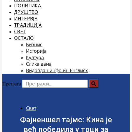
ПОЛИТИКА
ДРУШТВО
ИНТЕРВЈУ
ТРАДИЦИЈА
СВЕТ
ОСТАЛО
Бизнис
Историја
Култура
Слика дана
Видовдан.инфо ин Енглисх
Претрага
Свет
Фајненшел тајмс: Кина је
већ победила у трци за