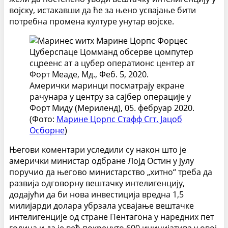
војску, истакавши да ће за њено усвајање бити
потребна промена културе унутар војске.
Амерички маринци посматрају екране
рачунара у центру за сајбер операције у
Форт Миду (Мериленд), 05. фебруар 2020.
(Фото:
Марине Цорпс Стафф Сгт. Јацоб
Осборне
)
Његови коментари уследили су након што је
амерички министар одбране Лојд Остин у јулу
поручио да његово министарство „хитно“ треба да
развија одговорну вештачку интелигенцију,
додајући да би нова инвестиција вредна 1,5
милијарди долара убрзала усвајање вештачке
интелигенције од стране Пентагона у наредних пет
година и да је већ покренуто 600 иницијатива у овој