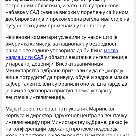
погрешним областима, и зато што су трошкови
набавке у САД сувише високи у поређењу са Кином,
док бирократија и прекомерена регулатива стоје на
путу неопходним променама у Пентагону.
Чејленови коментари уследили су након што је
америчка комисија за националну безбедност
раније ове године упозорила да би Кина
могла
надмашити САД
у области вештачке интелигенције
у наредној деценији. Високи званичници
Министарства одбране признали су да се „морају
више потрудити“ да привуку, обуче и задрже младе
сајбер таленте, али су бранили оно за шта тврде да
је њихов одговоран приступ према усвајању
вештачке интелигенције.
Мајкл Гроен, генерал-потпуковник Маринског
корпуса и директор Здруженог центра за вештачку
интелигенцију при Министарству одбране, рекао је
на конференцији одржаној протекле недеље да
жели да постепено уводи вештачку интелигенцију у