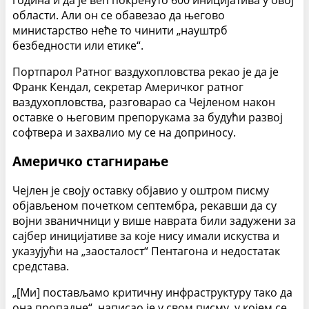
области. Али он се обавезао да његово
министарство неће то чинити „науштрб
безбедности или етике“.
Портпарол Ратног ваздухопловства рекао је да је
Франк Кендал, секретар Америчког ратног
ваздухопловства, разговарао са Чејленом након
оставке о његовим препорукама за будући развој
софтвера и захвалио му се на доприносу.
Америчко стагнирање
Чејлен је своју оставку објавио у оштром писму
објављеном почетком септембра, рекавши да су
војни званичници у више наврата били задужени за
сајбер иницијативе за које нису имали искуства и
указујући на „заосталост“ Пентагона и недостатак
средстава.
„[Ми] постављамо критичну инфраструктуру тако да
она пропадне“, написао је у свом писму, у којем се