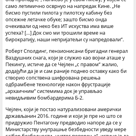
само летимично осврнуо на напредак Кине. „Не
бисмо пустили пилота у пилотску кабину без
опсежне летачке обуке; зашто бисмо онда
очекивали од неко без ИТ искуства има више
успеха? […] Док смо ми трошили време на
бирократију, наши непријатељи су напредовали“.
Роберт Сполдинг, пензионисани бригадни генерал
Ваздушних снага, који је служио као војни аташе у
Пекингу, истиче да се Чејлен „с правом“ жалио,
додајући да је и сам раније поднео оставку како би
створио сопствена шифрована решења
одбрамбене технологије након фрустрације
„архаичним“ системима док је управљао
невидљивим бомбардерима Б-2.
Чејлен, који је постао натурализовани амерички
држављанин 2016. године и који је пре но што се
придружио Пентагону предводио напоре да се у
Министарству унутрашње безбедности уведу мере