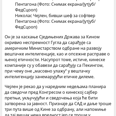
Николас Чејлен, бивши шеф за софтвер
Пентагона (Фото: Снимак екрана/Јутјуб/
ФедСцооп)
Он је за каскање Сједињених Држава за Кином
окривио неспремност Гугла да сарађује са
америчким Министарством одбране на развоју
вештачке интелигенције, као и опсежне расправе о
њеној етичности. Насупрот томе, истиче, кинеске
компаније су у обавези да сарађују са Пекингом,
при чему оне „масовно улажу“ у вештачку
интелигенцију занемарујући етичке дилеме.
Чејлен је рекао да у наредним недељама планира
да сведочи пред Конгресом о кинеској сајбер
претњи, укључујући и сведочења која ће бити
затворена за јавност. Признаје да САД и даље троше
три пута више од Кине за одбрану, али напомиње
да тај вишак нема вредност јер се троши у