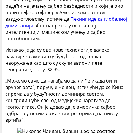
радећи на јачању сајбер безбедности и који је био
први шеф за софтвер у Америчком ратном
ваздухопловству, истиче да
Пекинг иде ка глобалној
доминацији
због напретка у вештачкој
интелигенцији, машинском учењу и сајбер
способностима.
Истакао је да су ове нове технологије далеко
важније за америчку будућност од тешког
наоружања као што су скупи авиони пете
генерације, попут Ф-35.
„Можемо само да нагађамо да ли ће икада бити
врућег рата“, поручује Чејлен, истичући да се Кина
спрема да у будућности доминира светом,
контролишући све, од медијских наратива до
геополитике. Он је додао да је америчка сајбер
одбрана у неким државним ресорима „на нивоу
вртића“.