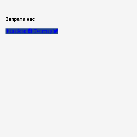
Запрати нас
Фацебоок
Тwиттер