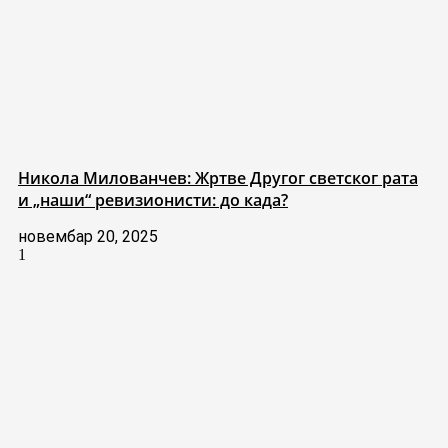
Никола Милованчев: Жртве Другог светског рата
и „наши“ ревизионисти: до када?
новембар 20, 2025