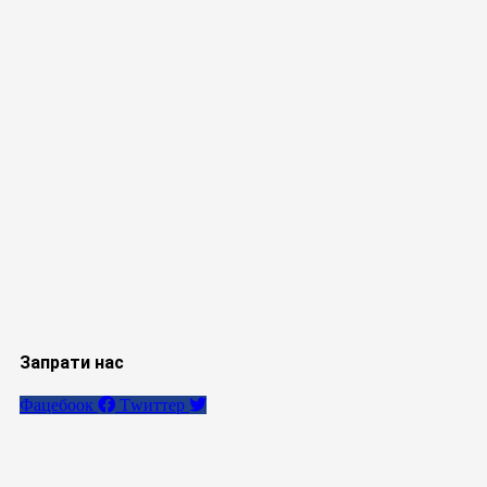
Запрати нас
Фацебоок
Тwиттер