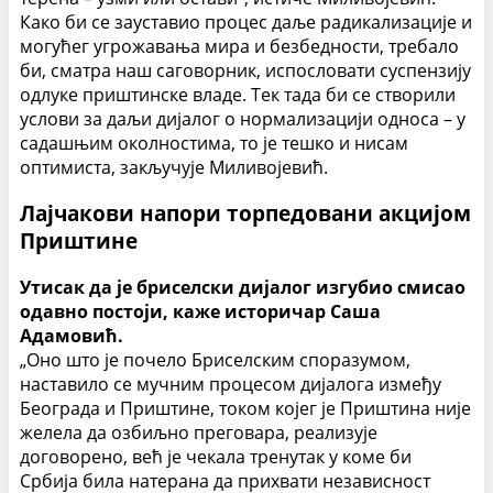
Како би се зауставио процес даље радикализације и
могућег угрожавања мира и безбедности, требало
би, сматра наш саговорник, испословати суспензију
одлуке приштинске владе. Тек тада би се створили
услови за даљи дијалог о нормализацији односа – у
садашњим околностима, то је тешко и нисам
оптимиста, закључује Миливојевић.
Лајчакови напори торпедовани акцијом
Приштине
Утисак да је бриселски дијалог изгубио смисао
одавно постоји, каже историчар Саша
Адамовић.
„Оно што је почело Бриселским споразумом,
наставило се мучним процесом дијалога између
Београда и Приштине, током којег је Приштина није
желела да озбиљно преговара, реализује
договорено, већ је чекала тренутак у коме би
Србија била натерана да прихвати независност