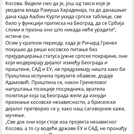
Косова. Видели смо да је, још од такси које је
уводила влада Рамуша Харадинаја, па до данашњег
дана када Аљбин Курти укида српске таблице, све
било у функцији притиска на Београд, да се Србија
сломи и призна оно што никада неће урадити“,
истиче он.
Осим у кратком периоду, када је Ричард Гренел
покушао да реши косовско питање без
прејудицирања статуса јужне српске покрајине, они
који модерирају дијалог између Београда и
приштине, САД и ЕУ, не предузимају ништа како би
Приштина испунила преузете обавезе, додаје
Адамовић. Приштина се, након Гренеловог
напуштања позиције посредника, вратила
политици која од Београда жели да изнуди
признање косовске независности, а бриселски
дијалог претворио се у, како наш саговорник каже,
мучење.
„Све док они који стоје иза пројекта независног
Косова, а то су водеће државе ЕУ и САД, не пронађу