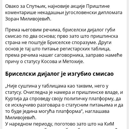
Овако за Спутњик, најновије акције Приштине
коментарише некадашњи југословенски дипломата
Зоран Миливојевић.
Према његовим речима, бриселски дијалог губи
смисао по два основа; прво зато што приштинска
страна не поштује Бриселске споразуме. Други
основ је тај што питање регистарских таблица,
према речима нашег саговорника, заправо намеће
причу о статусу Косова и Метохије.
Бриселски дијалог је изгубио смисао
„Није суштина у таблицама као таквим, него у
статусу. Очигледна је намера и приштинске владе, и
Куртија да спроведу своју политичку платформу, да
се искључиво разговара о статусним питањима и да
то буде једина могућа платформа“, наглашава
Миливојевић.
У наредном периоду, поготово зато што на КиМ