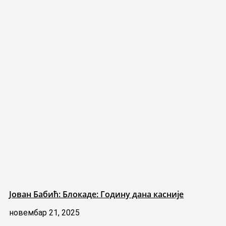
Јован Бабић: Блокаде: Годину дана касније
новембар 21, 2025