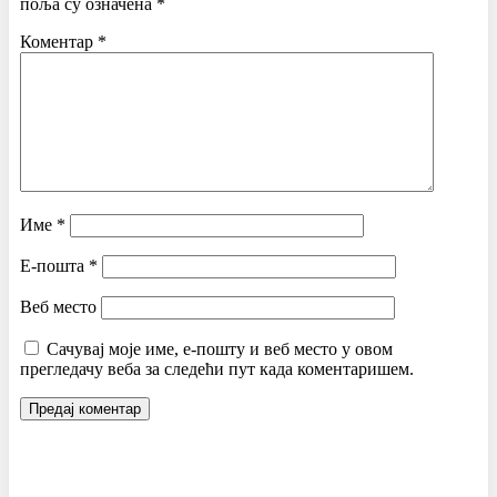
поља су означена
*
Коментар
*
Име
*
Е-пошта
*
Веб место
Сачувај моје име, е-пошту и веб место у овом
прегледачу веба за следећи пут када коментаришем.