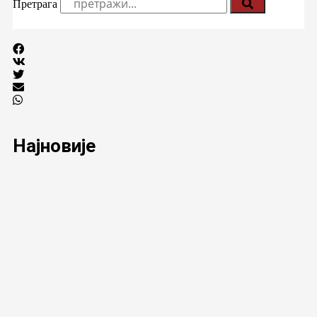
Претрага
Најновије