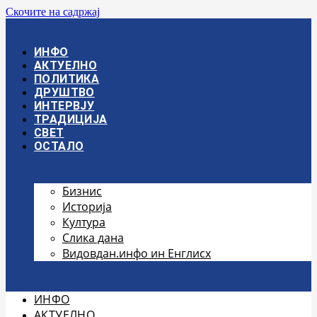
Скочите на садржај
ИНФО
АКТУЕЛНО
ПОЛИТИКА
ДРУШТВО
ИНТЕРВЈУ
ТРАДИЦИЈА
СВЕТ
ОСТАЛО
Бизнис
Историја
Култура
Слика дана
Видовдан.инфо ин Енглисх
ИНФО
АКТУЕЛНО