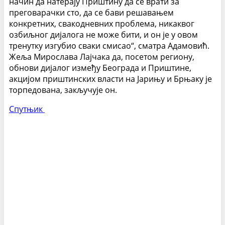
начин да натерају Приштину да се врати за
преговарачки сто, да се бави решавањем
конкретних, свакодневних проблема, никаквог
озбиљног дијалога не може бити, и он је у овом
тренутку изгубио сваки смисао“, сматра Адамовић.
Жеља Мирослава Лајчака да, посетом региону,
обнови дијалог између Београда и Приштине,
акцијом приштинских власти на Јарињу и Брњаку је
торпедована, закључује он.
Спутњик