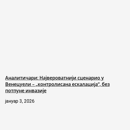
Аналитичари: Највероватнији сценарио у
Венецуели – „контролисана ескалација“, без
потпуне инвазије
јануар 3, 2026