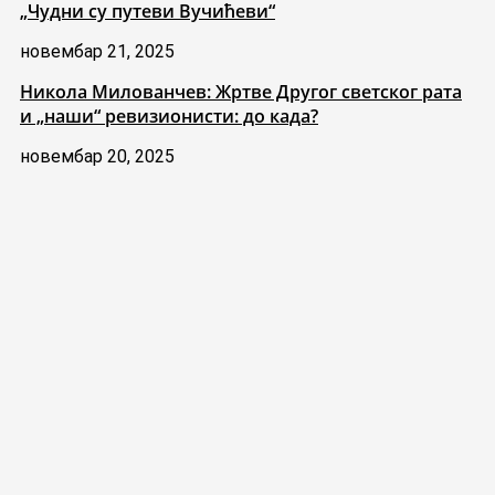
„Чудни су путеви Вучићеви“
новембар 21, 2025
Никола Милованчев: Жртве Другог светског рата
и „наши“ ревизионисти: до када?
новембар 20, 2025