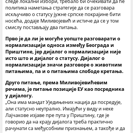
следе локални избори, требало би очекивати да ће
политика наметања стратегије да се разговара
искључиво о статусу јужне српске покрајине бити
носећа, додаје Миливојевић и истиче да се у том
смислу постављају два питања.
Прво је да ли је могуће уопште разговарати о
нормализацији односа између Београда и
Приштине, јер дијалог о нормализацији није
исто што и дијалог о статусу. Дијалог о
нормализацији значи разговоре о животним
питањима, па и о питањима слободе кретања.
Друго питање, према Миливојевићевим
речима, је питање позиције ЕУ као посредника
у дијалогу.
„Она има мандат Уједињених нација да посредује,
али статусно неутрално. Имајући у виду и неке
Лајчакове изјаве пре пута у Приштину, где је
говорио да на крају дијалога треба практично
рачунати са међусобним признањем, а такође и да