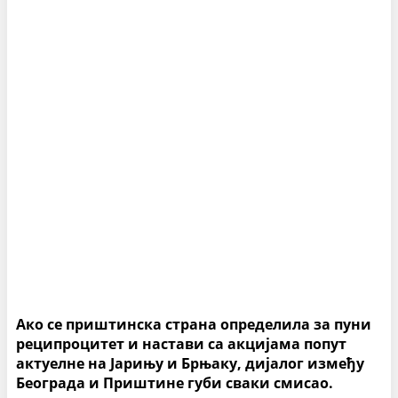
Ако се приштинска страна определила за пуни
реципроцитет и настави са акцијама попут
актуелне на Јарињу и Брњаку, дијалог између
Београда и Приштине губи сваки смисао.