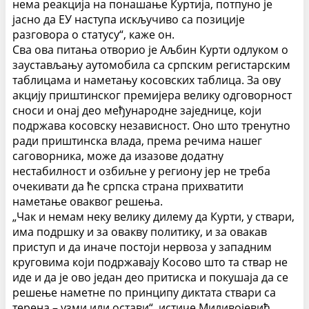
нема реакција на понашање Куртија, потпуно је
јасно да ЕУ наступа искључиво са позиције
разговора о статусу“, каже он.
Сва ова питања отворио је Аљбин Курти одлуком о
заустављању аутомобила са српским регистарским
таблицама и наметању косовских таблица. За ову
акцију приштинског премијера велику одговорност
сноси и онај део међународне заједнице, који
подржава косовску независност. Оно што тренутно
ради приштинска влада, према речима нашег
саговорника, може да изазове додатну
нестабилност и озбиљне у региону јер не треба
очекивати да ће српска страна прихватити
наметање оваквог решења.
„Чак и немам неку велику дилему да Курти, у ствари,
има подршку и за овакву политику, и за овакав
приступ и да иначе постоји нервоза у западним
круговима који подржавају Косово што та ствар не
иде и да је ово један део притиска и покушаја да се
решење наметне по принципу диктата ствари са
терена – узми или остави“, истиче Миливојевић.