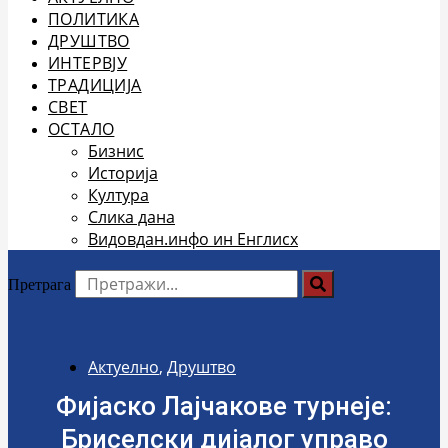
ПОЛИТИКА
ДРУШТВО
ИНТЕРВЈУ
ТРАДИЦИЈА
СВЕТ
ОСТАЛО
Бизнис
Историја
Култура
Слика дана
Видовдан.инфо ин Енглисх
Претрага
Актуелно
,
Друштво
Фијаско Лајчакове турнеје:
Бриселски дијалог управо