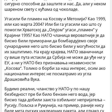
сигурно способне да заштите и нас. Да, али у неком
шареном свету с кућама од чоколаде.
Угасили би пламен на Косову и Метохији? Као 1999,
или као марта 2004? Или би га угасили као што су
помогли Хрватској да „Олујом“ угаси „пламен“ у
Крајини 1995? Као НАТО чланица вероватније је да
бисмо били приморани да бомбардујемо своје
сународнике него што бисмо били у могућности да
их заштитимо. На крају крајева, НАТО званичници
су више пута истакли да Србија не може да уђе ни у
ЕУ, а ни у НАТО без признавања независности
„Косова“. Толико о борби за наш интерес, осим ако
национални интерес не посматрамо из угла
Драшковића Вука.
Будимо реални, чланство у НАТО-у по нашу
безбедност пре би било бензин него вода, јер
бисмо тада добили заиста озбиљног непријатеља –
Русију. Пољска и Румунија, на пример, раније нису
биле мета руских нуклеарних ракета, али откако су