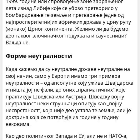
1999. године или спровођење зоне забрањеног
лета изнад Либије које се убрзо претворило у
бомбардовање те земље и претварање једне од
најпросперитетнијих афричких држава у црну рупу
(ионако) Црног континента. Желимо ли да будемо
део таквог злочиначког подухвата и саучесници?
Ваљда не.
Форме неутралности
Када кажемо да су неутралне државе неутралне на
свој начин, само у Европи имамо три примера
неутралности – од апсолутне коју ужива Швајцарска
и ништа јој не фали, до оних „прагматичних“ које
практикују Шведска или Аустрија. Шведску војну
неутралност неки стручњаци описују као „војну
несврстаност“, која није део устава те земље, али је
доктрина која се потврђује из године у годину
вековима.
Као део политичког Запада и ЕУ, али не и НАТО-а,