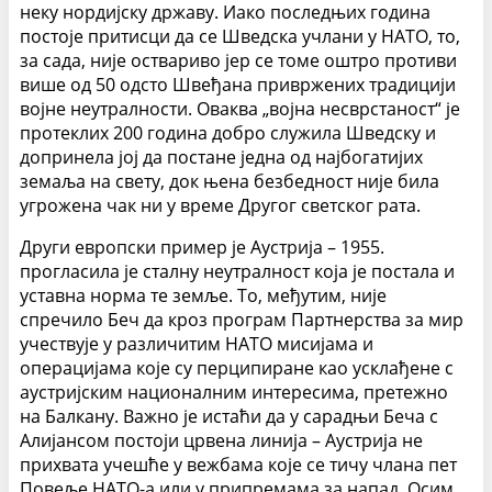
неку нордијску државу. Иако последњих година
постоје притисци да се Шведска учлани у НАТО, то,
за сада, није оствариво јер се томе оштро противи
више од 50 одсто Швеђана привржених традицији
војне неутралности. Оваква „војна несврстаност“ је
протеклих 200 година добро служила Шведску и
допринела јој да постане једна од најбогатијих
земаља на свету, док њена безбедност није била
угрожена чак ни у време Другог светског рата.
Други европски пример је Аустрија – 1955.
прогласила је сталну неутралност која је постала и
уставна норма те земље. То, међутим, није
спречило Беч да кроз програм Партнерства за мир
учествује у различитим НАТО мисијама и
операцијама које су перципиране као усклађене с
аустријским националним интересима, претежно
на Балкану. Важно је истаћи да у сарадњи Беча с
Алијансом постоји црвена линија – Аустрија не
прихвата учешће у вежбама које се тичу члана пет
Повеље НАТО-а или у припремама за напад. Осим