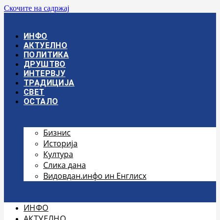
Скочите на садржај
ИНФО
АКТУЕЛНО
ПОЛИТИКА
ДРУШТВО
ИНТЕРВЈУ
ТРАДИЦИЈА
СВЕТ
ОСТАЛО
Бизнис
Историја
Култура
Слика дана
Видовдан.инфо ин Енглисх
ИНФО
АКТУЕЛНО