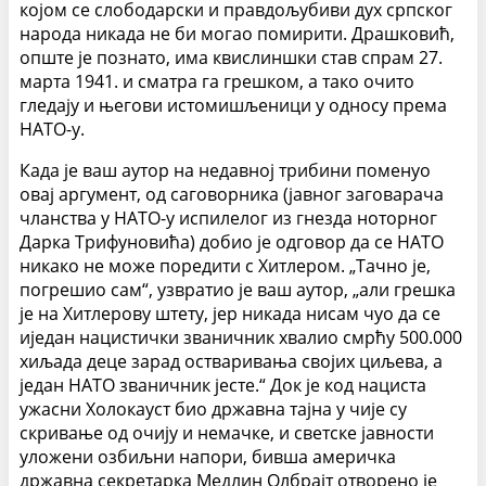
којом се слободарски и правдољубиви дух српског
народа никада не би могао помирити. Драшковић,
опште је познато, има квислиншки став спрам 27.
марта 1941. и сматра га грешком, а тако очито
гледају и његови истомишљеници у односу према
НАТО-у.
Када је ваш аутор на недавној трибини поменуо
овај аргумент, од саговорника (јавног заговарача
чланства у НАТО-у испилелог из гнезда ноторног
Дарка Трифуновића) добио је одговор да се НАТО
никако не може поредити с Хитлером. „Тачно је,
погрешио сам“, узвратио је ваш аутор, „али грешка
је на Хитлерову штету, јер никада нисам чуо да се
иједан нацистички званичник хвалио смрћу 500.000
хиљада деце зарад остваривања својих циљева, а
један НАТО званичник јесте.“ Док је код нациста
ужасни Холокауст био државна тајна у чије су
скривање од очију и немачке, и светске јавности
уложени озбиљни напори, бивша америчка
државна секретарка Медлин Олбрајт отворено је