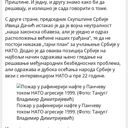
Приштине. И једну, и другу знамо како би да
решавају, и излишно је сада говорити о томе.
С друге стране, председник Скупштине Србије
Ивица Дачић истакао је да је војна неутралност
„наша законска обавеза, али је уједно и одраз
расположења већине наших грађана“, те да не
постоји никакав „тајни план“ за учлањење Србије у
НАТО. Додао је да оваква позиција Србије на
најбољи начин одражава њено гледање на
решавање међународних безбедносних проблема,
али одражава и дубока осећања народа Србије у
вези с интервенцијом НАТО-а пре 22 године.
Пожар у рафинерији нафте у Панчеву
током НАТО агресије 1999. (Фото: Танјуг/
Владимир Димитријевић)