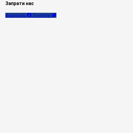
Запрати нас
Фацебоок
Тwиттер