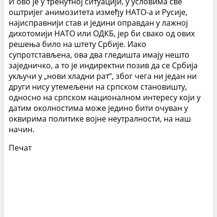
И ово је у тренутној ситуацији, у условима све
оштријег анимозитета између НАТО-а и Русије,
најисправнији став и једини оправдан у лажној
дихотомији НАТО или ОДКБ, јер би свако од ових
решења било на штету Србије. Иако
супротстављена, ова два гледишта имају нешто
заједничко, а то је индиректни позив да се Србија
укључи у „нови хладни рат“, због чега ни један ни
други нису утемељени на српском становишту,
односно на српском националном интересу који у
датим околностима може једино бити очуван у
оквирима политике војне неутралности, на наш
начин.
Печат