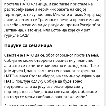
постале НАТО чланице, и као такве пристале на
распоређивање америчких ракета на својој
територији, то су постале. Мислите о томе. У крајњој
линији, сетимо се Трампових речи и пренесимо их
на себе – желимо ли да ратујемо против Русије због
Литваније, Летоније, или Естоније које су у рат
гурнуле САД?
Поруке са семинара
Свестан је НАТО да се, због огромног противљења,
Србија не може отворено призивати у чланство,
али зато се то чини индиректно и испод жита. Тако
је Мирчеа Џоана, заменик генералног секретара
НАТО-а Јенса Столтенберга, на семинару изјавио да
НАТО поштује одлуку Србије да буде војно
неутрална, али да је „у све опаснијем свету
партнерство са Алијансом све важније, с обзиром
на то да се мења глобална равнотежа моћи“.
Ако се мења глобална равнотежа моћи, то значи да