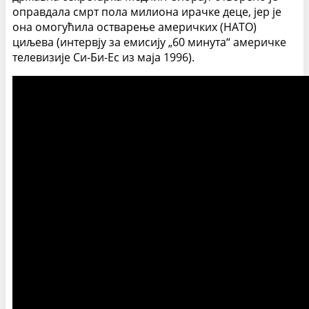
оправдала смрт пола милиона ирачке деце, јер је
она омогућила остварење америчких (НАТО)
циљева (интервју за емисију „60 минута“ америчке
телевизије Си-Би-Ес из маја 1996).