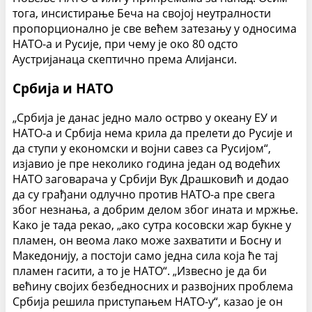
тога, инсистирање Беча на својој неутралности
пропорционално је све већем затезању у односима
НАТО-а и Русије, при чему је око 80 одсто
Аустријанаца скептично према Алијанси.
Србија и НАТО
„Србија је данас једно мало острво у океану ЕУ и
НАТО-а и Србија нема крила да прелети до Русије и
да ступи у економски и војни савез са Русијом“,
изјавио је пре неколико година један од водећих
НАТО заговарача у Србији Вук Драшковић и додао
да су грађани одлучно против НАТО-а пре свега
због незнања, а добрим делом због ината и мржње.
Како је тада рекао, „ако сутра косовски жар букне у
пламен, он веома лако може захватити и Босну и
Македонију, а постоји само једна сила која ће тај
пламен гасити, а то је НАТО“. „Извесно је да би
већину својих безбедносних и развојних проблема
Србија решила приступањем НАТО-у“, казао је он