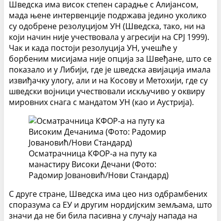
Шведска има висок степен сарадње с Алијансом,
мада њене интервенције подржава једино уколико
су одобрене резолуцијом УН (Шведска, тако, ни на
који начин није учествовала у агресији на СРЈ 1999).
Чак и када постоји резолуција УН, учешће у
борбеним мисијама није опција за Швеђане, што се
показало и у Либији, где је шведска авијација имала
извиђачку улогу, али и на Косову и Метохији, где су
шведски војници учествовали искључиво у оквиру
мировних снага с мандатом УН (као и Аустрија).
Осматрачница КФОР-а на путу ка
манастиру Високи Дечани (Фото:
Радомир Јовановић/Нови Стандард)
С друге стране, Шведска има цео низ одбрамбених
споразума са ЕУ и другим нордијским земљама, што
значи да не би била пасивна у случају напада на