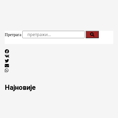
Претрага
Најновије