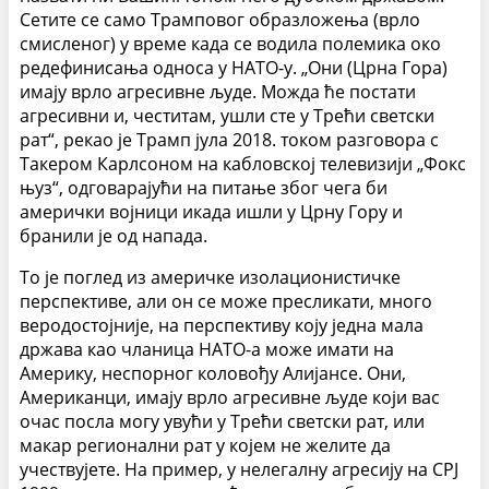
Сетите се само Трамповог образложења (врло
смисленог) у време када се водила полемика око
редефинисања односа у НАТО-у. „Они (Црна Гора)
имају врло агресивне људе. Можда ће постати
агресивни и, честитам, ушли сте у Трећи светски
рат“, рекао је Трамп јула 2018. током разговора с
Такером Карлсоном на кабловској телевизији „Фокс
њуз“, одговарајући на питање због чега би
амерички војници икада ишли у Црну Гору и
бранили је од напада.
То је поглед из америчке изолационистичке
перспективе, али он се може пресликати, много
веродостојније, на перспективу коју једна мала
држава као чланица НАТО-а може имати на
Америку, неспорног коловођу Алијансе. Они,
Американци, имају врло агресивне људе који вас
очас посла могу увући у Трећи светски рат, или
макар регионални рат у којем не желите да
учествујете. На пример, у нелегалну агресију на СРЈ