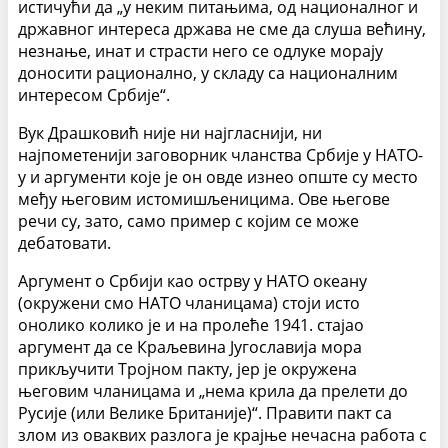
истичући да „у неким питањима, од националног и
државног интереса држава не сме да слуша већину,
незнање, инат и страсти него се одлуке морају
доносити рационално, у складу са националним
интересом Србије“.
Вук Драшковић није ни најгласнији, ни
најпометенији заговорник чланства Србије у НАТО-
у и аргументи које је он овде изнео опште су место
међу његовим истомишљеницима. Ове његове
речи су, зато, само пример с којим се може
дебатовати.
Аргумент о Србији као острву у НАТО океану
(окружени смо НАТО чланицама) стоји исто
онолико колико је и на пролеће 1941. стајао
аргумент да се Краљевина Југославија мора
прикључити Тројном пакту, јер је окружена
његовим чланицама и „нема крила да прелети до
Русије (или Велике Британије)“. Правити пакт са
злом из оваквих разлога је крајње нечасна работа с