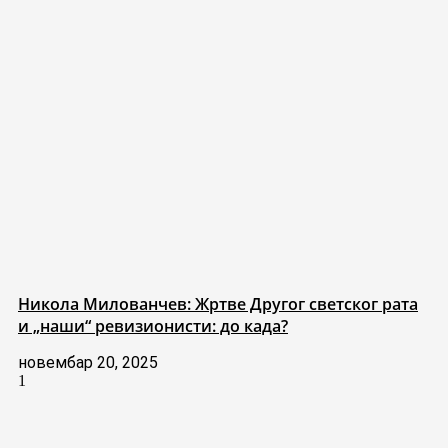
Никола Милованчев: Жртве Другог светског рата
и „наши“ ревизионисти: до када?
новембар 20, 2025