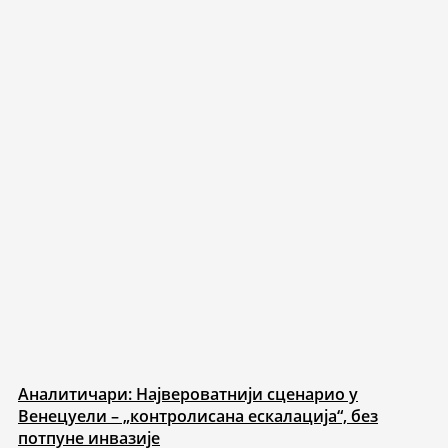
Аналитичари: Највероватнији сценарио у
Венецуели – „контролисана ескалација“, без
потпуне инвазије