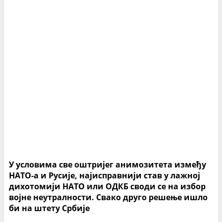
У условима све оштријег анимозитета између
НАТО-а и Русије, најисправнији став у лажној
дихотомији НАТО или ОДКБ своди се на избор
војне неутралности. Свако друго решење ишло
би на штету Србије