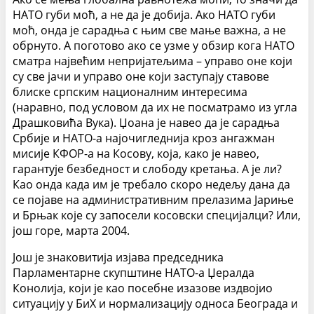
НАТО губи моћ, а не да је добија. Ако НАТО губи
моћ, онда је сарадња с њим све мање важна, а не
обрнуто. А поготово ако се узме у обзир кога НАТО
сматра највећим непријатељима – управо оне који
су све јачи и управо оне који заступају ставове
блиске српским националним интересима
(наравно, под условом да их не посматрамо из угла
Драшковића Вука). Џоана је навео да је сарадња
Србије и НАТО-а најочигледнија кроз ангажман
мисије КФОР-а на Косову, која, како је навео,
гарантује безбедност и слободу кретања. А је ли?
Као онда када им је требало скоро недељу дана да
се појаве на административним прелазима Јариње
и Брњак које су запосели косовски специјалци? Или,
још горе, марта 2004.
Још је знаковитија изјава председника
Парламентарне скупштине НАТО-а Џералда
Конолија, који је као посебне изазове издвојио
ситуацију у БиХ и нормализацију односа Београда и