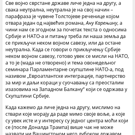
Све војно сврстане државе личе једна на другу, а
свака неутрална, неутрална је на свој начин –
парафраза је чувене Толстојеве реченице којом
отвара један од највећих романа,
Ану Карењину
, а
чини нам се згодном за почетак текста о односима
Србије и НАТО-а и питању треба ли наша земља да
се прикључи неком војном савезу, или да остане
неутрална. Када се говори о прикључењу Србије
неком војном савезу, готово увек се мисли на НАТО,
а то је (мада не отворено) и тема овонедељног
семинара Парламентарне скупштине НАТО-а, под
називом „Евроатлантске интеграције, партнерство
за мир и даљи кораци у суочавању са преосталим
изазовима на Западном Балкану“ који се одржава у
Скупштини Србије.
Када кажемо да личе једна на другу, мислимо на
ствари које морају да раде мимо своје воље, а које
су увек исте и у интересу су једног центра моћи који
се (после Доналда Трампа) више чак не може
назвати ни Вашингтоном него дубоком државом.