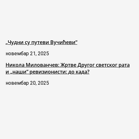
„Чудни су путеви Вучићеви“
новембар 21, 2025
Никола Милованчев: Жртве Другог светског рата
и „наши“ ревизионисти: до када?
новембар 20, 2025