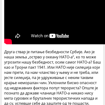
Друга ствар је питање безбедности Србије. Ако је
наша земља „острво у океану НАТО-а“, ко то може
угрозити нашу безбедност, осим самог НАТО-а? Баш
као и Тројни пакт 1941. Или НАТО није силеџија који
нам прети, па нам чланство у њему и не треба, или
јесте силеџија, па је удруживање с неким таквим
крајње неморалан чин. Уклонили бисмо опасност
од недржавних фактора попут терориста? Опште је
познато да државе чланице НАТО-а никако нису
мета сурових и бруталних терористичких напада и
да су, успевши себе да заштите од те пошасти,