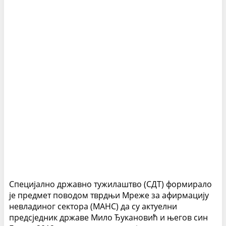
Специјално државно тужилаштво (СДТ) формирало
је предмет поводом тврдњи Мреже за афирмацију
невладиног сектора (МАНС) да су актуелни
предсједник државе Мило Ђукановић и његов син