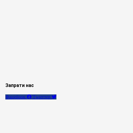
Запрати нас
Фацебоок
Тwиттер