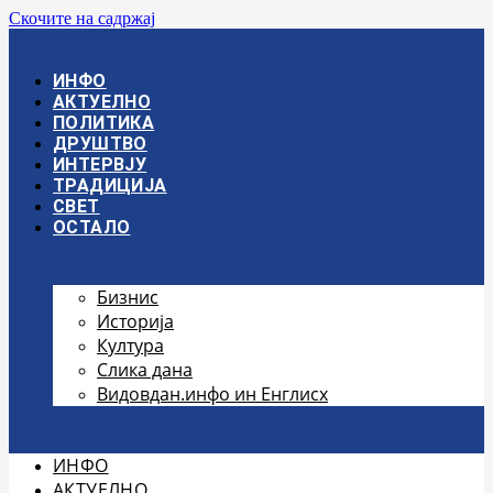
Скочите на садржај
ИНФО
АКТУЕЛНО
ПОЛИТИКА
ДРУШТВО
ИНТЕРВЈУ
ТРАДИЦИЈА
СВЕТ
ОСТАЛО
Бизнис
Историја
Култура
Слика дана
Видовдан.инфо ин Енглисх
ИНФО
АКТУЕЛНО