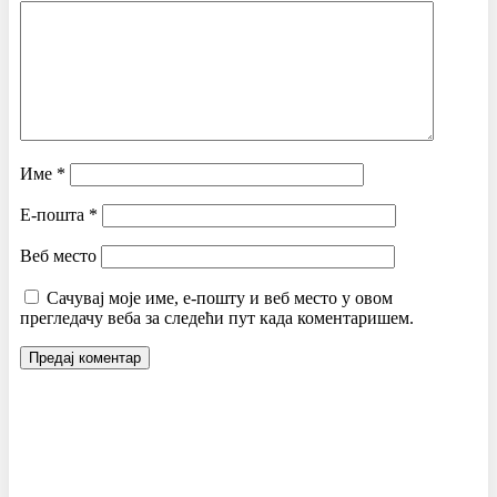
Име
*
Е-пошта
*
Веб место
Сачувај моје име, е-пошту и веб место у овом
прегледачу веба за следећи пут када коментаришем.