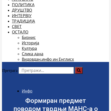
ПОЛИТИКА
ДРУШТВО
ИНТЕРВЈУ
ТРАДИЦИЈА
СВЕТ
ОСТАЛО
Бизнис
Историја
Култура
Слика дана
Видовдан.инфо ин Енглисх
Претрага
Инфо
Формиран предмет
поводом тврдњи МАНС-а о