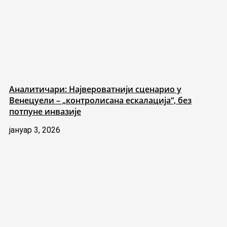
Аналитичари: Највероватнији сценарио у
Венецуели – „контролисана ескалација“, без
потпуне инвазије
јануар 3, 2026