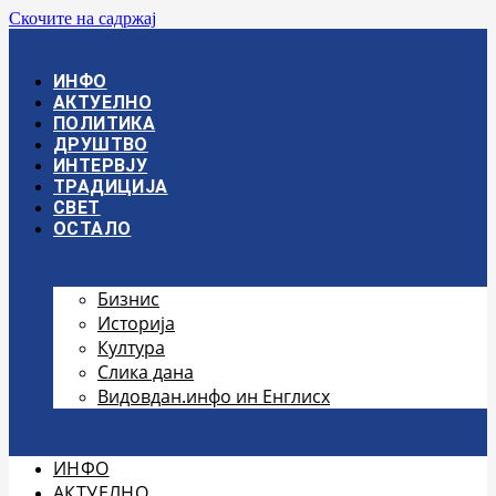
Скочите на садржај
ИНФО
АКТУЕЛНО
ПОЛИТИКА
ДРУШТВО
ИНТЕРВЈУ
ТРАДИЦИЈА
СВЕТ
ОСТАЛО
Бизнис
Историја
Култура
Слика дана
Видовдан.инфо ин Енглисх
ИНФО
АКТУЕЛНО