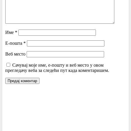
Име
*
Е-пошта
*
Веб место
Сачувај моје име, е-пошту и веб место у овом
прегледачу веба за следећи пут када коментаришем.