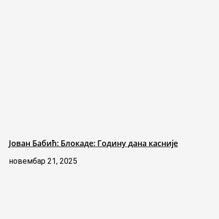
Јован Бабић: Блокаде: Годину дана касније
новембар 21, 2025