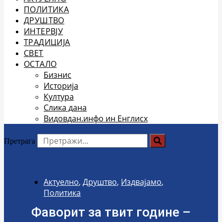
ПОЛИТИКА
ДРУШТВО
ИНТЕРВЈУ
ТРАДИЦИЈА
СВЕТ
ОСТАЛО
Бизнис
Историја
Култура
Слика дана
Видовдан.инфо ин Енглисх
Претрага
Актуелно
,
Друштво
,
Издвајамо
,
Политика
Фаворит за твит године –