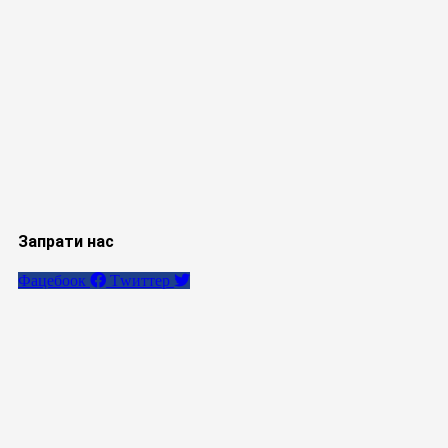
Запрати нас
Фацебоок
Тwиттер