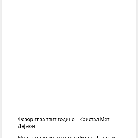
Фсворит за твит године – Кристал Мет
Дејмон
Много ми је драго што су Борис Тадић и