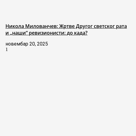
Никола Милованчев: Жртве Другог светског рата
и „наши“ ревизионисти: до када?
новембар 20, 2025