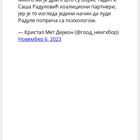
Саша Радуловић коалициони партнери,
јер је то изгледа једини начин да луди
Радуле поприча са психологом.
— Кристал Мет Дејмон (@гоод_неигхбор)
Новембер 6, 2023