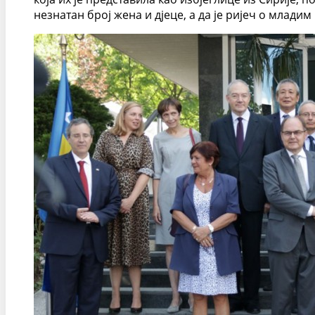
незнатан број жена и дјеце, а да је ријеч о млади