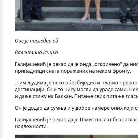
Ове је наследио од
Валентина Инцка
Галијашевић је рекао да је онда „откривено“ да ни
припадници снага поражених на неком фронту.
„Тим људима је неко обезбиједио и платио превоз 
дестинацији. Они то нису могли да ураде сами. Не
и даље стижу на Балкан. Питање свих питање гласи 
Он је додао да сумња и у добре намере оних који 
Галијашевић је рекао да је Шмит послат без сагл
надлежности.