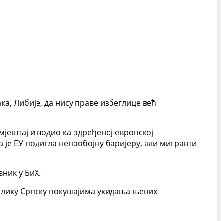
ака, Либије, да нису праве избеглице већ
мјештај и водио ка одређеној европској
а је ЕУ подигла непробојну баријеру, али мигранти
вник у БиХ.
ублику Српску покушајима укидања њених