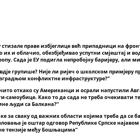
у
стизале
праве избјеглице већ припадници
на фро
о их и облачио, обезбјеђивао успутни смјештај и во
опу. Сада је ЕУ подигла непробојну баријеру, али м
овдје групише?
Није ли
ријеч о школском примјеру п
изградњом конфликтне инфраструктуре
?
“
очито откако су Американци и осрали напустили Авг
ти-самоубице.
Како то да сада не треба очекивати 
ине људи са Балкана?
“
ике за сваку од важних области којима треба да се 
ловања је оштар одговор Републике Српске најавом
игне тензије међу Бошњацима“