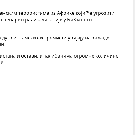
амским терористима из Африке који ће угрозити
е сценарио радикализације у БиХ много
 дуго исламски екстремисти убијају на хиљаде
ни.
нистана и оставили талибанима огромне количине
е.