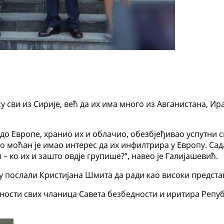
су сви из Сирије, већ да их има много из Авганистана, Ир
до Европе, хранио их и облачио, обезбјеђивао успутни с
ко моћан је имао интерес да их инфилтрира у Европу. Сад
– ко их и зашто овдје групише?“, навео је Галијашевић.
су послали Кристијана Шмита да ради као високи предста
асности свих чланица Савета безбедности и иритира Реп