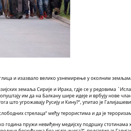
беглица и изазвало велико узнемирење у околним земљам
 азијских земаља Сирије и Ирака, гдје се у редовима `Ис
опуштају им да на Балкану шире идеје и врбују нове члан
ога што угрожавају Русију и Кину?“, упитао је Галијашеви
„слободних стрелаца“ међу терористима и да је терориза
ико година пружи невиђену медијску подршку стотинама 
ородице бескућника без игдје ичега?“, подсјетио је Галиј