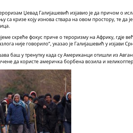
ероризам Џевад Галијашевић изјавио је да причом о исл
 са кризе коју изнова ствара на овом простору, те да ј
ица.
еме скреће фокус приче о тероризму на Африку, гдје већ
злога није говорило“, указао је Галијашевић у изјави Ср
ава баш у тренутку када су Американци отишли из Авга
учене да користе америчка борбена возила и хеликоптер