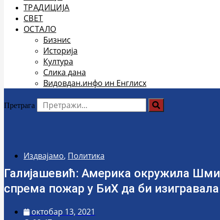
ТРАДИЦИЈА
СВЕТ
ОСТАЛО
Бизнис
Историја
Култура
Слика дана
Видовдан.инфо ин Енглисх
Претрага
Издвајамо
,
Политика
Галијашевић: Америка окружила Шмит
спрема пожар у БиХ да би изигравала
октобар 13, 2021