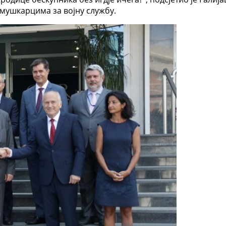
м мушкарцима за војну службу.