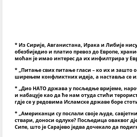
* И
з Сирије, Авганистана, Ирака
и
Либије нис
обезбиједио и платио превоз до Европе, храни
моћан је имао интерес да их инфилтрира у Евр
*
„Питање свих питање гласи – ко их и зашто 
ширењем конфликтних идеја, а наставља се 
* „Д
ио НАТО држава у посљедње вријеме
, нар
и набацује као да ће нам отуда стићи терорис
гдје се у редовима Исламске државе боре стот
*
„Американци су послали своје људе, савјетн
ствари, доноси одлуке
?
Посљедица оваквог дје
Сипе, што је Сарајево једва дочекало да под