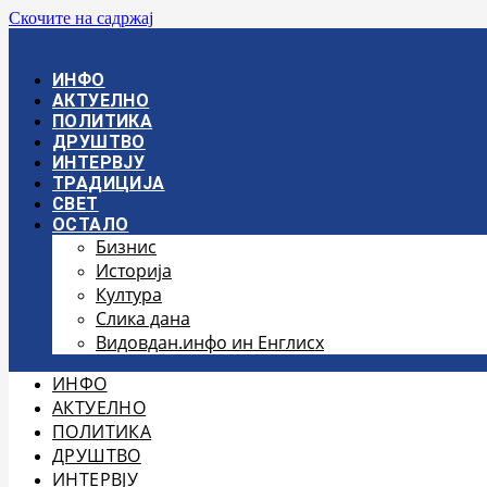
Скочите на садржај
ИНФО
АКТУЕЛНО
ПОЛИТИКА
ДРУШТВО
ИНТЕРВЈУ
ТРАДИЦИЈА
СВЕТ
ОСТАЛО
Бизнис
Историја
Култура
Слика дана
Видовдан.инфо ин Енглисх
ИНФО
АКТУЕЛНО
ПОЛИТИКА
ДРУШТВО
ИНТЕРВЈУ