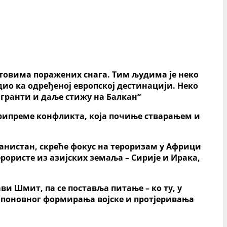
нтовима
поражених снага.
Тим људима је неко
дио ка одређеној европској дестинацији. Неко
игранти и даље стижу на Балкан“
рипреме конфликта, која почиње стварањем и
анистан,
скреће фокус
на
терориз
а
м
у
Афри
ци
терористе из азијских земаља
–
Сирије и Ирака,
бави Шмит, па се поставља питање
–
ко ту, у
 поновног формирања војске и протјеривања