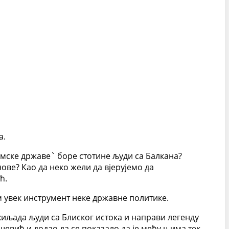
а.
ламске државе` боре стотине људи са Балкана?
ове? Као да неко жели да вјерујемо да
ћ.
м увек инструмент неке државне политике.
хиљада људи са Блиског истока и направи легенду
ашевић и додао да се показало да је међу њима тек