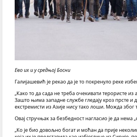
Ево их и у средњој Босни
Галијашевић је рекао да је то покренуло реке из
„Како то да сада не треба очекивати терористе из
Зашто њима западне службе гледају кроз прсте и д
екстремисти из Азије нису тако лоши. Можда због т
Овај стручњак за безбедност нагласио је да нема 
„Ко је био довољно богат и моћан да прије некол
која их је представила као избјеглице из Сирије, п