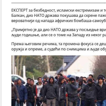
_________________________________________________________
ЕКСПЕРТ за безбедност, исламски екстремизам и т
Балкан, дио НАТО држава покушава да скрене пажњу
вероватнији од напада афричких бомбаша-самоуб
„Примјетно је да дио НАТО држава у посљедње вриј
људи годишње, али се о томе на Западу из неког ра
Према његовим речима, та промена фокуса се деш
оружја и опреме, а судећи по снимцима и људе об