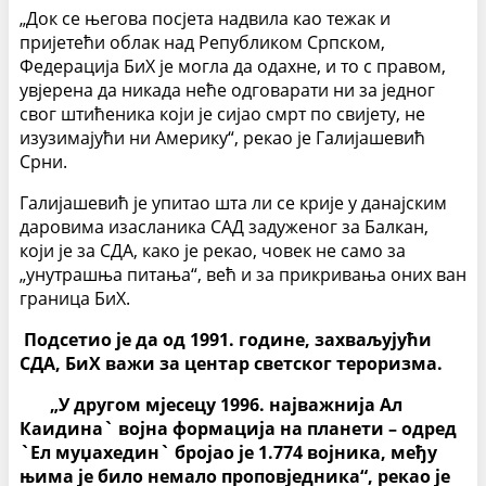
„Док се његова посјета надвила као тежак и
пријетећи облак над Републиком Српском,
Федерација БиХ је могла да одахне, и то с правом,
увјерена да никада неће одговарати ни за једног
свог штићеника који је сијао смрт по свијету, не
изузимајући ни Америку“, рекао је Галијашевић
Срни.
Галијашевић је упитао шта ли се крије у данајским
даровима изасланика САД задуженог за Балкан,
који је за СДА, како је рекао, човек не само за
„унутрашња питања“, већ и за прикривања оних ван
граница БиХ.
Подсетио је да од 1991. године, захваљујући
СДА, БиХ важи за центар светског тероризма.
„У другом мјесецу 1996. најважнија Ал
Каидина` војна формација на планети – одред
`Ел муџахедин` бројао је 1.774 војника, међу
њима је било немало проповједника“, рекао је