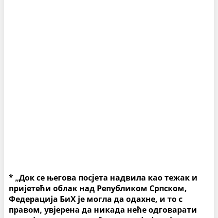
* „Док се његова посјета надвила као тежак и
пријетећи облак над Републиком Српском,
Федерација БиХ је могла да одахне, и то с
правом, увјерена да никада неће одговарати