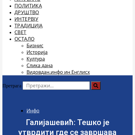
ПОЛИТИКА
ДРУШТВО
ИНТЕРВЈУ
ТРАДИЦИЈА
СВЕТ
ОСТАЛО
Бизнис
Историја
Култура
Слика дана
Видовдан.инфо ин Енглисх
Претрага
Инфо
Галијашевић: Тешко је
утврдити где се завршава