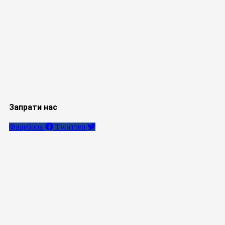
Запрати нас
Фацебоок
Тwиттер