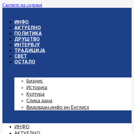
Скочите на садржај
ИНФО
АКТУЕЛНО
ПОЛИТИКА
ДРУШТВО
ИНТЕРВЈУ
ТРАДИЦИЈА
СВЕТ
ОСТАЛО
Бизнис
Историја
Култура
Слика дана
Видовдан.инфо ин Енглисх
ИНФО
АКТУЕЛНО