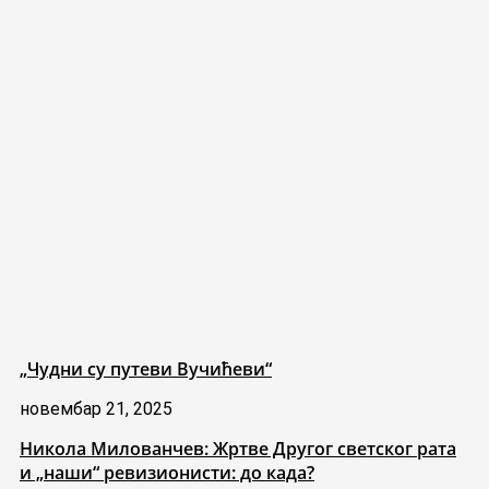
„Чудни су путеви Вучићеви“
новембар 21, 2025
Никола Милованчев: Жртве Другог светског рата
и „наши“ ревизионисти: до када?