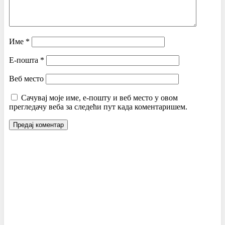
Име
*
Е-пошта
*
Веб место
Сачувај моје име, е-пошту и веб место у овом
прегледачу веба за следећи пут када коментаришем.