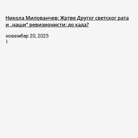
Никола Милованчев: Жртве Другог светског рата
и „наши“ ревизионисти: до када?
новембар 20, 2025