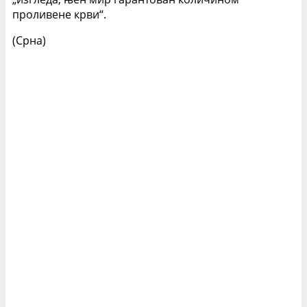
проливене крви“.
(Срна)