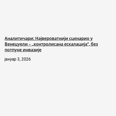
Аналитичари: Највероватнији сценарио у
Венецуели – „контролисана ескалација“, без
потпуне инвазије
јануар 3, 2026