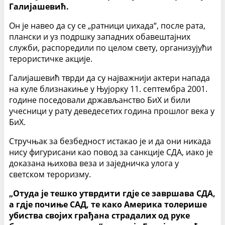
Галијашевић.
Он је навео да су се „ратници џихада“, после рата,
плански и уз подршку западних обавештајних
служби, распоредили по целом свету, организујући
терористичке акције.
Галијашевић тврди да су најважнији актери напада
на куле близнакиње у Њујорку 11. септембра 2001.
године поседовали држављанство БиХ и били
учесници у рату деведесетих година прошлог века у
БиХ.
Стручњак за безбедност истакао је и да они никада
нису фигурисани као повод за санкције СДА, иако је
доказана њихова веза и заједничка улога у
светском тероризму.
„Отуда је тешко утврдити гдје се завршава СДА,
а гдје почиње САД, те како Америка толерише
убиства својих грађана страдалих од руке