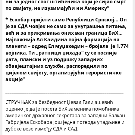
ни за једног свог штићеника који је сијао смрт
по свијету, не изузимајући ни Америку“
* Ескобар пријети само Републици Српској… Он
је за СДА човјек не само за унутрашња питања,
већ и за прикривања оних ван граница БиХ…
Најважнија Ал Каидина војна формација на
планети – одред Ел муџахедин – бројала је 1.774
војника. Ти „ратници џихада“ су се послије
рата, плански и уз подршку западних
обавјештајних служби, распоредили по
цијелом свијету, организујући терористичке
акције“
________________________________________________________
СТРУЧЊАК за безбедност Џевад Галијашевић
оценио је да је посета БиХ заменика помоћника
америчког државног секретара за западни Балкан
Габријела Ескобара још једна потврда упадљиве и
дубоке везе између СДА и САД.