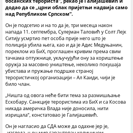
босанских терориста“, рекао је Галијашевић и
додао да се „црни облак пријетњи надвија само
над Републиком Српском“.
Он је подсетио и на то да је, три месеца након
напада 11. септембра, Сулејман Таловић у Солт Лејк
Ситију усмртио пет особа прије него што је
полиција убила њега, као и да је Адис Медуњанин,
пореклом из БиХ, проглашен кривим према свим
тачкама оптужнице, укључујући ону за кориштење
оружја за масовно уништење, неколико покушаја
убистава и пружање подршке страној
терористичкој организацији – Ал Каиди, чији је
било члан.
„Ништа од овога неће бити тема за размишљање
Ескобару. Санкције терористима из БиХ и са Косова
никада америчка Влада није доносила, нити
изрицала“, констатовао је Галијашевић.
Он је нагласио да СДА може да одахне јер је,
„изгледа, њен мир гарантован количином