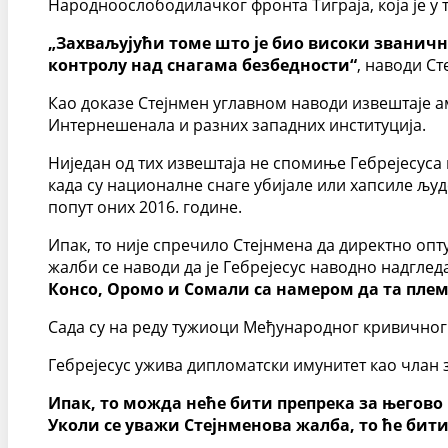
Народноослободилачког фронта Тиграја, која је у 
„Захваљујући томе што је био високи званичн
контролу над снагама безбедности“
, наводи Ст
Као доказе Стејнмен углавном наводи извештаје ам
Интернешенала и разних западних институција.
Ниједан од тих извештаја не спомиње Гебрејесуса 
када су националне снаге убијале или хапсиле људ
попут оних 2016. године.
Ипак, то није спречило Стејнмена да директно оп
жалби се наводи да је Гебрејесус наводно надгле
Консо, Оромо и Сомали са намером да та пл
Сада су на реду тужиоци Међународног кривичног с
Гебрејесус ужива дипломатски имунитет као члан 
Ипак, то можда неће бити препрека за његов
Уколи се уважи Стејнменова жалба, то ће бити