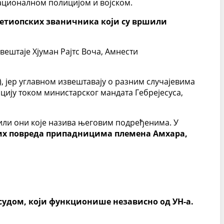
националном полицијом и војском.
е етиопских званичника који су вршили
вештаје Хјуман Рајтс Воча, Амнести
, јер углавном извештавају о разним случајевима
ацију током министарског мандата Гебрејесуса,
нили они које назива његовим подређенима. У
их повреда припадницима племена Амхара,
удом, који функционише независно од УН-а.