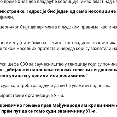
то време била део владајуће коалиције, имао власт над 
ик странке, Тедрос је био један од само неколицин
ејнмен.
еричког Стејт департмента о људским правима, као и из
по имену (нити било ког етиопског владиног званичника)
е током масовних протеста и нереда који су захватили н
тужи шефа СЗО за саучесништво у геноциду који су почи
дао
„убијање и наношење тешких телесних и душевн
емена уништи у целини или делимично“
.
уда који треба да одлуче да ли ће уважити поднесак.
здравствене организације УН-а.
о кривично гоњење пред Међународним кривичним с
 први пут да се тамо суди званичнику УН-а.