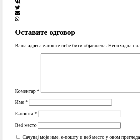
Оставите одговор
Ваша адреса е-поште неће бити објављена.
Неопходна пољ
Коментар
*
Име
*
Е-пошта
*
Веб место
Сачувај моје име, е-пошту и веб место у овом преглед