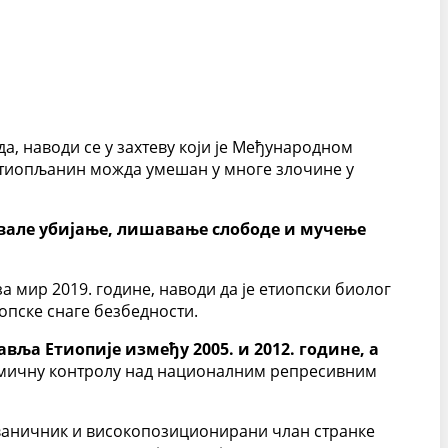
да, наводи се у захтеву који је Међународном
е Етиопљанин можда умешан у многе злочине у
чивале убијање, лишавање слободе и мучење
за мир 2019. године, наводи да је етиопски биолог
опске снаге безбедности.
авља Етиопије између 2005. и 2012. године, а
имичну контролу над националним репресивним
 званичник и високопозиционирани члан странке