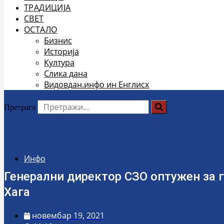
ТРАДИЦИЈА
СВЕТ
ОСТАЛО
Бизнис
Историја
Култура
Слика дана
Видовдан.инфо ин Енглисх
Претрага
Инфо
Генерални директор СЗО оптужен за ге
Хага
новембар 19, 2021