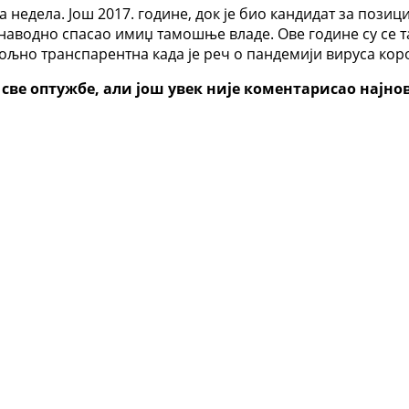
а недела. Још 2017. године, док је био кандидат за позиц
наводно спасао имиџ тамошње владе. Ове године су се т
љно транспарентна када је реч о пандемији вируса кор
све оптужбе, али још увек није коментарисао најно