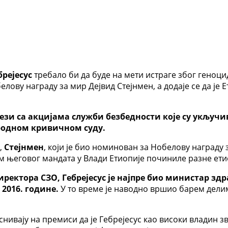
брејесус
требало би да буде на мети истраге због геноци
лову награду за мир Дејвид Стејнмен, а додаје се да ј
 вези са акцијама служби безбедности које су укљу
родном кривичном суду.
,
Стејнмен
, који је био номинован за Нобелову награду 
ом његовог мандата у Влади Етиопије починиле разне ети
директора СЗО, Гебрејесус је најпре био министар здр
2016. године.
У то време је наводно вршио барем дел
аснивају на премиси да је Гебрејесус као високи владин