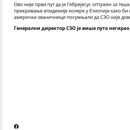
Ово није први пут да је Гебрејесус оптужен за тешк
прикривање епидемије колере у Етиопији како би 
амерички званичници посумњали да СЗО није дово
Генерални директор СЗО је више пута негирао 