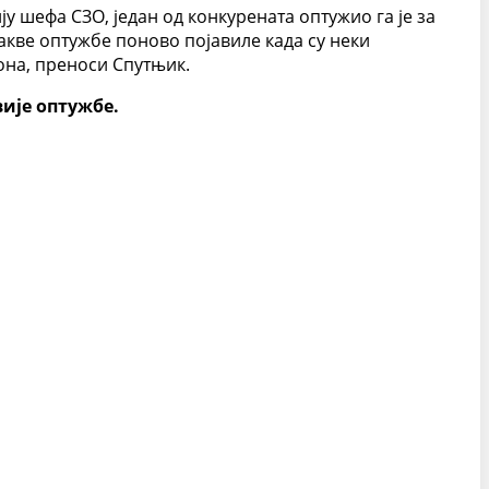
ију шефа СЗО, један од конкурената оптужио га је за
акве оптужбе поново појавиле када су неки
она, преноси Спутњик.
вије оптужбе.