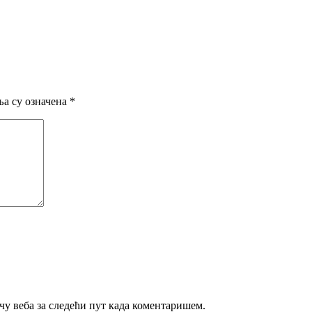
а су означена
*
ачу веба за следећи пут када коментаришем.