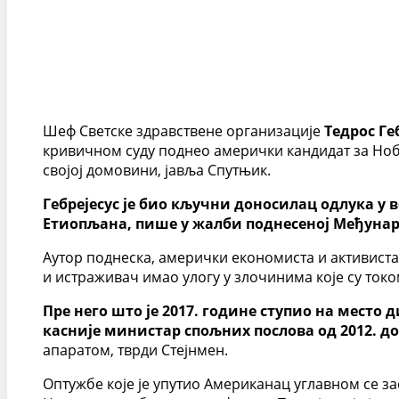
Шеф Светске здравствене организације
Тедрос Ге
кривичном суду поднео амерички кандидат за Нобе
својој домовини, јавља Спутњик.
Гебрејесус је био кључни доносилац одлука у
Етиопљана, пише у жалби поднесеној Међуна
Аутор поднеска, амерички економиста и активиста
и истраживач имао улогу у злочинима које су ток
Пре него што је 2017. године ступио на место 
касније министар спољних послова од 2012. до 
апаратом, тврди Стејнмен.
Оптужбе које је упутио Американац углавном се з