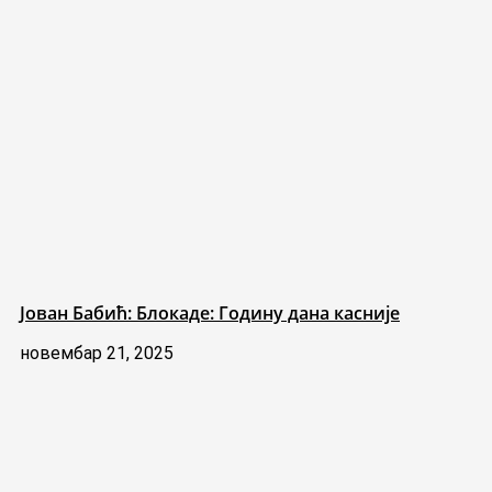
Јован Бабић: Блокаде: Годину дана касније
новембар 21, 2025