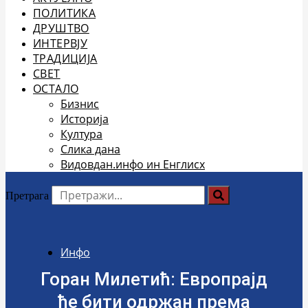
ПОЛИТИКА
ДРУШТВО
ИНТЕРВЈУ
ТРАДИЦИЈА
СВЕТ
ОСТАЛО
Бизнис
Историја
Култура
Слика дана
Видовдан.инфо ин Енглисх
Претрага
Инфо
Горан Милетић: Европрајд
ће бити одржан према