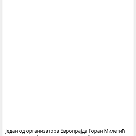
Један од организатора Европрајда Горан Милетић