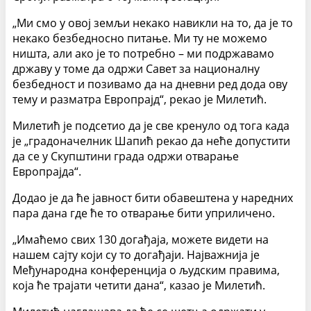
„Ми смо у овој земљи некако навикли на то, да је то
некако безбедносно питање. Ми ту не можемо
ништа, али ако је то потребно – ми подржавамо
државу у томе да одржи Савет за националну
безбедност и позивамо да на дневни ред дода ову
тему и разматра Европрајд“, рекао је Милетић.
Милетић је подсетио да је све кренуло од тога када
је „градоначелник Шапић рекао да неће допустити
да се у Скупштини града одржи отварање
Европрајда“.
Додао је да ће јавност бити обавештена у наредних
пара дана где ће то отварање бити уприличено.
„Имаћемо свих 130 догађаја, можете видети на
нашем сајту који су то догађаји. Најважнија је
Међународна конференција о људским правима,
која ће трајати четити дана“, казао је Милетић.