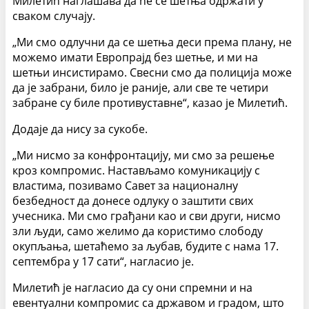
Милетић наглашава да ће се шетња одржати у
сваком случају.
„Ми смо одлучни да се шетња деси према плану, не
можемо имати Европрајд без шетње, и ми на
шетњи инсистирамо. Свесни смо да полиција може
да је забрани, било је раније, али све те четири
забране су биле противуставне“, казао је Милетић.
Додаје да нису за сукобе.
„Ми нисмо за конфронтацију, ми смо за решење
кроз компромис. Настављамо комуникацију с
властима, позивамо Савет за националну
безбедност да донесе одлуку о заштити свих
учесника. Ми смо грађани као и сви други, нисмо
зли људи, само желимо да користимо слободу
окупљања, шетаћемо за љубав, будите с нама 17.
септембра у 17 сати“, нагласио је.
Милетић је нагласио да су они спремни и на
евентуални компромис са државом и градом, што