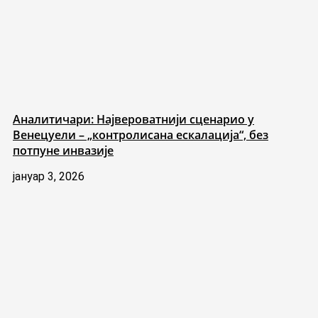
Аналитичари: Највероватнији сценарио у
Венецуели – „контролисана ескалација“, без
потпуне инвазије
јануар 3, 2026