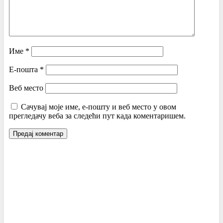
Име
*
Е-пошта
*
Веб место
Сачувај моје име, е-пошту и веб место у овом
прегледачу веба за следећи пут када коментаришем.