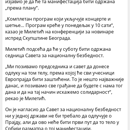
изјавио је да ће та манифестација бити одржана
„према плану“.
„Комплетан програм који укључује концерте и
шетње… Програм креће у понедељак у 10 сати“,
казао је Милетић на конференцији за новинаре
испред Скупштине Београда.
Милетић подсећа да ће у суботу бити одржана
седница Савета за националну безбедност.
„Ми позивамо председника и савет да донесе
одлуку на том телу, према којој ће сви учесници
Европрајда бити заштићени. То је нешто најважније
данас, и позивамо све грађане да будете с нама тог
дана и да на тај начин искажемо солидарност“,
рекао је Милетић.
Он је нагласио да Савет за националну безбедност
ни у једној држави не би требало да одлучује о
Прајду, али да ово неће бити први пут да то тело у
Србији разматра о тој манифестацији.