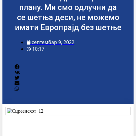
плану. Ми смо одлучни да
се шетња деси, не можемо
имати Европрајд без шетње
септембар 9, 2022
10:17