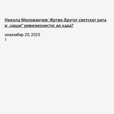
Никола Милованчев: Жртве Другог светског рата
и „наши“ ревизионисти: до када?
новембар 20, 2025