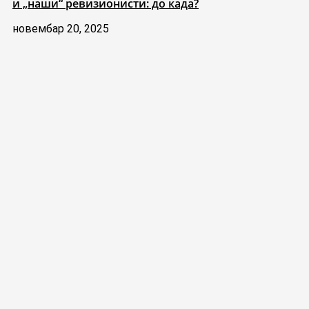
и „наши“ ревизионисти: до када?
новембар 20, 2025