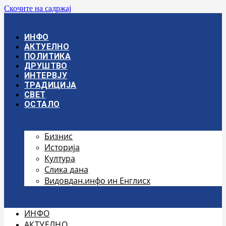
Скочите на садржај
ИНФО
АКТУЕЛНО
ПОЛИТИКА
ДРУШТВО
ИНТЕРВЈУ
ТРАДИЦИЈА
СВЕТ
ОСТАЛО
Бизнис
Историја
Култура
Слика дана
Видовдан.инфо ин Енглисх
ИНФО
АКТУЕЛНО