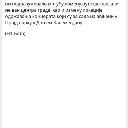
би подразумевало могућу измену руте шетње, али
не ван центра града, као и измену локације
одржавања концерата који су за сада најављени у
Прајд парку у Доњем Калемегдану.
(Н1-Бета)