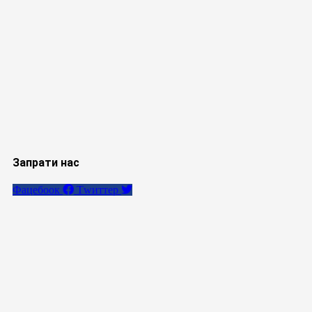
Запрати нас
Фацебоок
Тwиттер