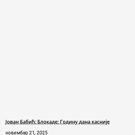
Јован Бабић: Блокаде: Годину дана касније
новембар 21, 2025