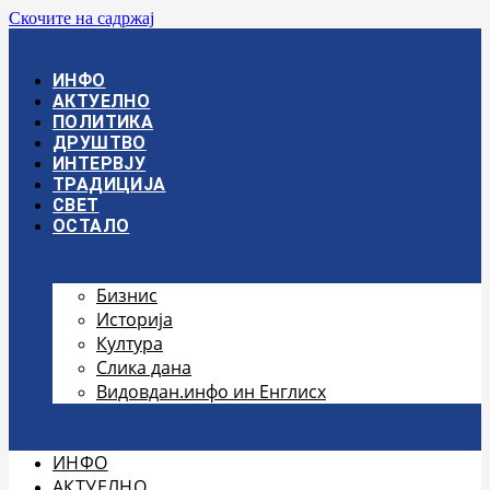
Скочите на садржај
ИНФО
АКТУЕЛНО
ПОЛИТИКА
ДРУШТВО
ИНТЕРВЈУ
ТРАДИЦИЈА
СВЕТ
ОСТАЛО
Бизнис
Историја
Култура
Слика дана
Видовдан.инфо ин Енглисх
ИНФО
АКТУЕЛНО