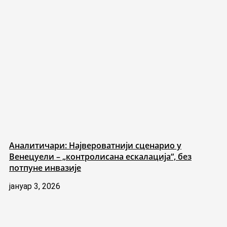
Аналитичари: Највероватнији сценарио у
Венецуели – „контролисана ескалација“, без
потпуне инвазије
јануар 3, 2026