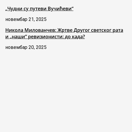
„Чудни су путеви Вучићеви“
новембар 21, 2025
Никола Милованчев: Жртве Другог светског рата
и „наши“ ревизионисти: до када?
новембар 20, 2025