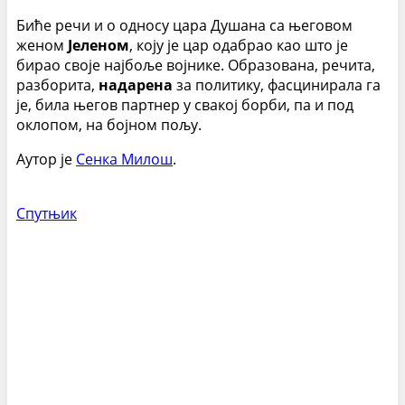
Биће речи и о односу цара Душана са његовом
женом
Јеленом
, коју је цар одабрао као што је
бирао своје најбоље војнике. Образована, речита,
разборита,
надарена
за политику, фасцинирала га
је, била његов партнер у свакој борби, па и под
оклопом, на бојном пољу.
Аутор је
Сенка Милош
.
Спутњик