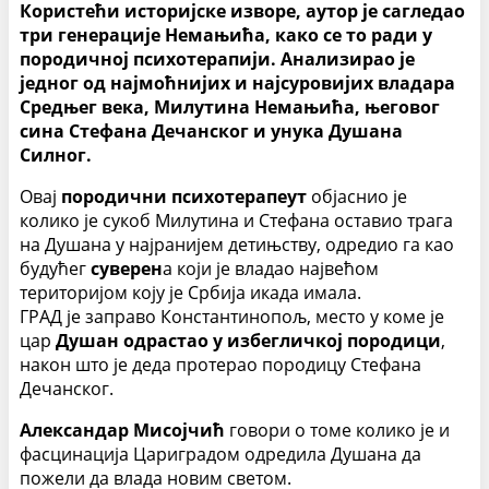
Користећи историјске изворе, аутор је сагледао
три генерације Немањића, како се то ради у
породичној психотерапији. Анализирао је
једног од најмоћнијих и најсуровијих владара
Средњег века, Милутина Немањића, његовог
сина Стефана Дечанског и унука Душана
Силног.
Овај
породични психотерапеут
објаснио је
колико је сукоб Милутина и Стефана оставио трага
на Душана у најранијем детињству, одредио га као
будућег
суверен
а који је владао највећом
територијом коју је Србија икада имала.
ГРАД је заправо Константинопољ, место у коме је
цар
Душан одрастао у избегличкој породици
,
након што је деда протерао породицу Стефана
Дечанског.
Александар Мисојчић
говори о томе колико је и
фасцинација Цариградом одредила Душана да
пожели да влада новим светом.