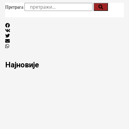
Претрага
Најновије