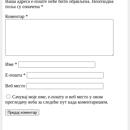
Ваша адреса е-поште неће бити објављена.
Неопходна
поља су означена
*
Коментар
*
Име
*
Е-пошта
*
Веб место
Сачувај моје име, е-пошту и веб место у овом
прегледачу веба за следећи пут када коментаришем.