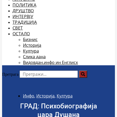
ПОЛИТИКА
ДРУШТВО
ИНТЕРВЈУ
ТРАДИЦИЈА
СВЕТ
ОСТАЛО
Бизнис
Историја
Култура
Слика дана
Видовдан.инфо ин Енглисх
Претрага
Инфо
,
Историја
,
Култура
ГРАД: Психобиографија
цара Душана