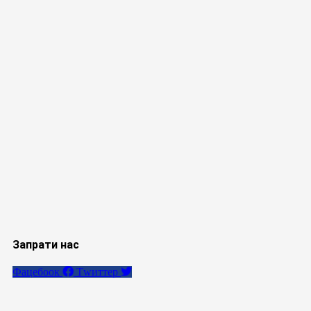
Запрати нас
Фацебоок
Тwиттер