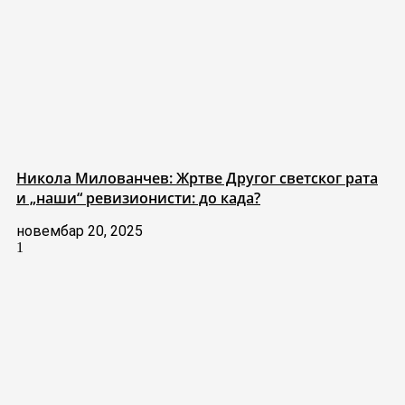
Никола Милованчев: Жртве Другог светског рата
и „наши“ ревизионисти: до када?
новембар 20, 2025