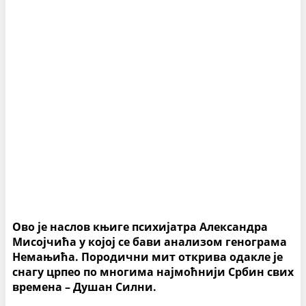
Ово је наслов књиге психијатра Александра
Мисојчића у којој се бави анализом генограма
Немањића. Породични мит открива одакле је
снагу црпео по многима најмоћнији Србин свих
времена – Душан Силни.