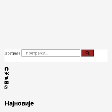
Претрага
Најновије