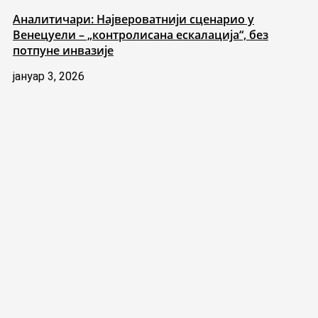
Аналитичари: Највероватнији сценарио у
Венецуели – „контролисана ескалација“, без
потпуне инвазије
јануар 3, 2026