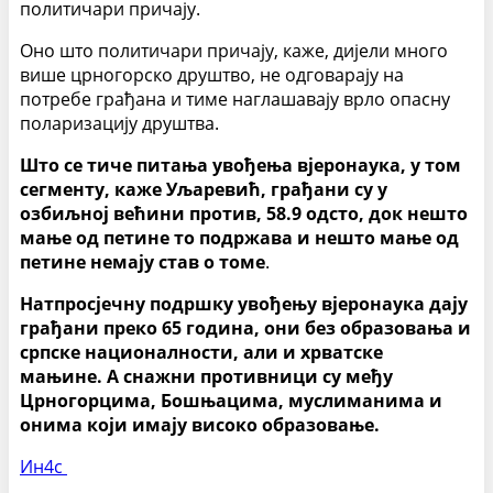
политичари причају.
Оно што политичари причају, каже, дијели много
више црногорско друштво, не одговарају на
потребе грађана и тиме наглашавају врло опасну
поларизацију друштва.
Што се тиче питања увођења вјеронаука, у том
сегменту, каже Уљаревић, грађани су у
озбиљној већини против, 58.9 одсто, док нешто
мање од петине то подржава и нешто мање од
петине немају став о томе
.
Натпросјечну подршку увођењу вјеронаука дају
грађани преко 65 година, они без образовања и
српске националности, али и хрватске
мањине.
А снажни противници су међу
Црногорцима, Бошњацима, муслиманима и
онима који имају високо образовање.
Ин4с