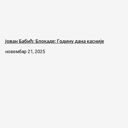
Јован Бабић: Блокаде: Годину дана касније
новембар 21, 2025