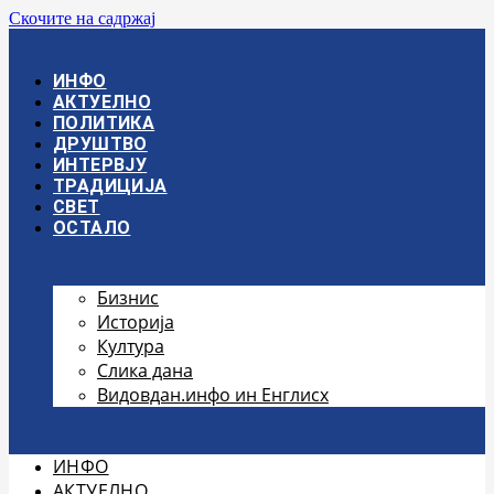
Скочите на садржај
ИНФО
АКТУЕЛНО
ПОЛИТИКА
ДРУШТВО
ИНТЕРВЈУ
ТРАДИЦИЈА
СВЕТ
ОСТАЛО
Бизнис
Историја
Култура
Слика дана
Видовдан.инфо ин Енглисх
ИНФО
АКТУЕЛНО