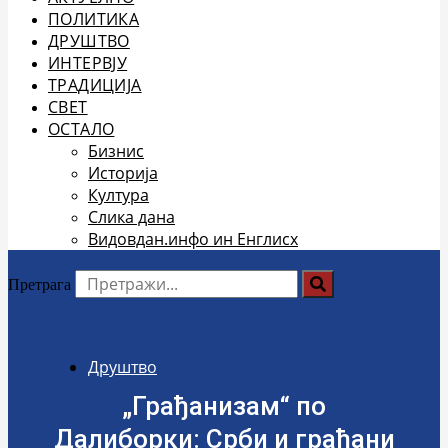
ПОЛИТИКА
ДРУШТВО
ИНТЕРВЈУ
ТРАДИЦИЈА
СВЕТ
ОСТАЛО
Бизнис
Историја
Култура
Слика дана
Видовдан.инфо ин Енглисх
Претрага
Друштво
„Грађанизам“ по
Далиборки: Срби и грађани