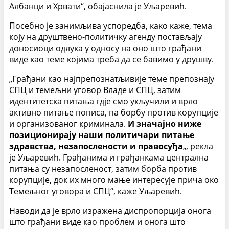
Албанци и Хрвати“, обајаснила је Уљаревић.
Посебно је занимљива успоредба, како каже, тема
коју на друштвено-политичку агенду постављају
доносиоци одлука у односу на оно што грађани
виде као теме којима треба да се бавимо у друшву.
„Грађани као најпрепознатљивије теме препознају
СПЦ и темељни уговор Владе и СПЦ, затим
идентитетска питања гдје смо укључили и врло
активно питање пописа, па борбу против корупције
и организованог криминала.
И значајно ниже
позиционирају наши политичари питање
здравства, незапослености и правосуђа
„, рекла
је Уљаревић. Грађанима и грађанкама централна
питања су незапосленост, затим борба против
корупције, док их много мање интересује прича око
Темељног уговора и СПЦ“, каже Уљаревић.
Наводи да је врло изражена диспропорција онога
што грађани виде као проблем и онога што