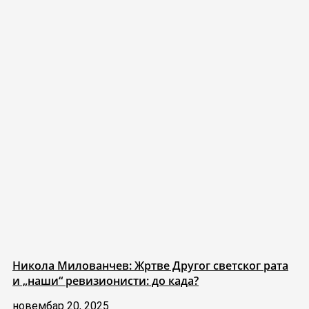
Никола Милованчев: Жртве Другог светског рата
и „наши“ ревизионисти: до када?
новембар 20, 2025