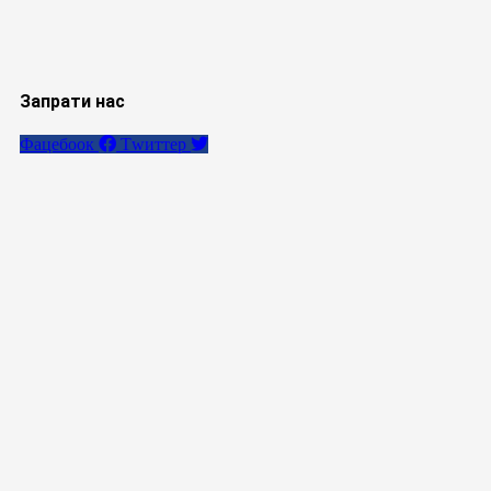
Запрати нас
Фацебоок
Тwиттер