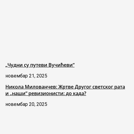
„Чудни су путеви Вучићеви“
новембар 21, 2025
Никола Милованчев: Жртве Другог светског рата
и „наши“ ревизионисти: до када?
новембар 20, 2025