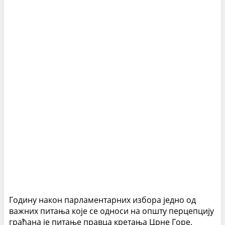
Годину након парламентарних избора једно од
важних питања које се односи на општу перцепцију
грађана је питање правца кретања Црне Горе,