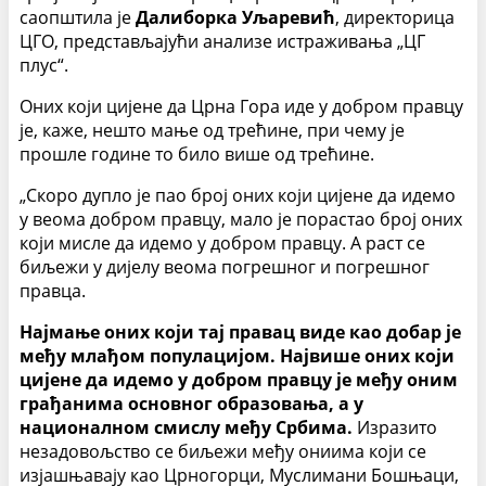
саопштила је
Далиборка Уљаревић
, директорица
ЦГО, представљајући анализе истраживања „ЦГ
плус“.
Оних који цијене да Црна Гора иде у добром правцу
је, каже, нешто мање од трећине, при чему је
прошле године то било више од трећине.
„Скоро дупло је пао број оних који цијене да идемо
у веома добром правцу, мало је порастао број оних
који мисле да идемо у добром правцу. А раст се
биљежи у дијелу веома погрешног и погрешног
правца.
Најмање оних који тај правац виде као добар је
међу млађом популацијом. Највише оних који
цијене да идемо у добром правцу је међу оним
грађанима основног образовања, а у
националном смислу међу Србима.
Изразито
незадовољство се биљежи међу ониима који се
изјашњавају као Црногорци, Муслимани Бошњаци,