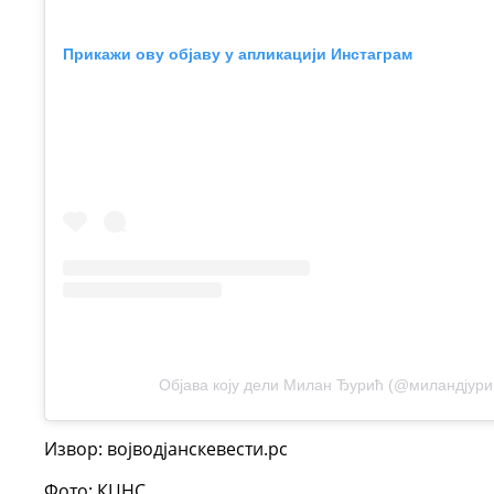
Прикажи ову објаву у апликацији Инстаграм
Објава коју дели Милан Ђурић (@миландјури
Извор: војводјанскевести.рс
Фото: КЦНС