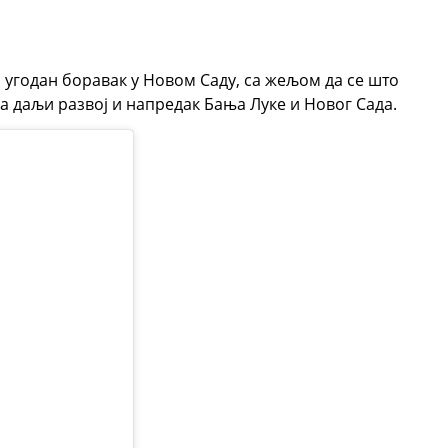
 угодан боравак у Новом Саду, са жељом да се што
за даљи развој и напредак Бања Луке и Новог Сада.