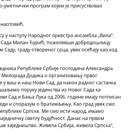
о-уметнички програм којем је присуствовао
анаотовић.
у у наступу Народног оркестра ансамбла „Вила“.
г Сада Милан Ђурић, пожелевши добродошлицу
 Саду, граду отвореног срца, увек осећају као код
седника Републике Србије господина Александра
а Милорада Додика о организовању првог
е у ваш и наш Нови Сад, да након радног састанка
шаљемо поруку јединства из Новог Сада ка
ови Сад и Бања Лука од 2006. године имају потписан
леди и споразум о братимљењу. Као град увек смо
епублике Српске. Ми смо исти народ, имамо
 заједничку светлу будућност. Данас на првом
ше заједништво. Живела Србија, живела Српска“,