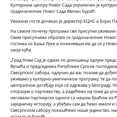
Културном центру Новог Сада уприличен је културн
градоначелник Новог Сада Милан Ђурић.
Уважене госте дочекао је директор КЦНС-а Бојан П
На самом почетку програма сви присутни уживали с
Свим присутнима обратио се градоначелник Ново
гостима из Бања Луке и пожелевши им да се у Новом
своје куће.
„Град Нови Сад је одмах по доношењу одлуке пред
Вучића и председника Републике Српске господин
Свесрпског сабора, одлучио да вас позове да дођет
уживамо у културно-уметничком програму, те да по
централном догађају који се одржава у Београду. Н
споразум о партнерству, а радићемо на томе да ус
неговали партнерске односе са нашом браћом из Р
заједничку историју, а убеђен сам да ћемо имати и
Свесрпском сабору показаћемо наше јединство, на
истакао је Ђурић.