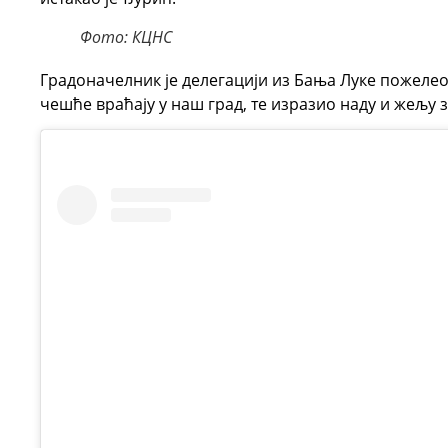
Фото: КЦНС
Градоначелник је делегацији из Бања Луке пожелео
чешће враћају у наш град, те изразио наду и жељу 