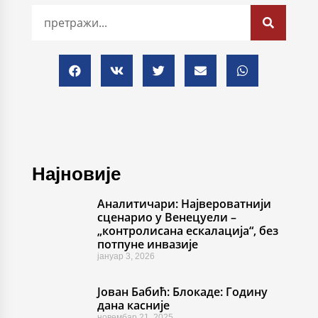
Најновије
Аналитичари: Највероватнији
сценарио у Венецуели –
„контролисана ескалација“, без
потпуне инвазије
јануар 3, 2026
Јован Бабић: Блокаде: Годину
дана касније
новембар 21, 2025