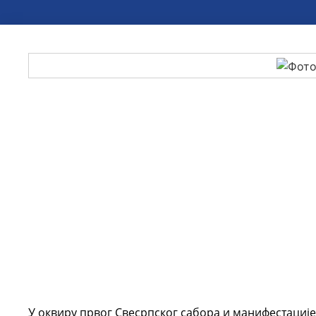
У оквиру првог Свесрпског сабора и манифестације „