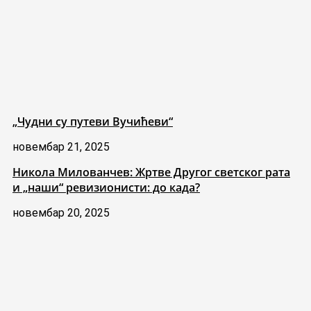
„Чудни су путеви Вучићеви“
новембар 21, 2025
Никола Милованчев: Жртве Другог светског рата
и „наши“ ревизионисти: до када?
новембар 20, 2025