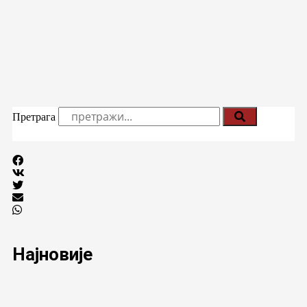
Претрага
Најновије