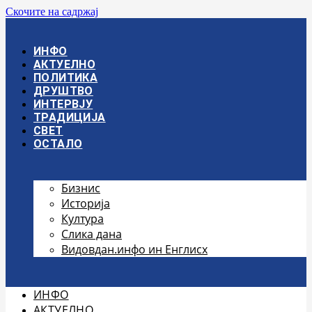
Скочите на садржај
ИНФО
АКТУЕЛНО
ПОЛИТИКА
ДРУШТВО
ИНТЕРВЈУ
ТРАДИЦИЈА
СВЕТ
ОСТАЛО
Бизнис
Историја
Култура
Слика дана
Видовдан.инфо ин Енглисх
ИНФО
АКТУЕЛНО