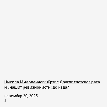
Никола Милованчев: Жртве Другог светског рата
и „наши“ ревизионисти: до када?
новембар 20, 2025