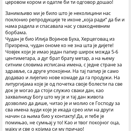
церовом кором и одатле би ти одговор дошао!
Занимљиво ми је било што је неколицини нас
поклонио репродукције те иконе „која ради“ да би и
нама радила и спасавала нас у свакодневним
борбама.
Чудан је био Илија Војинов Буха, Херцеговац из
Призрена, чудан ономе ко не зна шта је дијете!
Човјек који је имао један папир широк можда 5-6
центиметара, а дуг брат брату метар, а на њему
ситним словима исписана имена, с једне стране за
здравље, са друге упокојени. На тај папир је само
додавао и лијепио нове комаде да га продужи. На
литургијама које је од почетка своје болести па све
док је могао да стоји служио сваки дан, као
захвалницу Богу што му је и тај дан живота
дозволио да дише, читао је и молио се Господу за
сва имена људи које је икада срео или на други
начин са њима био у контакту! Да, и тебе је
помињао, не сумњај у то! Као и твог покојног оца,
мајку и све о којима си му причао!