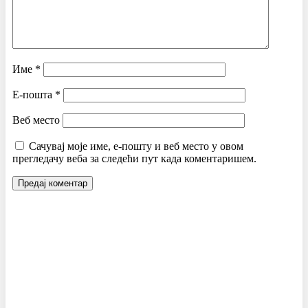
Име
*
Е-пошта
*
Веб место
Сачувај моје име, е-пошту и веб место у овом
прегледачу веба за следећи пут када коментаришем.