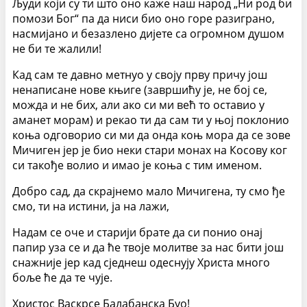
Људи који су ти што оно каже наш народ „Ни род би
помози Бог“ па да ниси био оно горе разиграно,
насмијано и безазлено дијете са огромном душом
не би те жалили!
Кад сам те давно метнуо у своју прву причу још
ненаписане нове књиге (завршићу је, не бој се,
можда и не бих, али ако си ми већ то оставио у
аманет морам) и рекао ти да сам ти у њој поклонио
коња одговорио си ми да онда коњ мора да се зове
Мичиген јер је био неки стари монах на Косову ког
си такође волио и имао је коња с тим именом.
Добро сад, да скрајнемо мало Мичигена, ту смо ђе
смо, ти на истини, ја на лажи,
Надам се оче и старији брате да си понио онај
папир уза се и да ће твоје молитве за нас бити још
снажније јер кад сједнеш одеснују Христа много
боље ће да те чује.
Христос Васкрсе Балабанска Буо!