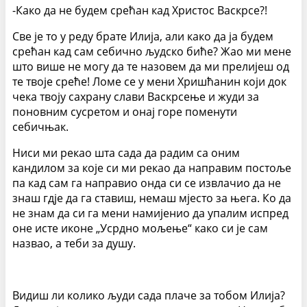
-Како да не будем срећан кад Христос Васкрсе?!
Све је то у реду брате Илија, али како да ја будем
срећан кад сам себично људско биће? Жао ми мене
што више не могу да те назовем да ми прелијеш од
те твоје среће! Ломе се у мени Хришћанин који док
чека твоју сахрану слави Васкрсење и жуди за
поновним сусретом и онај горе поменути
себичњак.
Ниси ми рекао шта сада да радим са оним
кандилом за које си ми рекао да направим постоље
па кад сам га направио онда си се извлачио да не
знаш гдје да га ставиш, немаш мјесто за њега. Ко да
не знам да си га мени намијенио да упалим испред
оне исте иконе „Усрдно мољење“ како си је сам
назвао, а теби за душу.
Видиш ли колико људи сада плаче за тобом Илија?