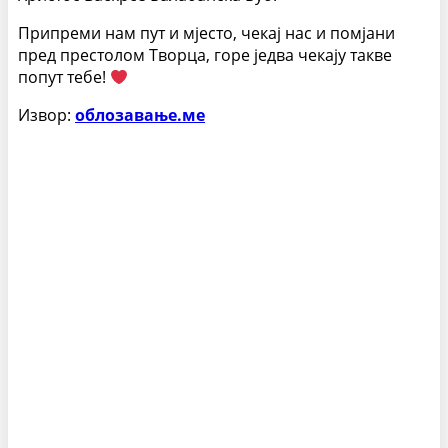
Припреми нам пут и мјесто, чекај нас и помјани
пред престолом Творца, горе једва чекају такве
попут тебе!
Извор:
облозавање.ме