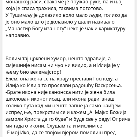
монашкој раси, свакоме је пружао руке, па и њој
која је спаса тражила, таквима поготово.
У Тушимљу је долазило врло мало људи, толико да
је оно мало што је долазило у шали називало
„Манастир Богу иза ногу“ неко је чак и карикатуру
направио.
Волим тај црквени хумор, нешто здравије, а
смјешније нисам ни чуо ни видио, а и Илија је у
њему био велемајстор!
Елем, она жена се на крају престави Господу, а
Илија ко Илија то прослави радошћу Васкрсења.
-Брате икона није канонска нити је жена била
школован иконописац, али икона ради, знаш
колико пута кад ми нешто запне ја само наиђем
испред ње, прекрстим се и кажем „Ај Мајко Божија
замоли Христа да то буде“ и буде све у реду! Оприча
ми тада о икони. Слушам га и мислим се
-Е мој Ико, да се твојом вјером помолиш пред