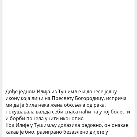
Дође једном Илија из Тушимље и донесе једну
икону која личи на Пресвету Богородицу, исприча
ми да је била нека жена обољела од рака,
покушавала ваљда себи спаса наћи па у тој болести
и борби почела учити иконопис.
Код Илије у Тушимљу долазила редовно, он онакав
какав је био, разиграно безазлено дијете у