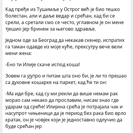
Кад пређе из Тушимље у Острог већ је био тешко
болестан, али и даље ведар и срећан, кад би се
срели, а сретали смо се често, углавном је он мене
тјешио јер бринем за његово здравље.
Једном оде за Београд да некакав скенер, испратих
га таман одавде из моје куће, прексутру вече вели
мени жена:
-Ено ти Илије скаче испод коша!
Зовем га ујутро и питам шта оно би, је ли то прешао
са духовне кошарке на паркет, кад ће ти он:
-Ма иди бре, кад су ми рекли да више немам рак
морао сам некако да прославим, нисам знао где
ударам од среће! Илијина срећа је потрајала чак и
насупрот чињеници да је период без рака био врло
кратак, он је човјек који је једноставно одлучио да
буде срећан јер