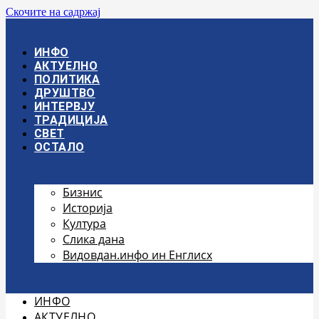
Скочите на садржај
ИНФО
АКТУЕЛНО
ПОЛИТИКА
ДРУШТВО
ИНТЕРВЈУ
ТРАДИЦИЈА
СВЕТ
ОСТАЛО
Бизнис
Историја
Култура
Слика дана
Видовдан.инфо ин Енглисх
ИНФО
АКТУЕЛНО