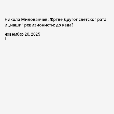
Никола Милованчев: Жртве Другог светског рата
и „наши“ ревизионисти: до када?
новембар 20, 2025