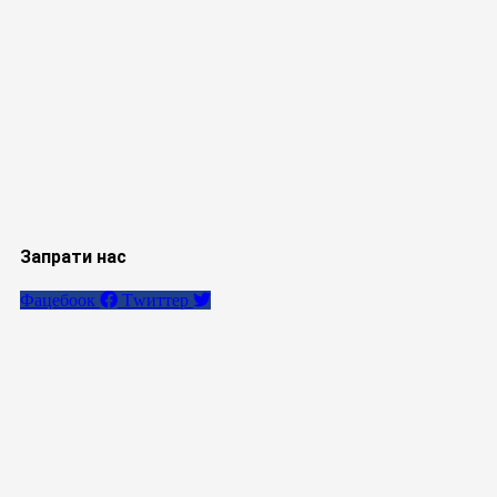
Запрати нас
Фацебоок
Тwиттер