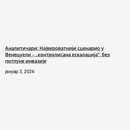
Аналитичари: Највероватнији сценарио у
Венецуели – „контролисана ескалација“, без
потпуне инвазије
јануар 3, 2026