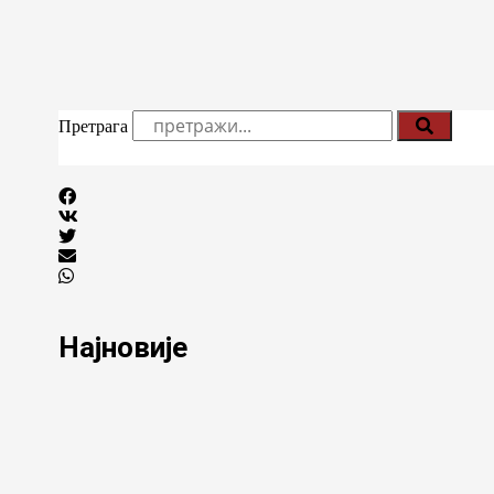
Претрага
Најновије