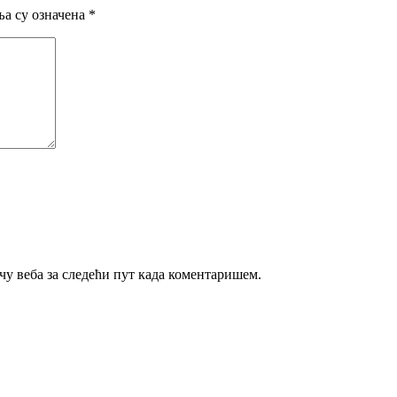
а су означена
*
ачу веба за следећи пут када коментаришем.