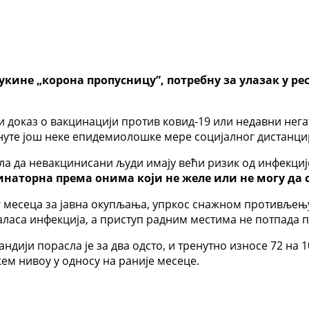
укине „корона пропусницу”, потребну за улазак у ре
жи доказ о вакцинацији против ковид-19 или недавни нег
уте још неке епидемиолошке мере социјалног дистанцира
ла да невакцинисани људи имају већи ризик од инфекције
инаторна према онима који не желе или не могу да
 месеца за јавна окупљања, упркос снажном противљењу
аласа инфекција, а приступ радним местима не потпада п
дији порасла је за два одсто, и тренутно износе 72 на 1
ем нивоу у односу на раније месеце.