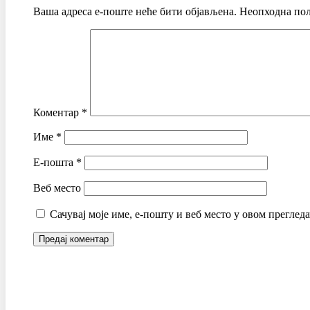
Ваша адреса е-поште неће бити објављена.
Неопходна пољ
Коментар
*
Име
*
Е-пошта
*
Веб место
Сачувај моје име, е-пошту и веб место у овом преглед