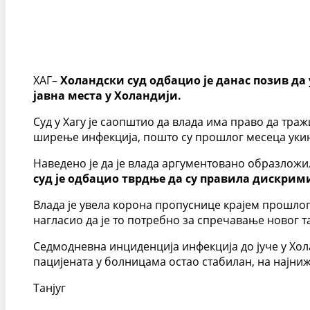
ХАГ–
Холандски суд одбацио је данас позив да 
јавна места у Холандији.
Суд у Хагу је саопштио да влада има право да тра
ширење инфекција, пошто су прошлог месеца укин
Наведено је да је влада аргументовано образложи
суд је одбацио тврдње да су правила дискрим
Влада је увела корона пропуснице крајем прошлог
нагласио да је то потребно за спречавање новог т
Седмодневна инциденција инфекција до јуче у Холан
пацијената у болницама остао стабилан, на најниж
Танјуг