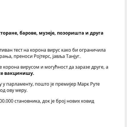
сторане, барове, музеје, позоришта и друга
ативан тест на корона вирус како би ограничила
ња, преноси Ројтерс, јавља Танјуг.
 корона вирусом и могућност да заразе друге, а
 се вакцинишу.
 у парламенту, пошто је премијер Марк Руте
од ову меру.
00.000 становника, док је број нових ковид