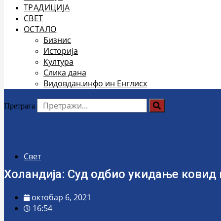
ТРАДИЦИЈА
СВЕТ
ОСТАЛО
Бизнис
Историја
Култура
Слика дана
Видовдан.инфо ин Енглисх
Претрага
Свет
Холандија: Суд одбио укидање ковид
октобар 6, 2021
16:54