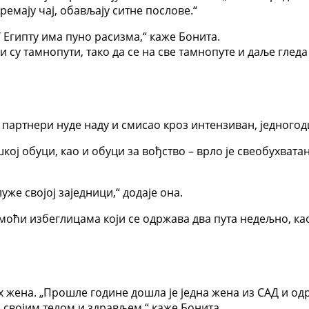
ремају чај, обављају ситне послове.“
 Египту има пуно расизма,“ каже Бонита.
и су тамнопути, тако да се на све тамнопуте и даље глед
 партнери нуде наду и смисао кроз интензиван, једного
шкој обуци, као и обуци за вођство – врло је свеобухват
же својој заједници,“ додаје она.
оћи избеглицама који се одржава два пута недељно, ка
жена. „Прошле године дошла је једна жена из САД и одр
 својим телом и здрављем,“ каже Бонита.