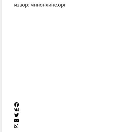
извор: мннонлине.орг