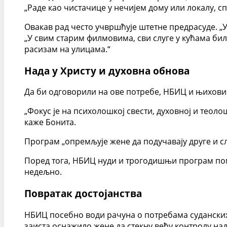
„Раде као чистачице у нечијем дому или локалу, сп
Овакав рад често учвршћује штетне предрасуде. „У
„У свим старим филмовима, сви слуге у кућама бил
расизам на улицама.“
Нада у Христу и духовна обнова
Да би одговорили на ове потребе, НБИЦ и њихови
„Фокус је на психолошкој свести, духовној и теоло
каже Бонита.
Програм „опремљује жене да подучавају друге и слу
Поред тога, НБИЦ нуди и трогодишњи програм пом
недељно.
Повратак достојанства
НБИЦ посебно води рачуна о потребама суданских 
заиста оснажило жене да стекну већу контролу над