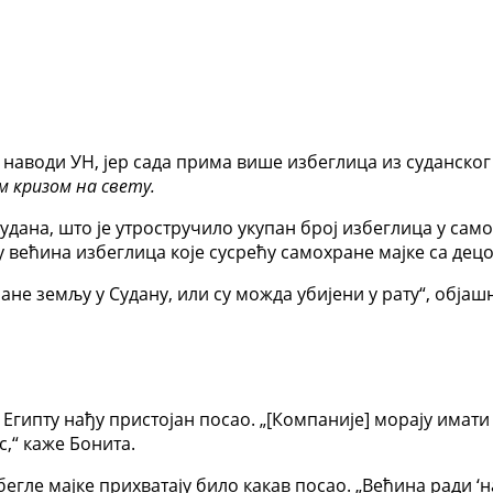
наводи УН, јер сада прима више избеглица из суданског 
 кризом на свету.
Судана, што је утростручило укупан број избеглица у сам
су већина избеглица које сусрећу самохране мајке са дец
не земљу у Судану, или су можда убијени у рату“, објаш
Египту нађу пристојан посао. „[Компаније] морају имати 
с,“ каже Бонита.
егле мајке прихватају било какав посао. „Већина ради ‘