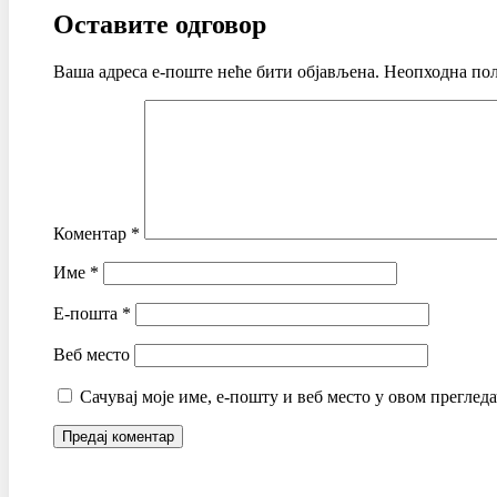
Оставите одговор
Ваша адреса е-поште неће бити објављена.
Неопходна пољ
Коментар
*
Име
*
Е-пошта
*
Веб место
Сачувај моје име, е-пошту и веб место у овом преглед