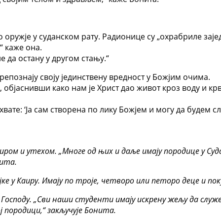
 оружје у суданском рату. Радионице су „охрабриле заје
“ каже она.
е да остану у другом стању.“
епознају своју јединствену вредност у Божјим очима.
објаснивши како нам је Христ дао живот кроз воду и крв,
хвате: ‘Ја сам створена по лику Божјем и могу да будем с
иром и утехом. „Многе од њих и даље имају породице у Суда
нита.
јке у Каиру. Имају по троје, четворо или петоро деце и по
у Господу. „Сви наши студенти имају искрену жељу да служе
ј породици,“ закључује Бонита.