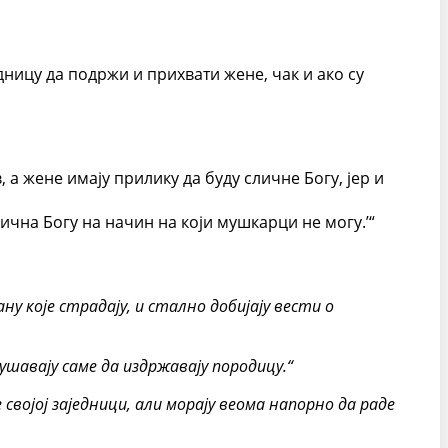
дницу да подржи и прихвати жене, чак и ако су
 а жене имају прилику да буду сличне Богу, јер и
лична Богу на начин на који мушкарци не могу.’“
ну које страдају, и стално добијају вести о
кушавају саме да издржавају породицу.“
 својој заједници, али морају веома напорно да раде