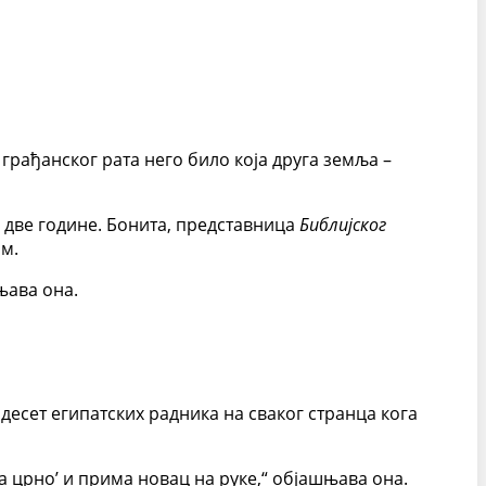
грађанског рата него било која друга земља –
о две године. Бонита, представница
Библијског
ом.
њава она.
десет египатских радника на сваког странца кога
на црно’ и прима новац на руке,“ објашњава она.