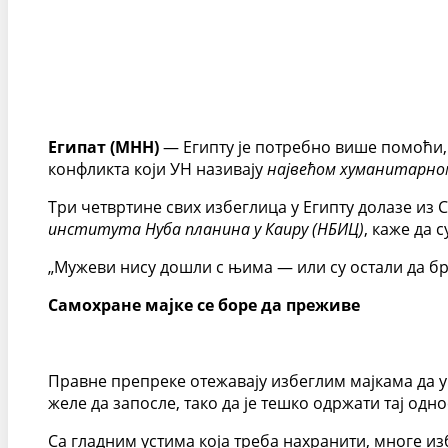
Египат (МНН)
— Египту је потребно више помоћи, 
конфликта који УН називају
највећом хуманитарном
Три четвртине свих избеглица у Египту долазе из 
института Нуба планина у Каиру (НБИЦ)
, каже да 
„Мужеви нису дошли с њима — или су остали да бра
Самохране мајке се боре да преживе
Правне препреке отежавају избеглим мајкама да у 
желе да запосле, тако да је тешко одржати тај одно
Са гладним устима која треба нахранити, многе изб