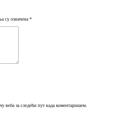
а су означена
*
ачу веба за следећи пут када коментаришем.