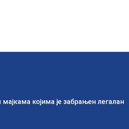
 мајкама којима је забрањен легалан