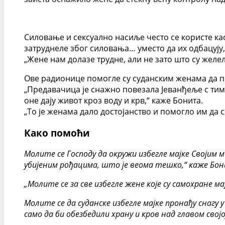
Силовање и сексуално насиље често се користе као
затруднеле због силовања… уместо да их одбацују,
„Жене нам долазе трудне, али не зато што су желел
Ове радионице помогле су суданским женама да пр
„Предавачица је снажно повезала Јеванђеље с тим, 
оне дају живот кроз воду и крв,“ каже Бонита.
„То је женама дало достојанство и помогло им да с
Како помоћи
Молите се Господу да окружи избегле мајке Својим м
убијеним рођацима, што је веома тешко,“ каже Бо
„Молите се за све избегле жене које су самохране ма
Молите се да суданске избегле мајке пронађу снагу 
само да би обезбедили храну и кров над главом својо