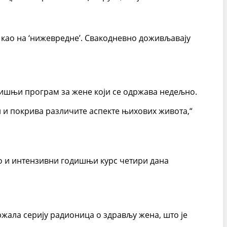
а као на ‘нижевредне’. Свакодневно доживљавају
дишњи програм за жене који се одржава недељно.
ан и покрива различите аспекте њихових живота,“
о и интензивни годишњи курс четири дана
жала серију радионица о здрављу жена, што је