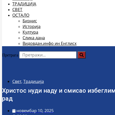
ТРАДИЦИЈА
СВЕТ
ОСТАЛО
Бизнис
Историја
Култура
Слика дана
Видовдан.инфо ин Енглисх
Претрага
Свет
,
Традиција
Христос нуди наду и смисао избеглим
рад
новембар 10, 2025